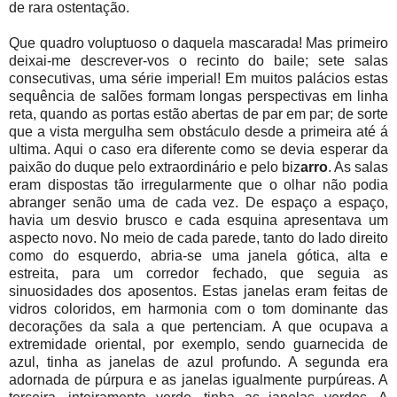
de rara ostentação.
Que quadro voluptuoso o daquela mascarada! Mas primeiro
deixai-me descrever-vos o recinto do baile; sete salas
consecutivas, uma série imperial! Em muitos palácios estas
sequência de salões formam longas perspectivas em linha
reta, quando as portas estão abertas de par em par; de sorte
que a vista mergulha sem obstáculo desde a primeira até á
ultima. Aqui o caso era diferente como se devia esperar da
paixão do duque pelo extraordinário e pelo biz
arro
. As salas
eram dispostas tão irregularmente que o olhar não podia
abranger senão uma de cada vez. De espaço a espaço,
havia um desvio brusco e cada esquina apresentava um
aspecto novo. No meio de cada parede, tanto do lado direito
como do esquerdo, abria-se uma janela gótica, alta e
estreita, para um corredor fechado, que seguia as
sinuosidades dos aposentos. Estas janelas eram feitas de
vidros coloridos, em harmonia com o tom dominante das
decorações da sala a que pertenciam. A que ocupava a
extremidade oriental, por exemplo, sendo guarnecida de
azul, tinha as janelas de azul profundo. A segunda era
adornada de púrpura e as janelas igualmente purpúreas. A