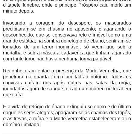
o tapete fúnebre, onde o príncipe Próspero caiu morto um
minuto depois.
Invocando a coragem do desespero, os mascarados
precipitaram-se em chusma no aposento; e agarrando o
desconhecido, que se conservava reto e imóvel como uma
grande estátua, na sombra do relógio de ébano, sentiram-se
tomados de um terror inominável, só veem que sob a
mortalha e sob a máscara cadavérica que tinham agarrado
com tanto furor, não havia nenhuma forma palpável.
Reconheceram então a presença da Morte Vermelha, que
penetrara na guarda como um ladrão noturno. Todos os
convivas caíram uns após outros nas salas da orgia,
inundadas agora de sangue; e cada um morreu no local em
que caíra.
E a vida do relógio de ébano extinguiu-se como e do último
daqueles seres alegres; apagaram-se as chamas dos tripés,
e as trevas, a ruína e a Morte Vermelha estabeleceram ali o
domínio ilimitado.