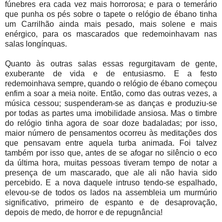
fúnebres era cada vez mais horrorosa; e para o temerário
que punha os pés sobre o tapete o relógio de ébano tinha
um Carrilhão ainda mais pesado, mais solene e mais
enérgico, para os mascarados que redemoinhavam nas
salas longínquas.
Quanto às outras salas essas regurgitavam de gente,
exuberante de vida e de entusiasmo. E a festo
redemoinhava sempre, quando o relógio de ébano começou
enfim a soar a meia noite. Então, como das outras vezes, a
música cessou; suspenderam-se as danças e produziu-se
por todas as partes uma imobilidade ansiosa. Mas o timbre
do relógio tinha agora de soar doze badaladas; por isso,
maior número de pensamentos ocorreu às meditações dos
que pensavam entre aquela turba animada. Foi talvez
também por isso que, antes de se afogar no silêncio o eco
da última hora, muitas pessoas tiveram tempo de notar a
presença de um mascarado, que ale ali não havia sido
percebido. E a nova daquele intruso tendo-se espalhado,
elevou-se de todos os lados na assembleia um murmúrio
significativo, primeiro de espanto e de desaprovação,
depois de medo, de horror e de repugnância!