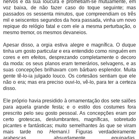
nervos e da sua loucura e prometiam-se mutuamente, em
voz baixa, de não fazer caso do toque seguinte; mas
passados os sessenta minutos, que compreendiam os três
mil e seiscentos segundos da hora passada, vinha um novo
repique do relógio fatal e com ele a mesma perturbação, o
mesmo tremor, os mesmos devaneios.
Apesar disso, a orgia estiva alegre e magnífica. O duque
tinha um gosto particular e era entendido como ninguém em
cores e em efeitos, desprezando completamente o decoro
da moda: os seus planos eram temerários, selvagens, e as
suas concepções brilhavam com bárbaro esplendor. Muita
gente tê-lo-ia julgado louco. Os cortesãos sentiam que ele
não o era; mas era preciso ouvi-lo, vê-lo, para ter a certeza
disso.
Ele próprio havia presidido à ornamentação dos sete salões
para aquela grande festa; e o estilo dos costumes fora
prescrito pelo seu gosto pessoal. As concepções eram por
certo grotescas, deslumbrantes, magníficas, sobretudo
picantes e fantásticas; muito semelhantes às que se viram
mais tarde no
Hernani
.l Figuras verdadeiramente
arabescas, absurdamente equipadas,