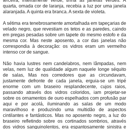
terceira, inteiramente verde, tinha as janelas verdes. A
quarta, ornada cor de laranja, recebia a luz por uma janela
alaranjada. A quinta era branca. A sexta de violeta.
A sétima era tenebrosamente amortalhada em tapeçarias de
velado negro, que revestiam os tetos e as paredes, caindo
em pregas pesadas sobre um tapete do mesmo estofo e da
mesma cor. Mas neste aposento, a cor das janelas não
correspondia à decoração: os vidros eram um vermelho
intenso cor de sangue.
Não havia lustres nem candelabros, nem lâmpadas, nem
velas, nem luz de qualidade algum naquele longe séquito
de salas, Mas nos corredores que as circundavam,
justamente defronte de cada janela, erguia-se um tripé
enorme com um braseiro resplandecente, cujos raios,
passando através dos vidros coloridos, iam projetar-se
sobre os ornamentos de ouro espelhados com profusão par
aqui e por acolá, iluminando as salas de um modo
maravilhoso e produzindo uma multidão de aspectos
cintilantes e fantásticos. Mas no aposento negro, a luz do
braseiro refletindo sobre os cortinados sombrios, através
dos vidros sanguinolentos, era espantosamente sinistra e