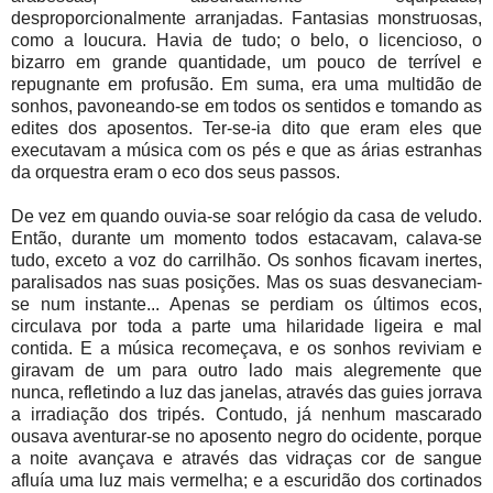
desproporcionalmente arranjadas. Fantasias monstruosas,
como a loucura. Havia de tudo; o belo, o licencioso, o
bizarro em grande quantidade, um pouco de terrível e
repugnante em profusão. Em suma, era uma multidão de
sonhos, pavoneando-se em todos os sentidos e tomando as
edites dos aposentos. Ter-se-ia dito que eram eles que
executavam a música com os pés e que as árias estranhas
da orquestra eram o eco dos seus passos.
De vez em quando ouvia-se soar relógio da casa de veludo.
Então, durante um momento todos estacavam, calava-se
tudo, exceto a voz do carrilhão. Os sonhos ficavam inertes,
paralisados nas suas posições. Mas os suas desvaneciam-
se num instante... Apenas se perdiam os últimos ecos,
circulava por toda a parte uma hilaridade ligeira e mal
contida. E a música recomeçava, e os sonhos reviviam e
giravam de um para outro lado mais alegremente que
nunca, refletindo a luz das janelas, através das guies jorrava
a irradiação dos tripés. Contudo, já nenhum mascarado
ousava aventurar-se no aposento negro do ocidente, porque
a noite avançava e através das vidraças cor de sangue
afluía uma luz mais vermelha; e a escuridão dos cortinados