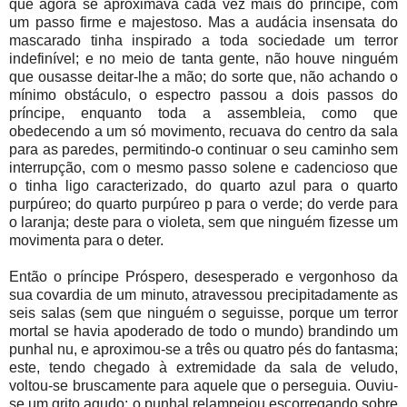
que agora se aproximava cada vez mais do príncipe, com
um passo firme e majestoso. Mas a audácia insensata do
mascarado tinha inspirado a toda sociedade um terror
indefinível; e no meio de tanta gente, não houve ninguém
que ousasse deitar-lhe a mão; do sorte que, não achando o
mínimo obstáculo, o espectro passou a dois passos do
príncipe, enquanto toda a assembleia, como que
obedecendo a um só movimento, recuava do centro da sala
para as paredes, permitindo-o continuar o seu caminho sem
interrupção, com o mesmo passo solene e cadencioso que
o tinha ligo caracterizado, do quarto azul para o quarto
purpúreo; do quarto purpúreo p para o verde; do verde para
o laranja; deste para o violeta, sem que ninguém fizesse um
movimenta para o deter.
Então o príncipe Próspero, desesperado e vergonhoso da
sua covardia de um minuto, atravessou precipitadamente as
seis salas (sem que ninguém o seguisse, porque um terror
mortal se havia apoderado de todo o mundo) brandindo um
punhal nu, e aproximou-se a três ou quatro pés do fantasma;
este, tendo chegado à extremidade da sala de veludo,
voltou-se bruscamente para aquele que o perseguia. Ouviu-
se um grito agudo; o punhal relampejou escorregando sobre