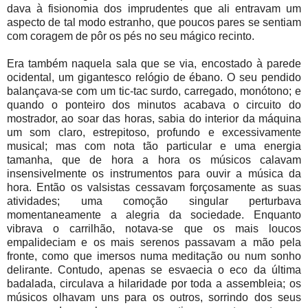
dava à fisionomia dos imprudentes que ali entravam um
aspecto de tal modo estranho, que poucos pares se sentiam
com coragem de pôr os pés no seu mágico recinto.
Era também naquela sala que se via, encostado à parede
ocidental, um gigantesco relógio de ébano. O seu pendido
balançava-se com um tic-tac surdo, carregado, monótono; e
quando o ponteiro dos minutos acabava o circuito do
mostrador, ao soar das horas, sabia do interior da máquina
um som claro, estrepitoso, profundo e excessivamente
musical; mas com nota tão particular e uma energia
tamanha, que de hora a hora os músicos calavam
insensivelmente os instrumentos para ouvir a música da
hora. Então os valsistas cessavam forçosamente as suas
atividades; uma comoção singular perturbava
momentaneamente a alegria da sociedade. Enquanto
vibrava o carrilhão, notava-se que os mais loucos
empalideciam e os mais serenos passavam a mão pela
fronte, como que imersos numa meditação ou num sonho
delirante. Contudo, apenas se esvaecia o eco da última
badalada, circulava a hilaridade por toda a assembleia; os
músicos olhavam uns para os outros, sorrindo dos seus