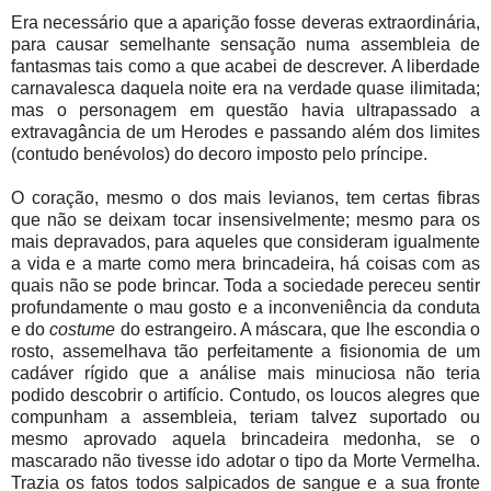
Era necessário que a aparição fosse deveras extraordinária,
para causar semelhante sensação numa assembleia de
fantasmas tais como a que acabei de descrever. A liberdade
carnavalesca daquela noite era na verdade quase ilimitada;
mas o personagem em questão havia ultrapassado a
extravagância de um Herodes e passando além dos limites
(contudo benévolos) do decoro imposto pelo príncipe.
O coração, mesmo o dos mais levianos, tem certas fibras
que não se deixam tocar insensivelmente; mesmo para os
mais depravados, para aqueles que consideram igualmente
a vida e a marte como mera brincadeira, há coisas com as
quais não se pode brincar. Toda a sociedade pereceu sentir
profundamente o mau gosto e a inconveniência da conduta
e do
costume
do estrangeiro. A máscara, que lhe escondia o
rosto, assemelhava tão perfeitamente a fisionomia de um
cadáver rígido que a análise mais minuciosa não teria
podido descobrir o artifício. Contudo, os loucos alegres que
compunham a assembleia, teriam talvez suportado ou
mesmo aprovado aquela brincadeira medonha, se o
mascarado não tivesse ido adotar o tipo da Morte Vermelha.
Trazia os fatos todos salpicados de sangue e a sua fronte