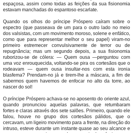
espaçosa, assim como todas as feições da sua fisionomia
estavam manchadas do espantoso escarlate.
Quando os olhos do príncipe Próspero caíram sobre o
espectro (que passeava de um para o outro lado no meio
dos valsistas, com um movimento moroso, solene e enfático,
como que para representar melhor o seu papel) viram-no
primeiro estremecer convulsivamente de terror ou de
repugnância; mas um segundo depois, a sua fisionomia
ruborizou-se de cólera: — Quem ousa —perguntou com
uma voz enrouquecida, voltando-se pira os cortesãos que o
rodeavam — quem ousa insultar-nos com esta ironia
blasfema? Prendam-no já e tirem-lhe a máscara, a fim de
sabermos quem havemos de enfocar no alto da torre, ao
nascer do sol!
O príncipe Próspero achava-se no aposento do oriente azul,
quando pronunciou aquelas palavras, que retumbaram
fortes e claras através dos sete salões. Primeiro, quando ele
falou, houve no grupo dos cortesãos pálidos, que o
cercavam, um ligeiro movimento para a frente, na direção do
intruso, esteve durante um instante quase ao seu alcance e