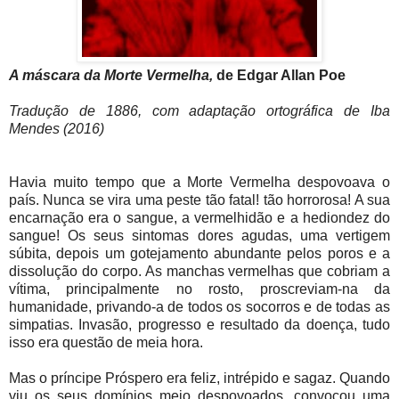
A máscara da Morte Vermelha,
de Edgar Allan Poe
Tradução de 1886, com adaptação ortográfica de Iba
Mendes (2016)
Havia muito tempo que a Morte Vermelha despovoava o
país. Nunca se vira uma peste tão fatal! tão horrorosa! A sua
encarnação era o sangue, a vermelhidão e a hediondez do
sangue! Os seus sintomas dores agudas, uma vertigem
súbita, depois um gotejamento abundante pelos poros e a
dissolução do corpo. As manchas vermelhas que cobriam a
vítima, principalmente no rosto, proscreviam-na da
humanidade, privando-a de todos os socorros e de todas as
simpatias. Invasão, progresso e resultado da doença, tudo
isso era questão de meia hora.
Mas o príncipe Próspero era feliz, intrépido e sagaz. Quando
viu os seus domínios meio despovoados, convocou uma