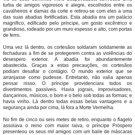
turba de amigos vigorosos e alegre, escolhidos entre os
cavalheiros e damas da corte e retirou-se com eles a uma
das suas abadias fortificadas. Esta abadia era um palácio
magnífico, edificado pelo príncipe, um gosto excêntrico e
grandioso, rodeado por um muro espesso e alto, com portas
de ferro.
Uma vez lá dentro, os cortesãos soldaram solidamente as
fechaduras a fim de se protegerem contra as violências do
desespero exterior. A abadia foi abundantemente
abastecida. Graças a estas precauções, os cortesãos
podiam desafiar o contágio. O mundo exterior que se
arranjasse como pudesse. Entretanto, não valia apenas
pensar nisso. O príncipe providenciara todos os
divertimentos passíveis. Havia jograis, improvisadores,
dançarinos, músicos, o bom e o belo sob todas as formas; e
havia vinho. Lá dentro todas essas belas vantagens e a
segurança ainda por cima, lá fora a Morte Vermelha.
No fim de cinco ou seis metes de retiro, enquanto o flagelo
assolava o reino com maior raiva, o príncipe Próspero
presenteou os seus mil amigos com um baile de máscaras