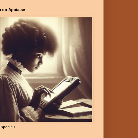
a do Apoia-se
Especiais