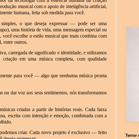
or da tecnologia com a essência humana da criação
rodução musical com o apoio de inteligência artificial,
talmente humana, feita sob medida para você.
 simples, o que deseja expressar — pode ser uma
upo), uma história de vida, uma mensagem especial ou
você escolhe o estilo musical que mais combina com
, entre outros.
va, carregada de significado e identidade, e utilizamos
essa criação em uma música completa, com qualidade
ialmente para você — algo que nenhuma música pronta
as ou dar voz aos seus sentimentos, nós transformamos
sicas criadas a partir de histórias reais. Cada faixa
ana, escrita com intenção e emoção, combinada com a
olhido.
podemos criar. Cada novo projeto é exclusivo — feito
Terror 
ê deseja expressar: