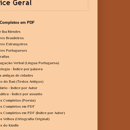
 Completos em PDF
r Iba Mendes
res Brasileiros
res Estrangeiros
res Portugueses
rafias
ugação Verbal (Língua Portuguesa)
ologia - Índice por palavra
s antigas de cidades
o do Baú (Textos Antigos)
lário - Índice por Autor
ática - Índice por assunto
os Completos (Poesia)
os Completos em PDF
os Completos em PDF (Índice por Autor)
os Velhos (Ortografia Original)
os do Kindle