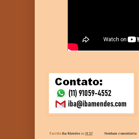
Escrito
Iba Mendes
às
11:37
Nenhum comentário: