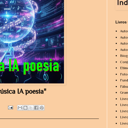
Livros
Auto
Auto
Auto
Auto
Biog
Conj
Etim
Foto
Fund
Fábu
úsica IA poesia"
Gram
Livr
Livr
Livr
Livr
Livr