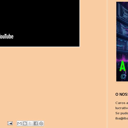
O NOS
Caros a
lucrati
Se pude
iba@ib