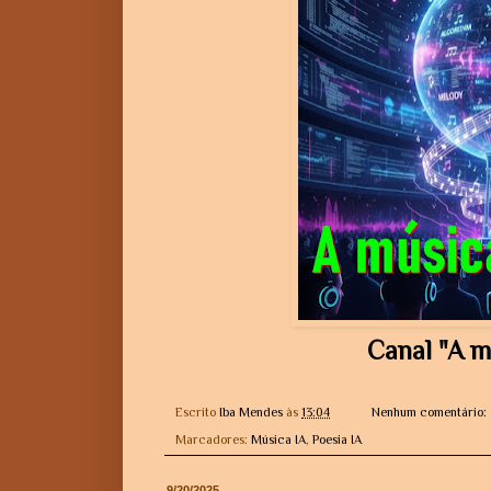
Canal "A m
Escrito
Iba Mendes
às
13:04
Nenhum comentário:
Marcadores:
Música IA
,
Poesia IA
9/20/2025