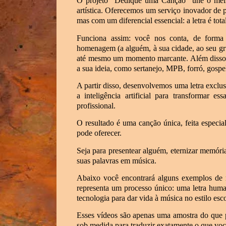
O projeto “Dedique uma Canção” une o melh
artística. Oferecemos um serviço inovador de p
mas com um diferencial essencial: a letra é to
Funciona assim: você nos conta, de forma
homenagem (a alguém, à sua cidade, ao seu gr
até mesmo um momento marcante. Além disso, 
a sua ideia, como sertanejo, MPB, forró, gospel
A partir disso, desenvolvemos uma letra exclusi
a inteligência artificial para transformar 
profissional.
O resultado é uma canção única, feita espec
pode oferecer.
Seja para presentear alguém, eternizar memóri
suas palavras em música.
Abaixo você encontrará alguns exemplos de mú
representa um processo único: uma letra hum
tecnologia para dar vida à música no estilo esc
Esses vídeos são apenas uma amostra do que 
sob medida para traduzir exatamente o que voc