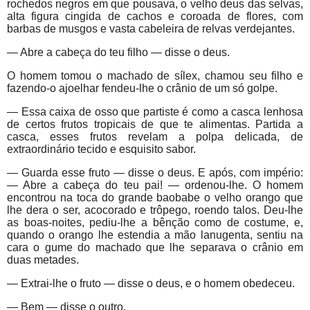
rochedos negros em que pousava, o velho deus das selvas,
alta figura cingida de cachos e coroada de flores, com
barbas de musgos e vasta cabeleira de relvas verdejantes.
— Abre a cabeça do teu filho — disse o deus.
O homem tomou o machado de sílex, chamou seu filho e
fazendo-o ajoelhar fendeu-lhe o crânio de um só golpe.
— Essa caixa de osso que partiste é como a casca lenhosa
de certos frutos tropicais de que te alimentas. Partida a
casca, esses frutos revelam a polpa delicada, de
extraordinário tecido e esquisito sabor.
— Guarda esse fruto — disse o deus. E após, com império:
— Abre a cabeça do teu pai! — ordenou-lhe. O homem
encontrou na toca do grande baobabe o velho orango que
lhe dera o ser, acocorado e trôpego, roendo talos. Deu-lhe
as boas-noites, pediu-lhe a bênção como de costume, e,
quando o orango lhe estendia a mão lanugenta, sentiu na
cara o gume do machado que lhe separava o crânio em
duas metades.
— Extrai-lhe o fruto — disse o deus, e o homem obedeceu.
— Bem — disse o outro.