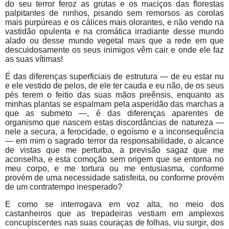
do seu terror feroz as grutas e os maciços das florestas
palpitantes de ninhos, pisando sem remorsos as corolas
mais purpúreas e os cálices mais olorantes, e não vendo na
vastidão opulenta e na cromática irradiante desse mundo
alado ou desse mundo vegetal mais que a rede em que
descuidosamente os seus inimigos vêm cair e onde ele faz
as suas vítimas!
É das diferenças superficiais de estrutura — de eu estar nu
e ele vestido de pelos, de ele ter cauda e eu não, de os seus
pés terem o feitio das suas mãos preênsis, enquanto as
minhas plantas se espalmam pela asperidão das marchas a
que as submeto —, é das diferenças aparentes de
organismo que nascem estas discordâncias de natureza —
nele a secura, a ferocidade, o egoísmo e a inconsequência
— em mim o sagrado terror da responsabilidade, o alcance
de vistas que me perturba, a previsão sagaz que me
aconselha, e esta comoção sem origem que se entorna no
meu corpo, e me tortura ou me entusiasma, conforme
provém de uma necessidade satisfeita, ou conforme provém
de um contratempo inesperado?
E como se interrogava em voz alta, no meio dos
castanheiros que as trepadeiras vestiam em amplexos
concupiscentes nas suas couraças de folhas, viu surgir, dos