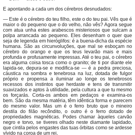
E apontando a cada um dos cérebros desnudados:
— Este é o cérebro do teu filho, este o do teu pai. Vês que é
maior o do pequeno que o do velho, não vês? Agora segue
com atua unha estes arabescos misteriosos que sulcam a
polpa arrancada ao pequeno. Eles desenham o quer que
seja de legenda em hieróglifos: é a buena-dicha da espécie
humana. São as circunvoluções, que mal se esboçam no
cérebro do orango e que os teus levarão mais e mais
profunda e profusamente impressas. Até o teu pai, o cérebro
era alguma coisa tosca como o granito; de ti por diante ele
lapida-se, depura-se e modifica-se — é a pedra preciosa,
cáustica na sombra e tenebrosa na luz, dotada de fulgor
próprio e propensa a iluminar ao longe os tenebrosos
recessos dos instintos que herdaste e tens de transmitir
suavizados e aptos à utilidade, pela cultura a que tu mesmo
os forçarás. Corta-os ambos em pedaços e examina-os
bem. São da mesma matéria, têm idêntica forma e parecem
do mesmo valor. Mas um é o ferro bruto que o mineiro
destila do filão recôndito, o outro é o ferro dotado de
propriedades magnéticas. Podes chamar àqueles carvão
negro e torvo, se tiveres olhado neste diamante lapidado,
que cintila pelos engastes das tuas órbitas como se ardesse
vívido na coroa de um rei.