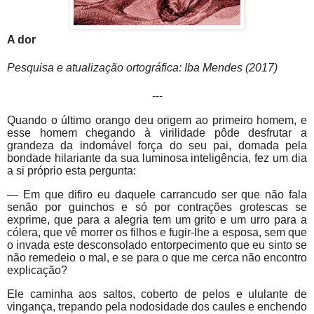
A dor
Pesquisa e atualização ortográfica: Iba Mendes (2017)
---
Quando o último orango deu origem ao primeiro homem, e
esse homem chegando à virilidade pôde desfrutar a
grandeza da indomável força do seu pai, domada pela
bondade hilariante da sua luminosa inteligência, fez um dia
a si próprio esta pergunta:
— Em que difiro eu daquele carrancudo ser que não fala
senão por guinchos e só por contrações grotescas se
exprime, que para a alegria tem um grito e um urro para a
cólera, que vê morrer os filhos e fugir-lhe a esposa, sem que
o invada este desconsolado entorpecimento que eu sinto se
não remedeio o mal, e se para o que me cerca não encontro
explicação?
Ele caminha aos saltos, coberto de pelos e ululante de
vingança, trepando pela nodosidade dos caules e enchendo