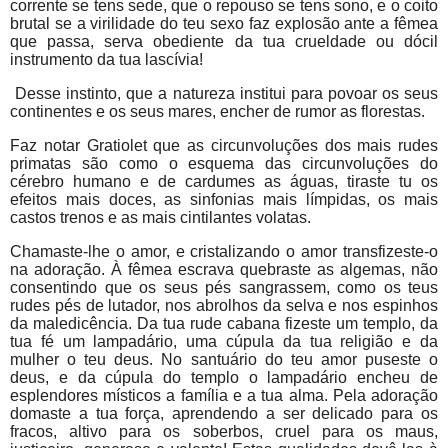
corrente se tens sede, que o repouso se tens sono, e o coito
brutal se a virilidade do teu sexo faz explosão ante a fêmea
que passa, serva obediente da tua crueldade ou dócil
instrumento da tua lascívia!
Desse instinto, que a natureza institui para povoar os seus
continentes e os seus mares, encher de rumor as florestas.
Faz notar Gratiolet que as circunvoluções dos mais rudes
primatas são como o esquema das circunvoluções do
cérebro humano e de cardumes as águas, tiraste tu os
efeitos mais doces, as sinfonias mais límpidas, os mais
castos trenos e as mais cintilantes volatas.
Chamaste-lhe o amor, e cristalizando o amor transfizeste-o
na adoração. À fêmea escrava quebraste as algemas, não
consentindo que os seus pés sangrassem, como os teus
rudes pés de lutador, nos abrolhos da selva e nos espinhos
da maledicência. Da tua rude cabana fizeste um templo, da
tua fé um lampadário, uma cúpula da tua religião e da
mulher o teu deus. No santuário do teu amor puseste o
deus, e da cúpula do templo o lampadário encheu de
esplendores místicos a família e a tua alma. Pela adoração
domaste a tua força, aprendendo a ser delicado para os
fracos, altivo para os soberbos, cruel para os maus,