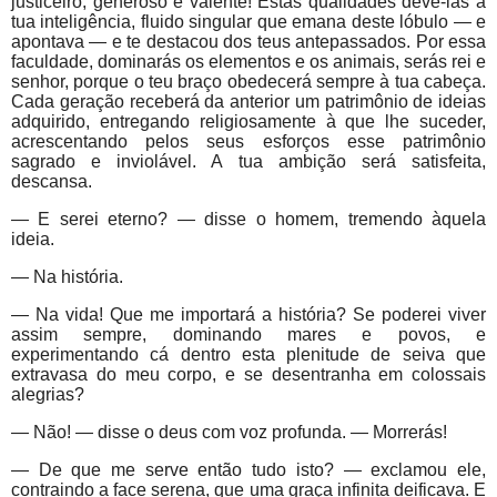
justiceiro, generoso e valente! Estas qualidades devê-las à
tua inteligência, fluido singular que emana deste lóbulo — e
apontava — e te destacou dos teus antepassados. Por essa
faculdade, dominarás os elementos e os animais, serás rei e
senhor, porque o teu braço obedecerá sempre à tua cabeça.
Cada geração receberá da anterior um patrimônio de ideias
adquirido, entregando religiosamente à que lhe suceder,
acrescentando pelos seus esforços esse patrimônio
sagrado e inviolável. A tua ambição será satisfeita,
descansa.
— E serei eterno? — disse o homem, tremendo àquela
ideia.
— Na história.
— Na vida! Que me importará a história? Se poderei viver
assim sempre, dominando mares e povos, e
experimentando cá dentro esta plenitude de seiva que
extravasa do meu corpo, e se desentranha em colossais
alegrias?
— Não! — disse o deus com voz profunda. — Morrerás!
— De que me serve então tudo isto? — exclamou ele,
contraindo a face serena, que uma graça infinita deificava. E