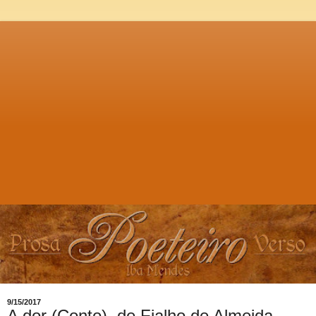
9/15/2017
A dor (Conto), de Fialho de Almeida