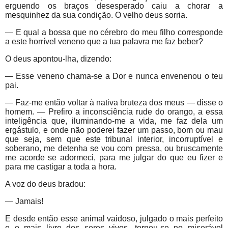
erguendo os braços desesperado caiu a chorar a
mesquinhez da sua condição. O velho deus sorria.
— E qual a bossa que no cérebro do meu filho corresponde
a este horrível veneno que a tua palavra me faz beber?
O deus apontou-lha, dizendo:
— Esse veneno chama-se a Dor e nunca envenenou o teu
pai.
— Faz-me então voltar à nativa bruteza dos meus — disse o
homem. — Prefiro a inconsciência rude do orango, a essa
inteligência que, iluminando-me a vida, me faz dela um
ergástulo, e onde não poderei fazer um passo, bom ou mau
que seja, sem que este tribunal interior, incorruptível e
soberano, me detenha se vou com pressa, ou bruscamente
me acorde se adormeci, para me julgar do que eu fizer e
para me castigar a toda a hora.
A voz do deus bradou:
— Jamais!
E desde então esse animal vaidoso, julgado o mais perfeito
e o mais livre dos seres vivos, tornou-se no miserável