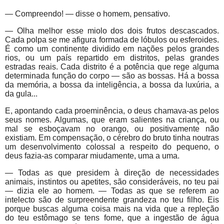
— Compreendo! — disse o homem, pensativo.
— Olha melhor esse miolo dos dois frutos descascados.
Cada polpa se me afigura formada de lóbulos ou esferoides.
É como um continente dividido em nações pelos grandes
rios, ou um país repartido em distritos, pelas grandes
estradas reais. Cada distrito é a potência que rege alguma
determinada função do corpo — são as bossas. Há a bossa
da memória, a bossa da inteligência, a bossa da luxúria, a
da gula...
E, apontando cada proeminência, o deus chamava-as pelos
seus nomes. Algumas, que eram salientes na criança, ou
mal se esboçavam no orango, ou positivamente não
existiam. Em compensação, o cérebro do bruto tinha noutras
um desenvolvimento colossal a respeito do pequeno, o
deus fazia-as comparar miudamente, uma a uma.
— Todas as que presidem à direção de necessidades
animais, instintos ou apetites, são consideráveis, no teu pai
— dizia ele ao homem. — Todas as que se referem ao
intelecto são de surpreendente grandeza no teu filho. Eis
porque buscas alguma coisa mais na vida que a repleção
do teu estômago se tens fome, que a ingestão de água