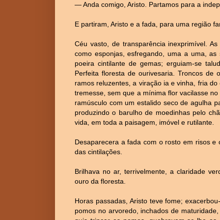
— Anda comigo, Aristo. Partamos para a indepe
E partiram, Aristo e a fada, para uma região f
Céu vasto, de transparência inexprimível. A
como esponjas, esfregando, uma a uma, as sa
poeira cintilante de gemas; erguiam-se talu
Perfeita floresta de ourivesaria. Troncos de
ramos reluzentes, a viração ia e vinha, fria d
tremesse, sem que a mínima flor vacilasse no 
ramúsculo com um estalido seco de agulha pa
produzindo o barulho de moedinhas pelo c
vida, em toda a paisagem, imóvel e rutilante.
Desaparecera a fada com o rosto em risos e 
das cintilações.
Brilhava no ar, terrivelmente, a claridade v
ouro da floresta.
Horas passadas, Aristo teve fome; exacerbou
pomos no arvoredo, inchados de maturidade, 