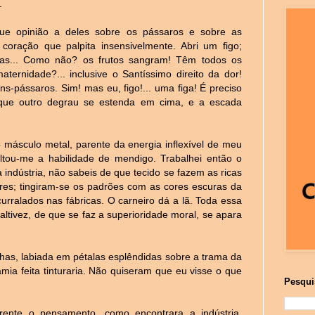
.
ue opinião a deles sobre os pássaros e sobre as
oração que palpita insensivelmente. Abri um figo;
tas... Como não? os frutos sangram! Têm todos os
aternidade?... inclusive o Santíssimo direito da dor!
-pássaros. Sim! mas eu, figo!... uma figa! É preciso
que outro degrau se estenda em cima, e a escada
 másculo metal, parente da energia inflexível de meu
ltou-me a habilidade de mendigo. Trabalhei então o
ndústria, não sabeis de que tecido se fazem as ricas
ares; tingiram-se os padrões com as cores escuras da
rralados nas fábricas. O carneiro dá a lã. Toda essa
 altivez, de que se faz a superioridade moral, se apara
olhas, labiada em pétalas esplêndidas sobre a trama da
mia feita tinturaria. Não quiseram que eu visse o que
Pesqui
frente o pensamento, como encontrara a indústria.