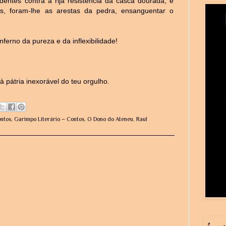
dentes contra a rija resistência da casca dourada, e
ás, foram-lhe as arestas da pedra, ensanguentar o
erno da pureza e da inflexibilidade!
 à pátria inexorável do teu orgulho.
ntos
,
Garimpo Literário – Contos
,
O Dono do Ateneu
,
Raul