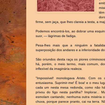
emb
mis
têm
dor
firme, sem jaça, que lhes clareia a testa, a m
Podemos encontrá-los, ao dobrar uma esquina
suor, — lágrimas de fadiga.
Pesa-lhes mais que a ninguém a fatalidad
superposição dos andares e a inferioridade d
São oriundos desta raça os piores criminosos
há, porém, o meio termo, mais comum, do
inflexível da imaginária realeza.
"Impossível! monologava Aristo. Com os
entusiasma. Suprimir-me! É boa! e o meu luga
cada um nesta mesa redonda, como não há
privou do figo nesta partilha? Implorar...
esmolam cantando; nenhuma outra miséria co
chuva, porque parece pranto, cai na terra. N