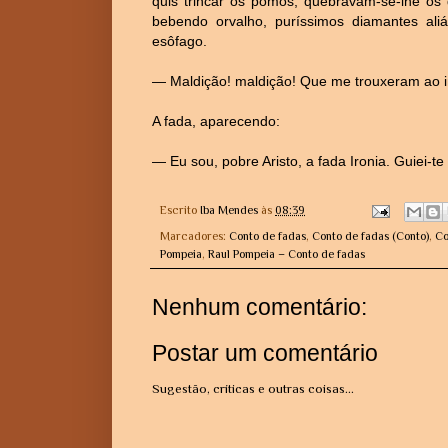
quis trincar os pomos, quebravam-se-lhe os 
bebendo orvalho, puríssimos diamantes ali
esôfago.
— Maldição! maldição! Que me trouxeram ao inf
A fada, aparecendo:
— Eu sou, pobre Aristo, a fada Ironia. Guiei-te
Escrito
Iba Mendes
às
08:39
Marcadores:
Conto de fadas
,
Conto de fadas (Conto)
,
Co
Pompeia
,
Raul Pompeia – Conto de fadas
Nenhum comentário:
Postar um comentário
Sugestão, críticas e outras coisas...