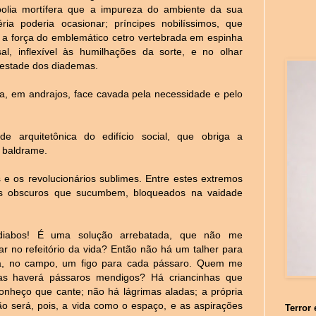
olia mortífera que a impureza do ambiente da sua
éria poderia ocasionar; príncipes nobilíssimos, que
 a força do emblemático cetro vertebrada em espinha
sal, inflexível às humilhações da sorte, e no olhar
ajestade dos diademas.
, em andrajos, face cavada pela necessidade e pelo
e arquitetônica do edifício social, que obriga a
o baldrame.
 e os revolucionários sublimes. Entre estes extremos
s obscuros que sucumbem, bloqueados na vaidade
 diabos! É uma solução arrebatada, que não me
r no refeitório da vida? Então não há um talher para
, no campo, um figo para cada pássaro. Quem me
 Mas haverá pássaros mendigos? Há criancinhas que
nheço que cante; não há lágrimas aladas; a própria
ão será, pois, a vida como o espaço, e as aspirações
Terror 