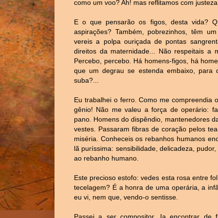
como um voo? Ah! mas reflitamos com justeza
E o que pensarão os figos, desta vida? Q
aspirações? Também, pobrezinhos, têm um c
vereis a polpa ouriçada de pontas sangren
direitos da maternidade... Não respeitais a m
Percebo, percebo. Há homens-figos, há homens
que um degrau se estenda embaixo, para 
suba?...
Eu trabalhei o ferro. Como me compreendia o
gênio! Não me valeu a força de operário: fa
pano. Homens do dispêndio, mantenedores da i
vestes. Passaram fibras de coração pelos te
miséria. Conheceis os rebanhos humanos encu
lã puríssima: sensibilidade, delicadeza, pudor,
ao rebanho humano.
Este precioso estofo: vedes esta rosa entre f
tecelagem? É a honra de uma operária, a infâ
eu vi, nem que, vendo-o sentisse.
Passei a ser compositor. Ia encontrar de 