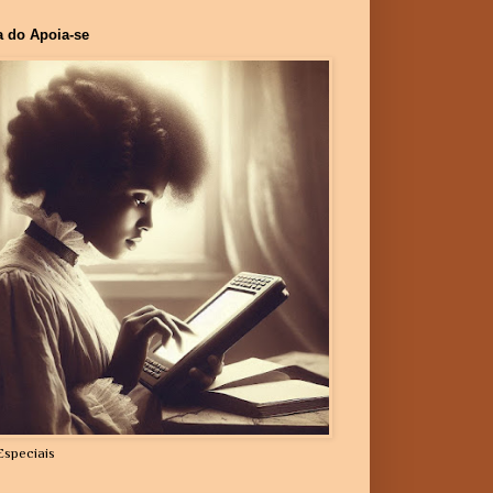
a do Apoia-se
Especiais