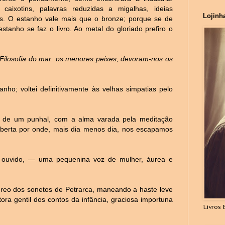
caixotins, palavras reduzidas a migalhas, ideias
Lojinh
os. O estanho vale mais que o bronze; porque se de
estanho se faz o livro. Ao metal do gloriado prefiro o
Filosofia do mar: os menores peixes, devoram-nos os
nho; voltei definitivamente às velhas simpatias pelo
o de um punhal, com a alma varada pela meditação
 aberta por onde, mais dia menos dia, nos escapamos
o ouvido, — uma pequenina voz de mulher, áurea e
téreo dos sonetos de Petrarca, maneando a haste leve
ra gentil dos contos da infância, graciosa importuna
Livros 