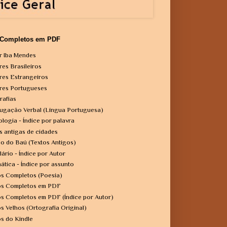
 Completos em PDF
r Iba Mendes
res Brasileiros
res Estrangeiros
res Portugueses
rafias
ugação Verbal (Língua Portuguesa)
ologia - Índice por palavra
s antigas de cidades
o do Baú (Textos Antigos)
lário - Índice por Autor
ática - Índice por assunto
os Completos (Poesia)
os Completos em PDF
os Completos em PDF (Índice por Autor)
os Velhos (Ortografia Original)
os do Kindle