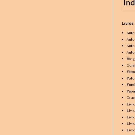
Livros
Auto
Auto
Auto
Auto
Biog
Conj
Etim
Foto
Fund
Fábu
Gram
Livr
Livr
Livr
Livr
Livr