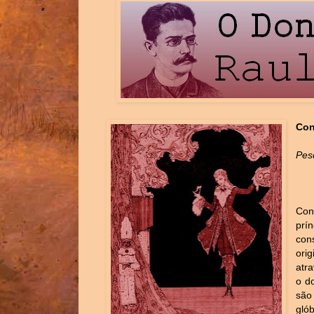
Con
Pes
Con
prí
con
ori
atr
o d
são
gló