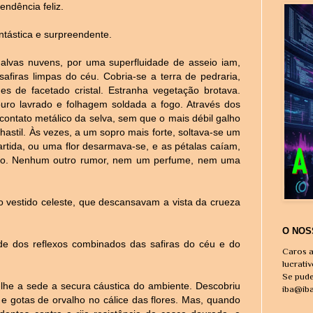
ndência feliz.
antástica e surpreendente.
s alvas nuvens, por uma superfluidade de asseio iam,
firas limpas do céu. Cobria-se a terra de pedraria,
des de facetado cristal. Estranha vegetação brotava.
 ouro lavrado e folhagem soldada a fogo. Através dos
o contato metálico da selva, sem que o mais débil galho
hastil. Às vezes, a um sopro mais forte, soltava-se um
rtida, ou uma flor desarmava-se, e as pétalas caíam,
hão. Nenhum outro rumor, nem um perfume, nem uma
o vestido celeste, que descansavam a vista da crueza
O NOS
erde dos reflexos combinados das safiras do céu e do
Caros a
lucrati
Se pude
-lhe a sede a secura cáustica do ambiente. Descobriu
iba@ib
e gotas de orvalho no cálice das flores. Mas, quando