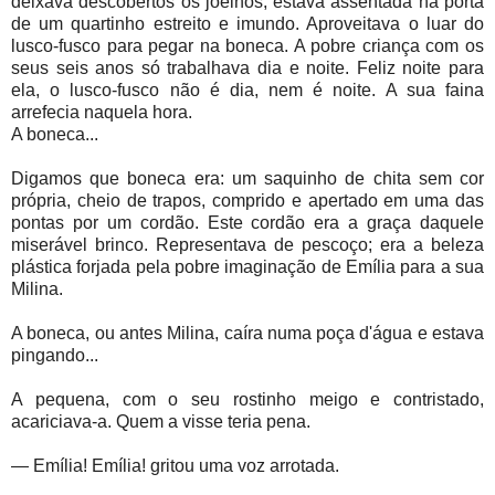
deixava descobertos os joelhos, estava assentada na porta
de um quartinho estreito e imundo. Aproveitava o luar do
lusco-fusco para pegar na boneca. A pobre criança com os
seus seis anos só trabalhava dia e noite. Feliz noite para
ela, o lusco-fusco não é dia, nem é noite. A sua faina
arrefecia naquela hora.
A boneca...
Digamos que boneca era: um saquinho de chita sem cor
própria, cheio de trapos, comprido e apertado em uma das
pontas por um cordão. Este cordão era a graça daquele
miserável brinco. Representava de pescoço; era a beleza
plástica forjada pela pobre imaginação de Emília para a sua
Milina.
A boneca, ou antes Milina, caíra numa poça d'água e estava
pingando...
A pequena, com o seu rostinho meigo e contristado,
acariciava-a. Quem a visse teria pena.
— Emília! Emília! gritou uma voz arrotada.