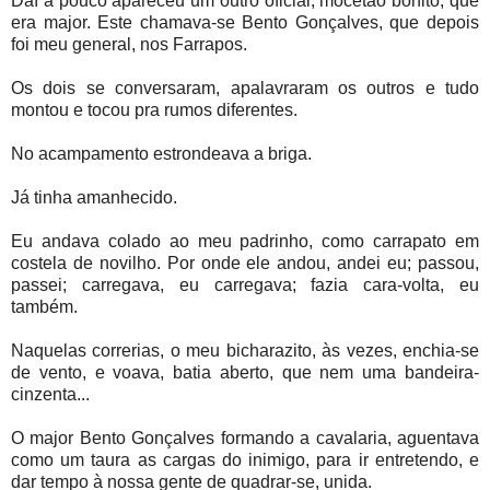
Daí a pouco apareceu um outro oficial, mocetão bonito, que
era major. Este chamava-se Bento Gonçalves, que depois
foi meu general, nos Farrapos.
Os dois se conversaram, apalavraram os outros e tudo
montou e tocou pra rumos diferentes.
No acampamento estrondeava a briga.
Já tinha amanhecido.
Eu andava colado ao meu padrinho, como carrapato em
costela de novilho. Por onde ele andou, andei eu; passou,
passei; carregava, eu carregava; fazia cara-volta, eu
também.
Naquelas correrias, o meu bicharazito, às vezes, enchia-se
de vento, e voava, batia aberto, que nem uma bandeira-
cinzenta...
O major Bento Gonçalves formando a cavalaria, aguentava
como um taura as cargas do inimigo, para ir entretendo, e
dar tempo à nossa gente de quadrar-se, unida.