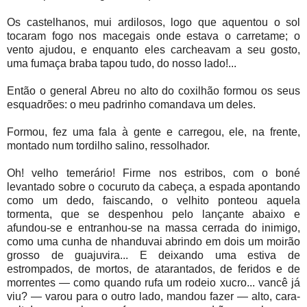
Os castelhanos, mui ardilosos, logo que aquentou o sol
tocaram fogo nos macegais onde estava o carretame; o
vento ajudou, e enquanto eles carcheavam a seu gosto,
uma fumaça braba tapou tudo, do nosso lado!...
Então o general Abreu no alto do coxilhão formou os seus
esquadrões: o meu padrinho comandava um deles.
Formou, fez uma fala à gente e carregou, ele, na frente,
montado num tordilho salino, ressolhador.
Oh! velho temerário! Firme nos estribos, com o boné
levantado sobre o cocuruto da cabeça, a espada apontando
como um dedo, faiscando, o velhito ponteou aquela
tormenta, que se despenhou pelo lançante abaixo e
afundou-se e entranhou-se na massa cerrada do inimigo,
como uma cunha de nhanduvai abrindo em dois um moirão
grosso de guajuvira... E deixando uma estiva de
estrompados, de mortos, de atarantados, de feridos e de
morrentes — como quando rufa um rodeio xucro... vancê já
viu? — varou para o outro lado, mandou fazer — alto, cara-