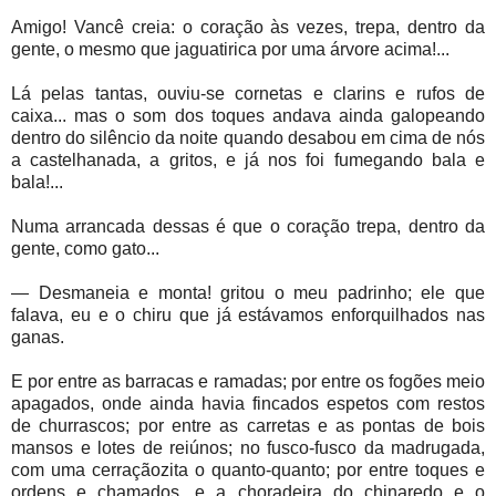
Amigo! Vancê creia: o coração às vezes, trepa, dentro da
gente, o mesmo que jaguatirica por uma árvore acima!...
Lá pelas tantas, ouviu-se cornetas e clarins e rufos de
caixa... mas o som dos toques andava ainda galopeando
dentro do silêncio da noite quando desabou em cima de nós
a castelhanada, a gritos, e já nos foi fumegando bala e
bala!...
Numa arrancada dessas é que o coração trepa, dentro da
gente, como gato...
— Desmaneia e monta! gritou o meu padrinho; ele que
falava, eu e o chiru que já estávamos enforquilhados nas
ganas.
E por entre as barracas e ramadas; por entre os fogões meio
apagados, onde ainda havia fincados espetos com restos
de churrascos; por entre as carretas e as pontas de bois
mansos e lotes de reiúnos; no fusco-fusco da madrugada,
com uma cerraçãozita o quanto-quanto; por entre toques e
ordens e chamados, e a choradeira do chinaredo e o