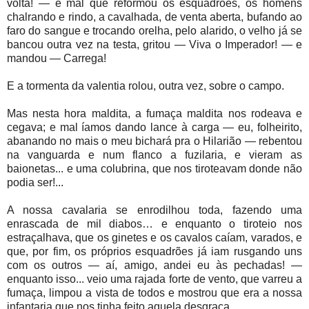
volta! — e mal que reformou os esquadrões, os homens
chalrando e rindo, a cavalhada, de venta aberta, bufando ao
faro do sangue e trocando orelha, pelo alarido, o velho já se
bancou outra vez na testa, gritou — Viva o Imperador! — e
mandou — Carrega!
E a tormenta da valentia rolou, outra vez, sobre o campo.
Mas nesta hora maldita, a fumaça maldita nos rodeava e
cegava; e mal íamos dando lance à carga — eu, folheirito,
abanando no mais o meu bichará pra o Hilarião — rebentou
na vanguarda e num flanco a fuzilaria, e vieram as
baionetas... e uma colubrina, que nos tiroteavam donde não
podia ser!...
A nossa cavalaria se enrodilhou toda, fazendo uma
enrascada de mil diabos… e enquanto o tiroteio nos
estraçalhava, que os ginetes e os cavalos caíam, varados, e
que, por fim, os próprios esquadrões já iam rusgando uns
com os outros — aí, amigo, andei eu às pechadas! —
enquanto isso... veio uma rajada forte de vento, que varreu a
fumaça, limpou a vista de todos e mostrou que era a nossa
infantaria que nos tinha feito aquela desgraça...