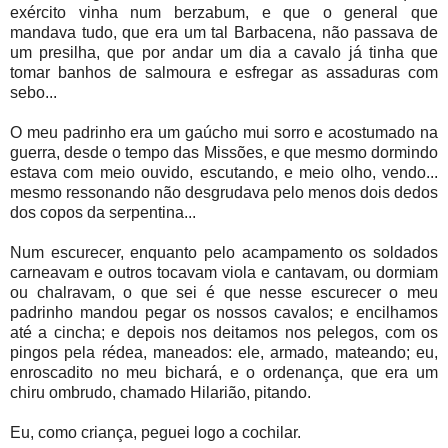
exército vinha num berzabum, e que o general que
mandava tudo, que era um tal Barbacena, não passava de
um presilha, que por andar um dia a cavalo já tinha que
tomar banhos de salmoura e esfregar as assaduras com
sebo...
O meu padrinho era um gaúcho mui sorro e acostumado na
guerra, desde o tempo das Missões, e que mesmo dormindo
estava com meio ouvido, escutando, e meio olho, vendo...
mesmo ressonando não desgrudava pelo menos dois dedos
dos copos da serpentina...
Num escurecer, enquanto pelo acampamento os soldados
carneavam e outros tocavam viola e cantavam, ou dormiam
ou chalravam, o que sei é que nesse escurecer o meu
padrinho mandou pegar os nossos cavalos; e encilhamos
até a cincha; e depois nos deitamos nos pelegos, com os
pingos pela rédea, maneados: ele, armado, mateando; eu,
enroscadito no meu bichará, e o ordenança, que era um
chiru ombrudo, chamado Hilarião, pitando.
Eu, como criança, peguei logo a cochilar.