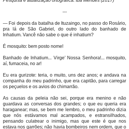
Pesquisa e atualização ortográfica: Iba Mendes (2017)
---
— Foi depois da batalha de Ituzaingo, no passo do Rosário,
pra lá de São Gabriel, do outro lado do banhado de
Inhatium. Vancê não sabe o que é inhatium?
É mosquito: bem posto nome!
Banhado de Inhatium... Virge’ Nossa Senhora!... mosquito,
aí, fumaceia, no ar!
Eu era gurizote: teria, o muito, uns dez anos; e andava na
companha do meu padrinho, que era capitão, para carregar
os peçuelos e os avios do chimarrão.
As causas da peleia não sei, porque era menino e não
guardava as conversas dos grandes; o que eu queria era
haraganear; mas, se bem me lembro, o meu padrinho dizia
que nós estávamos mal acampados, e estransilhados,
pensando culatrear o inimigo, mas que este é que nos
estava nos garrões; não havia bombeiros nem ordem, que o