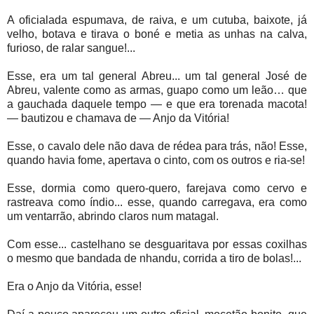
A oficialada espumava, de raiva, e um cutuba, baixote, já
velho, botava e tirava o boné e metia as unhas na calva,
furioso, de ralar sangue!...
Esse, era um tal general Abreu... um tal general José de
Abreu, valente como as armas, guapo como um leão… que
a gauchada daquele tempo — e que era torenada macota!
— bautizou e chamava de — Anjo da Vitória!
Esse, o cavalo dele não dava de rédea para trás, não! Esse,
quando havia fome, apertava o cinto, com os outros e ria-se!
Esse, dormia como quero-quero, farejava como cervo e
rastreava como índio... esse, quando carregava, era como
um ventarrão, abrindo claros num matagal.
Com esse... castelhano se desguaritava por essas coxilhas
o mesmo que bandada de nhandu, corrida a tiro de bolas!...
Era o Anjo da Vitória, esse!