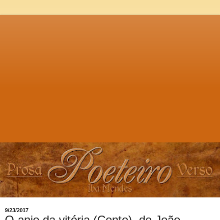
9/23/2017
O anjo da vitória (Conto), de João