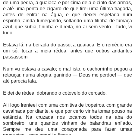
de uma pedra, a guaiaca e por cima dela o cinto das armas,
e até uma ponta de cigarro de que tirei uma última tragada,
antes de entrar na água, e que deixei espetada num
espinho, ainda fumegando, soltando uma fitinha de fumaça
azul, que subia, fininha e direita, no ar sem vento... tudo, vi
tudo.
Estava lá, na beirada do passo, a guaiaca. E o remédio era
um só: tocar a meia rédea, antes que outros andantes
passassem.
Num vu estava a cavalo; e mal isto, o cachorrinho pegou a
retouçar, numa alegria, ganindo — Deus me perdoe! — que
até parecia fala.
E dei de rédea, dobrando o cotovelo do cercado.
Ali logo frenteei com uma comitiva de tropeiros, com grande
cavalhada por diante, e que por certo vinha tomar pouso na
estância. Na cruzada nos tocamos todos na aba do
sombreiro; uns quantos vinham de balandrau enfiado.
Sempre me deu uma coraçonada para fazer umas