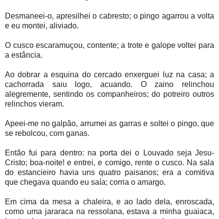
Desmaneei-o, apresilhei o cabresto; o pingo agarrou a volta
e eu montei, aliviado.
O cusco escaramuçou, contente; a trote e galope voltei para
a estância.
Ao dobrar a esquina do cercado enxerguei luz na casa; a
cachorrada saiu logo, acuando. O zaino relinchou
alegremente, sentindo os companheiros; do potreiro outros
relinchos vieram.
Apeei-me no galpão, arrumei as garras e soltei o pingo, que
se rebolcou, com ganas.
Então fui para dentro: na porta dei o Louvado seja Jesu-
Cristo; boa-noite! e entrei, e comigo, rente o cusco. Na sala
do estancieiro havia uns quatro paisanos; era a comitiva
que chegava quando eu saía; corria o amargo.
Em cima da mesa a chaleira, e ao lado dela, enroscada,
como uma jararaca na ressolana, estava a minha guaiaca,