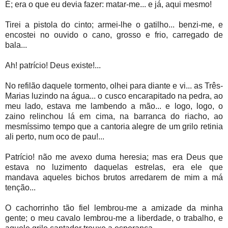
É; era o que eu devia fazer: matar-me... e já, aqui mesmo!
Tirei a pistola do cinto; armei-lhe o gatilho... benzi-me, e
encostei no ouvido o cano, grosso e frio, carregado de
bala...
Ah! patrício! Deus existe!...
No refilão daquele tormento, olhei para diante e vi... as Três-
Marias luzindo na água... o cusco encarapitado na pedra, ao
meu lado, estava me lambendo a mão... e logo, logo, o
zaino relinchou lá em cima, na barranca do riacho, ao
mesmíssimo tempo que a cantoria alegre de um grilo retinia
ali perto, num oco de pau!...
Patrício! não me avexo duma heresia; mas era Deus que
estava no luzimento daquelas estrelas, era ele que
mandava aqueles bichos brutos arredarem de mim a má
tenção...
O cachorrinho tão fiel lembrou-me a amizade da minha
gente; o meu cavalo lembrou-me a liberdade, o trabalho, e