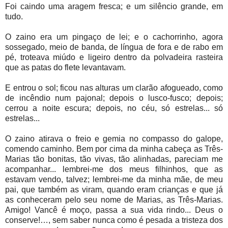
Foi caindo uma aragem fresca; e um silêncio grande, em
tudo.
O zaino era um pingaço de lei; e o cachorrinho, agora
sossegado, meio de banda, de língua de fora e de rabo em
pé, troteava miúdo e ligeiro dentro da polvadeira rasteira
que as patas do flete levantavam.
E entrou o sol; ficou nas alturas um clarão afogueado, como
de incêndio num pajonal; depois o lusco-fusco; depois;
cerrou a noite escura; depois, no céu, só estrelas... só
estrelas...
O zaino atirava o freio e gemia no compasso do galope,
comendo caminho. Bem por cima da minha cabeça as Três-
Marias tão bonitas, tão vivas, tão alinhadas, pareciam me
acompanhar... lembrei-me dos meus filhinhos, que as
estavam vendo, talvez; lembrei-me da minha mãe, de meu
pai, que também as viram, quando eram crianças e que já
as conheceram pelo seu nome de Marias, as Três-Marias.
Amigo! Vancê é moço, passa a sua vida rindo... Deus o
conserve!…, sem saber nunca como é pesada a tristeza dos