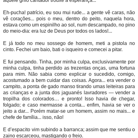
aquele grilo cantador trouxe a esperança...
Eh-pucha! patrício, eu sou mui rude... a gente vê caras, não
vê corações... pois o meu, dentro do peito, naquela hora,
estava como um espinilho ao sol, num descampado, no pino
do meio-dia: era luz de Deus por todos os lados!...
E já todo no meu sossego de homem, meti a pistola no
cinto. Fechei um baio, bati o isqueiro e comecei a pitar.
E fui pensando. Tinha, por minha culpa, exclusivamente por
minha culpa, tinha perdido as trezentas onças, uma fortuna
para mim. Não sabia como explicar o sucedido, comigo,
acostumado a bem cuidar das coisas. Agora... era vender o
campito, a ponta de gado manso tirando umas leiteiras para
as crianças e a junta dos jaguanés lavradores — vender a
tropilha dos colorados… e pronto! Isso havia de chegar,
folgado; e caso mermasse a conta... enfim, havia se ver o
jeito a dar... Porém matar-se um homem, assim no mais... e
chefe de família... isso, não!
E d’espacito vim subindo a barranca; assim que me sentiu o
zaino escarceou, mastigando o freio.