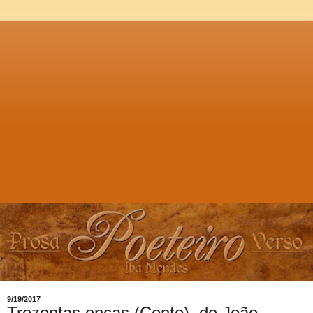
9/19/2017
Trezentas onças (Conto), de João