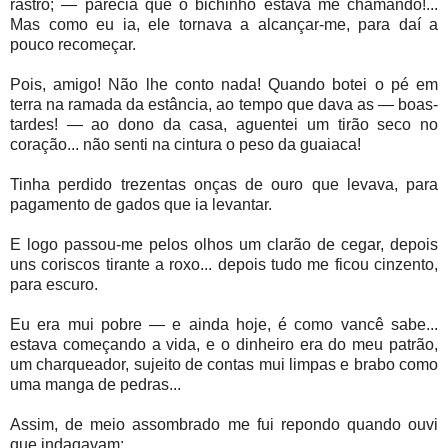
rastro; — parecia que o bichinho estava me chamando!...
Mas como eu ia, ele tornava a alcançar-me, para daí a
pouco recomeçar.
Pois, amigo! Não lhe conto nada! Quando botei o pé em
terra na ramada da estância, ao tempo que dava as — boas-
tardes! — ao dono da casa, aguentei um tirão seco no
coração... não senti na cintura o peso da guaiaca!
Tinha perdido trezentas onças de ouro que levava, para
pagamento de gados que ia levantar.
E logo passou-me pelos olhos um clarão de cegar, depois
uns coriscos tirante a roxo... depois tudo me ficou cinzento,
para escuro.
Eu era mui pobre — e ainda hoje, é como vancê sabe...
estava começando a vida, e o dinheiro era do meu patrão,
um charqueador, sujeito de contas mui limpas e brabo como
uma manga de pedras...
Assim, de meio assombrado me fui repondo quando ouvi
que indagavam: