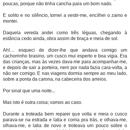
poucas, porque não tinha cancha para um bom nado.
E solito e no silêncio, tornei a vestir-me, encilhei o zaino e
montei.
Daquela vereda andei como três léguas, chegando à
estância cedo ainda, obra assim de braça e meia de sol.
Ah!… esqueci de dizer-lhe que andava comigo um
cachorrinho brasino, um cusco mui esperto e boa vigia. Era
das crianças, mas às vezes dava-me para acompanhar-me,
e depois de sair a porteira, nem por nada fazia cara-volta, a
não ser comigo. E nas viagens dormia sempre ao meu lado,
sobre a ponta da carona, na cabeceira dos arreios.
Por sinal que uma noite...
Mas isto é outra coisa; vamos ao caso.
Durante a troteada bem reparei que volta e meia o cusco
parava-se na estrada e latia e corria pra trás, e olhava-me,
olhava-me, e latia de novo e troteava um pouco sobre o