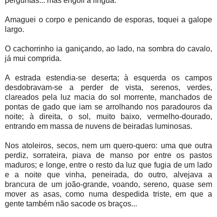
perguntas... mas engoli a língua.
Amaguei o corpo e penicando de esporas, toquei a galope
largo.
O cachorrinho ia ganiçando, ao lado, na sombra do cavalo,
já mui comprida.
A estrada estendia-se deserta; à esquerda os campos
desdobravam-se a perder de vista, serenos, verdes,
clareados pela luz macia do sol morrente, manchados de
pontas de gado que iam se arrolhando nos paradouros da
noite; à direita, o sol, muito baixo, vermelho-dourado,
entrando em massa de nuvens de beiradas luminosas.
Nos atoleiros, secos, nem um quero-quero: uma que outra
perdiz, sorrateira, piava de manso por entre os pastos
maduros; e longe, entre o resto da luz que fugia de um lado
e a noite que vinha, peneirada, do outro, alvejava a
brancura de um joão-grande, voando, sereno, quase sem
mover as asas, como numa despedida triste, em que a
gente também não sacode os braços...