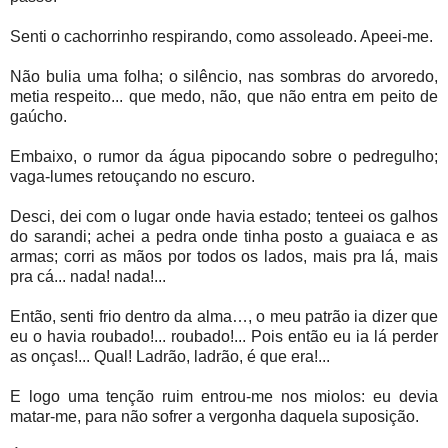
Senti o cachorrinho respirando, como assoleado. Apeei-me.
Não bulia uma folha; o silêncio, nas sombras do arvoredo,
metia respeito... que medo, não, que não entra em peito de
gaúcho.
Embaixo, o rumor da água pipocando sobre o pedregulho;
vaga-lumes retouçando no escuro.
Desci, dei com o lugar onde havia estado; tenteei os galhos
do sarandi; achei a pedra onde tinha posto a guaiaca e as
armas; corri as mãos por todos os lados, mais pra lá, mais
pra cá... nada! nada!...
Então, senti frio dentro da alma…, o meu patrão ia dizer que
eu o havia roubado!... roubado!... Pois então eu ia lá perder
as onças!... Qual! Ladrão, ladrão, é que era!...
E logo uma tenção ruim entrou-me nos miolos: eu devia
matar-me, para não sofrer a vergonha daquela suposição.