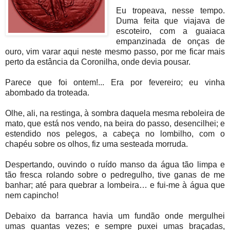
Eu tropeava, nesse tempo.
Duma feita que viajava de
escoteiro, com a guaiaca
empanzinada de onças de
ouro, vim varar aqui neste mesmo passo, por me ficar mais
perto da estância da Coronilha, onde devia pousar.
Parece que foi ontem!... Era por fevereiro; eu vinha
abombado da troteada.
Olhe, ali, na restinga, à sombra daquela mesma reboleira de
mato, que está nos vendo, na beira do passo, desencilhei; e
estendido nos pelegos, a cabeça no lombilho, com o
chapéu sobre os olhos, fiz uma sesteada morruda.
Despertando, ouvindo o ruído manso da água tão limpa e
tão fresca rolando sobre o pedregulho, tive ganas de me
banhar; até para quebrar a lombeira… e fui-me à água que
nem capincho!
Debaixo da barranca havia um fundão onde mergulhei
umas quantas vezes; e sempre puxei umas braçadas,