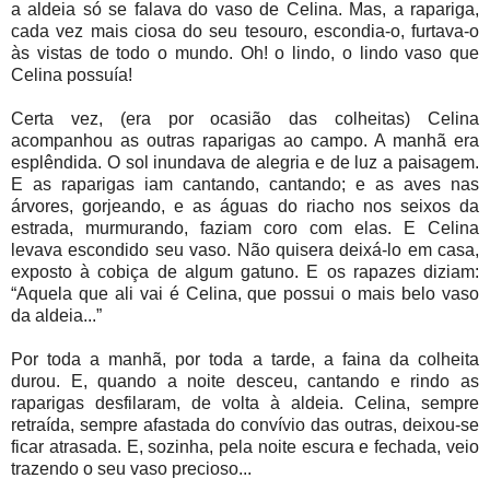
a aldeia só se falava do vaso de Celina. Mas, a rapariga,
cada vez mais ciosa do seu tesouro, escondia-o, furtava-o
às vistas de todo o mundo. Oh! o lindo, o lindo vaso que
Celina possuía!
Certa vez, (era por ocasião das colheitas) Celina
acompanhou as outras raparigas ao campo. A manhã era
esplêndida. O sol inundava de alegria e de luz a paisagem.
E as raparigas iam cantando, cantando; e as aves nas
árvores, gorjeando, e as águas do riacho nos seixos da
estrada, murmurando, faziam coro com elas. E Celina
levava escondido seu vaso. Não quisera deixá-lo em casa,
exposto à cobiça de algum gatuno. E os rapazes diziam:
“Aquela que ali vai é Celina, que possui o mais belo vaso
da aldeia...”
Por toda a manhã, por toda a tarde, a faina da colheita
durou. E, quando a noite desceu, cantando e rindo as
raparigas desfilaram, de volta à aldeia. Celina, sempre
retraída, sempre afastada do convívio das outras, deixou-se
ficar atrasada. E, sozinha, pela noite escura e fechada, veio
trazendo o seu vaso precioso...