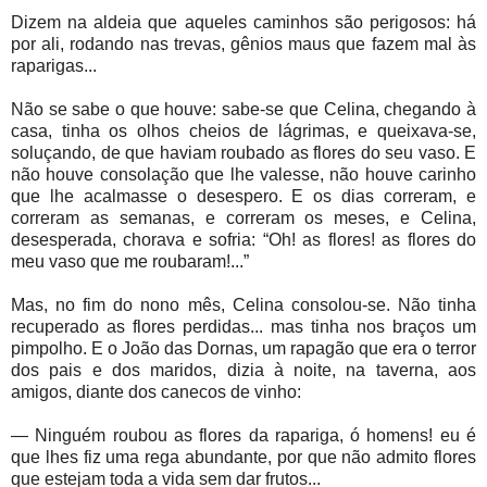
Dizem na aldeia que aqueles caminhos são perigosos: há
por ali, rodando nas trevas, gênios maus que fazem mal às
raparigas...
Não se sabe o que houve: sabe-se que Celina, chegando à
casa, tinha os olhos cheios de lágrimas, e queixava-se,
soluçando, de que haviam roubado as flores do seu vaso. E
não houve consolação que lhe valesse, não houve carinho
que lhe acalmasse o desespero. E os dias correram, e
correram as semanas, e correram os meses, e Celina,
desesperada, chorava e sofria: “Oh! as flores! as flores do
meu vaso que me roubaram!...”
Mas, no fim do nono mês, Celina consolou-se. Não tinha
recuperado as flores perdidas... mas tinha nos braços um
pimpolho. E o João das Dornas, um rapagão que era o terror
dos pais e dos maridos, dizia à noite, na taverna, aos
amigos, diante dos canecos de vinho:
— Ninguém roubou as flores da rapariga, ó homens! eu é
que lhes fiz uma rega abundante, por que não admito flores
que estejam toda a vida sem dar frutos...