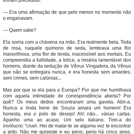
tinham precedido.
— Era uma afirmação de que pelo menos no momento não
o enganavam.
— Quem sabe?
Ela sorria com a chávena na mão. Era realmente bela. Toda
de rosa, naquele quimono de seda, lembrava uma flor
maravilhosa, uma flor de lenda, inacessível aos mortais. Eu
compreendia a futilidade, a tolice, a miséria lamentável dos
homens, diante da sedução de Vênus Vingadora, da Vênus
que não se entregara nunca, e era honesta sem amantes,
sem crimes, sem calúnias...
Mas por que ia ela para a Europa? Por que me humilhava
com aquela intimidade de correspondência aberta? Por
quê? Os meus dedos encontraram uma gaveta. Abri-a.
Nunca a linda Irene de Souza amara um homem! Era
honesta, era o polo do desejo! Ah! não... várias cartas.
Apanho uma ao acaso. Um selo italiano. Tirei-a do
invólucro: “cruel. Hei de matar-te se alguma vez te encontrar
a jeito. Não me quiseste e eu peno, peno há cinco anos.