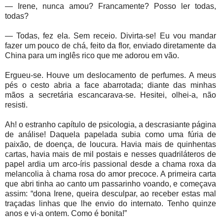
— Irene, nunca amou? Francamente? Posso ler todas,
todas?
— Todas, fez ela. Sem receio. Divirta-se! Eu vou mandar
fazer um pouco de chá, feito da flor, enviado diretamente da
China para um inglês rico que me adorou em vão.
Ergueu-se. Houve um deslocamento de perfumes. A meus
pés o cesto abria a face abarrotada; diante das minhas
mãos a secretária escancarava-se. Hesitei, olhei-a, não
resisti.
Ah! o estranho capítulo de psicologia, a descrasiante página
de análise! Daquela papelada subia como uma fúria de
paixão, de doença, de loucura. Havia mais de quinhentas
cartas, havia mais de mil postais e nesses quadriláteros de
papel ardia um arco-íris passional desde a chama roxa da
melancolia à chama rosa do amor precoce. A primeira carta
que abri tinha ao canto um passarinho voando, e começava
assim: “dona Irene, queira desculpar, ao receber estas mal
traçadas linhas que lhe envio do internato. Tenho quinze
anos e vi-a ontem. Como é bonita!”