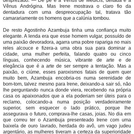
desprezado: — De pé é a Vênus de Médicis, deitada é a
Vênus Andrógina. Mas Irene mostrava o claro fio da
dentadura com uma despreocupação tal, tratava tão
camarariamente os homens que a calúnia tombou.
De resto Agostinho Azambuja tinha uma confiança muito
elegante. A lenda era que esse homem vulgar, possuído de
uma paixão devoradora, agarra uma pobre rapariga no mais
reles alcouce e fizera-a uma obra sua para dominar a
cidade, uma mulher perfeita, falando quatro ou cinco
línguas, conhecendo música, vibrante de arte e de
elegância que é a arte de ser sempre a tentação. Mas a
paixão, o ciúme, esses paroxismos fatais de quem quer
muito bem, Azambuja encobria-os numa serenidade de
bom-tom, talvez mesmo para Irene, deixando-a sair só, não
lhe perguntando nunca donde viera, recebendo na própria
casa os apaixonados que a ela poderiam ser úteis para o
reclamo, colocando-a numa posição verdadeiramente
superior, sem esquecer o lado prático, porque lhe
assegurava o futuro, comprava-lhe casas, joias. No dia em
que correu ter o Azambuja presenteado Irene com uma
baixela de ouro lavrado, herdada do avô, um vago judeu
argentário, as mulheres tiveram a certeza da superioridade