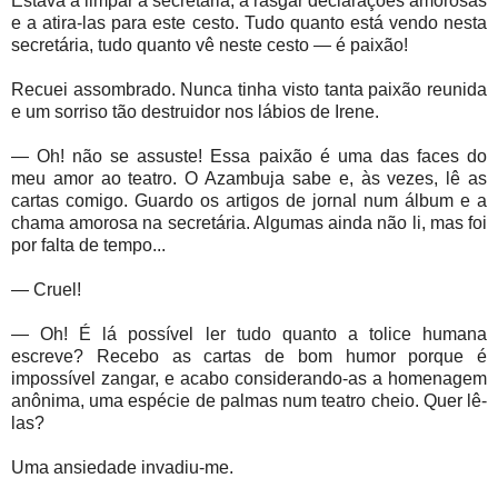
Estava a limpar a secretária, a rasgar declarações amorosas
e a atira-las para este cesto. Tudo quanto está vendo nesta
secretária, tudo quanto vê neste cesto — é paixão!
Recuei assombrado. Nunca tinha visto tanta paixão reunida
e um sorriso tão destruidor nos lábios de Irene.
— Oh! não se assuste! Essa paixão é uma das faces do
meu amor ao teatro. O Azambuja sabe e, às vezes, lê as
cartas comigo. Guardo os artigos de jornal num álbum e a
chama amorosa na secretária. Algumas ainda não li, mas foi
por falta de tempo...
— Cruel!
— Oh! É lá possível ler tudo quanto a tolice humana
escreve? Recebo as cartas de bom humor porque é
impossível zangar, e acabo considerando-as a homenagem
anônima, uma espécie de palmas num teatro cheio. Quer lê-
las?
Uma ansiedade invadiu-me.