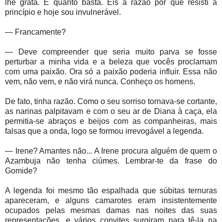
lhe grata. É quanto basta. Eis a razão por que resisti a
princípio e hoje sou invulnerável.
— Francamente?
— Deve compreender que seria muito parva se fosse
perturbar a minha vida e a beleza que vocês proclamam
com uma paixão. Ora só a paixão poderia influir. Essa não
vem, não vem, e não virá nunca. Conheço os homens.
De fato, tinha razão. Como o seu sorriso tornava-se cortante,
as narinas palpitavam e com o seu ar de Diana à caça, ela
permitia-se abraços e beijos com as companheiras, mais
falsas que a onda, logo se formou irrevogável a legenda.
— Irene? Amantes não... A Irene procura alguém de quem o
Azambuja não tenha ciúmes. Lembrar-te da frase do
Gomide?
A legenda foi mesmo tão espalhada que súbitas ternuras
apareceram, e alguns camarotes eram insistentemente
ocupados pelas mesmas damas nas noites das suas
representações, e vários convites surgiram para tê-la na