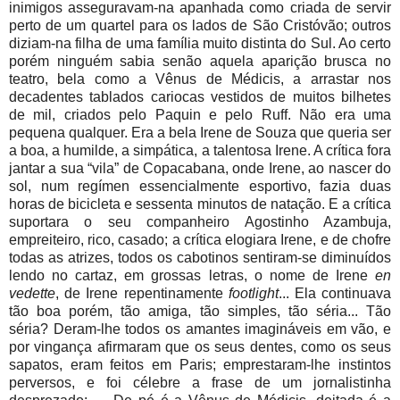
inimigos asseguravam-na apanhada como criada de servir
perto de um quartel para os lados de São Cristóvão; outros
diziam-na filha de uma família muito distinta do Sul. Ao certo
porém ninguém sabia senão aquela aparição brusca no
teatro, bela como a Vênus de Médicis, a arrastar nos
decadentes tablados cariocas vestidos de muitos bilhetes
de mil, criados pelo Paquin e pelo Ruff. Não era uma
pequena qualquer. Era a bela Irene de Souza que queria ser
a boa, a humilde, a simpática, a talentosa Irene. A crítica fora
jantar a sua “vila” de Copacabana, onde Irene, ao nascer do
sol, num regímen essencialmente esportivo, fazia duas
horas de bicicleta e sessenta minutos de natação. E a crítica
suportara o seu companheiro Agostinho Azambuja,
empreiteiro, rico, casado; a crítica elogiara Irene, e de chofre
todas as atrizes, todos os cabotinos sentiram-se diminuídos
lendo no cartaz, em grossas letras, o nome de Irene
en
vedette
, de Irene repentinamente
footlight
... Ela continuava
tão boa porém, tão amiga, tão simples, tão séria... Tão
séria? Deram-lhe todos os amantes imagináveis em vão, e
por vingança afirmaram que os seus dentes, como os seus
sapatos, eram feitos em Paris; emprestaram-lhe instintos
perversos, e foi célebre a frase de um jornalistinha