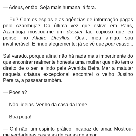
— Adeus, então. Seja mais humana lá fora.
— Eu? Com os espias e as agências de informação pagas
pelo Azambuja? Da última vez que estive em Paris,
Azambuja mostrou-me um
dossier
tão copioso que eu
pensei no
Affaire Dreyffus
. Qual, meu amigo, sou
invulnerável. E rindo alegremente: já se vê que
pour cause
...
Saí varado, porque afinal não há nada mais impertinente do
que encontrar realmente honesta uma mulher que não tem o
direito de o ser, e indo pela Avenida Beira Mar a matutar
naquela criatura excepcional encontrei o velho Justino
Pereira, a passear também.
— Poesia?
— Não, ideias. Venho da casa da Irene.
— Boa pega!
— Oh! não, um espírito prático, incapaz de amar. Mostrou-
me verdadeiras cascatas de cartas de amor.