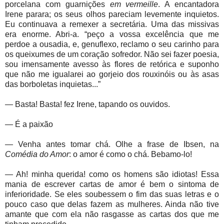
porcelana com guarnições
em vermeille
. A encantadora
Irene parara; os seus olhos pareciam levemente inquietos.
Eu continuava a remexer a secretária. Uma das missivas
era enorme. Abri-a. “peço a vossa excelência que me
perdoe a ousadia, e, genuflexo, reclamo o seu carinho para
os queixumes de um coração sofredor. Não sei fazer poesia,
sou imensamente avesso às flores de retórica e suponho
que não me igualarei ao gorjeio dos rouxinóis ou às asas
das borboletas inquietas...”
— Basta! Basta! fez Irene, tapando os ouvidos.
— É a paixão
— Venha antes tomar chá. Olhe a frase de Ibsen, na
Comédia do Amor
: o amor é como o chá. Bebamo-lo!
— Ah! minha querida! como os homens são idiotas! Essa
mania de escrever cartas de amor é bem o sintoma de
inferioridade. Se eles soubessem o fim das suas letras e o
pouco caso que delas fazem as mulheres. Ainda não tive
amante que com ela não rasgasse as cartas dos que me