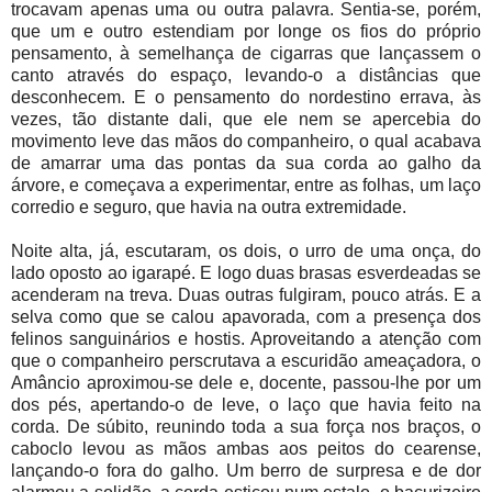
trocavam apenas uma ou outra palavra. Sentia-se, porém,
que um e outro estendiam por longe os fios do próprio
pensamento, à semelhança de cigarras que lançassem o
canto através do espaço, levando-o a distâncias que
desconhecem. E o pensamento do nordestino errava, às
vezes, tão distante dali, que ele nem se apercebia do
movimento leve das mãos do companheiro, o qual acabava
de amarrar uma das pontas da sua corda ao galho da
árvore, e começava a experimentar, entre as folhas, um laço
corredio e seguro, que havia na outra extremidade.
Noite alta, já, escutaram, os dois, o urro de uma onça, do
lado oposto ao igarapé. E logo duas brasas esverdeadas se
acenderam na treva. Duas outras fulgiram, pouco atrás. E a
selva como que se calou apavorada, com a presença dos
felinos sanguinários e hostis. Aproveitando a atenção com
que o companheiro perscrutava a escuridão ameaçadora, o
Amâncio aproximou-se dele e, docente, passou-lhe por um
dos pés, apertando-o de leve, o laço que havia feito na
corda. De súbito, reunindo toda a sua força nos braços, o
caboclo levou as mãos ambas aos peitos do cearense,
lançando-o fora do galho. Um berro de surpresa e de dor