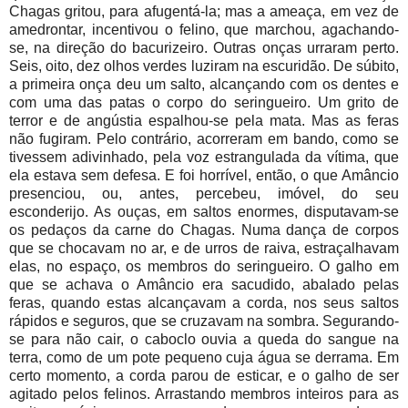
Chagas gritou, para afugentá-la; mas a ameaça, em vez de
amedrontar, incentivou o felino, que marchou, agachando-
se, na direção do bacurizeiro. Outras onças urraram perto.
Seis, oito, dez olhos verdes luziram na escuridão. De súbito,
a primeira onça deu um salto, alcançando com os dentes e
com uma das patas o corpo do seringueiro. Um grito de
terror e de angústia espalhou-se pela mata. Mas as feras
não fugiram. Pelo contrário, acorreram em bando, como se
tivessem adivinhado, pela voz estrangulada da vítima, que
ela estava sem defesa. E foi horrível, então, o que Amâncio
presenciou, ou, antes, percebeu, imóvel, do seu
esconderijo. As ouças, em saltos enormes, disputavam-se
os pedaços da carne do Chagas. Numa dança de corpos
que se chocavam no ar, e de urros de raiva, estraçalhavam
elas, no espaço, os membros do seringueiro. O galho em
que se achava o Amâncio era sacudido, abalado pelas
feras, quando estas alcançavam a corda, nos seus saltos
rápidos e seguros, que se cruzavam na sombra. Segurando-
se para não cair, o caboclo ouvia a queda do sangue na
terra, como de um pote pequeno cuja água se derrama. Em
certo momento, a corda parou de esticar, e o galho de ser
agitado pelos felinos. Arrastando membros inteiros para as