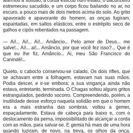
alarmou a solidão, a corda esticou num estalo, o bacurizeiro
estremeceu sacudido, e um corpo ficou bailando no ar, no
escuro, a pouco mais de dois metros acima do solo. Ao grito
apavorado e apavorante do homem, as onças fugiram,
espantadas, em saltos elásticos, entre o estrépito seco de
galhos e cipós rebentados na passagem.
— Ai!... Ai!... Ai!... Amâncio... Pelo amor de Deus... me
salve!... Ai!... ai!... Amâncio, por que você fez isso?... Que é
que eu lhe fiz, Amâncio... Ai, meu São Francisco do
Canindé!...
Quieto, o caboclo conservou-se calado. Os dois rifles, que
se achavam entre a folhagem, estavam nas suas mãos.
Podia descer, e ir-se embora; a sua vingança ainda não
estava, entretanto, terminada. O Chagas soltou alguns gritos
estrangulados, pedindo socorro. Compreendendo, porém, a
inutilidade desse esforço naquela solidão em que o homem
era a mais estranha das sombras, voltou a gemer,
espaçadamente. Estava de cabeça para baixo e, com o
deslocamento da perna, impossibilitado de alcançar a corda
com as mãos, para salvar-se. E gemia há mais de uma hora
quando luziram, de novo, na treva, os olhos da onça.