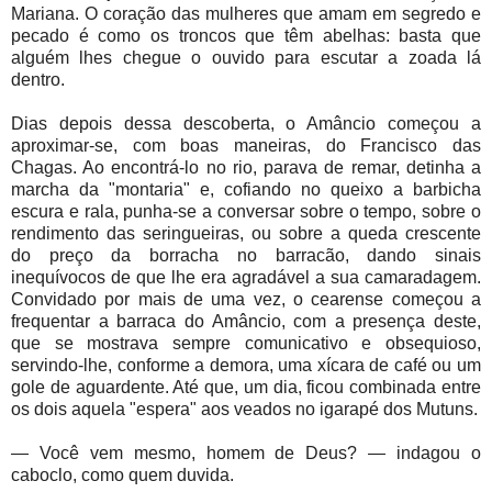
Mariana. O coração das mulheres que amam em segredo e
pecado é como os troncos que têm abelhas: basta que
alguém lhes chegue o ouvido para escutar a zoada lá
dentro.
Dias depois dessa descoberta, o Amâncio começou a
aproximar-se, com boas maneiras, do Francisco das
Chagas. Ao encontrá-lo no rio, parava de remar, detinha a
marcha da "montaria" e, cofiando no queixo a barbicha
escura e rala, punha-se a conversar sobre o tempo, sobre o
rendimento das seringueiras, ou sobre a queda crescente
do preço da borracha no barracão, dando sinais
inequívocos de que lhe era agradável a sua camaradagem.
Convidado por mais de uma vez, o cearense começou a
frequentar a barraca do Amâncio, com a presença deste,
que se mostrava sempre comunicativo e obsequioso,
servindo-lhe, conforme a demora, uma xícara de café ou um
gole de aguardente. Até que, um dia, ficou combinada entre
os dois aquela "espera" aos veados no igarapé dos Mutuns.
— Você vem mesmo, homem de Deus? — indagou o
caboclo, como quem duvida.