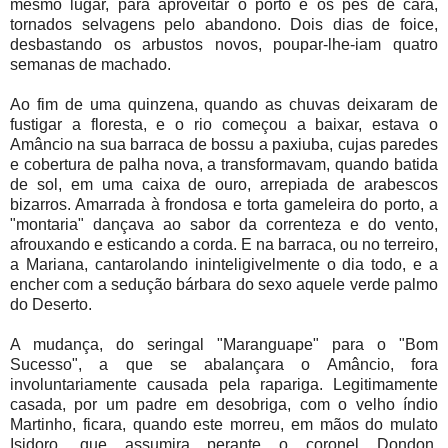
mesmo lugar, para aproveitar o porto e os pés de cará,
tornados selvagens pelo abandono. Dois dias de foice,
desbastando os arbustos novos, poupar-lhe-iam quatro
semanas de machado.
Ao fim de uma quinzena, quando as chuvas deixaram de
fustigar a floresta, e o rio começou a baixar, estava o
Amâncio na sua barraca de bossu a paxiuba, cujas paredes
e cobertura de palha nova, a transformavam, quando batida
de sol, em uma caixa de ouro, arrepiada de arabescos
bizarros. Amarrada à frondosa e torta gameleira do porto, a
"montaria" dançava ao sabor da correnteza e do vento,
afrouxando e esticando a corda. E na barraca, ou no terreiro,
a Mariana, cantarolando ininteligivelmente o dia todo, e a
encher com a sedução bárbara do sexo aquele verde palmo
do Deserto.
A mudança, do seringal "Maranguape" para o "Bom
Sucesso", a que se abalançara o Amâncio, fora
involuntariamente causada pela rapariga. Legitimamente
casada, por um padre em desobriga, com o velho índio
Martinho, ficara, quando este morreu, em mãos do mulato
Isidoro, que assumira perante o coronel Dondon,