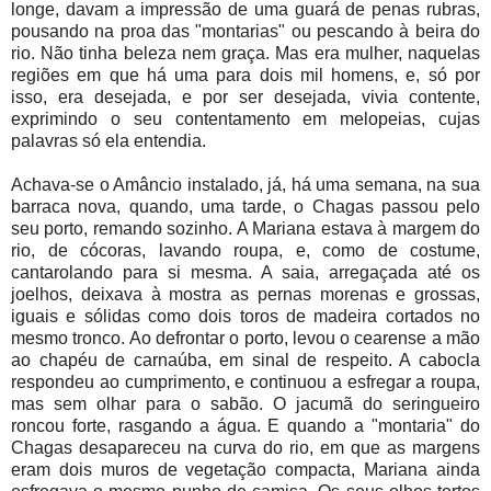
longe, davam a impressão de uma guará de penas rubras,
pousando na proa das "montarias" ou pescando à beira do
rio. Não tinha beleza nem graça. Mas era mulher, naquelas
regiões em que há uma para dois mil homens, e, só por
isso, era desejada, e por ser desejada, vivia contente,
exprimindo o seu contentamento em melopeias, cujas
palavras só ela entendia.
Achava-se o Amâncio instalado, já, há uma semana, na sua
barraca nova, quando, uma tarde, o Chagas passou pelo
seu porto, remando sozinho. A Mariana estava à margem do
rio, de cócoras, lavando roupa, e, como de costume,
cantarolando para si mesma. A saia, arregaçada até os
joelhos, deixava à mostra as pernas morenas e grossas,
iguais e sólidas como dois toros de madeira cortados no
mesmo tronco. Ao defrontar o porto, levou o cearense a mão
ao chapéu de carnaúba, em sinal de respeito. A cabocla
respondeu ao cumprimento, e continuou a esfregar a roupa,
mas sem olhar para o sabão. O jacumã do seringueiro
roncou forte, rasgando a água. E quando a "montaria" do
Chagas desapareceu na curva do rio, em que as margens
eram dois muros de vegetação compacta, Mariana ainda