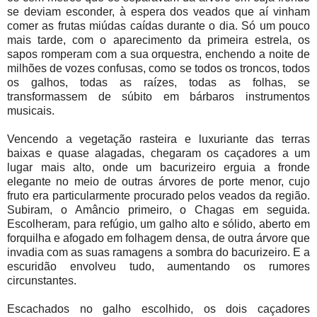
se deviam esconder, à espera dos veados que aí vinham
comer as frutas miúdas caídas durante o dia. Só um pouco
mais tarde, com o aparecimento da primeira estrela, os
sapos romperam com a sua orquestra, enchendo a noite de
milhões de vozes confusas, como se todos os troncos, todos
os galhos, todas as raízes, todas as folhas, se
transformassem de súbito em bárbaros instrumentos
musicais.
Vencendo a vegetação rasteira e luxuriante das terras
baixas e quase alagadas, chegaram os caçadores a um
lugar mais alto, onde um bacurizeiro erguia a fronde
elegante no meio de outras árvores de porte menor, cujo
fruto era particularmente procurado pelos veados da região.
Subiram, o Amâncio primeiro, o Chagas em seguida.
Escolheram, para refúgio, um galho alto e sólido, aberto em
forquilha e afogado em folhagem densa, de outra árvore que
invadia com as suas ramagens a sombra do bacurizeiro. E a
escuridão envolveu tudo, aumentando os rumores
circunstantes.
Escachados no galho escolhido, os dois caçadores