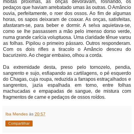
moitas próximas, as onças devoravam, rosnando, os
pedaços que haviam arrebatado umas às outras. O Amâncio
ouvia, perfeitamente, o roer dos ossos. Ao fim de algumas
horas, os sapos deixaram de coaxar. As onças, satisfeitas,
afastaram-se, para beber e dormir. A selva aquietava-se,
como se lhe passassem a mão pelo imenso dorso verde,
numa grande carícia voluptuosa. Uma claridade tênue varou
as folhas. Pipilou o primeiro pássaro. Outros responderam.
Com os dois rifles a tiracolo o Amâncio desceu do
bacurizeiro. Ao chegar embaixo, olhou a corda.
Da extremidade desta, preso pelo tornozelo, pendia,
sangrento e sujo, esfiapando as cartilagens, o pé esquerdo
do Chagas, cuja roupa, reduzida a farrapos estraçalhados e
sangrentos, jazia espalhada em torno, entre folhas
machucadas e empapadas de sangue, de mistura com
fragmentos de carne e pedaços de ossos roídos.
Iba Mendes
às
20:57
Compartilhar