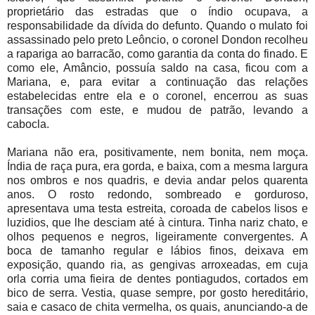
proprietário das estradas que o índio ocupava, a
responsabilidade da dívida do defunto. Quando o mulato foi
assassinado pelo preto Leôncio, o coronel Dondon recolheu
a rapariga ao barracão, como garantia da conta do finado. E
como ele, Amâncio, possuía saldo na casa, ficou com a
Mariana, e, para evitar a continuação das relações
estabelecidas entre ela e o coronel, encerrou as suas
transações com este, e mudou de patrão, levando a
cabocla.
Mariana não era, positivamente, nem bonita, nem moça.
Índia de raça pura, era gorda, e baixa, com a mesma largura
nos ombros e nos quadris, e devia andar pelos quarenta
anos. O rosto redondo, sombreado e gorduroso,
apresentava uma testa estreita, coroada de cabelos lisos e
luzidios, que lhe desciam até à cintura. Tinha nariz chato, e
olhos pequenos e negros, ligeiramente convergentes. A
boca de tamanho regular e lábios finos, deixava em
exposição, quando ria, as gengivas arroxeadas, em cuja
orla corria uma fieira de dentes pontiagudos, cortados em
bico de serra. Vestia, quase sempre, por gosto hereditário,
saia e casaco de chita vermelha, os quais, anunciando-a de