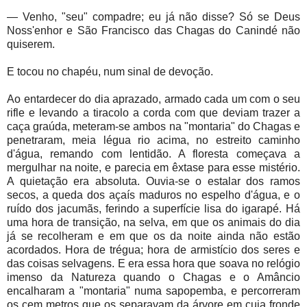
— Venho, "seu" compadre; eu já não disse? Só se Deus
Noss'enhor e São Francisco das Chagas do Canindé não
quiserem.
E tocou no chapéu, num sinal de devoção.
Ao entardecer do dia aprazado, armado cada um com o seu
rifle e levando a tiracolo a corda com que deviam trazer a
caça graúda, meteram-se ambos na "montaria" do Chagas e
penetraram, meia légua rio acima, no estreito caminho
d'água, remando com lentidão. A floresta começava a
mergulhar na noite, e parecia em êxtase para esse mistério.
A quietação era absoluta. Ouvia-se o estalar dos ramos
secos, a queda dos açaís maduros no espelho d'água, e o
ruído dos jacumãs, ferindo a superfície lisa do igarapé. Há
uma hora de transição, na selva, em que os animais do dia
já se recolheram e em que os da noite ainda não estão
acordados. Hora de trégua; hora de armistício dos seres e
das coisas selvagens. E era essa hora que soava no relógio
imenso da Natureza quando o Chagas e o Amâncio
encalharam a "montaria" numa sapopemba, e percorreram
os cem metros que os separavam da árvore em cuja fronde