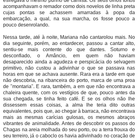
esfregava o mesmo punho de camisa. Os seus olhos tortos
acompanhavam o remador como dois novelos de linha preta
cujas pontas se achassem amarradas à popa da
embarcação, a qual, na sua marcha, os fosse pouco a
pouco desenrolando.
Nessa tarde, até à noite, Mariana não cantarolou mais. No
dia seguinte, porém, ao entardecer, passou a cantar alto,
sentiu-se mais contente do que dantes. Soturno e
desconfiado, o Amâncio, em quem não haviam
desaparecido ainda a agudeza e perspicácia do selvagem
primitivo, não custou a adivinhar o que se passava nas
horas em que se achava ausente. Rara era a tarde em que
não descobria, na ribanceira do porto, marca de uma proa
de "montaria". E rara, também, a em que não encontrava a
chaleira quente, com os vestígios de que, pouco antes da
sua chegada, se tinha feito café. E se os olhos não lhe
dissessem essas coisas, a alma lhe teria dito outras
equivalentes, pois que, ao chegar à barraca, não encontrava
mais as mesmas carícias gulosas, os mesmos abraços
vibrantes de animalidade. Antes de descobrir os passos do
Chagas na areia molhada do seu porto, ou a terra frouxa do
seu terreiro, já o caboclo os havia adivinhado no coração de