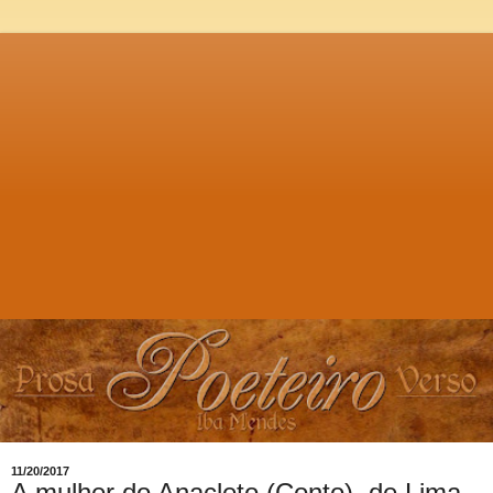
11/20/2017
A mulher do Anacleto (Conto), de Lima