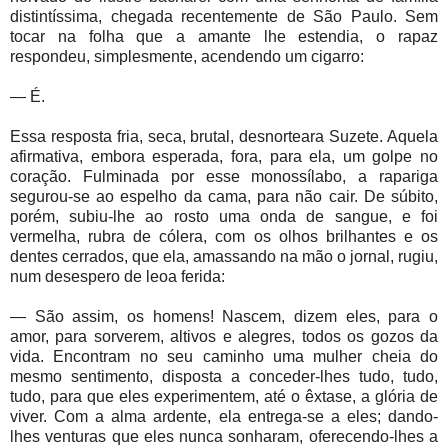
distintíssima, chegada recentemente de São Paulo. Sem
tocar na folha que a amante lhe estendia, o rapaz
respondeu, simplesmente, acendendo um cigarro:
— É.
Essa resposta fria, seca, brutal, desnorteara Suzete. Aquela
afirmativa, embora esperada, fora, para ela, um golpe no
coração. Fulminada por esse monossílabo, a rapariga
segurou-se ao espelho da cama, para não cair. De súbito,
porém, subiu-lhe ao rosto uma onda de sangue, e foi
vermelha, rubra de cólera, com os olhos brilhantes e os
dentes cerrados, que ela, amassando na mão o jornal, rugiu,
num desespero de leoa ferida:
— São assim, os homens! Nascem, dizem eles, para o
amor, para sorverem, altivos e alegres, todos os gozos da
vida. Encontram no seu caminho uma mulher cheia do
mesmo sentimento, disposta a conceder-lhes tudo, tudo,
tudo, para que eles experimentem, até o êxtase, a glória de
viver. Com a alma ardente, ela entrega-se a eles; dando-
lhes venturas que eles nunca sonharam, oferecendo-lhes a