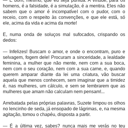
— É bom, mesmo, que eu seja punida. A virtude, para os
homens, é a falsidade, é a simulação, é a mentira. Eles não
sabem que o amor é incompatível com o pudor, com o
receio, com o respeito às convenções, e que ele está, só
ele, acima da vida e acima da morte!
E, numa onda de soluços mal sufocados, crispando os
dedos:
— Infelizes! Buscam o amor, e onde o encontram, puro e
selvagem, fogem dele! Procuram a sinceridade, a lealdade
feminina, a mulher que não mente, nem com a sua boca,
nem com o seu coração, nem com a sua carne, e, quando
querem amparar diante da lei uma criatura, vão buscar
aquela que menos conhecem, sem imaginar que a timidez
é, nas mulheres, um cálculo, e sem se lembrarem que as
mulheres que amam não calculam nem pensam!...
Arrebatada pelas próprias palavras, Suzete limpou os olhos
no lencinho de seda, já ensopado de lágrimas, e, na mesma
agitação, tomou o chapéu, disposta a partir.
— É a última vez, sabes? nunca mais me verás no teu