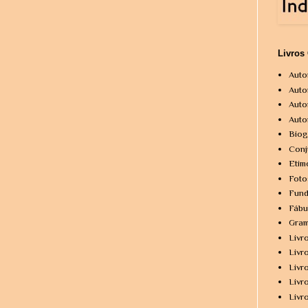
Livros
Auto
Auto
Auto
Auto
Biog
Conj
Etim
Foto
Fund
Fábu
Gram
Livr
Livr
Livr
Livr
Livr