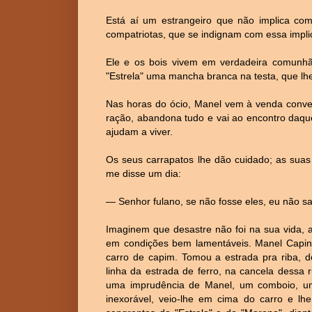
Está aí um estrangeiro que não implica co
compatriotas, que se indignam com essa impli
Ele e os bois vivem em verdadeira comunhão
"Estrela" uma mancha branca na testa, que lh
Nas horas do ócio, Manel vem à venda conver
ração, abandona tudo e vai ao encontro daqu
ajudam a viver.
Os seus carrapatos lhe dão cuidado; as sua
me disse um dia:
— Senhor fulano, se não fosse eles, eu não sa
Imaginem que desastre não foi na sua vida, a 
em condições bem lamentáveis. Manel Capin
carro de capim. Tomou a estrada pra riba, d
linha da estrada de ferro, na cancela dessa
uma imprudência de Manel, um comboio, um e
inexorável, veio-lhe em cima do carro e lhe