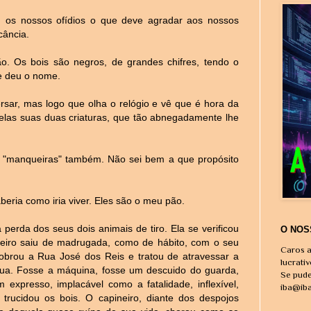
m os nossos ofídios o que deve agradar aos nossos
cância.
. Os bois são negros, de grandes chifres, tendo o
e deu o nome.
sar, mas logo que olha o relógio e vê que é hora da
elas suas duas criaturas, que tão abnegadamente lhe
s "manqueiras" também. Não sei bem a que propósito
beria como iria viver. Eles são o meu pão.
perda dos seus dois animais de tiro. Ela se verificou
O NOS
eiro saiu de madrugada, como de hábito, com o seu
Caros a
obrou a Rua José dos Reis e tratou de atravessar a
lucrati
 rua. Fosse a máquina, fosse um descuido do guarda,
Se pude
xpresso, implacável como a fatalidade, inflexível,
iba@ib
 trucidou os bois. O capineiro, diante dos despojos