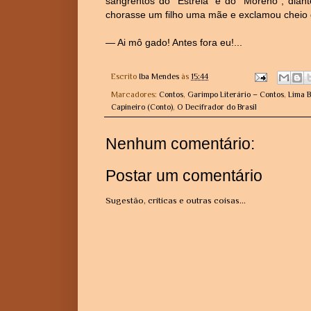
sangrentos do "Estrela" e do "Moreno", dian
chorasse um filho uma mãe e exclamou cheio 
— Ai mô gado! Antes fora eu!...
Escrito
Iba Mendes
às
15:44
Marcadores:
Contos
,
Garimpo Literário – Contos
,
Lima B
Capineiro (Conto)
,
O Decifrador do Brasil
Nenhum comentário:
Postar um comentário
Sugestão, críticas e outras coisas...