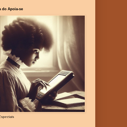
a do Apoia-se
Especiais