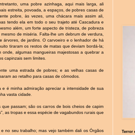
ntretanto, uma pobre azinhaga, aqui mais larga, ali
ais estreita, povoada, a espaços, de pobres casas de
ente pobre, às vezes, uma chácara mais assim ali,
as tendo ela em todo o seu trajeto até Cascadura e
esmo além, um forte aspecto de tristeza, de pobreza
 mesmo de miséria. Falta-lhe um debrum de verdura,
e árvores, de jardins. O carvoeiro e o lenhador de há
uito tiraram os restos de matas que deviam bordá-la;
em onde, algumas mangueiras majestosas a quebrar a
s capinzais sem limites.
mente uma estrada de pobres; e as velhas casas de
aparam ao retalho para casas de cômodos.
a e é minha admiração apreciar a intensidade de sua
nha vasta cidade.
 que passam; são os carros de bois cheios de capim
s", as tropas e essa espécie de vagabundos rurais que
 e no seu trabalho; mas vejo também dali os Órgãos
Terror 