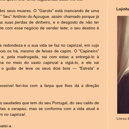
Lojinh
 dos seus muares. O "Garoto" está mancando de uma
O " Seu" Antônio do Açougue, assim chamado porque já
s suas perdas de dinheiro, e o desgosto de não ter
 com esse negócio de vender leite; o seu destino é
a redondeza e a sua vida se faz no capinzal, em cujo
, pois os há, mesmo de feixes de capim. O "Capineiro"
 e, pela madrugada, sai com estas a entregá-lo à
a no meio do vasto capinzal a vigiá-lo, e ele vai
o guião de leve os seus dois bois — "Estrela" e
ssível feri-los com a farpa que lhes dá a direção
s saudades que tem do seu Portugal, do seu caldo de
utas a varapau; mas se conforma com a vida atual e
 no capinzal.
Livros 
atei-a.