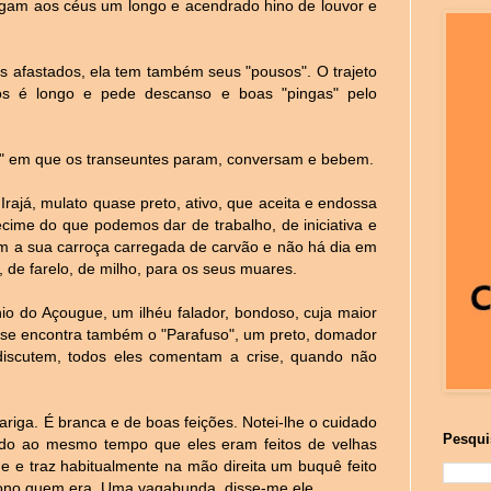
ergam aos céus um longo e acendrado hino de louvor e
afastados, ela tem também seus "pousos". O trajeto
iros é longo e pede descanso e boas "pingas" pelo
s" em que os transeuntes param, conversam e bebem.
Irajá, mulato quase preto, ativo, que aceita e endossa
cime do que podemos dar de trabalho, de iniciativa e
om a sua carroça carregada de carvão e não há dia em
, de farelo, de milho, para os seus muares.
 do Açougue, um ilhéu falador, bondoso, cuja maior
á se encontra também o "Parafuso", um preto, domador
 discutem, todos eles comentam a crise, quando não
riga. É branca e de boas feições. Notei-lhe o cuidado
Pesqui
ndo ao mesmo tempo que eles eram feitos de velhas
e e traz habitualmente na mão direita um buquê feito
o dono quem era. Uma vagabunda, disse-me ele.