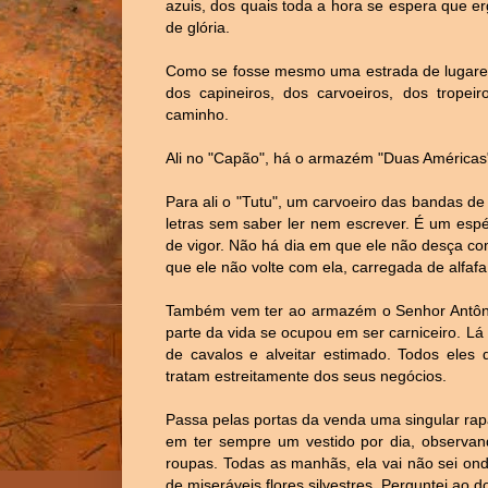
azuis, dos quais toda a hora se espera que 
de glória.
Como se fosse mesmo uma estrada de lugares 
dos capineiros, dos carvoeiros, dos trope
caminho.
Ali no "Capão", há o armazém "Duas América
Para ali o "Tutu", um carvoeiro das bandas de 
letras sem saber ler nem escrever. É um espé
de vigor. Não há dia em que ele não desça c
que ele não volte com ela, carregada de alfafa
Também vem ter ao armazém o Senhor Antônio
parte da vida se ocupou em ser carniceiro. L
de cavalos e alveitar estimado. Todos eles
tratam estreitamente dos seus negócios.
Passa pelas portas da venda uma singular rapa
em ter sempre um vestido por dia, observa
roupas. Todas as manhãs, ela vai não sei ond
de miseráveis flores silvestres. Perguntei a