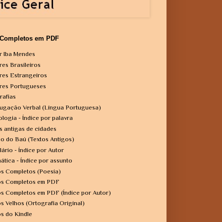
 Completos em PDF
r Iba Mendes
res Brasileiros
res Estrangeiros
res Portugueses
rafias
ugação Verbal (Língua Portuguesa)
ologia - Índice por palavra
s antigas de cidades
o do Baú (Textos Antigos)
lário - Índice por Autor
ática - Índice por assunto
os Completos (Poesia)
os Completos em PDF
os Completos em PDF (Índice por Autor)
os Velhos (Ortografia Original)
os do Kindle