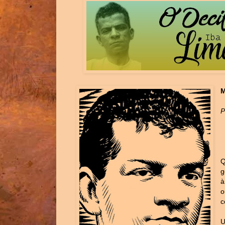
M
P
Q
g
à
o
c
U