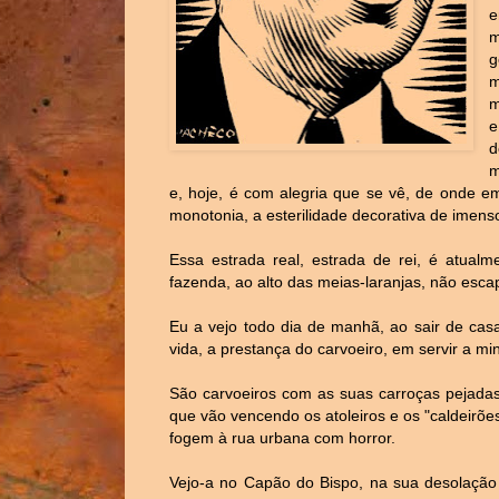
e
m
g
m
m
e
d
m
e, hoje, é com alegria que se vê, de onde 
monotonia, a esterilidade decorativa de imenso
Essa estrada real, estrada de rei, é atual
fazenda, ao alto das meias-laranjas, não esc
Eu a vejo todo dia de manhã, ao sair de cas
vida, a prestança do carvoeiro, em servir a mi
São carvoeiros com as suas carroças pejadas
que vão vencendo os atoleiros e os "caldeirõe
fogem à rua urbana com horror.
Vejo-a no Capão do Bispo, na sua desolação