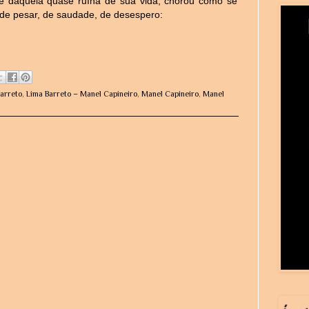
te daquela quase ruína de sua vida, chorou como se
de pesar, de saudade, de desespero:
arreto
,
Lima Barreto – Manel Capineiro
,
Manel Capineiro
,
Manel