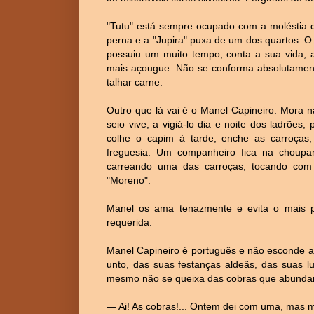
"Tutu" está sempre ocupado com a moléstia
perna e a "Jupira" puxa de um dos quartos. 
possuiu um muito tempo, conta a sua vida, a
mais açougue. Não se conforma absolutamente
talhar carne.
Outro que lá vai é o Manel Capineiro. Mora n
seio vive, a vigiá-lo dia e noite dos ladrões
colhe o capim à tarde, enche as carroças;
freguesia. Um companheiro fica na choupan
carreando uma das carroças, tocando com 
"Moreno".
Manel os ama tenazmente e evita o mais po
requerida.
Manel Capineiro é português e não esconde a
unto, das suas festanças aldeãs, das suas l
mesmo não se queixa das cobras que abundam
— Ai! As cobras!... Ontem dei com uma, mas m