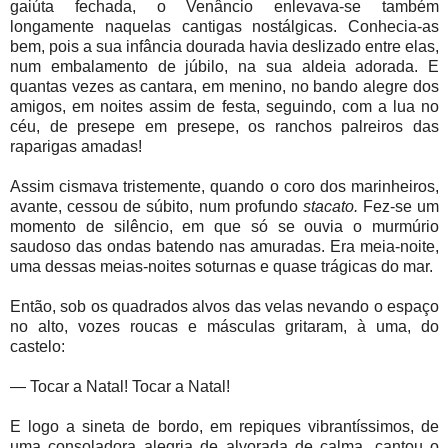
gaiúta fechada, o Venâncio enlevava-se também
longamente naquelas cantigas nostálgicas. Conhecia-as
bem, pois a sua infância dourada havia deslizado entre elas,
num embalamento de júbilo, na sua aldeia adorada. E
quantas vezes as cantara, em menino, no bando alegre dos
amigos, em noites assim de festa, seguindo, com a lua no
céu, de presepe em presepe, os ranchos palreiros das
raparigas amadas!
Assim cismava tristemente, quando o coro dos marinheiros,
avante, cessou de súbito, num profundo
stacato.
Fez-se um
momento de silêncio, em que só se ouvia o murmúrio
saudoso das ondas batendo nas amuradas. Era meia-noite,
uma dessas meias-noites soturnas e quase trágicas do mar.
Então, sob os quadrados alvos das velas nevando o espaço
no alto, vozes roucas e másculas gritaram, à uma, do
castelo:
— Tocar a Natal! Tocar a Natal!
E logo a sineta de bordo, em repiques vibrantíssimos, de
uma consoladora alegria de alvorada de calma, cantou o