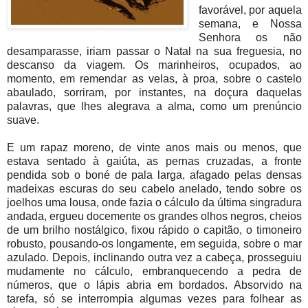
favorável, por aquela
semana, e Nossa
Senhora os não
desamparasse, iriam passar o Natal na sua freguesia, no
descanso da viagem. Os marinheiros, ocupados, ao
momento, em remendar as velas, à proa, sobre o castelo
abaulado, sorriram, por instantes, na doçura daquelas
palavras, que lhes alegrava a alma, como um prenúncio
suave.
E um rapaz moreno, de vinte anos mais ou menos, que
estava sentado à gaiúta, as pernas cruzadas, a fronte
pendida sob o boné de pala larga, afagado pelas densas
madeixas escuras do seu cabelo anelado, tendo sobre os
joelhos uma lousa, onde fazia o cálculo da última singradura
andada, ergueu docemente os grandes olhos negros, cheios
de um brilho nostálgico, fixou rápido o capitão, o timoneiro
robusto, pousando-os longamente, em seguida, sobre o mar
azulado. Depois, inclinando outra vez a cabeça, prosseguiu
mudamente no cálculo, embranquecendo a pedra de
números, que o lápis abria em bordados. Absorvido na
tarefa, só se interrompia algumas vezes para folhear as