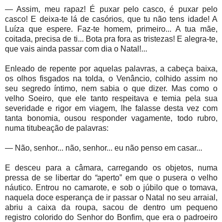
— Assim, meu rapaz! É puxar pelo casco, é puxar pelo
casco! E deixa-te lá de casórios, que tu não tens idade! A
Luíza que espere. Faz-te homem, primeiro... A tua mãe,
coitada, precisa de ti... Bota pra fora as tristezas! E alegra-te,
que vais ainda passar com dia o Natal!...
Enleado de repente por aquelas palavras, a cabeça baixa,
os olhos fisgados na tolda, o Venâncio, colhido assim no
seu segredo íntimo, nem sabia o que dizer. Mas como o
velho Soeiro, que ele tanto respeitava e temia pela sua
severidade e rigor em viagem, lhe falasse desta vez com
tanta bonomia, ousou responder vagamente, todo rubro,
numa titubeação de palavras:
— Não, senhor... não, senhor... eu não penso em casar...
E desceu para a câmara, carregando os objetos, numa
pressa de se libertar do
“
aperto” em que o pusera o velho
náutico. Entrou no camarote, e sob o júbilo que o tomava,
naquela doce esperança de ir passar o Natal no seu arraial,
abriu a caixa da roupa, sacou de dentro um pequeno
registro colorido do Senhor do Bonfim, que era o padroeiro