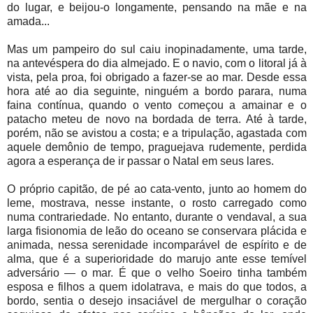
do lugar, e beijou-o longamente, pensando na mãe e na
amada...
Mas um pampeiro do sul caiu inopinadamente, uma tarde,
na antevéspera do dia almejado. E o navio, com o litoral já à
vista, pela proa, foi obrigado a fazer-se ao mar. Desde essa
hora até ao dia seguinte, ninguém a bordo parara, numa
faina contínua, quando
o vento c
o
meçou a amainar e o
patacho meteu de novo na bordada de terra. Até à tarde,
porém, não se avistou a costa; e a tripulação, agastada com
aquele demônio de tempo, praguejava rudemente, perdida
agora a esperança de ir passar o Natal em seus lares.
O próprio capitão, de pé ao cata-vento, junto ao homem do
leme, mostrava, nesse instante, o rosto carregado como
numa contrariedade. No entanto, durante o vendaval, a sua
larga fisionomia de leão do oceano se conservara plácida e
animada, nessa serenidade incomparável de espírito e de
alma, que é a superioridade do marujo ante esse temível
adversário — o mar. É que o velho Soeiro tinha também
esposa e filhos a quem idolatrava, e mais do que todos, a
bordo, sentia o desejo insaciável de mergulhar o coração