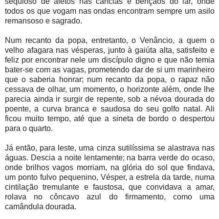
sequioso de afetos nas carícias e bênçãos do lar, onde
todos os que vogam nas ondas encontram sempre um asilo
remansoso e sagrado.
Num recanto da popa, entretanto, o Venâncio, a quem o
velho afagara nas vésperas, junto à gaiúta alta, satisfeito e
feliz por encontrar nele um discípulo digno e que não temia
bater-se com as vagas, prometendo dar de si um marinheiro
que o saberia honrar; num recanto da popa, o rapaz não
cessava de olhar, um momento, o horizonte além, onde lhe
parecia ainda ir surgir de repente, sob a névoa dourada do
poente, a curva branca e saudosa do seu golfo natal. Ali
ficou muito tempo, até que a sineta de bordo o despertou
para o quarto.
Já então, para leste, uma cinza sutilíssima se alastrava nas
águas. Descia a noite lentamente; na barra verde do ocaso,
onde brilhos vagos morriam, na glória do sol que findava,
um ponto fulvo pequenino, Vésper, a estrela da tarde, numa
cintilação tremulante e faustosa, que convidava a amar,
rolava no côncavo azul do firmamento, como uma
camândula dourada.