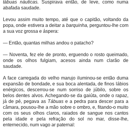
tábuas náuticas.
Suspirava então, de leve, como numa
abafada saudade.
Levou assim muito tempo, até que o capitão, voltando da
popa, onde estivera a deitar a
barquinha,
perguntou-lhe com
a sua voz grossa e áspera:
— Então, quantas milhas andou o patacho?
— Noventa, fez ele de pronto, erguendo o rosto queimado,
onde os olhos fulgiam, acesos ainda num clarão de
saudade.
A face carregada do velho marujo iluminou-se então duma
expansão de bondade, e sua boca alentada, de finos lábios
enérgicos, descerrou-se num sorriso de júbilo, sobre os
belos dentes alvos. Achegando-se da gaiúta, onde o rapaz,
já de pé, pegava as
Tábuas
e a pedra para descer para a
câmara, pousou-lhe a mão sobre o ombro, e, fitando-o muito
com os seus olhos claros, raiados de sangue nos cantos
pela idade e pela refração do sol no mar, disse-lhe,
enternecido, num vago ar paternal: