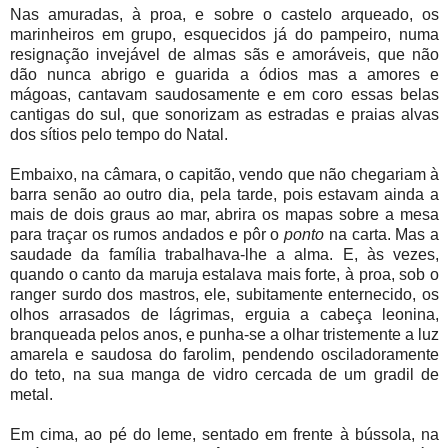
Nas amuradas, à proa, e sobre o castelo arqueado, os
marinheiros em grupo, esquecidos já do pampeiro, numa
resignação invejável de almas sãs e amoráveis, que não
dão nunca abrigo e guarida a ódios mas a amores e
mágoas, cantavam saudosamente e em coro essas belas
cantigas do sul, que sonorizam as estradas e praias alvas
dos sítios pelo tempo do Natal.
Embaixo, na câmara, o capitão, vendo que não chegariam à
barra senão ao outro dia, pela tarde, pois estavam ainda a
mais de dois graus ao mar, abrira os mapas sobre a mesa
para traçar os rumos andados e pôr o
ponto
na carta. Mas a
saudade da família trabalhava-lhe a alma. E, às vezes,
quando o canto da maruja estalava mais forte, à proa, sob o
ranger surdo dos mastros, ele, subitamente enternecido, os
olhos arrasados de lágrimas, erguia a cabeça leonina,
branqueada pelos anos, e punha-se a olhar tristemente a luz
amarela e saudosa do farolim, pendendo osciladoramente
do teto, na sua manga de vidro cercada de um gradil de
metal.
Em cima, ao pé do leme, sentado em frente à bússola, na