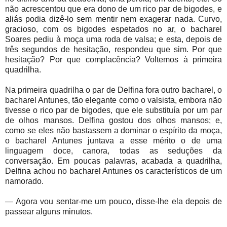
não acrescentou que era dono de um rico par de bigodes, e
aliás podia dizê-lo sem mentir nem exagerar nada. Curvo,
gracioso, com os bigodes espetados no ar, o bacharel
Soares pediu à moça uma roda de valsa; e esta, depois de
três segundos de hesitação, respondeu que sim. Por que
hesitação? Por que complacência? Voltemos à primeira
quadrilha.
Na primeira quadrilha o par de Delfina fora outro bacharel, o
bacharel Antunes, tão elegante como o valsista, embora não
tivesse o rico par de bigodes, que ele substituía por um par
de olhos mansos. Delfina gostou dos olhos mansos; e,
como se eles não bastassem a dominar o espírito da moça,
o bacharel Antunes juntava a esse mérito o de uma
linguagem doce, canora, todas as seduções da
conversação. Em poucas palavras, acabada a quadrilha,
Delfina achou no bacharel Antunes os característicos de um
namorado.
— Agora vou sentar-me um pouco, disse-lhe ela depois de
passear alguns minutos.