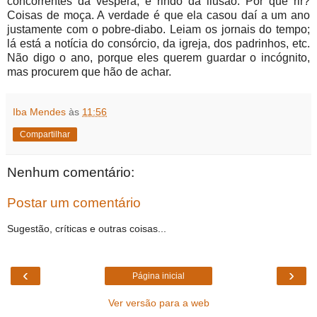
concorrentes da véspera, e rindo da ilusão. Por que rir?
Coisas de moça. A verdade é que ela casou daí a um ano
justamente com o pobre-diabo. Leiam os jornais do tempo;
lá está a notícia do consórcio, da igreja, dos padrinhos, etc.
Não digo o ano, porque eles querem guardar o incógnito,
mas procurem que hão de achar.
Iba Mendes
às
11:56
Compartilhar
Nenhum comentário:
Postar um comentário
Sugestão, críticas e outras coisas...
‹
›
Página inicial
Ver versão para a web