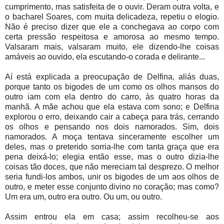
cumprimento, mas satisfeita de o ouvir. Deram outra volta, e
o bacharel Soares, com muita delicadeza, repetiu o elogio.
Não é preciso dizer que ele a conchegava ao corpo com
certa pressão respeitosa e amorosa ao mesmo tempo.
Valsaram mais, valsaram muito, ele dizendo-lhe coisas
amáveis ao ouvido, ela escutando-o corada e delirante...
Aí está explicada a preocupação de Delfina, aliás duas,
porque tanto os bigodes de um como os olhos mansos do
outro iam com ela dentro do carro, às quatro horas da
manhã. A mãe achou que ela estava com sono; e Delfina
explorou o erro, deixando cair a cabeça para trás, cerrando
os olhos e pensando nos dois namorados. Sim, dois
namorados. A moça tentava sinceramente escolher um
deles, mas o preterido sorria-lhe com tanta graça que era
pena deixá-lo; elegia então esse, mas o outro dizia-lhe
coisas tão doces, que não mereciam tal desprezo. O melhor
seria fundi-los ambos, unir os bigodes de um aos olhos de
outro, e meter esse conjunto divino no coração; mas como?
Um era um, outro era outro. Ou um, ou outro.
Assim entrou ela em casa; assim recolheu-se aos