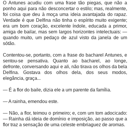
O Antunes acudiu com uma frase tão piegas, que não a
ponho aqui para não desconcertar o estilo; mas, realmente,
foi coisa que deu à moça uma ideia avantajada do rapaz.
Verdade é que Delfina não tinha o espírito muito exigente;
era um bom coração, excelente índole, educada a primor,
amiga de bailar, mas sem largos horizontes intelectuais: —
quando muito, um pedaço de azul visto da janela de um
sótão.
Contentou-se, portanto, com a frase do bacharel Antunes, e
sentou-se pensativa. Quanto ao bacharel, ao longe,
defronte, conversando aqui e ali, não tirava os olhos da bela
Delfina. Gostava dos olhos dela, dos seus modos,
elegância, graça...
— É a flor do baile, dizia ele a um parente da família.
— A rainha, emendou este.
— Não, a flor, teimou o primeiro; e, com um tom adocicado:
— Rainha dá ideia de domínio e imposição, ao passo que a
flor traz a sensação de uma celeste embriaguez de aromas.