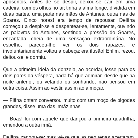
aposentos. Antes de se despir, deixou-se cair em uma
cadeira, com os olhos no ar; tinha a alma longe, dividida em
duas partes, uma parte nas mãos de Antunes, outra nas de
Soares. Cinco horas! era tempo de repousar. Delfina
começou a despir-se e despentear-se, lentamente, ouvindo
as palavras do Antunes, sentindo a pressão do Soares,
encantada, cheia de uma sensação extraordinária. No
espelho, pareceu-lhe ver os dois rapazes, e
involuntariamente voltou a cabeça; era ilusão! Enfim, rezou,
deitou-se, e dormiu.
Que a primeira ideia da donzela, ao acordar, fosse para os
dois pares da véspera, nada há que admirar, desde que na
noite anterior, ou velando ou sonhando, não pensou em
outra coisa. Assim ao vestir, assim ao almoçar.
— Fifina ontem conversou muito com um moço de bigodes
grandes, disse uma das irmãzinhas.
— Boas! foi com aquele que dançou a primeira quadrilha,
emendou a outra irmã.
Delfina zangou-se; mas vê-se que as pequenas acertaram.