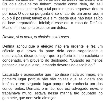
Os dois cavalheiros tinham tomado conta dela, do seu
espírito, do seu coração; a tal ponto que as pequenas deram
por isso. O que se pergunta é se o fato de um amor assim
duplo é possível; talvez que sim, desde que não haja saído
da fase preparatória, inicial; e esse era o caso de Delfina.
Mas enfim, cumpria escolher um deles.
Devine, si tu peux, et choisis, si tu l'oses
.
Delfina achou que a eleição não era urgente, e fez um
cálculo que prova da parte dela certa sagacidade e
observação; disse consigo que o próprio tempo excluiria o
condenado, em proveito do destinado. “Quando eu menos
pensar, disse ela, estou amando deveras ao escolhido.”
Escusado é acrescentar que não disse nada ao irmão, em
primeiro lugar porque não são coisas que se digam aos
irmãos, e em segundo lugar porque ele conhecia um dos
concorrentes. Demais, o irmão, que era advogado novo, e
trabalhava muito, estava nessa manhã tão ocupado no
gabinete, que nem veio almoçar.