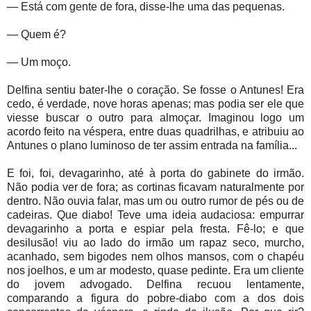
— Está com gente de fora, disse-lhe uma das pequenas.
— Quem é?
— Um moço.
Delfina sentiu bater-lhe o coração. Se fosse o Antunes! Era
cedo, é verdade, nove horas apenas; mas podia ser ele que
viesse buscar o outro para almoçar. Imaginou logo um
acordo feito na véspera, entre duas quadrilhas, e atribuiu ao
Antunes o plano luminoso de ter assim entrada na família...
E foi, foi, devagarinho, até à porta do gabinete do irmão.
Não podia ver de fora; as cortinas ficavam naturalmente por
dentro. Não ouvia falar, mas um ou outro rumor de pés ou de
cadeiras. Que diabo! Teve uma ideia audaciosa: empurrar
devagarinho a porta e espiar pela fresta. Fê-lo; e que
desilusão! viu ao lado do irmão um rapaz seco, murcho,
acanhado, sem bigodes nem olhos mansos, com o chapéu
nos joelhos, e um ar modesto, quase pedinte. Era um cliente
do jovem advogado. Delfina recuou lentamente,
comparando a figura do pobre-diabo com a dos dois