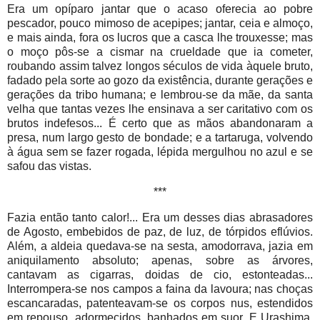
Era um opíparo jantar que o acaso oferecia ao pobre
pescador, pouco mimoso de acepipes; jantar, ceia e almoço,
e mais ainda, fora os lucros que a casca lhe trouxesse; mas
o moço pôs-se a cismar na crueldade que ia cometer,
roubando assim talvez longos séculos de vida àquele bruto,
fadado pela sorte ao gozo da existência, durante gerações e
gerações da tribo humana; e lembrou-se da mãe, da santa
velha que tantas vezes lhe ensinava a ser caritativo com os
brutos indefesos... É certo que as mãos abandonaram a
presa, num largo gesto de bondade; e a tartaruga, volvendo
à água sem se fazer rogada, lépida mergulhou no azul e se
safou das vistas.
***
Fazia então tanto calor!... Era um desses dias abrasadores
de Agosto, embebidos de paz, de luz, de tórpidos eflúvios.
Além, a aldeia quedava-se na sesta, amodorrava, jazia em
aniquilamento absoluto; apenas, sobre as árvores,
cantavam as cigarras, doidas de cio, estonteadas...
Interrompera-se nos campos a faina da lavoura; nas choças
escancaradas, patenteavam-se os corpos nus, estendidos
em repouso, adormecidos, banhados em suor. E Urashima,