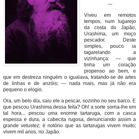
---
Viveu em remotos
tempos, num lugarejo
da costa do Japão,
Urashima, um moço
pescador. Deste
simples, pouco ia
tagarelando a
vizinhança: — que
tinha um coração
propenso ao bem, e
que em destreza ninguém o igualava, tratando-se de artes
de linhas e de anzóis; — nada mais, mas já não era
pequeno o elogio.
Ora, um belo dia, saiu ele a pescar, sozinho no seu barco. E
que pescou Urashima dessa feita? Oh! a sorte sorria-lhe em
tal hora... pescou uma enorme tartaruga, com a casca
espessa e dura, a cabecita rugosa, denunciando assim a
grande vetustez; é notório que as tartarugas vivem muito;
vivem mil anos, no Japão.