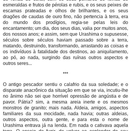
esmeraldas e frutos de pérolas e rubis, e os seus peixes de
escamas prateadas e olhos de brilhantes, e os seus
dragões de caudas de ouro fino, não pertencia à terra, era
do mundo dos prodígios, regia-se pelas leis do
encantamento; um dia, dos seus dias, valia por muitos anos,
dos nossos anos; e assim, sem que Urashima o supusesse,
séculos sobre séculos haviam passado sobre a terra,
matando, destruindo, transformando, arrastando as coisas e
os indivíduos à fatalidade dos destinos, ao aniquilamento,
ao pó, ao nada, surgindo das ruínas outros aspectos e
outros seres...
***
O antigo pescador sentiu o calafrio da sua soledade; e o
disparate anacrônico da situação em que se via, incutiu-lhe
no ânimo não sei que horrível opressão de angústia e de
pavor. Pátria? sim, a mesma areia inerte e os mesmos
monstros de granito; mais nada. Aldeia, amigos, aspectos
familiares da sua mocidade, nada havia; outras aldeias,
outros aspectos, outra gente, e para esta o nome de
Urashima entrava já na lenda. Em nada o cativava aquela