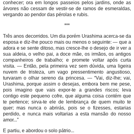
conhecer; ora em longos passeios pelos jardins, onde as
árvores não cessam de vestir-se de ramos de esmeraldas,
vergando ao pendor das pérolas e rubis.
***
Três anos decorridos. Um dia porém Urashima acerca-se da
esposa e diz-lhe pouco mais ou menos o seguinte: — que a
adora e se sente ditoso, mas cresce-lhe o desejo de ir ver a
sua aldeia, o velho pai, a doce mãe, os irmãos, os antigos
companheiros de trabalho; e promete voltar após curta
visita. — Então, pela primeira vez sem dúvida, uma ligeira
nuvem de tristeza, um vago pressentimento angustioso,
turvaram o olhar sereno da princesa. — “Vai, diz-lhe; vai,
Urashima, porque assim o desejas, embora bem me pese,
pois imagino que vais expor-te a grandes riscos; leva
contigo este pequeno cofre, que alguma coisa contém que
te pertence; sirva-te ele de lembrança de quem muito te
quer; mas nunca o abrirás, pois se o fizesses, estarias
perdido, e nunca mais voltarias a esta mansão do nosso
amor...”
E partiu, e abordou o solo pátrio...