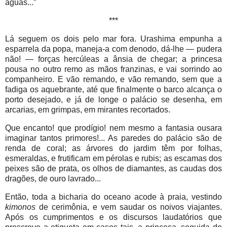
águas...”
***
Lá seguem os dois pelo mar fora. Urashima empunha a
esparrela da popa, maneja-a com denodo, dá-lhe — pudera
não! — forças hercúleas a ânsia de chegar; a princesa
pousa no outro remo as mãos franzinas, e vai sorrindo ao
companheiro. E vão remando, e vão remando, sem que a
fadiga os aquebrante, até que finalmente o barco alcança o
porto desejado, e já de longe o palácio se desenha, em
arcarias, em grimpas, em mirantes recortados.
Que encanto! que prodígio! nem mesmo a fantasia ousara
imaginar tantos primores!... As paredes do palácio são de
renda de coral; as árvores do jardim têm por folhas,
esmeraldas, e frutificam em pérolas e rubis; as escamas dos
peixes são de prata, os olhos de diamantes, as caudas dos
dragões, de ouro lavrado...
Então, toda a bicharia do oceano acode à praia, vestindo
kimonos
de cerimônia, e vem saudar os noivos viajantes.
Após os cumprimentos e os discursos laudatórios que