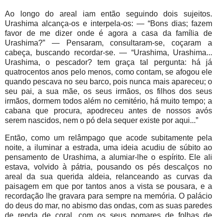
Ao longo do areal iam então seguindo dois sujeitos.
Urashima alcança-os e interpela-os: — “Bons dias; fazem
favor de me dizer onde é agora a casa da família de
Urashima?” — Pensaram, consultaram-se, coçaram a
cabeça, buscando recordar-se. — “Urashima, Urashima...
Urashima, o pescador? tem graça tal pergunta: há já
quatrocentos anos pelo menos, como contam, se afogou ele
quando pescava no seu barco, pois nunca mais apareceu; o
seu pai, a sua mãe, os seus irmãos, os filhos dos seus
irmãos, dormem todos além no cemitério, há muito tempo; a
cabana que procura, apodreceu antes de nossos avós
serem nascidos, nem o pó dela sequer existe por aqui...”
Então, como um relâmpago que acode subitamente pela
noite, a iluminar a estrada, uma ideia acudiu de súbito ao
pensamento de Urashima, a alumiar-lhe o espírito. Ele ali
estava, volvido à pátria, pousando os pés descalços no
areal da sua querida aldeia, relanceando as curvas da
paisagem em que por tantos anos a vista se pousara, e a
recordação lhe gravara para sempre na memória. O palácio
do deus do mar, no abismo das ondas, com as suas paredes
de renda de coral, com os seus pomares de folhas de