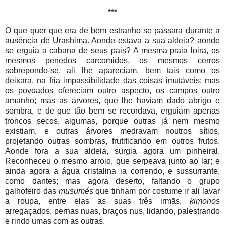
***
O que quer que era de bem estranho se passara durante a
ausência de Urashima. Aonde estava a sua aldeia? aonde
se erguia a cabana de seus pais? A mesma praia loira, os
mesmos penedos carcomidos, os mesmos cerros
sobrepondo-se, ali lhe apareciam, bem tais como os
deixara, na fria impassibilidade das coisas imutáveis; mas
os povoados ofereciam outro aspecto, os campos outro
amanho; mas as árvores, que lhe haviam dado abrigo e
sombra, e de que tão bem se recordava, erguiam apenas
troncos secos, algumas, porque outras já nem mesmo
existiam, e outras árvores medravam noutros sítios,
projetando outras sombras, frutificando em outros frutos.
Aonde fora a sua aldeia, surgia agora um pinheiral.
Reconheceu o mesmo arroio, que serpeava junto ao lar; e
ainda agora a água cristalina ia correndo, e sussurrante,
como dantes; mas agora deserto, faltando o grupo
galhofeiro das
musumés
que tinham por costume ir ali lavar
a roupa, entre elas as suas três irmãs,
kimonos
arregaçados, pernas nuas, braços nus, lidando, palestrando
e rindo umas com as outras.