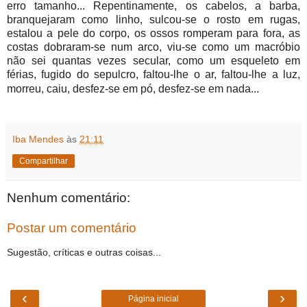
erro tamanho... Repentinamente, os cabelos, a barba,
branquejaram como linho, sulcou-se o rosto em rugas,
estalou a pele do corpo, os ossos romperam para fora, as
costas dobraram-se num arco, viu-se como um macróbio
não sei quantas vezes secular, como um esqueleto em
férias, fugido do sepulcro, faltou-lhe o ar, faltou-lhe a luz,
morreu, caiu, desfez-se em pó, desfez-se em nada...
Iba Mendes
às
21:11
Compartilhar
Nenhum comentário:
Postar um comentário
Sugestão, críticas e outras coisas...
‹
›
Página inicial