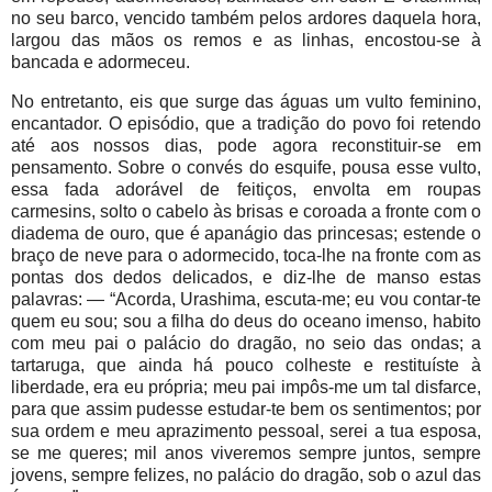
no seu barco, vencido também pelos ardores daquela hora,
largou das mãos os remos e as linhas, encostou-se à
bancada e adormeceu.
No entretanto, eis que surge das águas um vulto feminino,
encantador. O episódio, que a tradição do povo foi retendo
até aos nossos dias, pode agora reconstituir-se em
pensamento. Sobre o convés do esquife, pousa esse vulto,
essa fada adorável de feitiços, envolta em roupas
carmesins, solto o cabelo às brisas e coroada a fronte com o
diadema de ouro, que é apanágio das princesas; estende o
braço de neve para o adormecido, toca-lhe na fronte com as
pontas dos dedos delicados, e diz-lhe de manso estas
palavras: — “Acorda, Urashima, escuta-me; eu vou contar-te
quem eu sou; sou a filha do deus do oceano imenso, habito
com meu pai o palácio do dragão, no seio das ondas; a
tartaruga, que ainda há pouco colheste e restituíste à
liberdade, era eu própria; meu pai impôs-me um tal disfarce,
para que assim pudesse estudar-te bem os sentimentos; por
sua ordem e meu aprazimento pessoal, serei a tua esposa,
se me queres; mil anos viveremos sempre juntos, sempre
jovens, sempre felizes, no palácio do dragão, sob o azul das