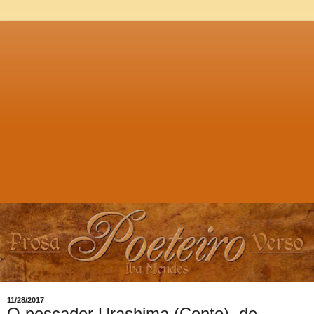
11/28/2017
O pescador Urashima (Conto), de