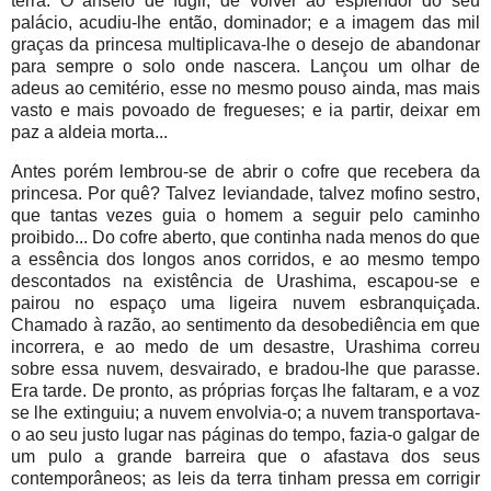
terra. O anseio de fugir, de volver ao esplendor do seu
palácio, acudiu-lhe então, dominador; e a imagem das mil
graças da princesa multiplicava-lhe o desejo de abandonar
para sempre o solo onde nascera. Lançou um olhar de
adeus ao cemitério, esse no mesmo pouso ainda, mas mais
vasto e mais povoado de fregueses; e ia partir, deixar em
paz a aldeia morta...
Antes porém lembrou-se de abrir o cofre que recebera da
princesa. Por quê? Talvez leviandade, talvez mofino sestro,
que tantas vezes guia o homem a seguir pelo caminho
proibido... Do cofre aberto, que continha nada menos do que
a essência dos longos anos corridos, e ao mesmo tempo
descontados na existência de Urashima, escapou-se e
pairou no espaço uma ligeira nuvem esbranquiçada.
Chamado à razão, ao sentimento da desobediência em que
incorrera, e ao medo de um desastre, Urashima correu
sobre essa nuvem, desvairado, e bradou-lhe que parasse.
Era tarde. De pronto, as próprias forças lhe faltaram, e a voz
se lhe extinguiu; a nuvem envolvia-o; a nuvem transportava-
o ao seu justo lugar nas páginas do tempo, fazia-o galgar de
um pulo a grande barreira que o afastava dos seus
contemporâneos; as leis da terra tinham pressa em corrigir