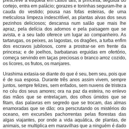
prescreve a etiqueta em casos tais, a princesa, seguida do
cortejo, entra em palácio; gorazes e toninhas seguram-lhe a
cauda do vestido; pousa nas fofas esteiras, de uma
meticulosa limpeza indescritível, as plantas alvas dos seus
pezinhos deliciosos; descansa num salão que mais lhe
apraz, pela delícia dos adornos e pela paisagem que se
avista, e a seu lado oferece um lugar ao companheiro. As
tartarugas, os peixes, as lagostas, os dragões, a turba enfim
dos escravos jubilosos, corre a prostrar-se em frente da
princesa; e de joelhos, barbatanas erguidas em ofertório,
começa servindo em taças preciosas o branco arroz cozido,
os licores, os frutos, os manjares.
Urashima extasia-se diante do que é seu, bem seu, pois que
é de sua esposa. Durante três anos assim vivem, sempre
juntos, sempre felizes, sem enfados, sem nuvens de tristeza
no céu dos seus amores; ora na paz da esteira, no enlevo
das mãos que se entrelaçam, dos olhos úmidos que se
fitam, das palavras em segredo que se trocam, das almas
enamoradas que se dão; ora perscrutando os mistérios do
oceano, em excursões pachorrentas pelas florestas das
algas viajantes, por onde a vida aquática, de plantas, de
animais, se multiplica em maravilhas que a ninguém é dado