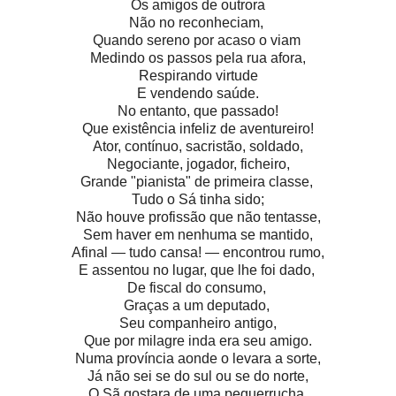
Os amigos de outrora
Não no reconheciam,
Quando sereno por acaso o viam
Medindo os passos pela rua afora,
Respirando virtude
E vendendo saúde.
No entanto, que passado!
Que existência infeliz de aventureiro!
Ator, contínuo, sacristão, soldado,
Negociante, jogador, ficheiro,
Grande "pianista" de primeira classe,
Tudo o Sá tinha sido;
Não houve profissão que não tentasse,
Sem haver em nenhuma se mantido,
Afinal — tudo cansa! — encontrou rumo,
E assentou no lugar, que lhe foi dado,
De fiscal do consumo,
Graças a um deputado,
Seu companheiro antigo,
Que por milagre inda era seu amigo.
Numa província aonde o levara a sorte,
Já não sei se do sul ou se do norte,
O Sã gostara de uma pequerrucha