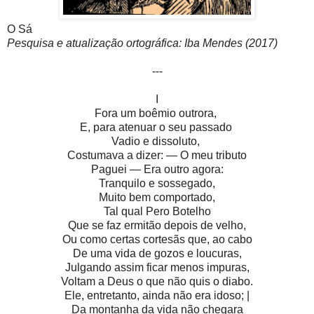
O Sá
Pesquisa e atualização ortográfica: Iba Mendes (2017)
---
I
Fora um boêmio outrora,
E, para atenuar o seu passado
Vadio e dissoluto,
Costumava a dizer: — O meu tributo
Paguei — Era outro agora:
Tranquilo e sossegado,
Muito bem comportado,
Tal qual Pero Botelho
Que se faz ermitão depois de velho,
Ou como certas cortesãs que, ao cabo
De uma vida de gozos e loucuras,
Julgando assim ficar menos impuras,
Voltam a Deus o que não quis o diabo.
Ele, entretanto, ainda não era idoso; |
Da montanha da vida não chegara