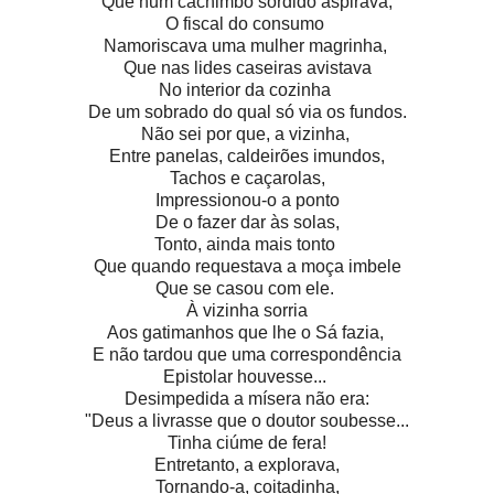
Que num cachimbo sórdido aspirava,
O fiscal do consumo
Namoriscava uma mulher magrinha,
Que nas lides caseiras avistava
No interior da cozinha
De um sobrado do qual só via os fundos.
Não sei por que, a vizinha,
Entre panelas, caldeirões imundos,
Tachos e caçarolas,
Impressionou-o a ponto
De o fazer dar às solas,
Tonto, ainda mais tonto
Que quando requestava a moça imbele
Que se casou com ele.
À vizinha sorria
Aos gatimanhos que lhe o Sá fazia,
E não tardou que uma correspondência
Epistolar houvesse...
Desimpedida a mísera não era:
"Deus a livrasse que o doutor soubesse...
Tinha ciúme de fera!
Entretanto, a explorava,
Tornando-a, coitadinha,