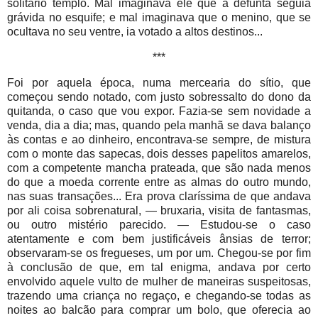
solitário templo. Mal imaginava ele que a defunta seguia
grávida no esquife; e mal imaginava que o menino, que se
ocultava no seu ventre, ia votado a altos destinos...
***
Foi por aquela época, numa mercearia do sítio, que
começou sendo notado, com justo sobressalto do dono da
quitanda, o caso que vou expor. Fazia-se sem novidade a
venda, dia a dia; mas, quando pela manhã se dava balanço
às contas e ao dinheiro, encontrava-se sempre, de mistura
com o monte das sapecas, dois desses papelitos amarelos,
com a competente mancha prateada, que são nada menos
do que a moeda corrente entre as almas do outro mundo,
nas suas transações... Era prova claríssima de que andava
por ali coisa sobrenatural, — bruxaria, visita de fantasmas,
ou outro mistério parecido. — Estudou-se o caso
atentamente e com bem justificáveis ânsias de terror;
observaram-se os fregueses, um por um. Chegou-se por fim
à conclusão de que, em tal enigma, andava por certo
envolvido aquele vulto de mulher de maneiras suspeitosas,
trazendo uma criança no regaço, e chegando-se todas as
noites ao balcão para comprar um bolo, que oferecia ao