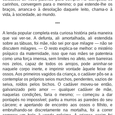
carinhos, convergem para o menino; o pai estende-lhe os
braços, arranca-o à desolação daquele leito, chama-o à
vida, à sociedade, ao mundo.
***
A lenda popular completa esta curiosa história pela maneira
que vai ver-se. A defunta, ali amortalhada, ali estendida
sobre as tábuas, foi mãe, não sei por que milagre — não se
discutem milagres. — O resto explica-se melhor: o mistério
psíquico da maternidade, isso que nas mães se patenteia
como uma força imensa, sem limites no afeto, sem barreiras
nos zelos, capaz de todos os arrojos, pode aninhar-se
naquele corpo inerte, e imprimir vontade àquele feixe de
ossos. Aos primeiros vagidos da criança, o cadáver pôs-se a
contemplar os próprios seios murchos, pendentes, vazios de
seiva, roídos pelos bichos. O cadáver moveu-se então,
galvanizado pelo amor — qualquer cadáver de mãe,
naquelas condições, faria o mesmo; — começou a dar
pontapés no impossível; partiu a murros as paredes do seu
cárcere; e apertando de encontro aos ossos o filhito, e
embrulhando-se discretamente na mortalha, foi a correr