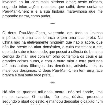
invocam no lar com mais piedoso amor; neste número,
segundo informações recentes que colhi, deve contar-se
Pau-Man-Chen; e é a sua história maravilhosa que me
proponho narrar, como puder.
***
O deus Pau-Man-Chen, venerado em todo o imenso
império, tem uma face branca e tem uma face preta. Na
China não há efetivamente ninguém que não o adore, que
não lhe preste no altar doméstico, o culto merecido; a ele,
que tudo sabe e tudo pode, que possui a ciência do bem e a
ciência do mal, que com um olho contempla os céus e as
grandes coisas puras, e com o outro mira a terra profunda
até aos antros lôbregos dos demônios, adivinha-lhes os
maléficos desígnios. O deus Pau-Man-Chen tem uma face
branca e tem outra face preta...
***
Há não sei quantos mil anos, morreu não sei aonde, uma
mulher casada. O marido, não resta dúvida, procedeu
segundo o ritual do estilo, e mandou depositar o caixão num