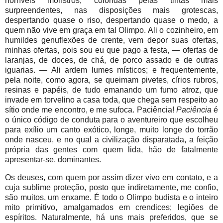
horríveis monstros, coloridas pelas tintas mais
surpreendentes, nas disposições mais grotescas,
despertando quase o riso, despertando quase o medo, a
quem não vive em graça em tal Olimpo. Ali o cozinheiro, em
humildes genuflexões de crente, vem depor suas ofertas,
minhas ofertas, pois sou eu que pago a festa, — ofertas de
laranjas, de doces, de chá, de porco assado e de outras
iguarias. — Ali ardem lumes místicos; e frequentemente,
pela noite, como agora, se queimam pivetes, círios rubros,
resinas e papéis, de tudo emanando um fumo atroz, que
invade em torvelino a casa toda, que chega sem respeito ao
sítio onde me encontro, e me sufoca. Paciência!
Paciência
é
o único código de conduta para o aventureiro que escolheu
para exílio um canto exótico, longe, muito longe do torrão
onde nasceu, e no qual a civilização disparatada, a feição
própria das gentes com quem lida, hão de fatalmente
apresentar-se, dominantes.
Os deuses, com quem por assim dizer vivo em contato, e a
cuja sublime proteção, posto que indiretamente, me confio,
são muitos, um enxame. É todo o Olimpo budista e o inteiro
mito primitivo, amalgamados em crendices; legiões de
espíritos. Naturalmente, há uns mais preferidos, que se