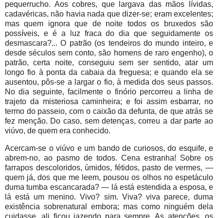
pequerrucho. Aos cobres, que largava das mãos lívidas,
cadavéricas, não havia nada que dizer-se; eram excelentes;
mas quem ignora que de noite todos os bruxedos são
possíveis, e é a luz fraca do dia que seguidamente os
desmascara?... O patrão (os tendeiros do mundo inteiro, e
desde séculos sem conto, são homens de raro engenho), o
patrão, certa noite, conseguiu sem ser sentido, atar um
longo fio à ponta da cabaia da freguesa; e quando ela se
ausentou, pôs-se a largar o fio, à medida dos seus passos.
No dia seguinte, facilmente o finório percorreu a linha de
trajeto da misteriosa caminheira; e foi assim esbarrar, no
termo do passeio, com o caixão da defunta, de que atrás se
fez menção. Do caso, sem detenças, correu a dar parte ao
viúvo, de quem era conhecido.
Acercam-se o viúvo e um bando de curiosos, do esquife, e
abrem-no, ao pasmo de todos. Cena estranha! Sobre os
farrapos descoloridos, úmidos, fétidos, pasto de vermes, —
quem já, dos que me leem, pousou os olhos no espetáculo
duma tumba escancarada? — lá está estendida a esposa, e
lá está um menino. Vivo? sim. Viva? viva parece, duma
existência sobrenatural embora; mas como ninguém dela
cuidasse, ali ficou jazendo para sempre. As atenções, os