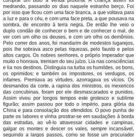
comprar um bolo à venda próxima. A criança assim foi
medrando, passando os dias naquele estranho berço. Foi
por isso que ficou com uma face branca, a que voltava para
a luz e para o céu, e com uma face preta, a que pousava na
sombra, de encontro à terra negra. De então lhe veio o
duplo condão de conhecer o bem e de conhecer o mal, de
ver com um olho os deuses, e com um olho os demônios.
Pelo correr dos anos, foi mandarim de modestos lugarejos,
pois lhe sobrava asco pelas riquezas, pelo fausto e pelos
altos cargos. Os nobres senhores, o próprio imperador que
muito o honrava, tremiam do seu juízo. Lia nas consciências
e lia nos destinos. Distinguia na turba os humildes, os bons,
os oprimidos; e também os impostores, os verdugos, os
infames. Premiava as virtudes, azorragava os vícios. Os
desmandos da corte, a rapina dos ministros, os mexericos
das concubinas, foram por ele desmascarados e punidos.
Assim viveu por longos tempos este grotesco e sublime
figurão; assim passou por todo o império, para glória da
China e para consolação dos ofendidos. O povo punha de
parte os labores e vinha prostrar-se em saudações à borda
das estradas, ao vê-lo atravessar cidades e campinas,
galgar os montes e descer os vales, sempre incansável,
seguindo a largos passos, como se fosse um procurador