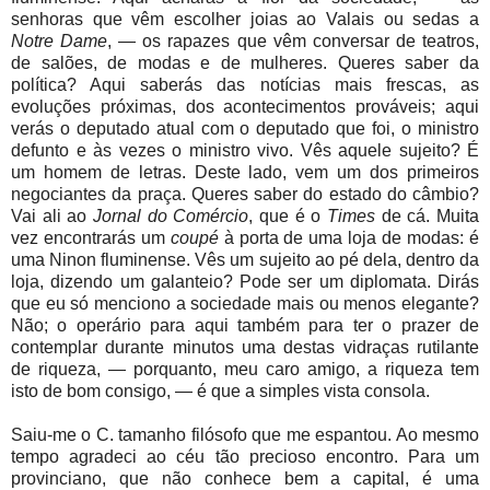
senhoras que vêm escolher joias ao Valais ou sedas a
Notre Dame
, — os rapazes que vêm conversar de teatros,
de salões, de modas e de mulheres. Queres saber da
política? Aqui saberás das notícias mais frescas, as
evoluções próximas, dos acontecimentos prováveis; aqui
verás o deputado atual com o deputado que foi, o ministro
defunto e às vezes o ministro vivo. Vês aquele sujeito? É
um homem de letras. Deste lado, vem um dos primeiros
negociantes da praça. Queres saber do estado do câmbio?
Vai ali ao
Jornal do Comércio
, que é o
Times
de cá. Muita
vez encontrarás um
coupé
à porta de uma loja de modas: é
uma Ninon fluminense. Vês um sujeito ao pé dela, dentro da
loja, dizendo um galanteio? Pode ser um diplomata. Dirás
que eu só menciono a sociedade mais ou menos elegante?
Não; o operário para aqui também para ter o prazer de
contemplar durante minutos uma destas vidraças rutilante
de riqueza, — porquanto, meu caro amigo, a riqueza tem
isto de bom consigo, — é que a simples vista consola.
Saiu-me o C. tamanho filósofo que me espantou. Ao mesmo
tempo agradeci ao céu tão precioso encontro. Para um
provinciano, que não conhece bem a capital, é uma