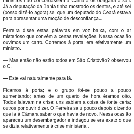
ministros não concordassem a Câmara os obrigaria a sair.
Já a deputação da Bahia tinha mostrado os dentes, e até sei
(posso dizê-lo agora) sei que um deputado do Ceará estava
para apresentar uma moção de desconfiança...
Ferreira disse estas palavras em voz baixa, com o ar
misterioso que convém a certas revelações. Nessa ocasião
ouvimos um carro. Corremos à porta; era efetivamente um
ministro.
— Mas então não estão todos em São Cristóvão? observou
o C.
— Este vai naturalmente para lá.
Ficamos à porta; e o grupo foi-se pouco a pouco
aumentando; antes de um quarto de hora éramos oito.
Todos falavam na crise; uns sabiam a coisa de fonte certa;
outros por ouvir dizer. O Ferreira saiu pouco depois dizendo
que ia à Câmara saber o que havia de novo. Nessa ocasião
apareceu um desembargador e indagou se era exato o que
se dizia relativamente à crise ministerial.