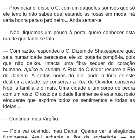
— Provinciano! disse o C. com um daqueles sorrisos que só
ele tem; tu não sabes que, estando as rosas em moda, há
certa honra para o jardineiro... Anda sentar-te.
— Não; fiquemos um pouco à porta; quero conhecer esta
rua de que tanto se fala.
— Com razão, respondeu o C. Dizem de Shakespeare que,
se a humanidade perecesse, ele só poderia compô-la, pois
que não deixou intacta uma fibra sequer do coração
humano.
Aplico el cuento
. A Rua do Ouvidor resume o Rio
de Janeiro. A certas horas do dia, pode a fúria celeste
destruir a cidade; se conservar a Rua do Ouvidor, conserva
Noé, a família e o mais. Uma cidade é um corpo de pedra
com um rosto. O rosto da cidade fluminense é esta rua, rosto
eloquente que exprime todos os sentimentos e todas as
ideias...
— Continua, meu Virgílio.
— Pois vai ouvindo, meu Dante. Queres ver a elegância
fluminense. Aqui acharás a flor da sociedade, — as