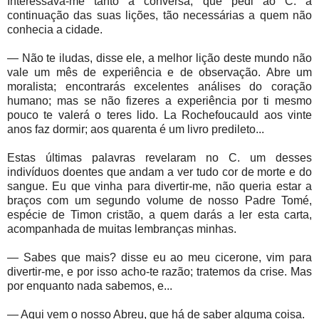
Interessava-me tanto a conversa, que pedi ao C. a
continuação das suas lições, tão necessárias a quem não
conhecia a cidade.
— Não te iludas, disse ele, a melhor lição deste mundo não
vale um mês de experiência e de observação. Abre um
moralista; encontrarás excelentes análises do coração
humano; mas se não fizeres a experiência por ti mesmo
pouco te valerá o teres lido. La Rochefoucauld aos vinte
anos faz dormir; aos quarenta é um livro predileto...
Estas últimas palavras revelaram no C. um desses
indivíduos doentes que andam a ver tudo cor de morte e do
sangue. Eu que vinha para divertir-me, não queria estar a
braços com um segundo volume de nosso Padre Tomé,
espécie de Timon cristão, a quem darás a ler esta carta,
acompanhada de muitas lembranças minhas.
— Sabes que mais? disse eu ao meu cicerone, vim para
divertir-me, e por isso acho-te razão; tratemos da crise. Mas
por enquanto nada sabemos, e...
— Aqui vem o nosso Abreu, que há de saber alguma coisa.