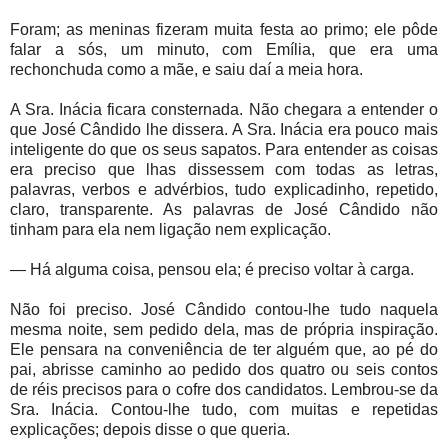
Foram; as meninas fizeram muita festa ao primo; ele pôde
falar a sós, um minuto, com Emília, que era uma
rechonchuda como a mãe, e saiu daí a meia hora.
A Sra. Inácia ficara consternada. Não chegara a entender o
que José Cândido lhe dissera. A Sra. Inácia era pouco mais
inteligente do que os seus sapatos. Para entender as coisas
era preciso que lhas dissessem com todas as letras,
palavras, verbos e advérbios, tudo explicadinho, repetido,
claro, transparente. As palavras de José Cândido não
tinham para ela nem ligação nem explicação.
— Há alguma coisa, pensou ela; é preciso voltar à carga.
Não foi preciso. José Cândido contou-lhe tudo naquela
mesma noite, sem pedido dela, mas de própria inspiração.
Ele pensara na conveniência de ter alguém que, ao pé do
pai, abrisse caminho ao pedido dos quatro ou seis contos
de réis precisos para o cofre dos candidatos. Lembrou-se da
Sra. Inácia. Contou-lhe tudo, com muitas e repetidas
explicações; depois disse o que queria.