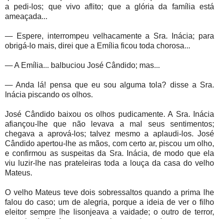
a pedi-los; que vivo aflito; que a glória da família está
ameaçada...
— Espere, interrompeu velhacamente a Sra. Inácia; para
obrigá-lo mais, direi que a Emília ficou toda chorosa...
— A Emília... balbuciou José Cândido; mas...
— Anda lá! pensa que eu sou alguma tola? disse a Sra.
Inácia piscando os olhos.
José Cândido baixou os olhos pudicamente. A Sra. Inácia
afiançou-lhe que não levava a mal seus sentimentos;
chegava a aprová-los; talvez mesmo a aplaudi-los. José
Cândido apertou-lhe as mãos, com certo ar, piscou um olho,
e confirmou as suspeitas da Sra. Inácia, de modo que ela
viu luzir-lhe nas prateleiras toda a louça da casa do velho
Mateus.
O velho Mateus teve dois sobressaltos quando a prima lhe
falou do caso; um de alegria, porque a ideia de ver o filho
eleitor sempre lhe lisonjeava a vaidade; o outro de terror,