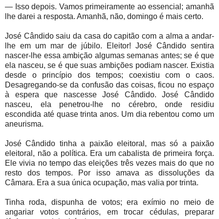
— Isso depois. Vamos primeiramente ao essencial; amanhã
lhe darei a resposta. Amanhã, não, domingo é mais certo.
José Cândido saiu da casa do capitão com a alma a andar-
lhe em um mar de júbilo. Eleitor! José Cândido sentira
nascer-lhe essa ambição algumas semanas antes; se é que
ela nasceu, se é que suas ambições podiam nascer. Existia
desde o princípio dos tempos; coexistiu com o caos.
Desagregando-se da confusão das coisas, ficou no espaço
à espera que nascesse José Cândido. José Cândido
nasceu, ela penetrou-lhe no cérebro, onde residiu
escondida até quase trinta anos. Um dia rebentou como um
aneurisma.
José Cândido tinha a paixão eleitoral, mas só a paixão
eleitoral, não a política. Era um cabalista de primeira força.
Ele vivia no tempo das eleições três vezes mais do que no
resto dos tempos. Por isso amava as dissoluções da
Câmara. Era a sua única ocupação, mas valia por trinta.
Tinha roda, dispunha de votos; era exímio no meio de
angariar votos contrários, em trocar cédulas, preparar