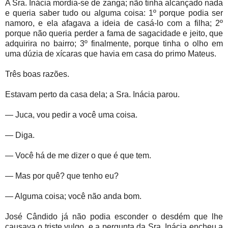
A Sra. Inácia mordia-se de zanga; não tinha alcançado nada
e queria saber tudo ou alguma coisa: 1º porque podia ser
namoro, e ela afagava a ideia de casá-lo com a filha; 2º
porque não queria perder a fama de sagacidade e jeito, que
adquirira no bairro; 3º finalmente, porque tinha o olho em
uma dúzia de xícaras que havia em casa do primo Mateus.
Três boas razões.
Estavam perto da casa dela; a Sra. Inácia parou.
— Juca, vou pedir a você uma coisa.
— Diga.
— Você há de me dizer o que é que tem.
— Mas por quê? que tenho eu?
— Alguma coisa; você não anda bom.
José Cândido já não podia esconder o desdém que lhe
causava o triste vulgo, e a pergunta da Sra. Inácia encheu a