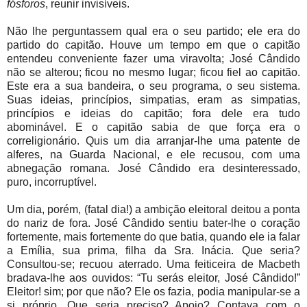
fósforos
, reunir invisíveis.
Não lhe perguntassem qual era o seu partido; ele era do
partido do capitão. Houve um tempo em que o capitão
entendeu conveniente fazer uma viravolta; José Cândido
não se alterou; ficou no mesmo lugar; ficou fiel ao capitão.
Este era a sua bandeira, o seu programa, o seu sistema.
Suas ideias, princípios, simpatias, eram as simpatias,
princípios e ideias do capitão; fora dele era tudo
abominável. E o capitão sabia de que força era o
correligionário. Quis um dia arranjar-lhe uma patente de
alferes, na Guarda Nacional, e ele recusou, com uma
abnegação romana. José Cândido era desinteressado,
puro, incorruptível.
Um dia, porém, (fatal dia!) a ambição eleitoral deitou a ponta
do nariz de fora. José Cândido sentiu bater-lhe o coração
fortemente, mais fortemente do que batia, quando ele ia falar
a Emília, sua prima, filha da Sra. Inácia. Que seria?
Consultou-se; recuou aterrado. Uma feiticeira de Macbeth
bradava-lhe aos ouvidos: “Tu serás eleitor, José Cândido!”
Eleitor! sim; por que não? Ele os fazia, podia manipular-se a
si próprio. Que seria preciso? Apoio? Contava com o