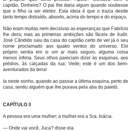
capitão. Dinheiro? O pai lhe daria algum quando soubesse
que o filho ia ser eleitor. Esta ideia é que o trazia desde
tanto tempo distraído, absorto, acima do tempo e do espaço.
Não eram muitas nem decisivas as esperanças que Fabrício
lhe dera; mas as primeiras ambições são fáceis de iludir.
José Cândido saiu da casa do capitão certo de ver já o seu
nome proclamado aos quatro ventos do universo. Ele
próprio sentia em si um ar mais seguro, alguma coisa
menos ínfima. Seus olhos pareciam dizer às esquinas, aos
prédios, às calçadas da rua: Vede; este é um dos bem-
aventurados da terra!
Ia neste sonho, quando ao passar a última esquina, perto de
casa, sentiu alguém que lhe puxava pela aba do paletó.
CAPÍTULO 3
A pessoa era uma mulher; a mulher era a Sra. Inácia.
— Onde vai você, Juca? disse ela.