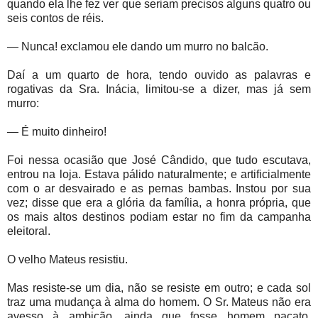
quando ela lhe fez ver que seriam precisos alguns quatro ou
seis contos de réis.
— Nunca! exclamou ele dando um murro no balcão.
Daí a um quarto de hora, tendo ouvido as palavras e
rogativas da Sra. Inácia, limitou-se a dizer, mas já sem
murro:
— É muito dinheiro!
Foi nessa ocasião que José Cândido, que tudo escutava,
entrou na loja. Estava pálido naturalmente; e artificialmente
com o ar desvairado e as pernas bambas. Instou por sua
vez; disse que era a glória da família, a honra própria, que
os mais altos destinos podiam estar no fim da campanha
eleitoral.
O velho Mateus resistiu.
Mas resiste-se um dia, não se resiste em outro; e cada sol
traz uma mudança à alma do homem. O Sr. Mateus não era
avesso à ambição, ainda que fosse homem pacato.