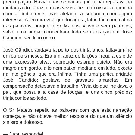
preocupação. Havia duas semanas que o pai reparava na
mudança do rapaz; e duas vezes lhe falou nisso; a primeira
com ar indiferente, mas afetado; a segunda com algum
interesse. A terceira vez, que foi agora, falou-lhe com a alma
nas palavras, porque o Sr. Mateus, viúvo e sem parentes,
salvo uma prima, concentrara todo seu coração em José
Cândido, seu filho único.
José Cândido andava já perto dos trinta anos; faltavam-lhe
um ou dois meses. Era um rapaz de feições irregulares e de
uma expressão alvar, sobretudo estando quieto. Não era
magro nem gordo, alto nem baixo; mediano em tudo, exceto
na inteligência, que era ínfima. Tinha uma particularidade
José Cândido; gostava de gravatas amarelas. Em
compensação detestava o trabalho. Vivia do que lhe dava o
pai, que possuía a casa de louças, e uns cinco prédios;
trinta contos ao todo.
O Sr. Mateus repetiu as palavras com que esta narração
começa, e não obteve melhor resposta do que um silêncio
sinistro e doloroso.
— Juca, responde!