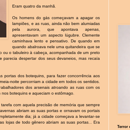
Eram quatro da manhã.
Os homens do gás começavam a apagar os
lampiões, e as ruas, ainda não bem alumiadas
pela aurora, que apontava apenas,
apresentavam um aspecto lúgubre. Clemente
caminhava lento e pensativo. De quando em
quando abalroava nele uma quitandeira que se
to ou o tabuleiro à cabeça, acompanhada de um preto
e parecia despertar dos seus devaneios, mas recaía
s portas dos botequins, para fazer concorrência aos
eia-noite percorriam a cidade em todos os sentidos.
balhadores dos arsenais atroando as ruas com os
 nos botequins e aqueciam o estômago.
a tarefa com aquela precisão de memória que sempre
 tavernas abriam as suas portas e ornavam os portais
pletamente dia; já a cidade começava a levantar-se
as lojas de todo gênero abriam as suas portas... Era
Terror 