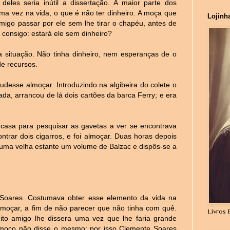
eles seria inútil a dissertação. A maior parte dos
 vez na vida, o que é não ter dinheiro. A moça que
Lojinh
migo passar por ele sem lhe tirar o chapéu, antes de
 consigo: estará ele sem dinheiro?
a situação. Não tinha dinheiro, nem esperanças de o
de recursos.
udesse almoçar. Introduzindo na algibeira do colete o
ada, arrancou de lá dois cartões da barca Ferry; e era
casa para pesquisar as gavetas a ver se encontrava
ntrar dois cigarros, e foi almoçar. Duas horas depois
uma velha estante um volume de Balzac e dispôs-se a
Soares. Costumava obter esse elemento da vida na
moçar, a fim de não parecer que não tinha com quê.
Livros 
ito amigo lhe dissera uma vez que lhe faria grande
almoço não disse o mesmo; por isso Clemente Soares