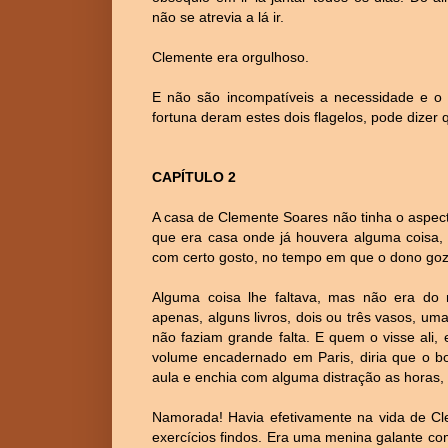
não se atrevia a lá ir.
Clemente era orgulhoso.
E não são incompatíveis a necessidade e o 
fortuna deram estes dois flagelos, pode dizer q
CAPÍTULO 2
A casa de Clemente Soares não tinha o aspecto
que era casa onde já houvera alguma coisa, 
com certo gosto, no tempo em que o dono goz
Alguma coisa lhe faltava, mas não era do 
apenas, alguns livros, dois ou três vasos, um
não faziam grande falta. E quem o visse ali
volume encadernado em Paris, diria que o bo
aula e enchia com alguma distração as horas,
Namorada! Havia efetivamente na vida de C
exercícios findos. Era uma menina galante c