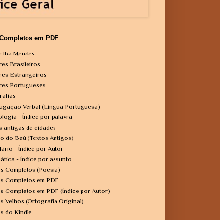
 Completos em PDF
r Iba Mendes
res Brasileiros
res Estrangeiros
res Portugueses
rafias
ugação Verbal (Língua Portuguesa)
ologia - Índice por palavra
s antigas de cidades
o do Baú (Textos Antigos)
lário - Índice por Autor
ática - Índice por assunto
os Completos (Poesia)
os Completos em PDF
os Completos em PDF (Índice por Autor)
os Velhos (Ortografia Original)
os do Kindle