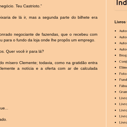
egócio. Teu Castrioto.”
xaria de lá ir, mas a segunda parte do bilhete era
Livros
Auto
honrado negociante de fazendas, que o recebeu com
Auto
vou para o fundo da loja onde lhe propôs um emprego.
Auto
Auto
os. Quer você ir para lá?
Biog
Conj
 do mísero Clemente; todavia, como na gratidão entra
Etim
lemente a notícia e a oferta com ar de calculada
Foto
Fund
Fábu
Gram
Livr
Livr
ue...
Livr
Livr
ado.
Livr