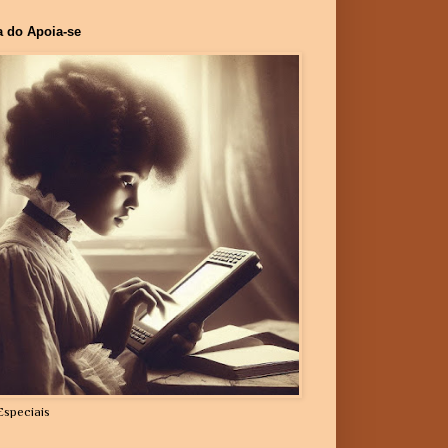
a do Apoia-se
Especiais