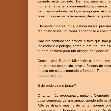
assunto está pedindo. Demais, para alguns d
homens há de ter compreendido, ao menos uma
vê o namorado distraído, o amigo que vê o a
fazer qualquer juízo temerário, deve perguntar
Clemente Soares, pois, estava nessa precári
ter, posto fosse um rapaz engenhoso e cheio 
Não era contudo tão grande a falta que não p
indicador e o polegar, como quem tira uma pit
quanto bastava para um almoço no Carceller.
Desceu pela Rua da Misericórdia, entrou em 
um charuto esquecido; teve a fortuna de enco
estava em casa almoçado e fumado. Tirou de 
esperar o jantar.
E de onde viria o jantar?
O jantar não preocupava muito a Clemente 
casa comercial de um amigo, aonde não ia al
Não se diria o mesmo do jantar, porque o d
obséquio em ir lá jantar todos os dias. Do 