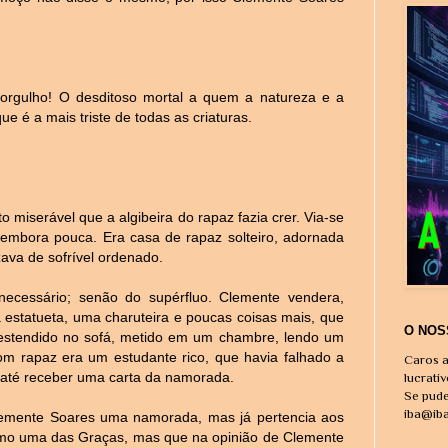
orgulho! O desditoso mortal a quem a natureza e a
ue é a mais triste de todas as criaturas.
 miserável que a algibeira do rapaz fazia crer. Via-se
embora pouca. Era casa de rapaz solteiro, adornada
ava de sofrível ordenado.
necessário; senão do supérfluo. Clemente vendera,
a estatueta, uma charuteira e poucas coisas mais, que
O NOS
, estendido no sofá, metido em um chambre, lendo um
m rapaz era um estudante rico, que havia falhado a
Caros a
 até receber uma carta da namorada.
lucrati
Se pude
iba@ib
lemente Soares uma namorada, mas já pertencia aos
omo uma das Graças, mas que na opinião de Clemente