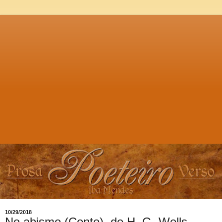
10/29/2018
No abismo (Conto), de H. G. Wells