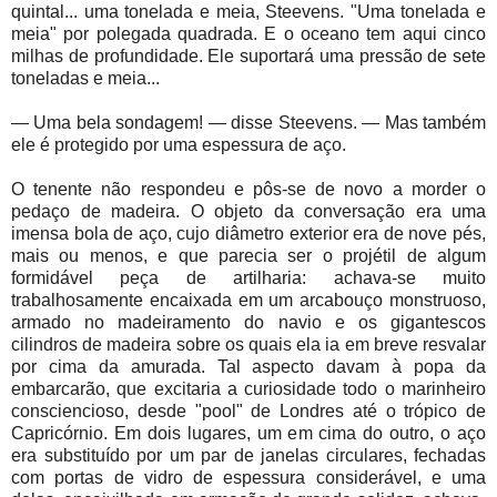
quintal... uma tonelada e meia, Steevens. "Uma tonelada e
meia" por polegada quadrada. E o oceano tem aqui cinco
milhas de profundidade. Ele suportará uma pressão de sete
toneladas e meia...
— Uma bela sondagem! — disse Steevens. — Mas também
ele é protegido por uma espessura de aço.
O tenente não respondeu e pôs-se de novo a morder o
pedaço de madeira. O objeto da conversação era uma
imensa bola de aço, cujo diâmetro exterior era de nove pés,
mais ou menos, e que parecia ser o projétil de algum
formidável peça de artilharia: achava-se muito
trabalhosamente encaixada em um arcabouço monstruoso,
armado no madeiramento do navio e os gigantescos
cilindros de madeira sobre os quais ela ia em breve resvalar
por cima da amurada. Tal aspecto davam à popa da
embarcarão, que excitaria a curiosidade todo o marinheiro
consciencioso, desde "pool" de Londres até o trópico de
Capricórnio. Em dois lugares, um em cima do outro, o aço
era substituído por um par de janelas circulares, fechadas
com portas de vidro de espessura considerável, e uma