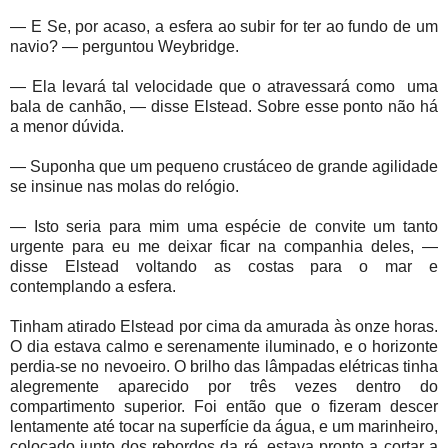
— E Se, por acaso, a esfera ao subir for ter ao fundo de um
navio? — perguntou Weybridge.
— Ela levará tal velocidade que o atravessará como
uma
bala de canhão, — disse Elstead. Sobre esse ponto não há
a menor dúvida.
— Suponha que um pequeno crustáceo de grande agilidade
se insinue nas molas do relógio.
— Isto seria para mim uma espécie de convite um tanto
urgente para eu me deixar ficar na companhia deles, —
disse Elstead voltando as costas para o mar e
contemplando a esfera.
Tinham atirado Elstead por cima da amurada às onze horas.
O dia estava calmo e serenamente iluminado, e o horizonte
perdia-se no nevoeiro. O brilho das lâmpadas elétricas tinha
alegremente aparecido por três vezes dentro do
compartimento superior. Foi então que o fizeram descer
lentamente até tocar na superfície da água, e um marinheiro,
colocado junto dos rebordos da ré, estava pronto a cortar a