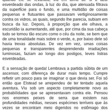
esverdeado das ondas, à luz do dia, que atenuada filtrava
da superfície para o fundo, e uma multidão de coisas
pequenas e flutuantes que passavam vertiginosamente
contra os vidros, as quais, segundo lhe parecia, subiam em
busca da luz. Depois, à proporção que ele olhava, a
escuridão ia aumentando, até que, por cima da sua cabeça
tudo se tornou tão escuro como o céu da noite, se bem que
de uma tonalidade mais sobre o verde, e, por baixo dele só
havia trevas absolutas. De vez em vez, umas coisas
pequenas e transparentes desprendendo irradiações
luminosas, faziam ao longo dos postigos, leves listras
esverdeadas.
E a sensação de queda! Lembrava a partida súbita de um
ascensor, com diferença de durar mais tempo. Cumpre
refletir um pouco para se imaginar o que devia ser. Foi só
então que Elstead se arrependeu de ter tentado aquela
aventura. Viu sob um aspecto completamente novo as
probabilidades que se apresentavam contra ele. Pensou
nos enormes peixes de serra que existem nas
profundidades médias, nesses espécimes terríveis que às
vezes se encontram meio digeridos no estômago dos