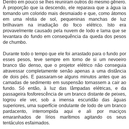
Dentro em pouco se lhes reuniram outros do mesmo gênero.
À proporção que ia descendo, ele reparava que a água ia
tomando um colorido mais desmaiado e que, como átomos
em uma réstia de sol, pequeninas manchas de luz
brilhavam na irradiação do foco elétrico. Isto era
provavelmente causado pela nuvem de lodo e lama que se
levantara do fundo em consequência da queda dos pesos
de chumbo.
Durante todo o tempo que ele foi arrastado para o fundo por
esses pesos, teve sempre em torno de si um nevoeiro
branco tão denso, que o projetor elétrico não conseguia
atravessar completamente senão apenas a uma distância
de dois pés. E passaram-se alguns minutos antes que as
camadas de sedimento em suspensão tornassem a cair ao
fundo. Só então, à luz das lâmpadas elétricas, e da
passageira fosforescência de um branco distante de peixes,
logrou ele ver, sob a imensa escuridão das águas
superiores, uma superfície ondulante de lodo de um branco
pardacento, interrompida aqui e ali por maciços
emaranhados de lírios marítimos agitando os seus
tentáculos esfaimados.