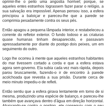
oprimir-lhe o peito uma angústia horrível; porque, se
aqueles entes estranhos lograssem fazer parar o relógio, a
sua salvação era impossível. Apenas pensou isso, a esfera
principiou a baloiçar e pareceu-lhe que a parede se
comprimia pesadamente contra os seus pés.
Então apagou a pequena lâmpada interior, e restabeleceu a
corrente do refletor exterior. O fundo lodoso e as criaturas
quase humanas tinham desaparecido, e passavam
apressadamente por diante do postigo dois peixes, um em
seguimento do outro.
Logo lhe ocorreu à mente que aqueles estranhos habitantes
do mar tivessem cortado a corda e que a esfera estava
agora sem governo. Ela subia cada vez mais rápida, depois
parou bruscamente, fazendo-o ir de encontro à parede
acolchoada que revestia a sua prisão. Durante cerca de
meio minuto impediu-o de refleti.
Então sentiu que a esfera girava lentamente em torno de si
mesma, produzindo uma espécie de balanço, e pareceu-lhe
também que avançava dentro d'água em direção horizontal.
Abaixando-se contra o postigo, ele conseguiu com o seu