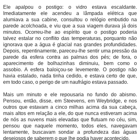
Ele apalpou o postigo: o vidro estava escaldante.
Imediatamente ele acendeu a lâmpada elétrica que
alumiava a sua cabine, consultou o relógio embutido na
parede acolchoada, e viu que a sua viagem durava já dois
minutos. Ocorreu-lhe ao espírito que o postigo poderia
talvez estalar no conflito das temperaturas, porquanto não
ignorava que a água é glacial nas grandes profundidades.
Depois, repentinamente, pareceu-lhe sentir uma pressão da
parede da esfera contra as palmas dos pés; de fora, o
aparecimento de bolhazinhas diminuiu, bem como o
assobio. A esfera baloiçou-se levemente. O postigo não
havia estalado, nada tinha cedido, e estava certo de que,
em todo caso, o perigo de um naufrágio estava passado.
Mais um minuto e ele repousaria no fundo do abismo.
Pensou, então, disse, em Steevens, em Weybridge, e nos
outros que estavam a cinco milhas acima da sua cabeça,
mais altos em relação a ele, do que nunca estiveram acima
de nós as nuvens mais elevadas que flutuam no céu, sim,
pensou que naquele momento, todos eles, navegavam
lentamente, buscavam sondar a profundeza das águas
desejosos de saberem o que lhe podia haver acontecido.