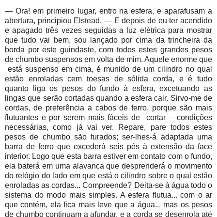
— Ora! em primeiro lugar, entro na esfera, e aparafusam a
abertura, principiou Elstead. — E depois de eu ter acendido
e apagado três vezes seguidas a luz elétrica para mostrar
que tudo vai bem, sou lançado por cima da trincheira da
borda por este guindaste, com todos estes grandes pesos
de chumbo suspensos em volta de mim. Aquele enorme que
está suspenso em cima, é munido de um cilindro no qual
estão enroladas cem toesas de sólida corda, e é tudo
quanto liga os pesos do fundo à esfera, excetuando as
lingas que serão cortadas quando a esfera cair. Sirvo-me de
cordas, de preferência a cabos de ferro, porque são mais
flutuantes e por serem mais fáceis de
cortar —condições
necessárias, como já vai ver. Repare, pare todos estes
pesos de chumbo são furados; ser-lhes-á adaptada uma
barra de ferro que excederá seis pés à extensão da face
interior. Logo que esta barra estiver em contato com o fundo,
ela baterá em uma alavanca que desprenderá o movimento
do relógio do lado em que está o cilindro sobre o qual estão
enroladas as cordas... Compreende? Deita-se à água todo o
sistema do modo mais simples. A esfera flutua... com o ar
que contém, ela fica mais leve que a água... mas os pesos
de chumbo continuam a afundar, e a corda se desenrola até