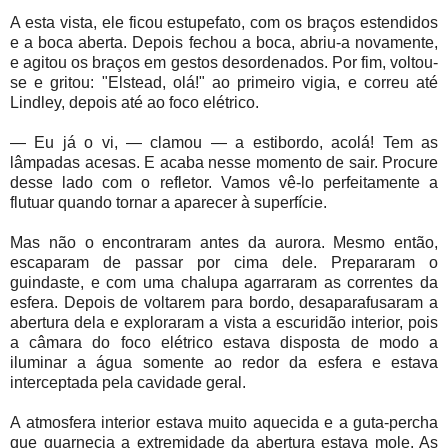
A esta vista, ele ficou estupefato, com os braços estendidos
e a boca aberta. Depois fechou a boca, abriu-a novamente,
e agitou os braços em gestos desordenados. Por fim, voltou-
se e gritou: "Elstead, olá!" ao primeiro vigia, e correu até
Lindley, depois até ao foco elétrico.
— Eu já o vi, — clamou — a estibordo, acolá! Tem as
lâmpadas acesas. E acaba nesse momento de sair. Procure
desse lado com o refletor. Vamos vê-lo perfeitamente a
flutuar quando tornar a aparecer à superfície.
Mas não o encontraram antes da aurora. Mesmo então,
escaparam de passar por cima dele. Prepararam o
guindaste, e com uma chalupa agarraram as correntes da
esfera. Depois de voltarem para bordo, desaparafusaram a
abertura dela e exploraram a vista a escuridão interior, pois
a câmara do foco elétrico estava disposta de modo a
iluminar a água somente ao redor da esfera e estava
interceptada pela cavidade geral.
A atmosfera interior estava muito aquecida e a guta-percha
que guarnecia a extremidade da abertura estava mole. As