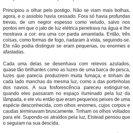
Principiou a olhar pelo postigo. Não se viam mais bolhas,
agora, e o assobio havia cessado. Fora só havia profundas
trevas, de um negror espesso como veludo, salvo nos
pontos em que o jato de luz elétrica penetrava na água e lhe
mostrava a cor: era uma cor parda amarelada. Então, três
coisas, como formas de fogo, nadaram à vista, seguindo-se.
Ele não podia distinguir se eram pequenas, ou enormes e
afastadas.
Cada uma delas se desenhava com relevos azulados,
quase tão brilhantes como as luzes de uma barca de pesca,
luzes que parecia produzirem muita fumaça, e tinham de
cada lado manchas da mesma luz, como a das portinholas
dos navios. A sua fosforescência pareceu extinguir-se,
quando eles passaram no espaço iluminado pela luz da
lâmpada, e ele viu então que eram pequenos peixes de uma
espécie desconhecida, com olhos enormes, cujos corpos e
caudas terminavam bruscamente. Tinham os olhos voltados
para ele. Supondo-os atraídos pela luz, Elstead pensou que
o seguiam na sua descida.