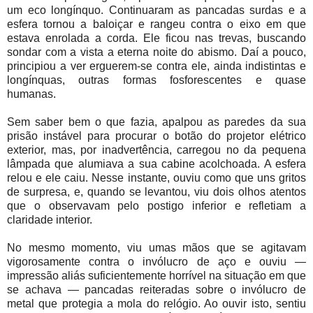
um eco longínquo. Continuaram as pancadas surdas e a
esfera tornou a baloiçar e rangeu contra o eixo em que
estava enrolada a corda. Ele ficou nas trevas, buscando
sondar com a vista a eterna noite do abismo. Daí a pouco,
principiou a ver erguerem-se contra ele, ainda indistintas e
longínquas, outras formas fosforescentes e quase
humanas.
Sem saber bem o que fazia, apalpou as paredes da sua
prisão instável para procurar o botão do projetor elétrico
exterior, mas, por inadvertência, carregou no da pequena
lâmpada que alumiava a sua cabine acolchoada. A esfera
relou e ele caiu. Nesse instante, ouviu como que uns gritos
de surpresa, e, quando se levantou, viu dois olhos atentos
que o observavam pelo postigo inferior e refletiam a
claridade interior.
No mesmo momento, viu umas mãos que se agitavam
vigorosamente contra o invólucro de aço e ouviu —
impressão aliás suficientemente horrível na situação em que
se achava — pancadas reiteradas sobre o invólucro de
metal que protegia a mola do relógio. Ao ouvir isto, sentiu