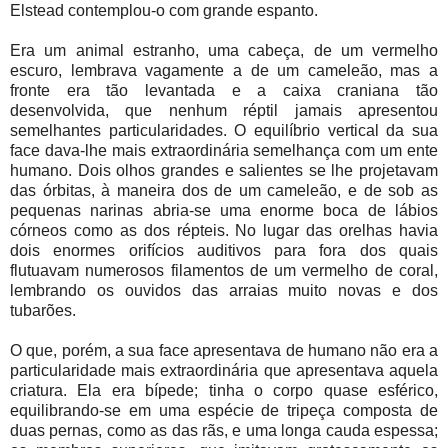
Elstead contemplou-o com grande espanto.
Era um animal estranho, uma cabeça, de um vermelho
escuro, lembrava vagamente a de um cameleão, mas a
fronte era tão levantada e a caixa craniana tão
desenvolvida, que nenhum réptil jamais apresentou
semelhantes particularidades. O equilíbrio vertical da sua
face dava-lhe mais extraordinária semelhança com um ente
humano. Dois olhos grandes e salientes se lhe projetavam
das órbitas, à maneira dos de um cameleão, e de sob as
pequenas narinas abria-se uma enorme boca de lábios
córneos como as dos répteis. No lugar das orelhas havia
dois enormes orifícios auditivos para fora dos quais
flutuavam numerosos filamentos de um vermelho de coral,
lembrando os ouvidos das arraias muito novas e dos
tubarões.
O que, porém, a sua face apresentava de humano não era a
particularidade mais extraordinária que apresentava aquela
criatura. Ela era bípede; tinha o corpo quase esférico,
equilibrando-se em uma espécie de tripeça composta de
duas pernas, como as das rãs, e uma longa cauda espessa;