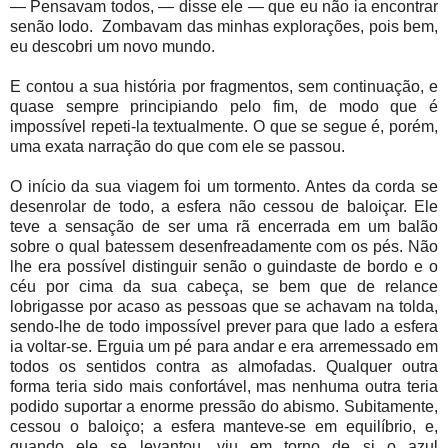
— Pensavam todos, — disse ele — que eu não ia encontrar
senão Iodo.
Zombavam das minhas explorações, pois bem,
eu descobri um novo mundo.
E contou a sua história por fragmentos, sem continuação, e
quase sempre principiando pelo fim, de modo que é
impossível repeti-la textualmente. O que se segue é, porém,
uma exata narração do que com ele se passou.
O início da sua viagem foi um tormento. Antes da corda se
desenrolar de todo, a esfera não cessou de baloiçar. Ele
teve a sensação de ser uma rã encerrada em um balão
sobre o qual batessem desenfreadamente com os pés. Não
lhe era possível distinguir senão o guindaste de bordo e o
céu por cima da sua cabeça, se bem que de relance
lobrigasse por acaso as pessoas que se achavam na tolda,
sendo-lhe de todo impossível prever para que lado a esfera
ia voltar-se. Erguia um pé para andar e era arremessado em
todos os sentidos contra as almofadas. Qualquer outra
forma teria sido mais confortável, mas nenhuma outra teria
podido suportar a enorme pressão do abismo. Subitamente,
cessou o baloiço; a esfera manteve-se em equilíbrio, e,
quando ele se levantou, viu em torno de si o azul