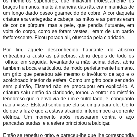
os membros superiores, que imitavam grotescamente os
braços humanos, muito à maneira das rãs, eram munidas de
um longo dardo ósseo guarnecido de cobre. A cor daquela
criatura era variegada: a cabeça, as mãos e as pernas eram
de cor de púrpura, mas a pele, que pendia flutuante, em
volta do corpo, como se foram vestes,
eram de um pardo
fosforescente. Ficou parada ali, ofuscada pela claridade.
Por fim, aquele desconhecido habitante do abismo
entreabriu a custo as pálpebras, abriu depois de todo os
olhos; em seguida, levantando a mão acima deles, abriu
também a boca e articulou, de modo perfeitamente humano,
um grito que penetrou até mesmo o invólucro de aço e o
acolchoado interior da esfera. Como um grito pode ser dado
sem pulmão, Elstead não se preocupou em explicá-lo. A
criatura saiu então da claridade, tornou a entrar no mistério
tenebroso que o envolvia de um e outro lado, e, conquanto
não a visse, Elstead sentiu que ela se dirigia para ele. Certo
de que a luz é que a estava atraindo, interrompeu a corrente
elétrica. Um momento após, ressoaram contra o aço
pancadas surdas, e a esfera principiou a baloiçar.
Então se repetiu o grito, e pareceu-lhe que lhe correspondia