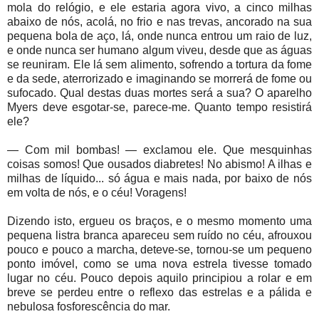
mola do relógio, e ele estaria agora vivo, a cinco milhas
abaixo de nós, acolá, no frio e nas trevas, ancorado na sua
pequena bola de aço, lá, onde nunca entrou um raio de luz,
e onde nunca ser humano algum viveu, desde que as águas
se reuniram. Ele lá sem alimento, sofrendo a tortura da fome
e da sede, aterrorizado e imaginando se morrerá de fome ou
sufocado. Qual destas duas mortes será a sua? O aparelho
Myers deve esgotar-se, parece-me. Quanto tempo resistirá
ele?
— Com mil bombas! — exclamou ele. Que mesquinhas
coisas somos! Que ousados diabretes! No abismo! A ilhas e
milhas de líquido... só água e mais nada, por baixo de nós
em volta de nós, e o céu! Voragens!
Dizendo isto, ergueu os braços, e o mesmo momento uma
pequena listra branca apareceu sem ruído no céu, afrouxou
pouco e pouco a marcha, deteve-se, tornou-se um pequeno
ponto imóvel, como se uma nova estrela tivesse tomado
lugar no céu. Pouco depois aquilo principiou a rolar e em
breve se perdeu entre o reflexo das estrelas e a pálida e
nebulosa fosforescência do mar.