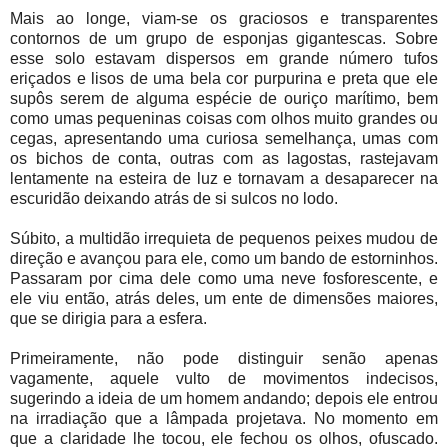
Mais ao longe, viam-se os graciosos e transparentes
contornos de um grupo de esponjas gigantescas. Sobre
esse solo estavam dispersos em grande número tufos
eriçados e lisos de uma bela cor purpurina e preta que ele
supôs serem de alguma espécie de ouriço marítimo, bem
como umas pequeninas coisas com olhos muito grandes ou
cegas, apresentando uma curiosa semelhança, umas com
os bichos de conta, outras com as lagostas, rastejavam
lentamente na esteira de luz e tornavam a desaparecer na
escuridão deixando atrás de si sulcos no lodo.
Súbito, a multidão irrequieta de pequenos peixes mudou de
direção e avançou para ele, como um bando de estorninhos.
Passaram por cima dele como uma neve fosforescente, e
ele viu então, atrás deles, um ente de dimensões maiores,
que se dirigia para a esfera.
Primeiramente, não pode distinguir senão apenas
vagamente, aquele vulto de movimentos indecisos,
sugerindo a ideia de um homem andando; depois ele entrou
na irradiação que a lâmpada projetava. No momento em
que a claridade lhe tocou, ele fechou os olhos, ofuscado.