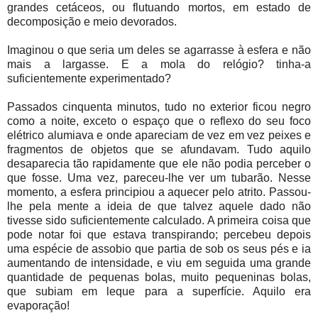
grandes cetáceos, ou flutuando mortos, em estado de
decomposição e meio devorados.
Imaginou o que seria um deles se agarrasse à esfera e não
mais a largasse. E a mola do relógio? tinha-a
suficientemente experimentado?
Passados cinquenta minutos, tudo no exterior ficou negro
como a noite, exceto o espaço que o reflexo do seu foco
elétrico alumiava e onde apareciam de vez em vez peixes e
fragmentos de objetos que se afundavam. Tudo aquilo
desaparecia tão rapidamente que ele não podia perceber o
que fosse. Uma vez, pareceu-lhe ver um tubarão. Nesse
momento, a esfera principiou a aquecer pelo atrito. Passou-
lhe pela mente a ideia de que talvez aquele dado não
tivesse sido suficientemente calculado. A primeira coisa que
pode notar foi que estava transpirando; percebeu depois
uma espécie de assobio que partia de sob os seus pés e ia
aumentando de intensidade, e viu em seguida uma grande
quantidade de pequenas bolas, muito pequeninas bolas,
que subiam em leque para a superfície. Aquilo era
evaporação!