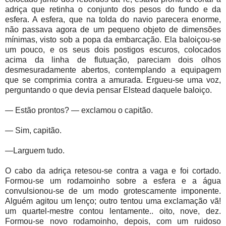
adriça que retinha o conjunto dos pesos do fundo e da
esfera. A esfera, que na tolda do navio parecera enorme,
não passava agora de um pequeno objeto de dimensões
mínimas, visto sob a popa da embarcação. Ela baloiçou-se
um pouco, e os seus dois postigos escuros, colocados
acima da linha de flutuação, pareciam dois olhos
desmesuradamente abertos, contemplando a equipagem
que se comprimia contra a amurada. Ergueu-se uma voz,
perguntando o que devia pensar Elstead daquele baloiço.
— Estão prontos? — exclamou o capitão.
— Sim, capitão.
—Larguem tudo.
O cabo da adriça retesou-se contra a vaga e foi cortado.
Formou-se um rodamoinho sobre a esfera e a água
convulsionou-se de um modo grotescamente imponente.
Alguém agitou um lenço; outro tentou uma exclamação vã!
um quartel-mestre contou lentamente.. oito, nove, dez.
Formou-se novo rodamoinho, depois, com um ruidoso