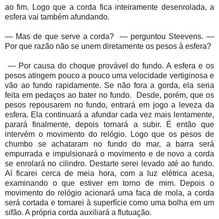
ao fim. Logo que a corda fica inteiramente desenrolada, a
esfera vai também afundando.
— Mas de que serve a corda?
— perguntou Steevens. —
Por que razão não se unem diretamente os pesos à esfera?
— Por causa do choque provável do fundo. A esfera e os
pesos atingem pouco a pouco uma velocidade vertiginosa e
vão ao fundo rapidamente. Se não fora a gorda, ela seria
feita em pedaços ao bater no fundo.
Desde, porém, que os
pesos repousarem no fundo, entrará em jogo a leveza da
esfera. Ela continuará a afundar cada vez mais lentamente,
parará finalmente, depois tornará a subir. É então que
intervém o movimento do relógio. Logo que os pesos de
chumbo se achataram no fundo do mar, a barra será
empurrada e impulsionará o movimento e de novo a corda
se enrolará no cilindro. Destarte serei levado até ao fundo.
Aí ficarei cerca de meia hora, com a luz elétrica acesa,
examinando o que estiver em torno de mim. Depois o
movimento do relógio acionará uma faca de mola, a corda
será cortada e tornarei à superfície como uma bolha em um
sifão. A própria corda auxiliará a flutuação.