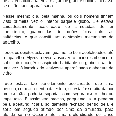
delas, encaixilhada em armação de grande solidez, achava-
se então parte aparafusada.
Nesse mesmo dia, pela manhã, os dois homens tinham
visto primeira vez o interior daquele globo. Ele estava
cuidadosamente acolchoado de almofadas de ar
comprimido, guarnecidas de botões fixos entre as
saliências, e que constituíam o simples mecanismo do
aparelho.
Todos os objetos estavam igualmente bem acolchoados, até
o aparelho Myers, devia absorver o ácido carbônico e
substituir o oxigênio aspirado habitante do globo, quando,
uma vez lá introduzido, estivesse aparafusada a abertura de
vidro.
Tudo estava tão perfeitamente acolchoado, que uma
pessoa, colocada dentro da esfera, se esta fosse atirada por
um canhão, poderia suportar com segurança o choque
impetuoso. E assim era preciso, porquanto ia lá penetrar
pela abertura: ficaria solidamente fechado dentro dela e
seria em seguida atirado por cima da amurada, para
afundar-se no Oceano até uma profundidade de cinco