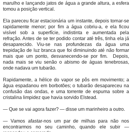
marulho e lançando jatos de água a grande altura, a esfera
tomou a posição vertical.
Ela pareceu ficar estacionária um instante, depois tornar-se
rapidamente menor; por fim a água cobriu-a, e ela ficou
visível sob a superfície, indistinta e aumentada pela
refração. Antes de se ter podido contar até três, tinha ela já
desaparecido. Viu-se nas profundezas da água uma
trepidação de luz branca que foi diminuindo até não formar
mais que um ponto, desvanecendo-se por fim.
Depois,
nada mais se viu senão o abismo de águas tenebrosas,
onde nadava um tubarão.
Rapidamente, a hélice do vapor se pôs em movimento; a
água espadanou em borbotões; o tubarão desapareceu na
confusão das ondas, e uma torrente de espuma sobre a
cristalina limpidez que havia sorvido Elstead.
— Que se vai agora fazer? — disse um marinheiro a outro.
— Vamos afastar-nos um par de milhas para não nos
encontrarmos no seu caminho, quando ele subir —