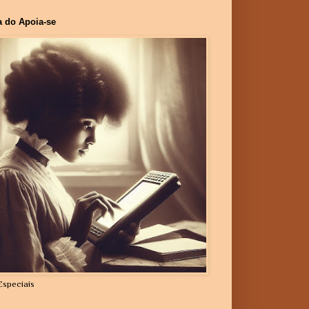
a do Apoia-se
Especiais