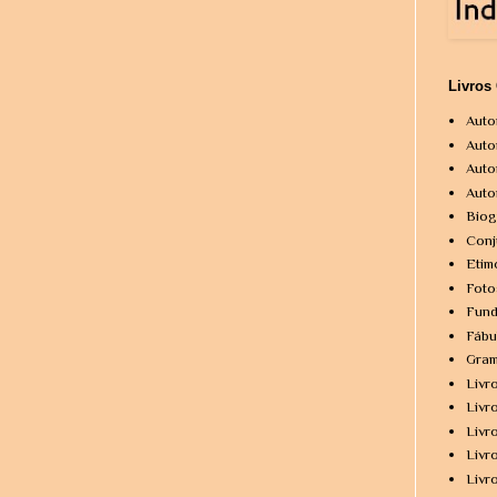
Livros
Auto
Auto
Auto
Auto
Biog
Conj
Etim
Foto
Fund
Fábu
Gram
Livr
Livr
Livr
Livr
Livr