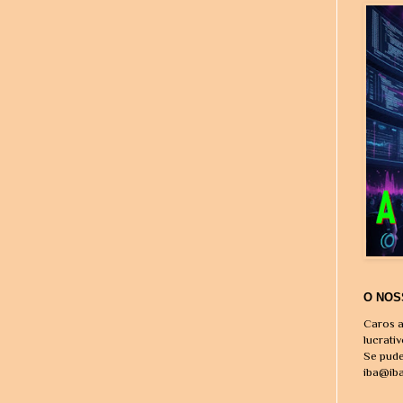
O NOS
Caros a
lucrati
Se pude
iba@ib