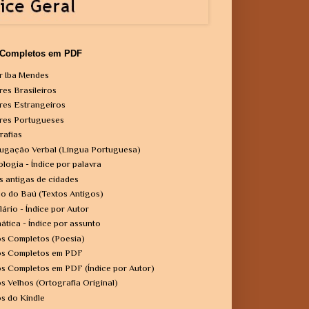
 Completos em PDF
r Iba Mendes
res Brasileiros
res Estrangeiros
res Portugueses
rafias
ugação Verbal (Língua Portuguesa)
ologia - Índice por palavra
s antigas de cidades
o do Baú (Textos Antigos)
lário - Índice por Autor
ática - Índice por assunto
os Completos (Poesia)
os Completos em PDF
os Completos em PDF (Índice por Autor)
os Velhos (Ortografia Original)
os do Kindle