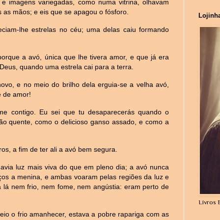
 e imagens variegadas, como numa vitrina, olhavam
 as mãos; e eis que se apagou o fósforo.
Lojinh
eciam-lhe estrelas no céu; uma delas caiu formando
orque a avó, única que lhe tivera amor, e que já era
Deus, quando uma estrela cai para a terra.
novo, e no meio do brilho dela erguia-se a velha avó,
e de amor!
me contigo. Eu sei que tu desaparecerás quando o
gão quente, como
o delicioso ganso assado, e como a
s, a fim de ter ali a avó bem segura.
 havia luz mais viva do que em pleno dia; a avó nunca
aços a menina, e ambas voaram pelas regiões da luz e
via lá nem frio, nem fome, nem angústia: eram perto de
Livros 
io o frio amanhecer, estava a pobre rapariga com as