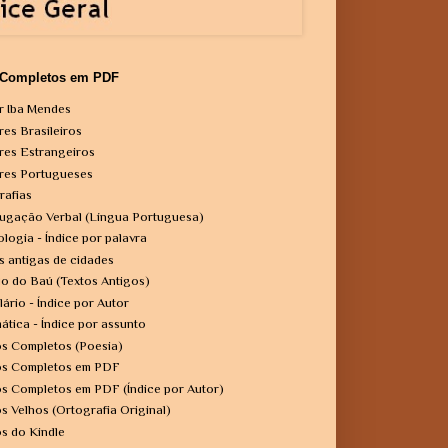
 Completos em PDF
r Iba Mendes
res Brasileiros
res Estrangeiros
res Portugueses
rafias
ugação Verbal (Língua Portuguesa)
ologia - Índice por palavra
s antigas de cidades
o do Baú (Textos Antigos)
lário - Índice por Autor
ática - Índice por assunto
os Completos (Poesia)
os Completos em PDF
os Completos em PDF (Índice por Autor)
os Velhos (Ortografia Original)
os do Kindle