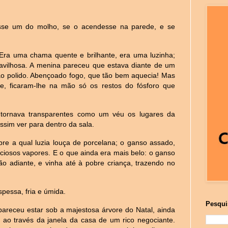
rasse um do molho, se o acendesse na parede, e se
 Era uma chama quente e brilhante, era uma luzinha;
avilhosa. A menina pareceu que estava diante de um
tão polido. Abençoado fogo, que tão bem aquecia! Mas
, ficaram-lhe na mão só os restos do fósforo que
 tornava transparentes como um véu os lugares da
ssim ver para dentro da sala.
re a qual luzia louça de porcelana; o ganso assado,
ciosos vapores. E o que ainda era mais belo: o ganso
ão adiante, e vinha até à pobre criança, trazendo no
spessa, fria e úmida.
Pesqui
pareceu estar sob a majestosa árvore do Natal, ainda
 ao través da janela da casa de um rico negociante.