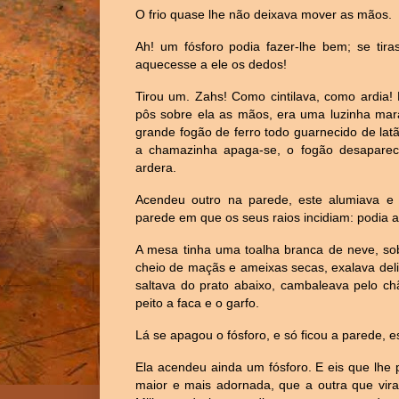
O frio quase lhe não deixava mover as mãos.
Ah! um fósforo podia fazer-lhe bem; se ti
aquecesse a ele os dedos!
Tirou um. Zahs! Como cintilava, como ardia!
pôs sobre ela as mãos, era uma luzinha mar
grande fogão de ferro todo guarnecido de la
a chamazinha apaga-se, o fogão desaparece
ardera.
Acendeu outro na parede, este alumiava e
parede em que os seus raios incidiam: podia a
A mesa tinha uma toalha branca de neve, sob
cheio de maçãs e ameixas secas, exalava deli
saltava do prato abaixo, cambaleava pelo ch
peito a faca e o garfo.
Lá se apagou o fósforo, e só ficou a parede, e
Ela acendeu ainda um fósforo. E eis que lhe 
maior e mais adornada, que a outra que vira