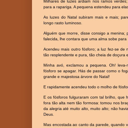
Milhares de luzes ardiam nos ramos verdes;
para a rapariga. A pequena estendeu para elas
As luzes do Natal subiram mais e mais; par
longo rasto luminoso.
Alguém que morre, disse consigo a menina; p
falecida, lhe contara que uma alma sobe para 
Acendeu mais outro fósforo; a luz fez-se de 
tão resplendente e pura, tão cheia de doçura 
Minha avó, exclamou a pequena. Oh! leva-
fósforo se apagar. Hás de passar como o fo
grande e majestosa árvore do Natal!
E rapidamente acendeu todo o molho de fósforo
E os fósforos fulguraram com tal brilho, que
fora tão alta nem tão formosa: tomou nos br
da alegria até muito alto, muito alto; não ha
Deus.
Mas encostada ao canto da parede, quando ve