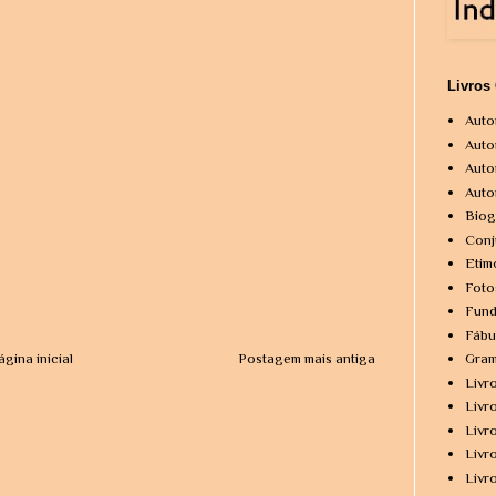
Livros
Auto
Auto
Auto
Auto
Biog
Conj
Etim
Foto
Fund
Fábu
ágina inicial
Postagem mais antiga
Gram
Livr
Livr
Livr
Livr
Livr