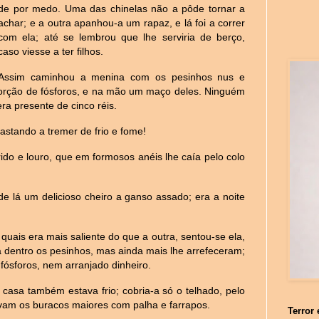
de por medo. Uma das chinelas não a pôde tornar a
achar; e a outra apanhou-a um rapaz, e lá foi a correr
com ela; até se lembrou que lhe serviria de berço,
caso viesse a ter filhos.
Assim caminhou a menina com os pesinhos
nus e
 porção de fósforos, e na mão um maço deles. Ninguém
ra presente de cinco réis.
astando a tremer de frio e fome!
ido e louro, que em formosos anéis lhe caía pelo colo
de lá um delicioso cheiro a ganso assado; era a noite
uais era mais saliente do que a outra, sentou-se ela,
dentro os pesinhos, mas ainda mais lhe arrefeceram;
fósforos, nem arranjado dinheiro.
 casa também estava frio; cobria-a só o telhado, pelo
vam os buracos maiores com palha e farrapos.
Terror 