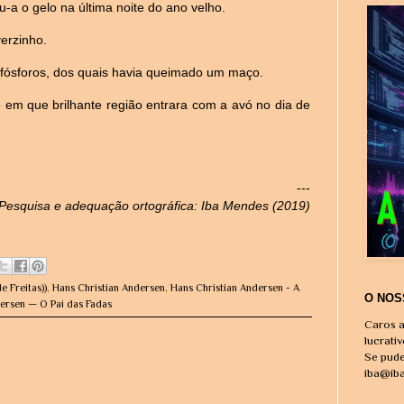
-a o gelo na última noite do ano velho.
erzinho.
s fósforos, dos quais havia queimado um maço.
e em que brilhante região entrara com a avó no dia de
---
Pesquisa e adequação ortográfica: Iba Mendes (2019)
e Freitas))
,
Hans Christian Andersen
,
Hans Christian Andersen - A
O NOS
dersen — O Pai das Fadas
Caros a
lucrati
Se pude
iba@ib