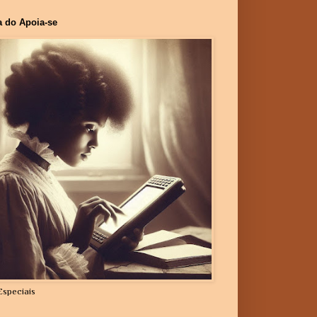
a do Apoia-se
Especiais