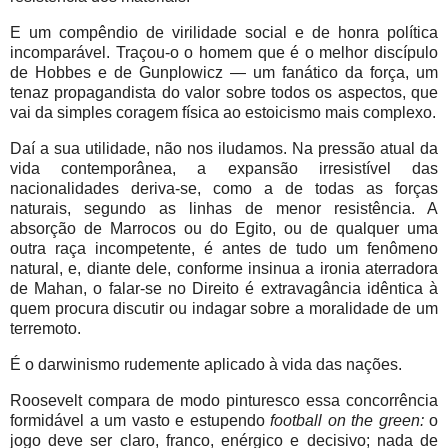
E um compêndio de virilidade social e de honra política
incomparável. Traçou-o o homem que é o melhor discípulo
de Hobbes e de Gunplowicz — um fanático da força, um
tenaz propagandista do valor sobre todos os aspectos, que
vai da simples coragem física ao estoicismo mais complexo.
Daí a sua utilidade, não nos iludamos. Na pressão atual da
vida contemporânea, a expansão irresistível das
nacionalidades deriva-se, como a de todas as forças
naturais, segundo as linhas de menor resistência. A
absorção de Marrocos ou do Egito, ou de qualquer uma
outra raça incompetente, é antes de tudo um fenômeno
natural, e, diante dele, conforme insinua a ironia aterradora
de Mahan, o falar-se no Direito é extravagância idêntica à
quem procura discutir ou indagar sobre a moralidade de um
terremoto.
É o darwinismo rudemente aplicado à vida das nações.
Roosevelt compara de modo pinturesco essa concorrência
formidável a um vasto e estupendo
football on the green:
o
jogo deve ser claro, franco, enérgico e decisivo; nada de