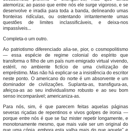
atemoriza; ao passo que entre nós ele surge vigoroso, e se
desenvolve e irradia para toda a banda, delineando umas
fronteiras ridículas, ou ostentando irritantemente umas
questões de limites inclassificáveis, e deixa-nos
impassíveis...
Completa-o um outro.
Ao patriotismo diferenciado alia-se, pior, o cosmopolitismo
— essa espécie de regime colonial do espírito que
transforma o filho de um país num emigrado virtual vivendo,
estéril, no ambiente fictício de uma civilização de
empréstimo. Mas não há explicar-se a insistência do escritor
neste ponto. O americano do norte é um absorvente e um
dominador de civilizações. Suplanta-as, transfigura-as,
afeiçoa-as ao seu individualismo robusto e ao seu bom
senso incomparável; americaniza-as.
Para nós, sim, é que parecem feitas aquelas páginas
severas riçadas de repentinos e vivos golpes de ironia —
porque entre nós é que se faz mister repetir longamente, e
monotonamente mesmo, que mais vale ser um original do
que uma cópia, embora esta valha mais do que aquele" e