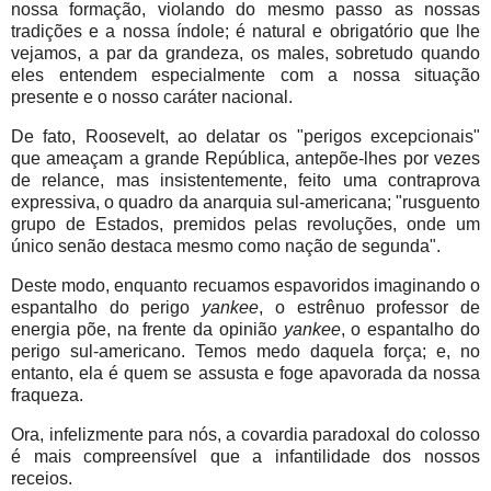
nossa formação, violando do mesmo passo as nossas
tradições e a nossa índole; é natural e obrigatório que lhe
vejamos, a par da grandeza, os males, sobretudo quando
eles entendem especialmente com a nossa situação
presente e o nosso caráter nacional.
De fato, Roosevelt,
ao delatar os "perigos excepcionais"
que ameaçam a grande República, antepõe-lhes por vezes
de relance, mas insistentemente, feito uma contraprova
expressiva, o quadro da anarquia sul-americana; "rusguento
grupo de Estados, premidos pelas revoluções, onde um
único senão destaca mesmo como nação de segunda".
Deste modo, enquanto recuamos espavoridos imaginando o
espantalho do perigo
yankee
, o estrênuo professor de
energia põe, na frente da opinião
yankee
, o espantalho do
perigo sul-americano. Temos medo daquela força; e, no
entanto, ela é quem se assusta e foge apavorada da nossa
fraqueza.
Ora, infelizmente para nós, a covardia paradoxal do colosso
é mais compreensível que a infantilidade dos nossos
receios.