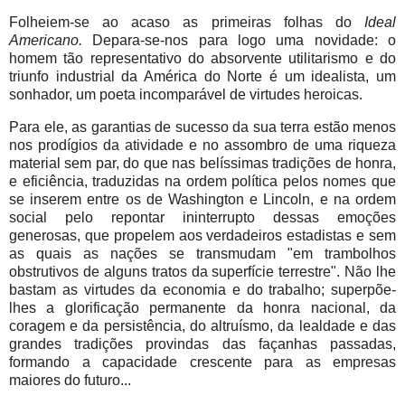
Folheiem-se ao acaso as primeiras folhas do
Ideal
Americano.
Depara-se-nos para logo uma novidade: o
homem tão representativo do absorvente utilitarismo e do
triunfo industrial da América do Norte é um idealista, um
sonhador, um poeta incomparável de virtudes heroicas.
Para ele, as garantias de sucesso da sua terra estão menos
nos prodígios da atividade e no assombro de uma riqueza
material sem par,
do que nas belíssimas tradições de honra,
e eficiência, traduzidas na ordem política pelos nomes que
se inserem entre os de Washington e Lincoln, e na ordem
social pelo repontar ininterrupto dessas emoções
generosas, que propelem aos verdadeiros estadistas e sem
as quais as nações se transmudam "em trambolhos
obstrutivos de alguns tratos da superfície terrestre". Não lhe
bastam as virtudes da economia e do trabalho; superpõe-
lhes a glorificação permanente da honra nacional, da
coragem e da persistência, do altruísmo, da lealdade e das
grandes tradições provindas das façanhas passadas,
formando a capacidade crescente para as empresas
maiores do futuro...