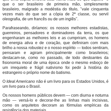
que o ser brasileiro de primeira mão, simplesmente
brasileiro, malgrado a modéstia do título, "vale cinquenta
vezes mais do que ser a cópia de 2ª classe, ou servil
oleografia, de um francês ou de um inglês".
Parafraseando, diríamos: os nossos melhores estadistas,
guerreiros, pensadores e dominadores da terra, os que
engenharam as melhores leis e as cumpriram,
os homens
de energia ativa e de coração, que definiram com mais
brilho a nossa robustez e o nosso espírito — todos sentiram,
pensaram e agiram principalmente como brasileiros;
destacam-se, como no passado, de todo destoantes da
fisionomia moral de uma época onde o mesmo esboço de
um irrequieto e frágil nativismo foi pedir à história do
estrangeiro o próprio nome do batismo.
O
Ideal Americano
não é um livro para os Estados Unidos, é
um livro para o Brasil.
Os nossos homens públicos devem — com diurna e noturna
mão — versá-lo e decorar-lhe as linhas mais incisivas,
como os arquitetos decoram as fórmulas empíricas da
resistência dos materiais.