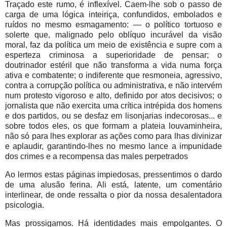
Traçado este rumo, é inflexível. Caem-lhe sob o passo de
carga de uma lógica inteiriça, confundidos, embolados e
ruídos no mesmo esmagamento: — o político tortuoso e
solerte que, malignado pelo oblíquo incurável da visão
moral, faz da política um meio de existência e supre com a
esperteza criminosa a superioridade de pensar; o
doutrinador estéril que não transforma a vida numa força
ativa e combatente; o indiferente que resmoneia, agressivo,
contra a corrupção política ou administrativa, e não intervém
num protesto vigoroso e alto, definido por atos decisivos; o
jornalista que não exercita uma crítica intrépida dos homens
e dos partidos, ou se desfaz em lisonjarias indecorosas... e
sobre todos eles, os que formam a plateia louvaminheira,
não só para lhes explorar as ações como para lhas divinizar
e aplaudir, garantindo-lhes no mesmo lance a impunidade
dos crimes e a recompensa das males perpetrados
Ao lermos estas páginas impiedosas, pressentimos o dardo
de uma alusão ferina. Ali está, latente, um comentário
interlinear, de onde ressalta o pior da nossa desalentadora
psicologia.
Mas prossigamos. Há identidades mais empolgantes. O