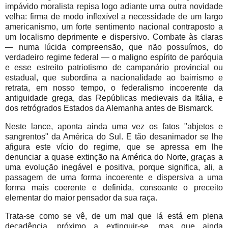
impávido moralista repisa logo adiante uma outra novidade
velha: firma de modo inflexível a necessidade de um largo
americanismo, um forte sentimento nacional contraposto a
um localismo deprimente e dispersivo. Combate às claras
— numa lúcida compreensão, que não possuímos, do
verdadeiro regime federal — o maligno espírito de paróquia
e esse estreito patriotismo de campanário provincial ou
estadual, que subordina a nacionalidade ao bairrismo e
retrata, em nosso tempo, o federalismo incoerente da
antiguidade grega, das Repúblicas medievais da Itália, e
dos retrógrados Estados da Alemanha antes de Bismarck.
Neste lance, aponta ainda uma vez os fatos "abjetos e
sangrentos" da América do Sul. E tão desanimador se lhe
afigura este vício do regime, que se apressa em lhe
denunciar a quase extinção na América do Norte, graças a
uma evolução inegável e positiva, porque significa, ali, a
passagem de uma forma incoerente e dispersiva a uma
forma mais coerente e definida, consoante o preceito
elementar do maior pensador da sua raça.
Trata-se como se vê, de um mal que lá está em plena
decadência, próximo a extinguir-se, mas que ainda