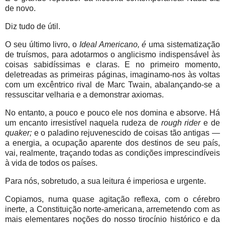
de novo.
Diz tudo de útil.
O seu último livro, o
Ideal Americano, é
uma sistematização
de truísmos, para adotarmos o anglicismo indispensável às
coisas sabidíssimas e claras. E no primeiro momento,
deletreadas as primeiras páginas, imaginamo-nos às voltas
com um excêntrico rival de Marc Twain, abalançando-se a
ressuscitar velharia e a demonstrar axiomas.
No entanto, a pouco e pouco ele nos domina e absorve. Há
um encanto irresistível naquela rudeza de
rough rider
e de
quaker;
e o paladino rejuvenescido de coisas tão antigas —
a energia, a ocupação aparente dos destinos de seu país,
vai, realmente, traçando todas as condições imprescindíveis
à vida de todos os países.
Para nós, sobretudo, a sua leitura é imperiosa e urgente.
Copiamos, numa quase agitação reflexa, com o cérebro
inerte, a Constituição norte-americana, arremetendo com as
mais elementares noções do nosso tirocínio histórico e da