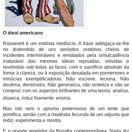
O ideal americano
Roosevelt é um estilista medíocre. A frase adelgaça-se-lhe
no distendido de uns períodos oratórios cheios de
incidentes intermináveis e rematados pela simulcadência
inaturável das mesmas ideias repisadas, volvidas e
revolvidas sob todas as faces, com o sacrifício absoluto da
forma à clareza, ou à exposição desatada em pormenores e
minúcias exemplificadoras. Não escreve, leciona. Não
doutrina, demonstra. Não generaliza, não sintetiza e não se
compraz com os aspectos brilhantes de uma teoria: analisa,
,
disseca, induz friamente
ensina.
Mas isto sem o aprumo pretensioso de um lente que
pontifica, senão com a modéstia fecunda de um adjunto que
rediz, experimenta e mostra.
E o grande repetidor da filosofia contemporânea. Nada diz