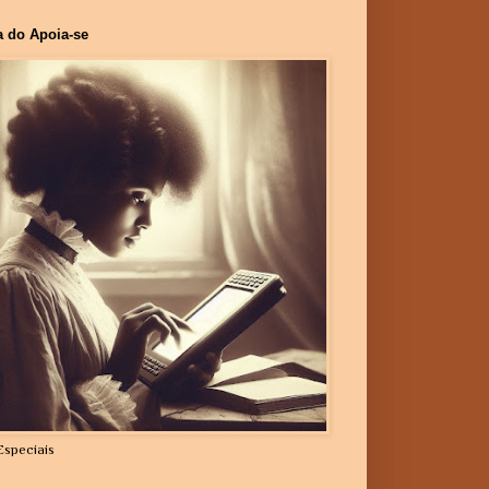
a do Apoia-se
Especiais