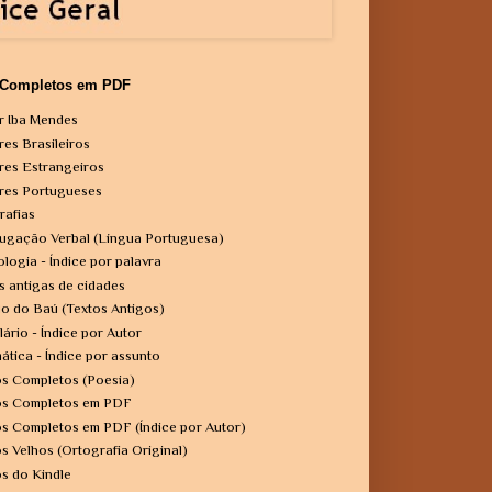
 Completos em PDF
r Iba Mendes
res Brasileiros
res Estrangeiros
res Portugueses
rafias
ugação Verbal (Língua Portuguesa)
ologia - Índice por palavra
s antigas de cidades
o do Baú (Textos Antigos)
lário - Índice por Autor
ática - Índice por assunto
os Completos (Poesia)
os Completos em PDF
os Completos em PDF (Índice por Autor)
os Velhos (Ortografia Original)
os do Kindle