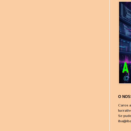
O NOS
Caros a
lucrati
Se pude
iba@ib