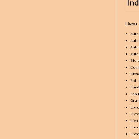
Livros
Auto
Auto
Auto
Auto
Biog
Conj
Etim
Foto
Fund
Fábu
Gram
Livr
Livr
Livr
Livr
Livr