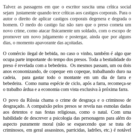
Talvez as passagens em que o escritor suscita uma crítica social
sejam justamente quando tece críticas aos castigos corporais. Para o
autor o direito de aplicar castigos corporais degenera e degrada o
homem. O medo do castigo faz não raro que o preso cometa um
novo crime, como atacar fisicamente um soldado, com o escopo de
promover um novo julgamento e postergar, ainda que por alguns
dias, o momento apavorante das açoitadas.
O comércio ilegal de bebida, no caso o vinho, também é algo que
ocupa parte importante do tempo dos presos. Toda a bestialidade do
preso é revelada com a bebedeira. Os mesmos passam, um ou dois
anos economizando, de copeque em copeque, trabalhando duro na
cadeia, para gastar todo o montante em um dia de farra e
bebedeira. Como numa espécie de ciclo, após a farra, recomeça-se
o trabalho árdua e a economia com vista exclusiva à próxima farra.
O povo da Rússia chama o crime de desgraça e o criminoso de
desgraçado. A compaixão pelos presos se revela nas esmolas dadas
aos detentos e nas festas religiosas, como o natal. Com uma
habilidade de descrever a psicologia das personagens para além do
aspecto puramente moral (não se esquecendo que se trata de
criminosos, em geral assassinos, parricidas, ladrões, etc.) é notável