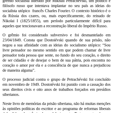
grêmio socialista liderado por Mikhail Petrachévski, um político e
filósofo russo que intentava implantar no seu país as ideias do
socialista utópico francês Charles Fourier. O contexto histórico é o
da Rússia dos czares, ou, mais especificamente, do reinado de
Nikolai I (1825/1855), um período particularmente difícil para
aqueles que tencionavam a reconstrução liberal do Império Russo.
O grêmio foi considerado subversivo e foi desmantelado em
23/04/1849. Consta que Dostoiévski quando de sua prisão, não
negou a sua afinidade com as ideias do socialismo utópico: “Sou
livre pensador no mesmo sentido em que podem chamar de livre
pensador toda pessoa que sente, no fundo do seu coração, o direito
de ser cidadão e de desejar o bem de sua pátria, pois encontra no
coração o amor por ela e a consciência de que nunca a prejudicou
de maneira alguma”.
O processo judicial contra o grupo de Petrachévski foi concluído
em novembro de 1949. Dostoiévski foi punido com a cassação dos
seus direitos civis e oito anos de trabalhos forçados em presídios
siberianos.
Neste livro de memórias da prisão siberiana, não há muitas menções
às opiniões políticas do escritor e ao programa de reformas liberais