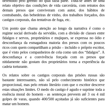
defendido pelo grêmio do qual fazia parte. Trata-se antes de uma
relato objetivo das condições de vida carcerária, com retratos dos
demais presos que conviveram com autor, dos hábitos de
contrabando, das bebedeiras de vinho, dos trabalhos forçados, dos
castigos corporais, das tentativas de fuga, etc.
Um ponto que chama atenção ao longo da narrativa é como o
regime social derivado da servidão, com a divisão de classes entre
fidalgos e servos, proprietários e mujiques, se expressa no ódio e
desconfiança da esmagadora maioria dos presos com os poucos
ricos com quem compartilham a prisão – incluído o próprio escritor,
que é visto pelos companheiros de cela como um dos “fidalgos”. A
desconfiança e a convivência forçada com os presos que
nitidamente não gostam dos proprietários torna a experiência da
cadeia torturante.
Os relatos sobre os castigos corporais das prisões russas são
bastante interessantes, não só pelo conhecimento histórico que
proporcional, mas pelo retrato literário com que o escritor descreve
estas situações limites. O medo do castigo é agudo e suprime toda a
essência moral do homem - as sentenças preveem até 3 ou 4 mil
golpes de varas, quando 400/500 açoitadas já são suficientes para
matar um homem.