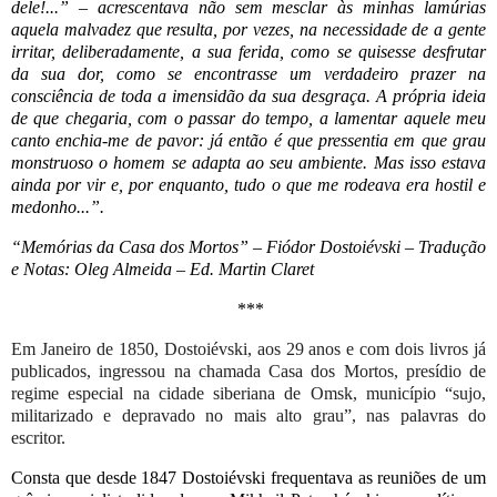
dele!...” – acrescentava não sem mesclar às minhas lamúrias
aquela malvadez que resulta, por vezes, na necessidade de a gente
irritar, deliberadamente, a sua ferida, como se quisesse desfrutar
da sua dor, como se encontrasse um verdadeiro prazer na
consciência de toda a imensidão da sua desgraça. A própria ideia
de que chegaria, com o passar do tempo, a lamentar aquele meu
canto enchia-me de pavor: já então é que pressentia em que grau
monstruoso o homem se adapta ao seu ambiente. Mas isso estava
ainda por vir e, por enquanto, tudo o que me rodeava era hostil e
medonho...”.
“Memórias da Casa dos Mortos” – Fiódor Dostoiévski – Tradução
e Notas: Oleg Almeida – Ed. Martin Claret
***
Em Janeiro de 1850, Dostoiévski, aos 29 anos e com dois livros já
publicados, ingressou na chamada Casa dos Mortos, presídio de
regime especial na cidade siberiana de Omsk, município “sujo,
militarizado e depravado no mais alto grau”, nas palavras do
escritor.
Consta que desde 1847 Dostoiévski frequentava as reuniões de um