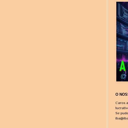
O NOS
Caros a
lucrati
Se pude
iba@ib