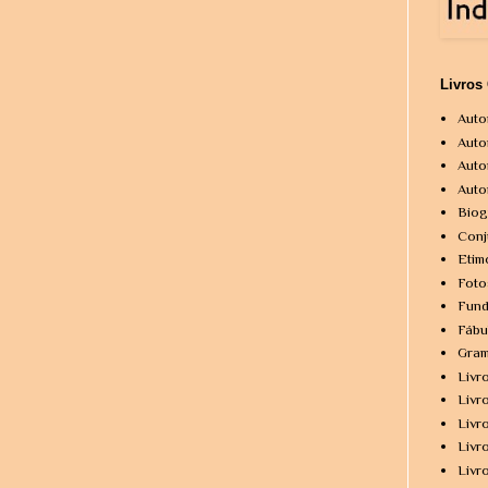
Livros
Auto
Auto
Auto
Auto
Biog
Conj
Etim
Foto
Fund
Fábu
Gram
Livr
Livr
Livr
Livr
Livr