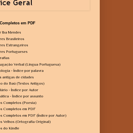
 Completos em PDF
r Iba Mendes
res Brasileiros
res Estrangeiros
res Portugueses
rafias
ugação Verbal (Língua Portuguesa)
ologia - Índice por palavra
s antigas de cidades
o do Baú (Textos Antigos)
lário - Índice por Autor
ática - Índice por assunto
os Completos (Poesia)
os Completos em PDF
os Completos em PDF (Índice por Autor)
os Velhos (Ortografia Original)
os do Kindle