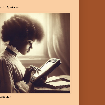
a do Apoia-se
Especiais