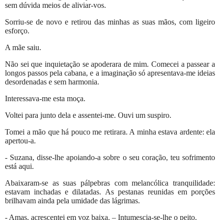
sem dúvida meios de aliviar-vos.
Sorriu-se de novo e retirou das minhas as suas mãos, com ligeiro
esforço.
A mãe saiu.
Não sei que inquietação se apoderara de mim. Comecei a passear a
longos passos pela cabana, e a imaginação só apresentava-me ideias
desordenadas e sem harmonia.
Interessava-me esta moça.
Voltei para junto dela e assentei-me. Ouvi um suspiro.
Tomei a mão que há pouco me retirara. A minha estava ardente: ela
apertou-a.
- Suzana, disse-lhe apoiando-a sobre o seu coração, teu sofrimento
está aqui.
Abaixaram-se as suas pálpebras com melancólica tranquilidade:
estavam inchadas e dilatadas. As pestanas reunidas em porções
brilhavam ainda pela umidade das lágrimas.
- Amas, acrescentei em voz baixa. – Intumescia-se-lhe o peito.