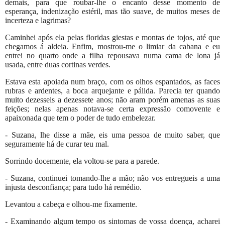
demais, para que roubar-lhe o encanto desse momento de
esperança, indenização estéril, mas tão suave, de muitos meses de
incerteza e lagrimas?
Caminhei após ela pelas floridas giestas e montas de tojos, até que
chegamos á aldeia. Enfim, mostrou-me o limiar da cabana e eu
entrei no quarto onde a filha repousava numa cama de lona já
usada, entre duas cortinas verdes.
Estava esta apoiada num braço, com os olhos espantados, as faces
rubras e ardentes, a boca arquejante e pálida. Parecia ter quando
muito dezesseis a dezessete anos; não aram porém amenas as suas
feições; nelas apenas notava-se certa expressão comovente e
apaixonada que tem o poder de tudo embelezar.
- Suzana, lhe disse a mãe, eis uma pessoa de muito saber, que
seguramente há de curar teu mal.
Sorrindo docemente, ela voltou-se para a parede.
- Suzana, continuei tomando-lhe a mão; não vos entregueis a uma
injusta desconfiança; para tudo há remédio.
Levantou a cabeça e olhou-me fixamente.
- Examinando algum tempo os sintomas de vossa doença, acharei