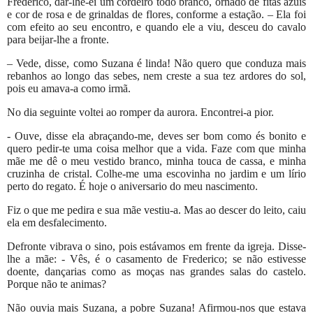
Frederico, dar-lhe-ei um cordeiro todo branco, ornado de fitas azuis
e cor de rosa e de grinaldas de flores, conforme a estação. – Ela foi
com efeito ao seu encontro, e quando ele a viu, desceu do cavalo
para beijar-lhe a fronte.
– Vede, disse, como Suzana é linda! Não quero que conduza mais
rebanhos ao longo das sebes, nem creste a sua tez ardores do sol,
pois eu amava-a como irmã.
No dia seguinte voltei ao romper da aurora. Encontrei-a pior.
- Ouve, disse ela abraçando-me, deves ser bom como és bonito e
quero pedir-te uma coisa melhor que a vida. Faze com que minha
mãe me dê o meu vestido branco, minha touca de cassa, e minha
cruzinha de cristal. Colhe-me uma escovinha no jardim e um lírio
perto do regato. É hoje o aniversario do meu nascimento.
Fiz o que me pedira e sua mãe vestiu-a. Mas ao descer do leito, caiu
ela em desfalecimento.
Defronte vibrava o sino, pois estávamos em frente da igreja. Disse-
lhe a mãe: - Vês, é o casamento de Frederico; se não estivesse
doente, dançarias como as moças nas grandes salas do castelo.
Porque não te animas?
Não ouvia mais Suzana, a pobre Suzana! Afirmou-nos que estava