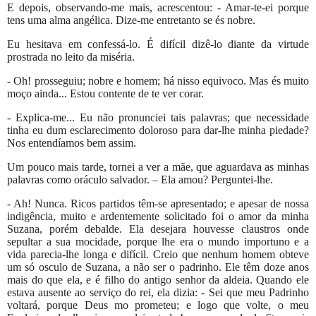
E depois, observando-me mais, acrescentou: - Amar-te-ei porque
tens uma alma angélica. Dize-me entretanto se és nobre.
Eu hesitava em confessá-lo. É difícil dizê-lo diante da virtude
prostrada no leito da miséria.
- Oh! prosseguiu; nobre e homem; há nisso equivoco. Mas és muito
moço ainda... Estou contente de te ver corar.
- Explica-me... Eu não pronunciei tais palavras; que necessidade
tinha eu dum esclarecimento doloroso para dar-lhe minha piedade?
Nos entendíamos bem assim.
Um pouco mais tarde, tornei a ver a mãe, que aguardava as minhas
palavras como oráculo salvador. – Ela amou? Perguntei-lhe.
- Ah! Nunca. Ricos partidos têm-se apresentado; e apesar de nossa
indigência, muito e ardentemente solicitado foi o amor da minha
Suzana, porém debalde. Ela desejara houvesse claustros onde
sepultar a sua mocidade, porque lhe era o mundo importuno e a
vida parecia-lhe longa e difícil. Creio que nenhum homem obteve
um só osculo de Suzana, a não ser o padrinho. Ele têm doze anos
mais do que ela, e é filho do antigo senhor da aldeia. Quando ele
estava ausente ao serviço do rei, ela dizia: - Sei que meu Padrinho
voltará, porque Deus mo prometeu; e logo que volte, o meu