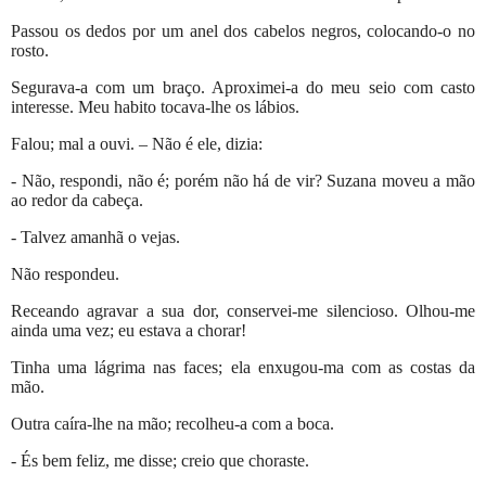
Passou os dedos por um anel dos cabelos negros, colocando-o no
rosto.
Segurava-a com um braço. Aproximei-a do meu seio com casto
interesse. Meu habito tocava-lhe os lábios.
Falou; mal a ouvi. – Não é ele, dizia:
- Não, respondi, não é; porém não há de vir? Suzana moveu a mão
ao redor da cabeça.
- Talvez amanhã o vejas.
Não respondeu.
Receando agravar a sua dor, conservei-me silencioso. Olhou-me
ainda uma vez; eu estava a chorar!
Tinha uma lágrima nas faces; ela enxugou-ma com as costas da
mão.
Outra caíra-lhe na mão; recolheu-a com a boca.
- És bem feliz, me disse; creio que choraste.