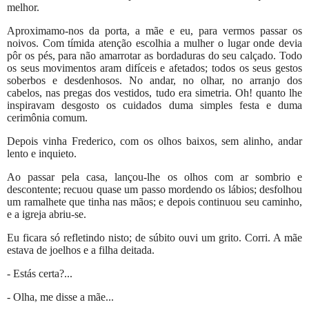
melhor.
Aproximamo-nos da porta, a mãe e eu, para vermos passar os
noivos. Com tímida atenção escolhia a mulher o lugar onde devia
pôr os pés, para não amarrotar as bordaduras do seu calçado. Todo
os seus movimentos aram difíceis e afetados; todos os seus gestos
soberbos e desdenhosos. No andar, no olhar, no arranjo dos
cabelos, nas pregas dos vestidos, tudo era simetria. Oh! quanto lhe
inspiravam desgosto os cuidados duma simples festa e duma
cerimônia comum.
Depois vinha Frederico, com os olhos baixos, sem alinho, andar
lento e inquieto.
Ao passar pela casa, lançou-lhe os olhos com ar sombrio e
descontente; recuou quase um passo mordendo os lábios; desfolhou
um ramalhete que tinha nas mãos; e depois continuou seu caminho,
e a igreja abriu-se.
Eu ficara só refletindo nisto; de súbito ouvi um grito. Corri. A mãe
estava de joelhos e a filha deitada.
- Estás certa?...
- Olha, me disse a mãe...