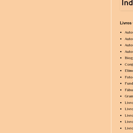
Livros
Auto
Auto
Auto
Auto
Biog
Conj
Etim
Foto
Fund
Fábu
Gram
Livr
Livr
Livr
Livr
Livr