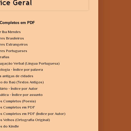
 Completos em PDF
r Iba Mendes
res Brasileiros
res Estrangeiros
res Portugueses
rafias
ugação Verbal (Língua Portuguesa)
ologia - Índice por palavra
s antigas de cidades
o do Baú (Textos Antigos)
lário - Índice por Autor
ática - Índice por assunto
os Completos (Poesia)
os Completos em PDF
os Completos em PDF (Índice por Autor)
os Velhos (Ortografia Original)
os do Kindle