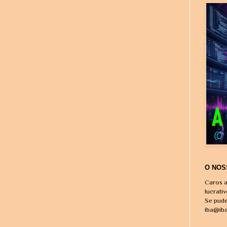
O NOS
Caros a
lucrati
Se pude
iba@ib