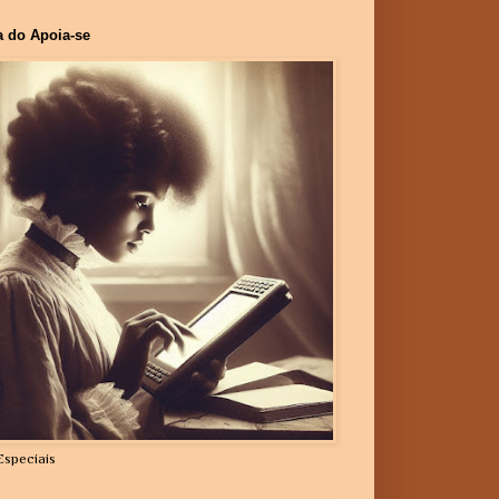
a do Apoia-se
Especiais