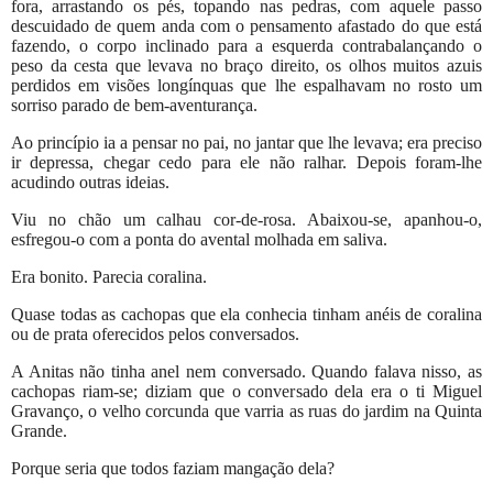
fora, arrastando os pés, topando nas pedras, com aquele passo
descuidado de quem anda com o pensamento afastado do que está
fazendo, o corpo inclinado para a esquerda contrabalançando o
peso da cesta que levava no braço direito, os olhos muitos azuis
perdidos em visões longínquas que lhe espalhavam no rosto um
sorriso parado de bem-aventurança.
Ao princípio ia a pensar no pai, no jantar que lhe levava; era preciso
ir depressa, chegar cedo para ele não ralhar. Depois foram-lhe
acudindo outras ideias.
Viu no chão um calhau cor-de-rosa. Abaixou-se, apanhou-o,
esfregou-o com a ponta do avental molhada em saliva.
Era bonito. Parecia coralina.
Quase todas as cachopas que ela conhecia tinham anéis de coralina
ou de prata oferecidos pelos conversados.
A Anitas não tinha anel nem conversado. Quando falava nisso, as
cachopas riam-se; diziam que o conversado dela era o ti Miguel
Gravanço, o velho corcunda que varria as ruas do jardim na Quinta
Grande.
Porque seria que todos faziam mangação dela?