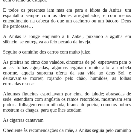
E todos os presentes iam mas era para a idiota da Anitas, um
espantalho sempre com os dentes arreganhados, e com menos
entendimento na cabeça do que um cachorro ou um bácoro, Deus
lhe perdoasse…
A Anitas ia longe enquanto a ti Zabel, puxando a agulha em
silêncio, se entregava ao feio pecado da inveja.
Seguira o caminho dos carros com muito juízo.
As piteiras no cimo dos valados, cinzentas de pó, espetavam para o
ar as folhas aguçadas; algumas erguiam muito alto a umbela
enorme, aquela suprema oferta da sua vida ao deus Sol, e
deixavam-se morrer, rojando pelo chão, humildes, as folhas
enroladas e secas.
Algumas figueiras espreitavam por cima do talude; abrasadas de
sede, estendiam com angústia os ramos retorcidos, mostravam sem
pudor a folhagem encarquilhada, branca de poeira, como os pobres
mostram as chagas, para que lhes acudam.
As cigarras cantavam.
Obediente às recomendações da mãe, a Anitas seguia pelo caminho