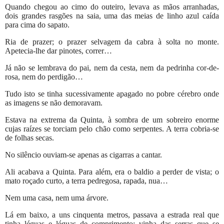
Quando chegou ao cimo do outeiro, levava as mãos arranhadas,
dois grandes rasgões na saia, uma das meias de linho azul caída
para cima do sapato.
Ria de prazer; o prazer selvagem da cabra à solta no monte.
Apetecia-lhe dar pinotes, correr…
Já não se lembrava do pai, nem da cesta, nem da pedrinha cor-de-
rosa, nem do perdigão…
Tudo isto se tinha sucessivamente apagado no pobre cérebro onde
as imagens se não demoravam.
Estava na extrema da Quinta, à sombra de um sobreiro enorme
cujas raízes se torciam pelo chão como serpentes. A terra cobria-se
de folhas secas.
No silêncio ouviam-se apenas as cigarras a cantar.
Ali acabava a Quinta. Para além, era o baldio a perder de vista; o
mato roçado curto, a terra pedregosa, rapada, nua…
Nem uma casa, nem uma árvore.
Lá em baixo, a uns cinquenta metros, passava a estrada real que
tinha léguas e léguas de comprimento; vinha das serras que se