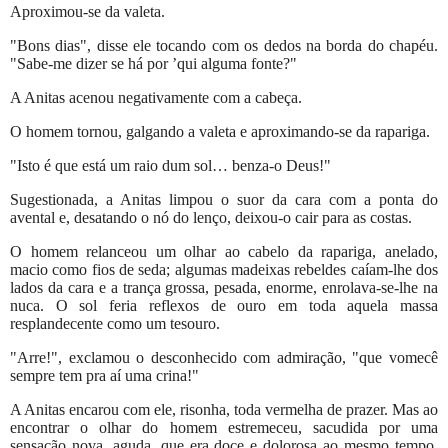
Aproximou-se da valeta.
"Bons dias", disse ele tocando com os dedos na borda do chapéu.
"Sabe-me dizer se há por ’qui alguma fonte?"
A Anitas acenou negativamente com a cabeça.
O homem tornou, galgando a valeta e aproximando-se da rapariga.
"Isto é que está um raio dum sol… benza-o Deus!"
Sugestionada, a Anitas limpou o suor da cara com a ponta do
avental e, desatando o nó do lenço, deixou-o cair para as costas.
O homem relanceou um olhar ao cabelo da rapariga, anelado,
macio como fios de seda; algumas madeixas rebeldes caíam-lhe dos
lados da cara e a trança grossa, pesada, enorme, enrolava-se-lhe na
nuca. O sol feria reflexos de ouro em toda aquela massa
resplandecente como um tesouro.
"Arre!", exclamou o desconhecido com admiração, "que vomecê
sempre tem pra aí uma crina!"
A Anitas encarou com ele, risonha, toda vermelha de prazer. Mas ao
encontrar o olhar do homem estremeceu, sacudida por uma
sensação nova, aguda, que era doce e dolorosa ao mesmo tempo.