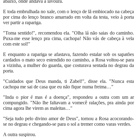
abaixo, onde andava a lavoura.
E toda embrulhada no xale, com o lenço de lã embiocado na cabeça
por cima do lenço branco amarrado em volta da testa, veio à porta
ver partir a rapariga.
"Toma sentido!", recomendou ela. "Olha lá não saias do caminho.
Puxa-me esse lenço pra cima, cachopa! Não vás de cabeça à vela
com este sol!"
E enquanto a rapariga se afastava, fazendo estalar sob os sapatões
cardados o mato seco estendido no caminho, a Rosa voltou-se para
a vizinha, a mulher do guarda, que costurava sentada no degrau da
porta.
"Cuidados que Deus manda, ti Zabel!", disse ela. "Nunca esta
cachopa me sai de casa que eu não fique numa freima…"
"Inda o pior é mas é a doença", respondeu a outra com um ar
compungido. "Não lhe faltavam a vomecê ralações, pra ainda por
cima agora lhe virem as maleitas…"
"Seja tudo pelo divino amor de Deus", tornou a Rosa acocorando-
se no degrau e chegando-se para o sol a tremer como varas verdes.
A outra suspirou.