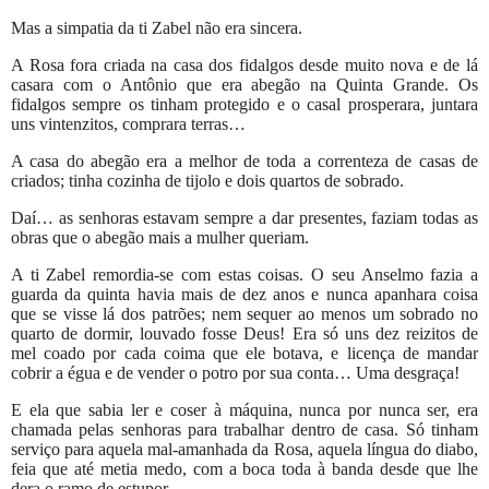
Mas a simpatia da ti Zabel não era sincera.
A Rosa fora criada na casa dos fidalgos desde muito nova e de lá
casara com o Antônio que era abegão na Quinta Grande. Os
fidalgos sempre os tinham protegido e o casal prosperara, juntara
uns vintenzitos, comprara terras…
A casa do abegão era a melhor de toda a correnteza de casas de
criados; tinha cozinha de tijolo e dois quartos de sobrado.
Daí… as senhoras estavam sempre a dar presentes, faziam todas as
obras que o abegão mais a mulher queriam.
A ti Zabel remordia-se com estas coisas. O seu Anselmo fazia a
guarda da quinta havia mais de dez anos e nunca apanhara coisa
que se visse lá dos patrões; nem sequer ao menos um sobrado no
quarto de dormir, louvado fosse Deus! Era só uns dez reizitos de
mel coado por cada coima que ele botava, e licença de mandar
cobrir a égua e de vender o potro por sua conta… Uma desgraça!
E ela que sabia ler e coser à máquina, nunca por nunca ser, era
chamada pelas senhoras para trabalhar dentro de casa. Só tinham
serviço para aquela mal-amanhada da Rosa, aquela língua do diabo,
feia que até metia medo, com a boca toda à banda desde que lhe
dera o ramo de estupor.