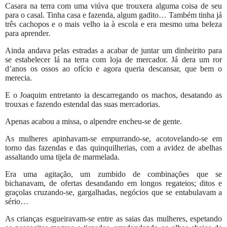
Casara na terra com uma viúva que trouxera alguma coisa de seu
para o casal. Tinha casa e fazenda, algum gadito… Também tinha já
três cachopos e o mais velho ia à escola e era mesmo uma beleza
para aprender.
Ainda andava pelas estradas a acabar de juntar um dinheirito para
se estabelecer lá na terra com loja de mercador. Já dera um ror
d’anos os ossos ao ofício e agora queria descansar, que bem o
merecia.
E o Joaquim entretanto ia descarregando os machos, desatando as
trouxas e fazendo estendal das suas mercadorias.
Apenas acabou a missa, o alpendre encheu-se de gente.
As mulheres apinhavam-se empurrando-se, acotovelando-se em
torno das fazendas e das quinquilherias, com a avidez de abelhas
assaltando uma tijela de marmelada.
Era uma agitação, um zumbido de combinações que se
bichanavam, de ofertas desandando em longos regateios; ditos e
graçolas cruzando-se, gargalhadas, negócios que se entabulavam a
sério…
As crianças esgueiravam-se entre as saias das mulheres, espetando