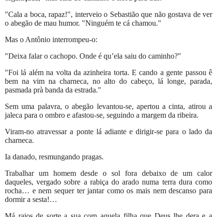
"Cala a boca, rapaz!", interveio o Sebastião que não gostava de ver
o abegão de mau humor. "Ninguém te cá chamou."
Mas o Antônio interrompeu-o:
"Deixa falar o cachopo. Onde é qu’ela saiu do caminho?"
"Foi lá além na volta da azinheira torta. E cando a gente passou ê
bem na vim na charneca, no alto do cabeço, lá longe, parada,
pasmada prà banda da estrada."
Sem uma palavra, o abegão levantou-se, apertou a cinta, atirou a
jaleca para o ombro e afastou-se, seguindo a margem da ribeira.
Viram-no atravessar a ponte lá adiante e dirigir-se para o lado da
charneca.
Ia danado, resmungando pragas.
Trabalhar um homem desde o sol fora debaixo de um calor
daqueles, vergado sobre a rabiça do arado numa terra dura como
rocha… e nem sequer ter jantar como os mais nem descanso para
dormir a sesta!…
Má raios de sorte a sua com aquela filha que Deus lhe dera e a