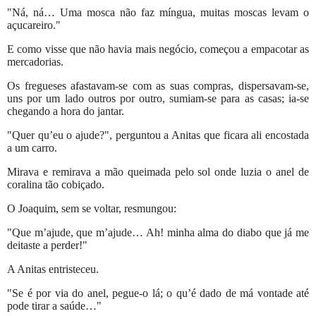
"Ná, ná… Uma mosca não faz míngua, muitas moscas levam o
açucareiro."
E como visse que não havia mais negócio, começou a empacotar as
mercadorias.
Os fregueses afastavam-se com as suas compras, dispersavam-se,
uns por um lado outros por outro, sumiam-se para as casas; ia-se
chegando a hora do jantar.
"Quer qu’eu o ajude?", perguntou a Anitas que ficara ali encostada
a um carro.
Mirava e remirava a mão queimada pelo sol onde luzia o anel de
coralina tão cobiçado.
O Joaquim, sem se voltar, resmungou:
"Que m’ajude, que m’ajude… Ah! minha alma do diabo que já me
deitaste a perder!"
A Anitas entristeceu.
"Se é por via do anel, pegue-o lá; o qu’é dado de má vontade até
pode tirar a saúde…"