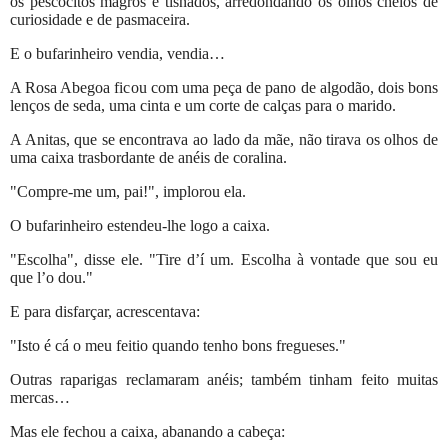
os pescocitos magros e tisnados, arredondando os olhos cheios de
curiosidade e de pasmaceira.
E o bufarinheiro vendia, vendia…
A Rosa Abegoa ficou com uma peça de pano de algodão, dois bons
lenços de seda, uma cinta e um corte de calças para o marido.
A Anitas, que se encontrava ao lado da mãe, não tirava os olhos de
uma caixa trasbordante de anéis de coralina.
"Compre-me um, pai!", implorou ela.
O bufarinheiro estendeu-lhe logo a caixa.
"Escolha", disse ele. "Tire d’í um. Escolha à vontade que sou eu
que l’o dou."
E para disfarçar, acrescentava:
"Isto é cá o meu feitio quando tenho bons fregueses."
Outras raparigas reclamaram anéis; também tinham feito muitas
mercas…
Mas ele fechou a caixa, abanando a cabeça: