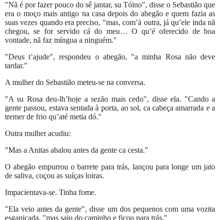
"Nã é por fazer pouco do sê jantar, su Tóino", disse o Sebastião que
era o moço mais antigo na casa depois do abegão e quem fazia as
suas vezes quando era preciso, "mas, com’à outra, já qu’ele inda nã
chegou, se for servido cá do meu… O qu’é oferecido de boa
vontade, nã faz míngua a ninguém."
"Deus t’ajude", respondeu o abegão, "a minha Rosa não deve
tardar."
A mulher do Sebastião meteu-se na conversa.
"A su Rosa deu-lh’hoje a sezão mais cedo", disse ela. "Cando a
gente passou, estava sentada à porta, ao sol, ca cabeça amarrada e a
tremer de frio qu’até metia dó."
Outra mulher acudiu:
"Mas a Anitas abalou antes da gente ca cesta."
O abegão empurrou o barrete para trás, lançou para longe um jato
de saliva, coçou as suíças loiras.
Impacientava-se. Tinha fome.
"Ela veio antes da gente", disse um dos pequenos com uma vozita
esganiçada, "mas saiu do caminho e ficou para trás."