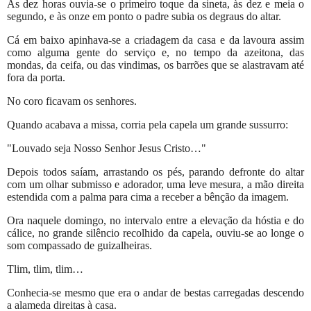
Às dez horas ouvia-se o primeiro toque da sineta, às dez e meia o
segundo, e às onze em ponto o padre subia os degraus do altar.
Cá em baixo apinhava-se a criadagem da casa e da lavoura assim
como alguma gente do serviço e, no tempo da azeitona, das
mondas, da ceifa, ou das vindimas, os barrões que se alastravam até
fora da porta.
No coro ficavam os senhores.
Quando acabava a missa, corria pela capela um grande sussurro:
"Louvado seja Nosso Senhor Jesus Cristo…"
Depois todos saíam, arrastando os pés, parando defronte do altar
com um olhar submisso e adorador, uma leve mesura, a mão direita
estendida com a palma para cima a receber a bênção da imagem.
Ora naquele domingo, no intervalo entre a elevação da hóstia e do
cálice, no grande silêncio recolhido da capela, ouviu-se ao longe o
som compassado de guizalheiras.
Tlim, tlim, tlim…
Conhecia-se mesmo que era o andar de bestas carregadas descendo
a alameda direitas à casa.