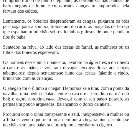
comprido tronco de pinho crepitante, as correntezas das panelas de
barro negras de fumo e cujos testos dançavam empurrados pela
fervura dos caldos.
Lentamente, os boieiros desprenderam as cangas, puxaram os bois
pela soga para a sombra, trouxeram do carro os braçados de ferrejo
que espalharam no chão sob os focinhos gulosos de onde pendiam
fios de baba.
Sentados na relva, ao lado das cestas de farnel, as mulheres ou os
filhos dos boieiros esperavam.
Os homens desceram a ribanceira, lavaram na água fresca do ribeiro
a cara e as mãos, e voltaram devagar, enxugando-se aos lenços
tabaqueiros; depois sentaram-se junto das cestas, falando e rindo,
brincando com as crianças.
O abegão foi o último a chegar. Demorara-se a tirar, com a ponta da
navalha, uma pedra entalada entre o casco e a ferradura da mão do
boi; e agora aproximava-se devagar com o seu passo pesado, as
pernas um pouco arqueadas, balançando o dorso de atleta.
Procurou com o olhar transparente e azul, inexpressivo, a mulher ou
a filha e, vendo que nem uma nem outra chegara ainda, sentou-se
no chão sem uma palavra e principiou a enrolar um cigarro.