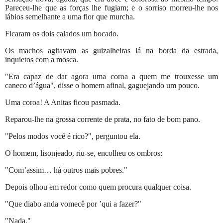
Pareceu-lhe que as forças lhe fugiam; e o sorriso morreu-lhe nos
lábios semelhante a uma flor que murcha.
Ficaram os dois calados um bocado.
Os machos agitavam as guizalheiras lá na borda da estrada,
inquietos com a mosca.
"Era capaz de dar agora uma coroa a quem me trouxesse um
caneco d’água", disse o homem afinal, gaguejando um pouco.
Uma coroa! A Anitas ficou pasmada.
Reparou-lhe na grossa corrente de prata, no fato de bom pano.
"Pelos modos você é rico?", perguntou ela.
O homem, lisonjeado, riu-se, encolheu os ombros:
"Com’assim… há outros mais pobres."
Depois olhou em redor como quem procura qualquer coisa.
"Que diabo anda vomecê por ’qui a fazer?"
"Nada."