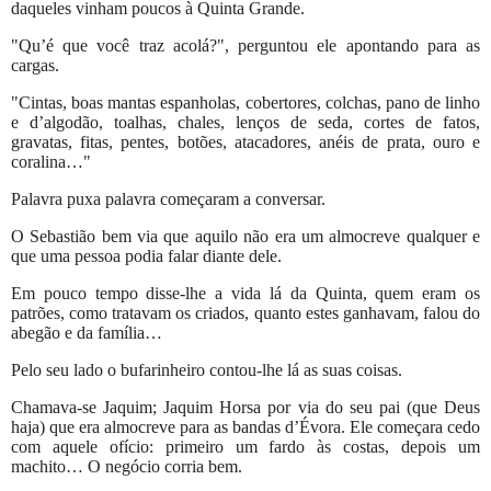
daqueles vinham poucos à Quinta Grande.
"Qu’é que você traz acolá?", perguntou ele apontando para as
cargas.
"Cintas, boas mantas espanholas, cobertores, colchas, pano de linho
e d’algodão, toalhas, chales, lenços de seda, cortes de fatos,
gravatas, fitas, pentes, botões, atacadores, anéis de prata, ouro e
coralina…"
Palavra puxa palavra começaram a conversar.
O Sebastião bem via que aquilo não era um almocreve qualquer e
que uma pessoa podia falar diante dele.
Em pouco tempo disse-lhe a vida lá da Quinta, quem eram os
patrões, como tratavam os criados, quanto estes ganhavam, falou do
abegão e da família…
Pelo seu lado o bufarinheiro contou-lhe lá as suas coisas.
Chamava-se Jaquim; Jaquim Horsa por via do seu pai (que Deus
haja) que era almocreve para as bandas d’Évora. Ele começara cedo
com aquele ofício: primeiro um fardo às costas, depois um
machito… O negócio corria bem.