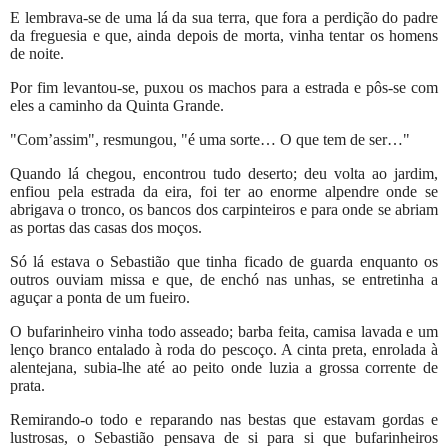
E lembrava-se de uma lá da sua terra, que fora a perdição do padre
da freguesia e que, ainda depois de morta, vinha tentar os homens
de noite.
Por fim levantou-se, puxou os machos para a estrada e pôs-se com
eles a caminho da Quinta Grande.
"Com’assim", resmungou, "é uma sorte… O que tem de ser…"
Quando lá chegou, encontrou tudo deserto; deu volta ao jardim,
enfiou pela estrada da eira, foi ter ao enorme alpendre onde se
abrigava o tronco, os bancos dos carpinteiros e para onde se abriam
as portas das casas dos moços.
Só lá estava o Sebastião que tinha ficado de guarda enquanto os
outros ouviam missa e que, de enchó nas unhas, se entretinha a
aguçar a ponta de um fueiro.
O bufarinheiro vinha todo asseado; barba feita, camisa lavada e um
lenço branco entalado à roda do pescoço. A cinta preta, enrolada à
alentejana, subia-lhe até ao peito onde luzia a grossa corrente de
prata.
Remirando-o todo e reparando nas bestas que estavam gordas e
lustrosas, o Sebastião pensava de si para si que bufarinheiros