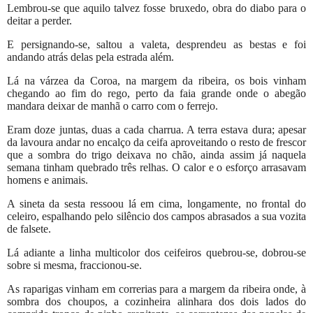
Lembrou-se que aquilo talvez fosse bruxedo, obra do diabo para o
deitar a perder.
E persignando-se, saltou a valeta, desprendeu as bestas e foi
andando atrás delas pela estrada além.
Lá na várzea da Coroa, na margem da ribeira, os bois vinham
chegando ao fim do rego, perto da faia grande onde o abegão
mandara deixar de manhã o carro com o ferrejo.
Eram doze juntas, duas a cada charrua. A terra estava dura; apesar
da lavoura andar no encalço da ceifa aproveitando o resto de frescor
que a sombra do trigo deixava no chão, ainda assim já naquela
semana tinham quebrado três relhas. O calor e o esforço arrasavam
homens e animais.
A sineta da sesta ressoou lá em cima, longamente, no frontal do
celeiro, espalhando pelo silêncio dos campos abrasados a sua vozita
de falsete.
Lá adiante a linha multicolor dos ceifeiros quebrou-se, dobrou-se
sobre si mesma, fraccionou-se.
As raparigas vinham em correrias para a margem da ribeira onde, à
sombra dos choupos, a cozinheira alinhara dos dois lados do