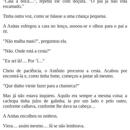
"Cala a boca…", repetiu ele com doçura. "O pai já não está
escamado."
Tinha outra voz, como se falasse a uma criança pequena.
A Anitas esfregou a cara no lenço, assoou-se e olhou para o pai a
rir.
"Não malha mais?", perguntou ela.
"Não. Onde está a cesta?"
"Eu sei lá!… Por ’í…"
Cheio de paciência, o Antônio procurou a cesta. Acabou por
encontrá-la e, como tinha fome, começou a jantar ali mesmo.
"Que diabo vieste fazer para a charneca?"
Mas já não estava inquieto. Aquilo era sempre a mesma coisa; a
cachopa tinha juízo de galinha; ia por um lado e pelo outro,
conforme calhava, conforme lhe dava na cabeça…
A Anitas encolheu os ombros.
Viera… assim mesmo… Já se não lembrava.