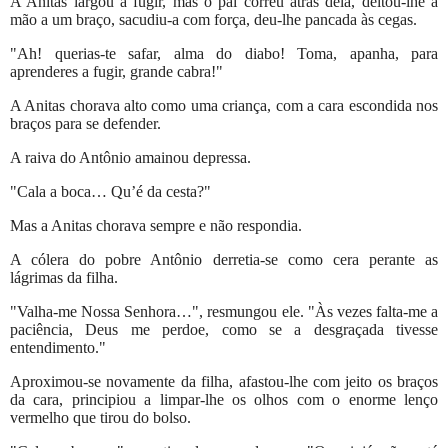
A Anitas largou a fugir, mas o pai correu atrás dela, deitou-lhe a
mão a um braço, sacudiu-a com força, deu-lhe pancada às cegas.
"Ah! querias-te safar, alma do diabo! Toma, apanha, para
aprenderes a fugir, grande cabra!"
A Anitas chorava alto como uma criança, com a cara escondida nos
braços para se defender.
A raiva do Antônio amainou depressa.
"Cala a boca… Qu’é da cesta?"
Mas a Anitas chorava sempre e não respondia.
A cólera do pobre Antônio derretia-se como cera perante as
lágrimas da filha.
"Valha-me Nossa Senhora…", resmungou ele. "Às vezes falta-me a
paciência, Deus me perdoe, como se a desgraçada tivesse
entendimento."
Aproximou-se novamente da filha, afastou-lhe com jeito os braços
da cara, principiou a limpar-lhe os olhos com o enorme lenço
vermelho que tirou do bolso.