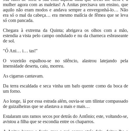
mulher agora com as maleitas! A Anitas precisava um ensino, que
aquilo não eram modos e andava sempre a envergonhá-lo… Não
era só o mal da cabeça… era mesmo malícia de fêmea que se leva
só com pancada.
Chegara à extrema da Quinta; abrigava os olhos com a mão,
estendia a vista pelo campo ondulado e nu da charneca esbraseante
de sol.
"Ó Ani… i… tas!"
O vozeirão espalhou-se no silêncio, alastrou latejando pela
imensidade deserta, caiu, morreu.
As cigarras cantavam.
Da terra escaldada e seca vinha um bafo quente como da boca de
um forno.
Ao longe, lá por essa estrada além, ouvia-se um tilintar compassado
de guizalheiras que se afastava a mais e mais…
Estalaram uns ramos secos por detrás do Antônio; este, voltando-se,
avistou a filha que se escondia entre os chaparros.