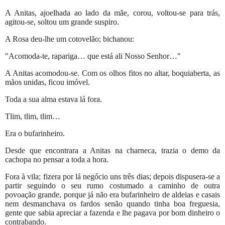
A Anitas, ajoelhada ao lado da mãe, corou, voltou-se para trás,
agitou-se, soltou um grande suspiro.
A Rosa deu-lhe um cotovelão; bichanou:
"Acomoda-te, rapariga… que está ali Nosso Senhor…"
A Anitas acomodou-se. Com os olhos fitos no altar, boquiaberta, as
mãos unidas, ficou imóvel.
Toda a sua alma estava lá fora.
Tlim, tlim, tlim…
Era o bufarinheiro.
Desde que encontrara a Anitas na charneca, trazia o demo da
cachopa no pensar a toda a hora.
Fora à vila; fizera por lá negócio uns três dias; depois dispusera-se a
partir seguindo o seu rumo costumado a caminho de outra
povoação grande, porque já não era bufarinheiro de aldeias e casais
nem desmanchava os fardos senão quando tinha boa freguesia,
gente que sabia apreciar a fazenda e lhe pagava por bom dinheiro o
contrabando.