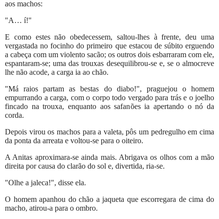
aos machos:
"A… í!"
E como estes não obedecessem, saltou-lhes à frente, deu uma
vergastada no focinho do primeiro que estacou de súbito erguendo
a cabeça com um violento sacão; os outros dois esbarraram com ele,
espantaram-se; uma das trouxas desequilibrou-se e, se o almocreve
lhe não acode, a carga ia ao chão.
"Má raios partam as bestas do diabo!", praguejou o homem
empurrando a carga, com o corpo todo vergado para trás e o joelho
fincado na trouxa, enquanto aos safanões ia apertando o nó da
corda.
Depois virou os machos para a valeta, pôs um pedregulho em cima
da ponta da arreata e voltou-se para o oiteiro.
A Anitas aproximara-se ainda mais. Abrigava os olhos com a mão
direita por causa do clarão do sol e, divertida, ria-se.
"Olhe a jaleca!", disse ela.
O homem apanhou do chão a jaqueta que escorregara de cima do
macho, atirou-a para o ombro.