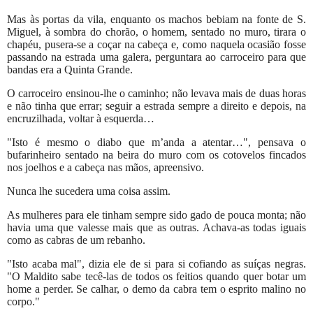
Mas às portas da vila, enquanto os machos bebiam na fonte de S.
Miguel, à sombra do chorão, o homem, sentado no muro, tirara o
chapéu, pusera-se a coçar na cabeça e, como naquela ocasião fosse
passando na estrada uma galera, perguntara ao carroceiro para que
bandas era a Quinta Grande.
O carroceiro ensinou-lhe o caminho; não levava mais de duas horas
e não tinha que errar; seguir a estrada sempre a direito e depois, na
encruzilhada, voltar à esquerda…
"Isto é mesmo o diabo que m’anda a atentar…", pensava o
bufarinheiro sentado na beira do muro com os cotovelos fincados
nos joelhos e a cabeça nas mãos, apreensivo.
Nunca lhe sucedera uma coisa assim.
As mulheres para ele tinham sempre sido gado de pouca monta; não
havia uma que valesse mais que as outras. Achava-as todas iguais
como as cabras de um rebanho.
"Isto acaba mal", dizia ele de si para si cofiando as suíças negras.
"O Maldito sabe tecê-las de todos os feitios quando quer botar um
home a perder. Se calhar, o demo da cabra tem o esprito malino no
corpo."