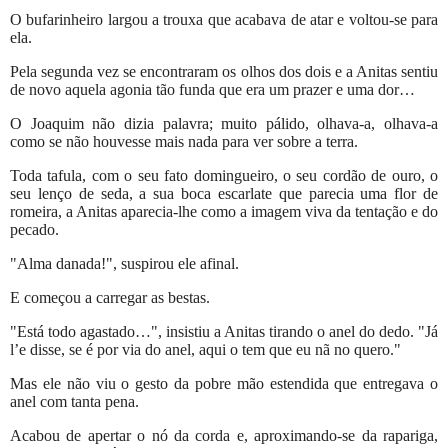
O bufarinheiro largou a trouxa que acabava de atar e voltou-se para
ela.
Pela segunda vez se encontraram os olhos dos dois e a Anitas sentiu
de novo aquela agonia tão funda que era um prazer e uma dor…
O Joaquim não dizia palavra; muito pálido, olhava-a, olhava-a
como se não houvesse mais nada para ver sobre a terra.
Toda tafula, com o seu fato domingueiro, o seu cordão de ouro, o
seu lenço de seda, a sua boca escarlate que parecia uma flor de
romeira, a Anitas aparecia-lhe como a imagem viva da tentação e do
pecado.
"Alma danada!", suspirou ele afinal.
E começou a carregar as bestas.
"Está todo agastado…", insistiu a Anitas tirando o anel do dedo. "Já
l’e disse, se é por via do anel, aqui o tem que eu nã no quero."
Mas ele não viu o gesto da pobre mão estendida que entregava o
anel com tanta pena.
Acabou de apertar o nó da corda e, aproximando-se da rapariga,