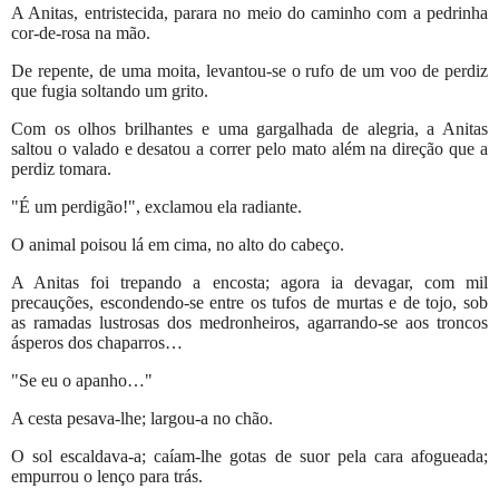
A Anitas, entristecida, parara no meio do caminho com a pedrinha
cor-de-rosa na mão.
De repente, de uma moita, levantou-se o rufo de um voo de perdiz
que fugia soltando um grito.
Com os olhos brilhantes e uma gargalhada de alegria, a Anitas
saltou o valado e desatou a correr pelo mato além na direção que a
perdiz tomara.
"É um perdigão!", exclamou ela radiante.
O animal poisou lá em cima, no alto do cabeço.
A Anitas foi trepando a encosta; agora ia devagar, com mil
precauções, escondendo-se entre os tufos de murtas e de tojo, sob
as ramadas lustrosas dos medronheiros, agarrando-se aos troncos
ásperos dos chaparros…
"Se eu o apanho…"
A cesta pesava-lhe; largou-a no chão.
O sol escaldava-a; caíam-lhe gotas de suor pela cara afogueada;
empurrou o lenço para trás.