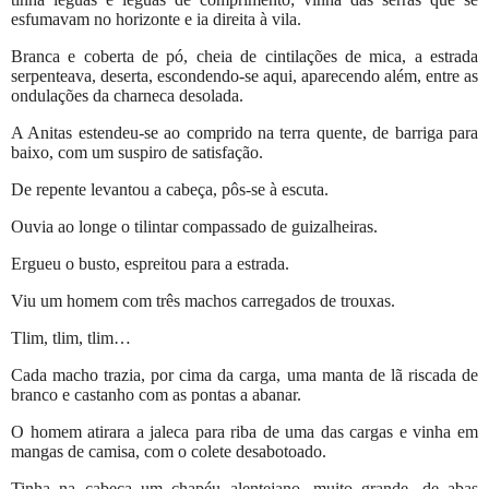
esfumavam no horizonte e ia direita à vila.
Branca e coberta de pó, cheia de cintilações de mica, a estrada
serpenteava, deserta, escondendo-se aqui, aparecendo além, entre as
ondulações da charneca desolada.
A Anitas estendeu-se ao comprido na terra quente, de barriga para
baixo, com um suspiro de satisfação.
De repente levantou a cabeça, pôs-se à escuta.
Ouvia ao longe o tilintar compassado de guizalheiras.
Ergueu o busto, espreitou para a estrada.
Viu um homem com três machos carregados de trouxas.
Tlim, tlim, tlim…
Cada macho trazia, por cima da carga, uma manta de lã riscada de
branco e castanho com as pontas a abanar.
O homem atirara a jaleca para riba de uma das cargas e vinha em
mangas de camisa, com o colete desabotoado.
Tinha na cabeça um chapéu alentejano, muito grande, de abas