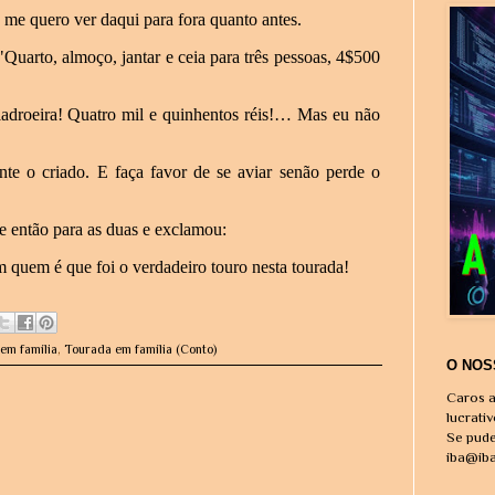
 me quero ver daqui para fora quanto antes.
Quarto, almoço, jantar e ceia para três pessoas, 4$500
ladroeira! Quatro mil e quinhentos réis!… Mas eu não
nte o criado. E faça favor de se aviar senão perde o
e então para as duas e exclamou:
uem é que foi o verdadeiro touro nesta tourada!
em família
,
Tourada em família (Conto)
O NOS
Caros a
lucrati
Se pude
iba@ib