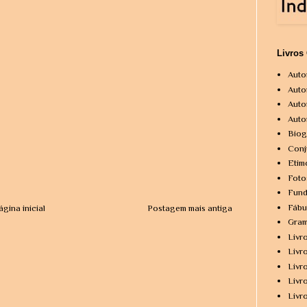
Livros
Auto
Auto
Auto
Auto
Biog
Conj
Etim
Foto
Fund
Fábu
ágina inicial
Postagem mais antiga
Gram
Livr
Livr
Livr
Livr
Livr