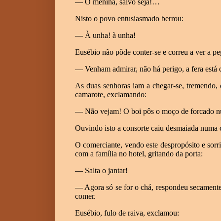
— Ó menina, salvo seja!…
Nisto o povo entusiasmado berrou:
—
À unha! à unha!
Eusébio não pôde conter-se e correu a ver a pe
— Venham admirar, não há perigo, a fera está c
As duas senhoras iam a chegar-se, tremendo,
camarote, exclamando:
— Não vejam! O boi pôs o moço de forcado n
Ouvindo isto a consorte caiu desmaiada numa cad
O comerciante, vendo este despropósito e sorr
com a família no hotel, gritando da porta:
— Salta o jantar!
— Agora só se for o chá, respondeu secamente 
comer.
Eusébio, fulo de raiva, exclamou: