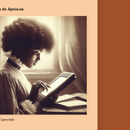
a do Apoia-se
Especiais