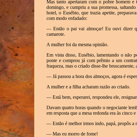
Mas tanto apertaram com o pobre homem e ta
domingo, e cumpriu a sua promessa, saltando
hotel, o Eusébio, que trazia apetite, preparava
com modo enfadado:
— Então o pai vai almoçar! Eu ouvi dizer q
camarote.
A mulher foi da mesma opinião.
Em vista disso, Eusébio, lamentando o não po
ponte e comprou já com prêmio a um contrata
fraqueza, mas o criado disse-lhe bruscamente,
— Já passou a hora dos almoços, agora é espera
A mulher e a filha acharam razão ao criado.
— Está bem, esperarei, respondeu ele, resigna
Davam quatro horas quando o negociante lembr
em resposta que a mesa redonda era às cinco e
— Então é melhor irmos indo, papá, propôs a 
— Mas eu morro de fome!