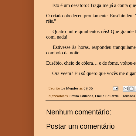
— Isto é um desaforo! Traga-me já a conta que
O criado obedeceu prontamente. Eusébio leu: "
réis."
— Quatro mil e quinhentos réis! Que grande 
comi nada!
— Estivesse às horas, respondeu tranquilame
comboio da noite.
Eusébio, cheio de cólera… e de fome, voltou-s
— Ora veem? Eu só quero que vocês me digam q
Escrito
Iba Mendes
às
09:06
Marcadores:
Emília Eduarda
,
Emília Eduarda - Tourada 
Nenhum comentário:
Postar um comentário