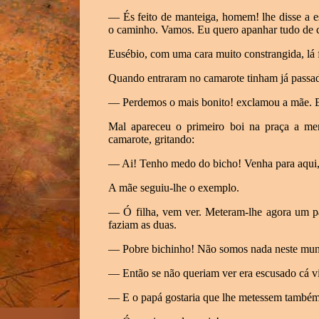
— És feito de manteiga, homem! lhe disse a e
o caminho. Vamos. Eu quero apanhar tudo de c
Eusébio, com uma cara muito constrangida, lá f
Quando entraram no camarote tinham já passado
— Perdemos o mais bonito! exclamou a mãe. E
Mal apareceu o primeiro boi na praça a men
camarote, gritando:
— Ai! Tenho medo do bicho! Venha para aqui
A mãe seguiu-lhe o exemplo.
— Ó filha, vem ver. Meteram-lhe agora um pa
faziam as duas.
— Pobre bichinho! Não somos nada neste mund
— Então se não queriam ver era escusado cá v
— E o papá gostaria que lhe metessem também