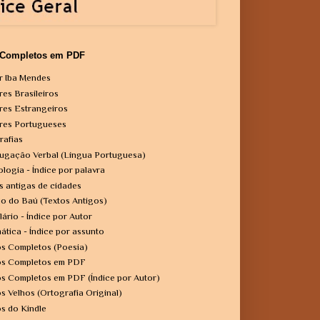
 Completos em PDF
r Iba Mendes
res Brasileiros
res Estrangeiros
res Portugueses
rafias
ugação Verbal (Língua Portuguesa)
ologia - Índice por palavra
s antigas de cidades
o do Baú (Textos Antigos)
lário - Índice por Autor
ática - Índice por assunto
os Completos (Poesia)
os Completos em PDF
os Completos em PDF (Índice por Autor)
os Velhos (Ortografia Original)
os do Kindle