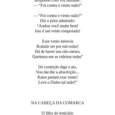
Responde com voz humilde:
— “Foi contra o vento suão!”
— “Foi contra o vento suão?”
Diz o prior admirado:
“Andou você muito bem!
Isso é um vento estuporado!
Esse vento merecia
Rodado ser por mil rodas!
Há de haver uns oito meses,
Queimou-me as videiras todas”
De contrição diga o ato,
Vou dar-lhe a absolvição...
Raios partam esse vento!
Leve o Diabo tal suão!”
NA CABEÇA DA COMARCA
O filho do boticário