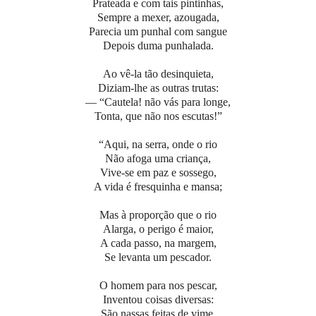
Prateada e com tais pintinhas,
Sempre a mexer, azougada,
Parecia um punhal com sangue
Depois duma punhalada.
Ao vê-la tão desinquieta,
Diziam-lhe as outras trutas:
— “Cautela! não vás para longe,
Tonta, que não nos escutas!”
“Aqui, na serra, onde o rio
Não afoga uma criança,
Vive-se em paz e sossego,
A vida é fresquinha e mansa;
Mas à proporção que o rio
Alarga, o perigo é maior,
A cada passo, na margem,
Se levanta um pescador.
O homem para nos pescar,
Inventou coisas diversas:
São nassas feitas de vime,