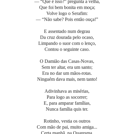
— “Que é isso?” pregunta a velha,
Que foi bem bonita em moça;
Volve logo o Serafim:
— “Não sabe? Pois então ouça!”
E assentado num degrau
Da cruz dourada pelo ocaso,
Limpando o suor com o lenço,
Contou o seguinte caso.
O Damião das Casas-Novas,
Sem ter altar, era um santo;
Era no dar um mãos-rotas.
Ninguém dava mais, nem tanto!
Adivinhava as misérias,
Para logo as socorrer;
E, para amparar famílias,
Nunca família quis ter.
Rotinho, vestia os outros
Com mão de pai, muito amiga...
Certa manhã, na Quaresma,