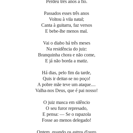
Perdeu três anos a fio.
Passados esses três anos
Voltou à vila natal;
Canta à guitarra, faz versos
E bebe-lhe menos mal.
Vai o diabo há três meses
Na residência do juiz:
Branquinha chora e não come,
E já não borda a matiz.
Há dias, pelo fim da tarde,
Quis ir deitar-se no poço!
A pobre mãe teve um ataque....
Valha-nos Deus, que é pai nosso!
O juiz masca em silêncio
O seu furor represado,
E pensa: — Se o rapazola
Fosse ao menos delegado!
Ontem, quando os astros d'ouro