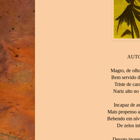
AUT
Magro, de olho
Bem servido de
Triste de car
Nariz alto no
Incapaz de as
Mais propenso ao
Bebendo em níve
De zelos inf
Devoto incens