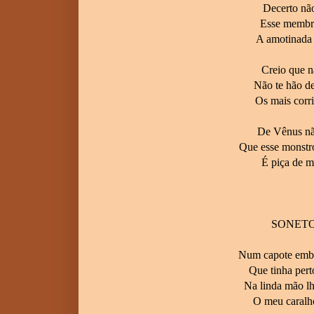
Decerto não
Esse membro
A amotinada 
Creio que n
Não te hão de
Os mais corri
De Vênus não
Que esse monstro
É piça de mo
SONETO
Num capote embr
Que tinha pert
Na linda mão lh
O meu caralho