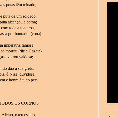
zes putas têm reinado;
 e puta de um soldado;
puta alcançou a coroa;
 com toda a tua proa,
assa por honrado: (cona)
ia imperatriz famosa,
co morreu (diz a Gazeta)
ças expirou vaidosa;
ndo dão a sua greta;
ois, ó Nize, duvidosa
gem e honra é tudo peta.
TODOS OS CORNOS
 Alcino, o teu estado,