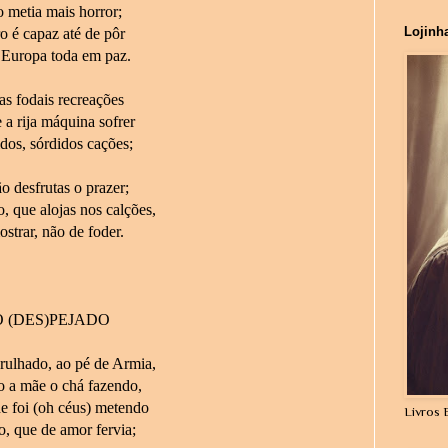
 metia mais horror;
Lojinh
 é capaz até de pôr
Europa toda em paz.
as fodais recreações
 a rija máquina sofrer
dos, sórdidos cações;
 desfrutas o prazer;
, que alojas nos calções,
strar, não de foder.
 (DES)PEJADO
ulhado, ao pé de Armia,
o a mãe o chá fazendo,
e foi (oh céus) metendo
Livros 
, que de amor fervia;