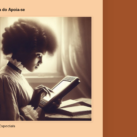
a do Apoia-se
Especiais