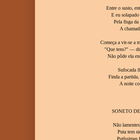
Entre o susto, en
E eu solapado
Pela fisga da
A chamada
Começa a vir-se a 
"Que tens?" — diz
Não pôde ela en
Sufocada f
Finda a partida
A noite c
SONETO DE
Não lamentes,
Puta tem si
Putíssimas 