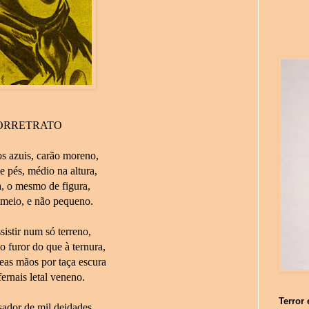
ORRETRATO
s azuis, carão moreno,
 pés, médio na altura,
a, o mesmo de figura,
 meio, e não pequeno.
sistir num só terreno,
 furor do que à ternura,
as mãos por taça escura
ernais letal veneno.
Terror 
ador de mil deidades,