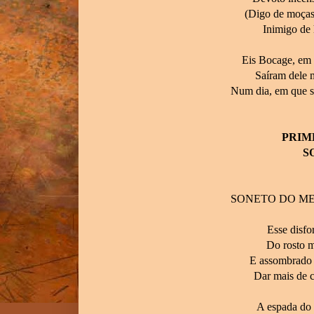
(Digo de moças
Inimigo de h
Eis Bocage, em 
Saíram dele 
Num dia, em que s
PRIM
S
SONETO DO M
Esse disfo
Do rosto m
E assombrado d
Dar mais de c
A espada do