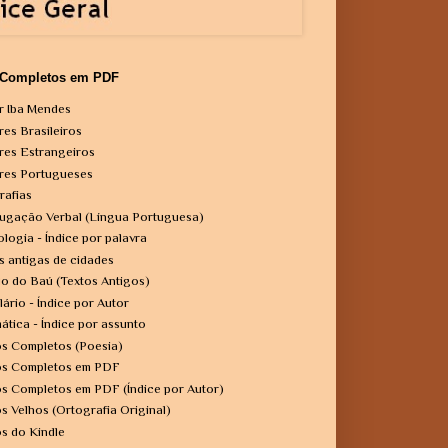
 Completos em PDF
r Iba Mendes
res Brasileiros
res Estrangeiros
res Portugueses
rafias
ugação Verbal (Língua Portuguesa)
ologia - Índice por palavra
s antigas de cidades
o do Baú (Textos Antigos)
lário - Índice por Autor
ática - Índice por assunto
os Completos (Poesia)
os Completos em PDF
os Completos em PDF (Índice por Autor)
os Velhos (Ortografia Original)
os do Kindle