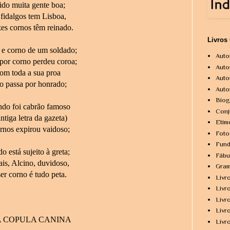
ido muita gente boa;
fidalgos tem Lisboa,
es cornos têm reinado.
Livros
, e corno de um soldado;
Auto
por corno perdeu coroa;
Auto
com toda a sua proa
Auto
o passa por honrado;
Auto
Biog
ndo foi cabrão famoso
Conj
tiga letra da gazeta)
Etim
ornos expirou vaidoso;
Foto
Fund
 está sujeito à greta;
Fábu
is, Alcino, duvidoso,
Gram
ser corno é tudo peta.
Livr
Livr
Livr
Livr
 COPULA CANINA
Livr