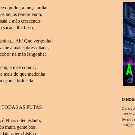
tre o pudor, a moça ardia;
 os beijos remordendo,
 saia a mão crescendo
 sacana lhe fazia;
menina... Ah! Que vergonha!
-lhe a mãe sobressaltada;
cobrir na mão langonha;
icou, a mãe corada;
, e mais do que medonha
omeçou à bofetada.
O NOS
 TODAS AS PUTAS
Caros a
lucrati
Se pude
 ó Nize, o teu estado;
iba@ib
do muita gente boa;
fidalgas tem Lisboa,