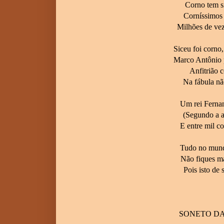
Corno tem s
Corníssimos 
Milhões de vez
Siceu foi corno
Marco Antônio 
Anfitrião 
Na fábula nã
Um rei Ferna
(Segundo a an
E entre mil c
Tudo no mundo
Não fiques ma
Pois isto de 
SONETO DA