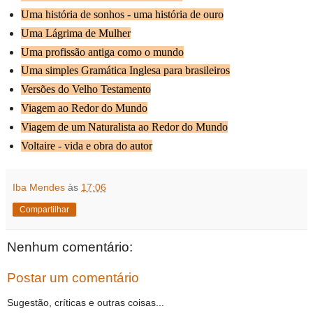
Uma história de sonhos - uma história de ouro
Uma Lágrima de Mulher
Uma profissão antiga como o mundo
Uma simples Gramática Inglesa para brasileiros
Versões do Velho Testamento
Viagem ao Redor do Mundo
Viagem de um Naturalista ao Redor do Mundo
Voltaire - vida e obra do autor
Iba Mendes
às
17:06
Compartilhar
Nenhum comentário:
Postar um comentário
Sugestão, críticas e outras coisas...