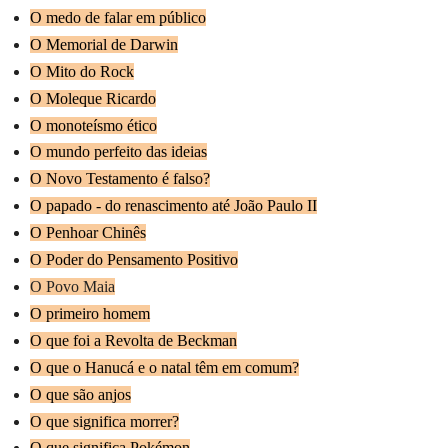
O medo de falar em público
O Memorial de Darwin
O Mito do Rock
O Moleque Ricardo
O monoteísmo ético
O mundo perfeito das ideias
O Novo Testamento é falso?
O papado - do renascimento até João Paulo II
O Penhoar Chinês
O Poder do Pensamento Positivo
O Povo Maia
O primeiro homem
O que foi a Revolta de Beckman
O que o Hanucá e o natal têm em comum?
O que são anjos
O que significa morrer?
O que significa Pokémon