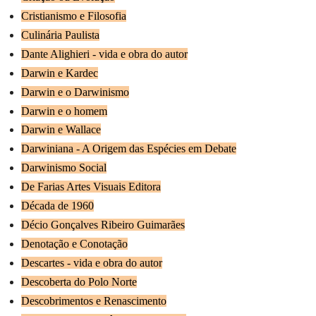
Cristianismo e Filosofia
Culinária Paulista
Dante Alighieri - vida e obra do autor
Darwin e Kardec
Darwin e o Darwinismo
Darwin e o homem
Darwin e Wallace
Darwiniana - A Origem das Espécies em Debate
Darwinismo Social
De Farias Artes Visuais Editora
Década de 1960
Décio Gonçalves Ribeiro Guimarães
Denotação e Conotação
Descartes - vida e obra do autor
Descoberta do Polo Norte
Descobrimentos e Renascimento