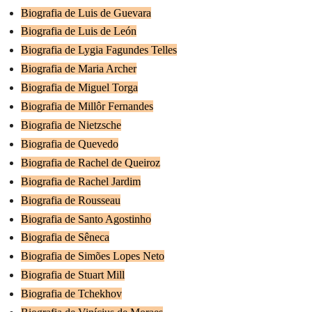
Biografia de Luis de Guevara
Biografia de Luis de León
Biografia de Lygia Fagundes Telles
Biografia de Maria Archer
Biografia de Miguel Torga
Biografia de Millôr Fernandes
Biografia de Nietzsche
Biografia de Quevedo
Biografia de Rachel de Queiroz
Biografia de Rachel Jardim
Biografia de Rousseau
Biografia de Santo Agostinho
Biografia de Sêneca
Biografia de Simões Lopes Neto
Biografia de Stuart Mill
Biografia de Tchekhov