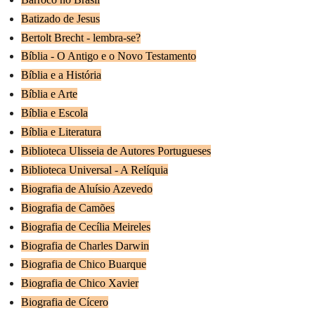
Batizado de Jesus
Bertolt Brecht - lembra-se?
Bíblia - O Antigo e o Novo Testamento
Bíblia e a História
Bíblia e Arte
Bíblia e Escola
Bíblia e Literatura
Biblioteca Ulisseia de Autores Portugueses
Biblioteca Universal - A Relíquia
Biografia de Aluísio Azevedo
Biografia de Camões
Biografia de Cecília Meireles
Biografia de Charles Darwin
Biografia de Chico Buarque
Biografia de Chico Xavier
Biografia de Cícero