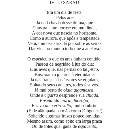
IV - O SARAU
Era um dia de festa.
Pelos ares
Já nada havia desse drama, que
Causara tanto horror: era mui linda,
A cor nova que nascia no horizonte,
Como a aurora, que após a tempestade
Vem, mimosa atriz, lá por sobre as serras
Dar vida ao mundo todo que a anelava.
O espetáculo que os ares tinham contido,
Passou de negridão à luz do dia;
E as aves que, nas pernas do tal
pisco
,
Buscaram a guarida à eternidade,
Já nas franças das árvores se erguiam,
Soltando seus cantares, todos festivos.
Já mui perto de
olaia gigantesca
,
Onde a
cigarra
desprende sua
chiada
,
Ensinando moral, filosofia,
Estava
um certo vulto
, mui sombrio!
(E de alâmpada na mão como Diógenes!)
Soltando algumas frases pouco ouvidas.
Mesmo assim, como apito em larga praça
Ou de foles qual gaita de
espavento
,