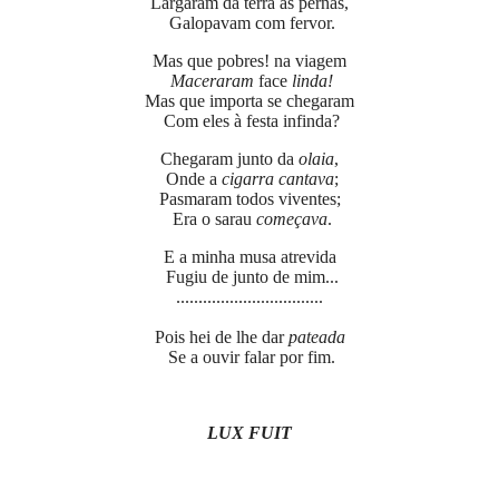
Largaram da terra as pernas,
Galopavam com fervor.
Mas que pobres! na viagem
Maceraram
face
linda
!
Mas que importa se chegaram
Com eles à festa infinda?
Chegaram junto da
olaia
,
Onde a
cigarra cantava
;
Pasmaram todos viventes;
Era o sarau
começava
.
E a minha musa atrevida
Fugiu de junto de mim...
.................................
Pois hei de lhe dar
pateada
Se a ouvir falar por fim.
LUX FUIT