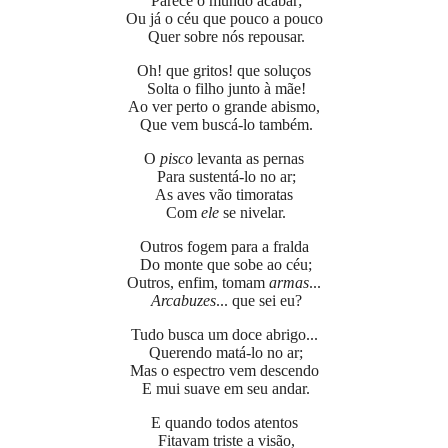
Parece o mundo acabar;
Ou já o céu que pouco a pouco
Quer sobre nós repousar.
Oh! que gritos! que soluços
Solta o filho junto à mãe!
Ao ver perto o grande abismo,
Que vem buscá-lo também.
O
pisco
levanta as pernas
Para sustentá-lo no ar;
As aves vão timoratas
Com
ele
se nivelar.
Outros fogem para a fralda
Do monte que sobe ao céu;
Outros, enfim, tomam
armas
...
Arcabuzes
... que sei eu?
Tudo busca um doce abrigo...
Querendo matá-lo no ar;
Mas o espectro vem descendo
E mui suave em seu andar.
E quando todos atentos
Fitavam triste a visão,