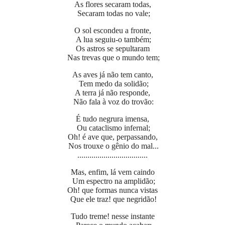
As flores secaram todas,
Secaram todas no vale;
O sol escondeu a fronte,
A lua seguiu-o também;
Os astros se sepultaram
Nas trevas que o mundo tem;
As aves já não tem canto,
Tem medo da solidão;
A terra já não responde,
Não fala à voz do trovão:
É tudo negrura imensa,
Ou cataclismo infernal;
Oh! é ave que, perpassando,
Nos trouxe o gênio do mal...
...................................
Mas, enfim, lá vem caindo
Um espectro na amplidão;
Oh! que formas nunca vistas
Que ele traz! que negridão!
Tudo treme! nesse instante