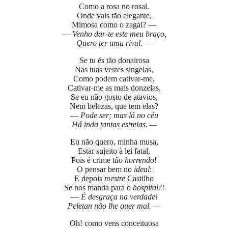
Como a rosa no rosal.
Onde vais tão elegante,
Mimosa como o zagal? —
—
Venho dar-te este meu braço,
Quero ter uma rival. —
Se tu és tão donairosa
Nas tuas vestes singelas,
Como podem cativar-me,
Cativar-me as mais donzelas,
Se eu não gosto de atavios,
Nem belezas, que tem elas?
—
Pode ser; mas lá no céu
Há inda tantas estrelas. —
Eu não quero, minha musa,
Estar sujeito à lei fatal,
Pois é crime
tão horrendo
!
O pensar bem no
ideal
:
E depois
mestre
Castilho
Se nos manda para o
hospital
?!
—
É desgraça na verdade!
Peletan não lhe quer mal. —
Oh! como vens conceituosa