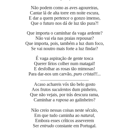
Não podem como as aves agoureiras,
Cantar lá de alta torre em noite escura,
E dar a quem pertence o gonzo imenso,
Que o futuro nos dá de luz tão pura?!
Que importa o caminhar da vaga ardente?
Não vai ela nas praias repousar?
Que importa, pois, também a luz dum foco,
Se vai noutro mais forte a luz findar?
É vaga aspiração de gente tosca
Querer lírios colher num matagal!
E desfolhar as rosas tão mimosas!
Para dar-nos um carvão,
puro cristal
!!...
..........................................
Acaso achareis vós tão belo gosto
Aos frutos
suculentos
dum pinheiro,
Que não vejais, por trás descura rama,
Caminhar a
raposa
ao galinheiro?
Não creio nessas coisas neste século,
Em que tudo caminha ao
natural
,
Embora esses críticos asseverem
Ser
entrudo
constante em Portugal.