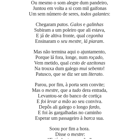
Ou mesmo o som alegre dum pandeiro,
Juntou em volta a si com mil gaifonas
Um sem número de seres,
todos galantes
:
Chegaram
patos
.
Galos
e
galinhas
Subiram a um poleiro que ali estava,
E já de altiva fronte, qual
cegonha
Ensinaram o
seu mestre, lá piaram
.
Mas não termina aqui o ajuntamento,
Porque lá fora, longe, num
roçado
,
Vem metido, qual
cesto de azeitonas
Na trouxa dum galego
mui sebento
!
Patusco, que se diz ser um
literato
.
Parou, por fim, à porta sem convite;
Mas o
mestre
, que a
tudo
dera entrada,
Levantou-se do banco de cortiça
E
foi levar a mão
ao seu conviva.
Depôs ali galego o longo
fardo
,
E foi às gargalhadas no caminho
Esperar um passageiro à
barca
sua.
Soou por fim a hora.
Disse o
mestre
: