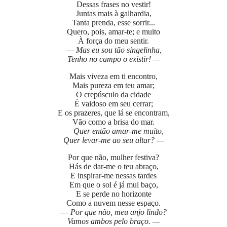
Dessas frases no vestir!
Juntas mais à galhardia,
Tanta prenda, esse sorrir...
Quero, pois, amar-te; e muito
À força do meu sentir.
—
Mas eu sou tão singelinha,
Tenho no campo o existir! —
Mais viveza em ti encontro,
Mais pureza em teu amar;
O crepúsculo da cidade
É vaidoso em seu cerrar;
E os prazeres, que lá se encontram,
Vão como a brisa do mar.
—
Quer então amar-me muito,
Quer levar-me ao seu altar? —
Por que não, mulher festiva?
Hás de dar-me o teu abraço,
E inspirar-me nessas tardes
Em que o sol é já mui baço,
E se perde no horizonte
Como a nuvem nesse espaço.
—
Por que não, meu anjo lindo?
Vamos ambos pelo braço. —