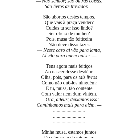
—
Não senhor; são outras coisas:
São livros de trovador. —
São abortos destes tempos,
Que vais à praça vender?
Cuidas tu ser isso lindo?
Ser oficio de mulher?
Pois, musa tão feiticeira
Não deve disso fazer.
—
Nesse caso aí vão para lama,
Aí vão para quem quiser. —
Tens agora mais feitiços
Ao nascer desse desdém:
Olha, pois, para os
tais livros
Como não quê-los ninguém:
E tu, musa, tão contente
Com valor nem dum vintém.
—
Ora, adeus; deixamos isso;
Caminhamos mais para além. —
..........................
..........................
..........................
Minha musa, estamos juntos
Da
cigarra
e da
folgança
: