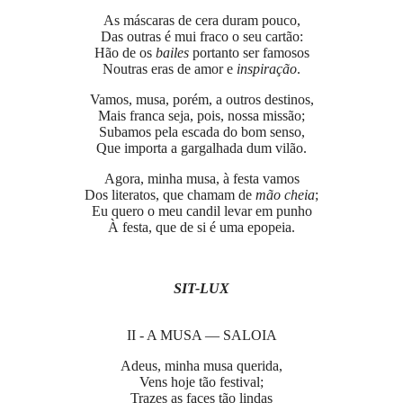
As máscaras de cera duram pouco,
Das outras é mui fraco o seu cartão:
Hão de os
bailes
portanto ser famosos
Noutras eras de amor e
inspiração
.
Vamos, musa, porém, a outros destinos,
Mais franca seja, pois, nossa missão;
Subamos pela escada do bom senso,
Que importa a gargalhada dum vilão.
Agora, minha musa, à festa vamos
Dos literatos, que chamam de
mão cheia
;
Eu quero o meu candil levar em punho
À festa, que de si é uma epopeia.
SIT-LUX
II - A MUSA — SALOIA
Adeus, minha musa querida,
Vens hoje tão festival;
Trazes as faces tão lindas