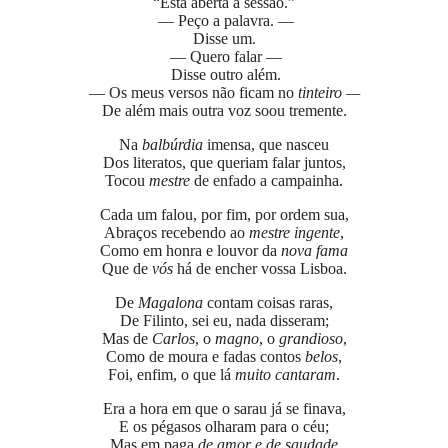
“Está aberta a sessão.”
— Peço a palavra. —
Disse um.
— Quero falar —
Disse outro além.
— Os meus versos não ficam no
tinteiro —
De além mais outra voz soou tremente.
Na
balbúrdia
imensa, que nasceu
Dos literatos, que queriam falar juntos,
Tocou
mestre
de enfado a campainha.
Cada um falou, por fim, por ordem sua,
Abraços recebendo ao
mestre ingente
,
Como em honra e louvor da
nova fama
Que de
vós
há de encher vossa Lisboa.
De
Magalona
contam coisas raras,
De Filinto, sei eu, nada disseram;
Mas de
Carlos
, o
magno
, o
grandioso
,
Como de moura e fadas contos
belos
,
Foi, enfim, o que lá
muito cantaram
.
Era a hora em que o sarau já se finava,
E os pégasos olharam para o céu;
Mas em paga
de amor e de saudade