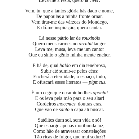
Leva-me à festa, quero lá
viver
.
Vem, tu, que a tantos glória hás dado e nome,
De papoulas a minha fronte ornar.
Vem tirar-me das várzeas do Mondego,
E dá-me inspiração, quero cantar.
Lá nesse pátrio lar de
rouxinóis
Quero meus carmes no
arrabil
tanger.
Leva-me, musa, leva-me um cantor
Que eu sinto o gênio minha mente encher.
E há de, qual
balão
em dia tenebroso,
Subir até sumir-se pelos céus;
Encherá a eternidade, o espaço, tudo,
E ofuscará esses literatos —
pigmeus
.
É um cego que o caminho lhes
aponta
!
E os leva pela mão para o seu altar!
Cordeiros
inocentes
, doutras eras,
Que vão de
santo
a capa ali buscar.
Satélites dum sol, sem vida e só!
Que esparge apenas moribunda luz,
Como hão de atravessar constelações
Tão ricas de fulgor, que mui seduz?!