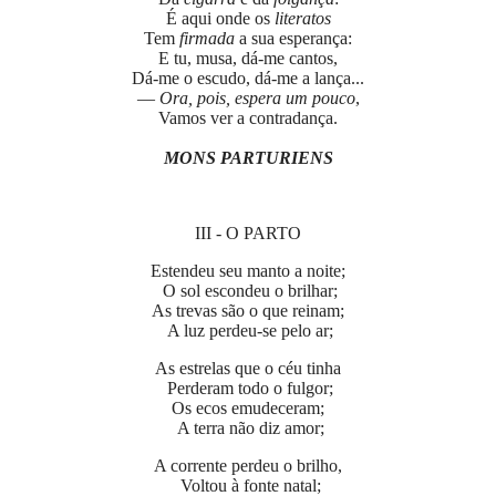
É aqui onde os
literatos
Tem
firmada
a sua esperança:
E tu, musa, dá-me cantos,
Dá-me o escudo, dá-me a lança...
—
Ora, pois, espera um pouco
,
Vamos ver a contradança.
MONS PARTURIENS
III - O PARTO
Estendeu seu manto a noite;
O sol escondeu o brilhar;
As trevas são o que reinam;
A luz perdeu-se pelo ar;
As estrelas que o céu tinha
Perderam todo o fulgor;
Os ecos emudeceram;
A terra não diz amor;
A corrente perdeu o brilho,
Voltou à fonte natal;