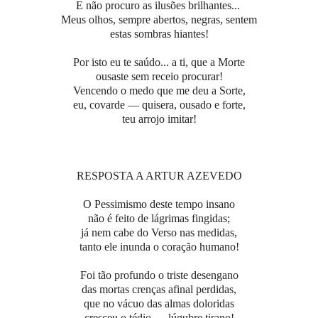
E não procuro as ilusões brilhantes...
Meus olhos, sempre abertos, negras, sentem
estas sombras hiantes!
Por isto eu te saúdo... a ti, que a Morte
ousaste sem receio procurar!
Vencendo o medo que me deu a Sorte,
eu, covarde — quisera, ousado e forte,
teu arrojo imitar!
RESPOSTA A ARTUR AZEVEDO
O Pessimismo deste tempo insano
não é feito de lágrimas fingidas;
já nem cabe do Verso nas medidas,
tanto ele inunda o coração humano!
Foi tão profundo o triste desengano
das mortas crenças afinal perdidas,
que no vácuo das almas doloridas
cresceu o tédio — lúgubre tirano!