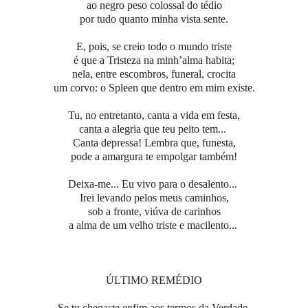
ao negro peso colossal do tédio
por tudo quanto minha vista sente.
E, pois, se creio todo o mundo triste
é que a Tristeza na minh’alma habita;
nela, entre escombros, funeral, crocita
um corvo: o Spleen que dentro em mim existe.
Tu, no entretanto, canta a vida em festa,
canta a alegria que teu peito tem...
Canta depressa! Lembra que, funesta,
pode a amargura te empolgar também!
Deixa-me... Eu vivo para o desalento...
Irei levando pelos meus caminhos,
sob a fronte, viúva de carinhos
a alma de um velho triste e macilento...
ÚLTIMO REMÉDIO
Se tu chegaste enfim aos termos da Verdade,