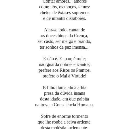
Contar amores... amores
como nós, os moços, temos:
cheios de êxtases supremos
e de infantis dissabores.
Alar-se todo, cantando
os doces hinos da Crença,
ser casto, ser meigo e brando,
ter sonhos de paz imensa...
E não é. E mau; é rude;
não guarda nobres encantos;
prefere aos Risos os Prantos,
prefere o Mal à Virtude!
E filho duma alma aflita
presa da dúvida insana
desta idade, em que palpita
na treva a Consciência Humana.
Sofre de enorme tormento
que lhe rouba a seiva ardente:
desta moléstia inclemente,