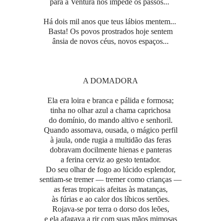
para a Ventura nos impede os passos...
Há dois mil anos que teus lábios mentem...
Basta! Os povos prostrados hoje sentem
ânsia de novos céus, novos espaços...
A DOMADORA
Ela era loira e branca e pálida e formosa;
tinha no olhar azul a chama caprichosa
do domínio, do mando altivo e senhoril.
Quando assomava, ousada, o mágico perfil
à jaula, onde rugia a multidão das feras
dobravam docilmente hienas e panteras
a ferina cerviz ao gesto tentador.
Do seu olhar de fogo ao lúcido esplendor,
sentiam-se tremer — tremer como crianças —
as feras tropicais afeitas às matanças,
às fúrias e ao calor dos líbicos sertões.
Rojava-se por terra o dorso dos leões,
e ela afagava a rir com suas mãos mimosas