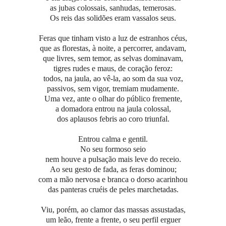
as jubas colossais, sanhudas, temerosas.
Os reis das solidões eram vassalos seus.
Feras que tinham visto a luz de estranhos céus,
que as florestas, à noite, a percorrer, andavam,
que livres, sem temor, as selvas dominavam,
tigres rudes e maus, de coração feroz:
todos, na jaula, ao vê-la, ao som da sua voz,
passivos, sem vigor, tremiam mudamente.
Uma vez, ante o olhar do público fremente,
a domadora entrou na jaula colossal,
dos aplausos febris ao coro triunfal.
Entrou calma e gentil.
No seu formoso seio
nem houve a pulsação mais leve do receio.
Ao seu gesto de fada, as feras dominou;
com a mão nervosa e branca o dorso acarinhou
das panteras cruéis de peles marchetadas.
Viu, porém, ao clamor das massas assustadas,
um leão, frente a frente, o seu perfil erguer