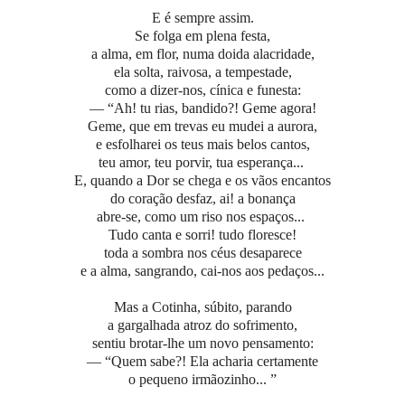
E é sempre assim.
Se folga em plena festa,
a alma, em flor, numa doida alacridade,
ela solta, raivosa, a tempestade,
como a dizer-nos, cínica e funesta:
— “Ah! tu rias, bandido?! Geme agora!
Geme, que em trevas eu mudei a aurora,
e esfolharei os teus mais belos cantos,
teu amor, teu porvir, tua esperança...
E, quando a Dor se chega e os vãos encantos
do coração desfaz, ai! a bonança
abre-se, como um riso nos espaços...
Tudo canta e sorri! tudo floresce!
toda a sombra nos céus desaparece
e a alma, sangrando, cai-nos aos pedaços...
Mas a Cotinha, súbito, parando
a gargalhada atroz do sofrimento,
sentiu brotar-lhe um novo pensamento:
— “Quem sabe?! Ela acharia certamente
o pequeno irmãozinho... ”