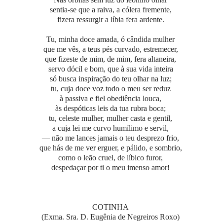
sentia-se que a raiva, a cólera fremente,
fizera ressurgir a líbia fera ardente.
Tu, minha doce amada, ó cândida mulher
que me vês, a teus pés curvado, estremecer,
que fizeste de mim, de mim, fera altaneira,
servo dócil e bom, que à sua vida inteira
só busca inspiração do teu olhar na luz;
tu, cuja doce voz todo o meu ser reduz
à passiva e fiel obediência louca,
às despóticas leis da tua rubra boca;
tu, celeste mulher, mulher casta e gentil,
a cuja lei me curvo humílimo e servil,
— não me lances jamais o teu desprezo frio,
que hás de me ver erguer, e pálido, e sombrio,
como o leão cruel, de líbico furor,
despedaçar por ti o meu imenso amor!
COTINHA
(Exma. Sra. D. Eugênia de Negreiros Roxo)