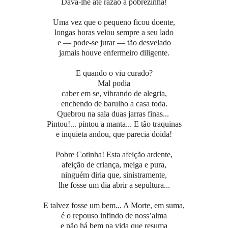
Dava-lhe até razão a pobrezinha!
Uma vez que o pequeno ficou doente,
longas horas velou sempre a seu lado
e — pode-se jurar — tão desvelado
jamais houve enfermeiro diligente.
E quando o viu curado?
Mal podia
caber em se, vibrando de alegria,
enchendo de barulho a casa toda.
Quebrou na sala duas jarras finas...
Pintou!... pintou a manta... E tão traquinas
e inquieta andou, que parecia doida!
Pobre Cotinha! Esta afeição ardente,
afeição de criança, meiga e pura,
ninguém diria que, sinistramente,
lhe fosse um dia abrir a sepultura...
E talvez fosse um bem... A Morte, em suma,
é o repouso infindo de noss’alma
e não há bem na vida que resuma