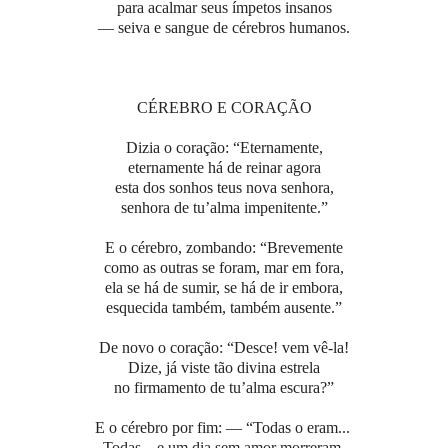
para acalmar seus ímpetos insanos
— seiva e sangue de cérebros humanos.
CÉREBRO E CORAÇÃO
Dizia o coração: “Eternamente,
eternamente há de reinar agora
esta dos sonhos teus nova senhora,
senhora de tu’alma impenitente.”
E o cérebro, zombando: “Brevemente
como as outras se foram, mar em fora,
ela se há de sumir, se há de ir embora,
esquecida também, também ausente.”
De novo o coração: “Desce! vem vê-la!
Dize, já viste tão divina estrela
no firmamento de tu’alma escura?”
E o cérebro por fim: — “Todas o eram...
Todas... e um dia sem amor morreram,