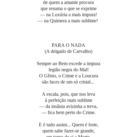
de quem a amante procura
que resuma o que se exprime
— na Luxúria a mais impura!
— na Quimera a mais sublime!
PARA O NADA
(A delgado de Carvalho)
Sempre ao Bem excede a impura
legião negra do Mal!
O Gênio, o Crime e a Loucura
são faces de um só cristal...
A escala, pois, que nos leva
à perfeição mais sublime
— da insânia avizinha a treva,
— fica bem perto do Crime.
E é tudo assim... Quem é forte,
quem sabe fazer-se grande,
em torno de si a Morte,