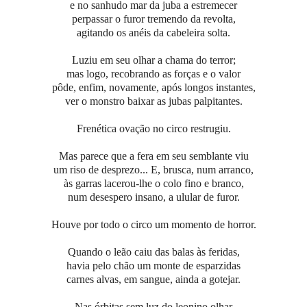
e no sanhudo mar da juba a estremecer
perpassar o furor tremendo da revolta,
agitando os anéis da cabeleira solta.
Luziu em seu olhar a chama do terror;
mas logo, recobrando as forças e o valor
pôde, enfim, novamente, após longos instantes,
ver o monstro baixar as jubas palpitantes.
Frenética ovação no circo restrugiu.
Mas parece que a fera em seu semblante viu
um riso de desprezo... E, brusca, num arranco,
às garras lacerou-lhe o colo fino e branco,
num desespero insano, a ulular de furor.
Houve por todo o circo um momento de horror.
Quando o leão caiu das balas às feridas,
havia pelo chão um monte de esparzidas
carnes alvas, em sangue, ainda a gotejar.
Nas órbitas sem luz do leonino olhar