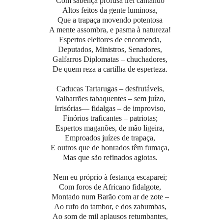
Com sabença profusa irei cantando
Altos feitos da gente luminosa,
Que a trapaça movendo potentosa
A mente assombra, e pasma à natureza!
Espertos eleitores de encomenda,
Deputados, Ministros, Senadores,
Galfarros Diplomatas – chuchadores,
De quem reza a cartilha de esperteza.
Caducas Tartarugas – desfrutáveis,
Valharrões tabaquentes – sem juízo,
Irrisórias— fidalgas – de improviso,
Finórios traficantes – patriotas;
Espertos maganões, de mão ligeira,
Emproados juízes de trapaça,
E outros que de honrados têm fumaça,
Mas que são refinados agiotas.
Nem eu próprio à festança escaparei;
Com foros de Africano fidalgote,
Montado num Barão com ar de zote –
Ao rufo do tambor, e dos zabumbas,
Ao som de mil aplausos retumbantes,