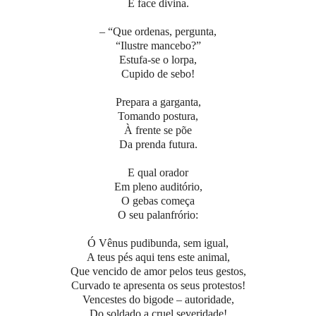
E face divina.
– “Que ordenas, pergunta,
“Ilustre mancebo?”
Estufa-se o lorpa,
Cupido de sebo!
Prepara a garganta,
Tomando postura,
À frente se põe
Da prenda futura.
E qual orador
Em pleno auditório,
O gebas começa
O seu palanfrório:
Ó Vênus pudibunda, sem igual,
A teus pés aqui tens este animal,
Que vencido de amor pelos teus gestos,
Curvado te apresenta os seus protestos!
Vencestes do bigode – autoridade,
Do soldado a cruel severidade!