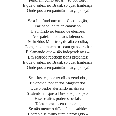
Perjuram como Judas – só por ouro:
É que o sábio, no Brasil, só quer lambança,
Onde possa empantufar a larga pança!
Se a Lei fundamental – Constipação,
Faz papel de falaz camaleão,
E surgindo no tempo de eleições,
Aos patetas ilude, aos toleirões;
Se luzidos Ministros, de alta escolha,
Com jeito, também mascam grossa rolha;
E clamando que – são independentes –,
Em segredo recebem bons presentes:
É que o sábio, no Brasil, só quer lambança,
Onde possa empantufar a larga pança!
Se a Justiça, por ter olhos vendados,
É vendida, por certos Magistrados,
Que o pudor aferrando na gaveta,
Sustentam – que o Direito é pura peta;
E se os altos poderes sociais,
Toleram estas cenas imorais;
Se não mente o rifão, já mui sabido:
Ladrão que muito furta é protegido –