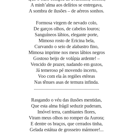
A minh’alma aos delírios se entregava,
A sombra de ilusões – de aéreos sonhos.
Formosa virgem de nevado colo,
De garços olhos, de cabelos louros;
Sanguíneos lábios, elegante porte,
Mimoso rosto de Ericina bela,
Curvando o seio de alabastro fino,
Mimosa imprime nos meus lábios negros
Gostoso beijo de volúpia ardente! –
Vencido de prazer, nadando em gozos,
Já temeroso pé movendo incerto,
Voo com ela às regiões etéreas
Nas tênues asas de ternura infinda.
.......................................................
Rasgando o véu das ilusões mentidas,
Que esta alma frágil seduzir puderam,
Imóvel terra, cambiantes flores,
Viram meus olhos no romper da Aurora;
E dentre os braços, que cerrados tinha,
Gelada estátua de grosseiro mármore!...