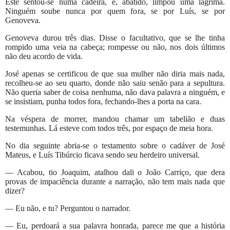
Este sentou-se numa cadeira, e, abatido, limpou uma lágrima.
Ninguém soube nunca por quem fora, se por Luís, se por
Genoveva.
Genoveva durou três dias. Disse o facultativo, que se lhe tinha
rompido uma veia na cabeça; rompesse ou não, nos dois últimos
não deu acordo de vida.
José apenas se certificou de que sua mulher não diria mais nada,
recolheu-se ao seu quarto, donde não saiu senão para a sepultura.
Não queria saber de coisa nenhuma, não dava palavra a ninguém, e
se insistiam, punha todos fora, fechando-lhes a porta na cara.
Na véspera de morrer, mandou chamar um tabelião e duas
testemunhas. Lá esteve com todos três, por espaço de meia hora.
No dia seguinte abria-se o testamento sobre o cadáver de José
Mateus, e Luís Tibúrcio ficava sendo seu herdeiro universal.
— Acabou, tio Joaquim, atalhou dali o João Carriço, que dera
provas de impaciência durante a narração, não tem mais nada que
dizer?
— Eu não, e tu? Perguntou o narrador.
— Eu, perdoará a sua palavra honrada, parece me que a história