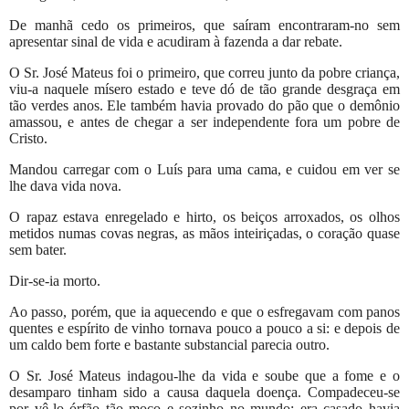
De manhã cedo os primeiros, que saíram encontraram-no sem
apresentar sinal de vida e acudiram à fazenda a dar rebate.
O Sr. José Mateus foi o primeiro, que correu junto da pobre criança,
viu-a naquele mísero estado e teve dó de tão grande desgraça em
tão verdes anos. Ele também havia provado do pão que o demônio
amassou, e antes de chegar a ser independente fora um pobre de
Cristo.
Mandou carregar com o Luís para uma cama, e cuidou em ver se
lhe dava vida nova.
O rapaz estava enregelado e hirto, os beiços arroxados, os olhos
metidos numas covas negras, as mãos inteiriçadas, o coração quase
sem bater.
Dir-se-ia morto.
Ao passo, porém, que ia aquecendo e que o esfregavam com panos
quentes e espírito de vinho tornava pouco a pouco a si: e depois de
um caldo bem forte e bastante substancial parecia outro.
O Sr. José Mateus indagou-lhe da vida e soube que a fome e o
desamparo tinham sido a causa daquela doença. Compadeceu-se
por vê-lo órfão tão moço e sozinho no mundo: era casado havia