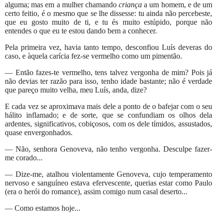
alguma; mas em a mulher chamando
criança
a um homem, e de um
certo feitio, é o mesmo que se lhe dissesse: tu ainda não percebeste,
que eu gosto muito de ti, e tu és muito estúpido, porque não
entendes o que eu te estou dando bem a conhecer.
Pela primeira vez, havia tanto tempo, desconfiou Luís deveras do
caso, e àquela carícia fez-se vermelho como um pimentão.
— Então fazes-te vermelho, tens talvez vergonha de mim? Pois já
não devias ter razão para isso, tenho idade bastante; não é verdade
que pareço muito velha, meu Luís, anda, dize?
E cada vez se aproximava mais dele a ponto de o bafejar com o seu
hálito inflamado; e de sorte, que se confundiam os olhos dela
ardentes, significativos, cobiçosos, com os dele tímidos, assustados,
quase envergonhados.
— Não, senhora Genoveva, não tenho vergonha. Desculpe fazer-
me corado...
— Dize-me, atalhou violentamente Genoveva, cujo temperamento
nervoso e sanguíneo estava efervescente, querias estar como Paulo
(era o herói do romance), assim comigo num casal deserto...
— Como estamos hoje...