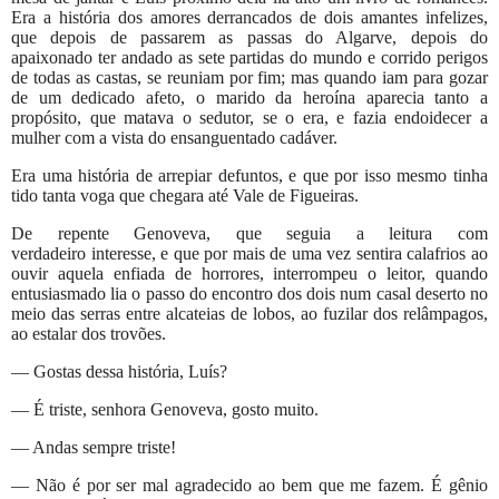
Era a história dos amores derrancados de dois amantes infelizes,
que depois de passarem as passas do Algarve, depois do
apaixonado ter andado as sete partidas do mundo e corrido perigos
de todas as castas, se reuniam por fim; mas quando iam para gozar
de um dedicado afeto, o marido da heroína aparecia tanto a
propósito, que matava o sedutor, se o era, e fazia endoidecer a
mulher com a vista do ensanguentado cadáver.
Era uma história de arrepiar defuntos, e que por isso mesmo tinha
tido tanta voga que chegara até Vale de Figueiras.
De repente Genoveva, que seguia a leitura com
verdadeiro interesse, e que por mais de uma vez sentira calafrios ao
ouvir aquela enfiada de horrores, interrompeu o leitor, quando
entusiasmado lia o passo do encontro dos dois num casal deserto no
meio das serras entre alcateias de lobos, ao fuzilar dos relâmpagos,
ao estalar dos trovões.
— Gostas dessa história, Luís?
— É triste, senhora Genoveva, gosto muito.
— Andas sempre triste!
— Não é por ser mal agradecido ao bem que me fazem. É gênio