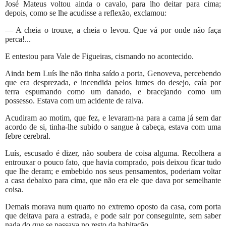
José Mateus voltou ainda o cavalo, para lho deitar para cima;
depois, como se lhe acudisse a reflexão, exclamou:
— A cheia o trouxe, a cheia o levou. Que vá por onde não faça
perca!...
E entestou para Vale de Figueiras, cismando no acontecido.
Ainda bem Luís lhe não tinha saído a porta, Genoveva, percebendo
que era desprezada, e incendida pelos lumes do desejo, caía por
terra espumando como um danado, e bracejando como um
possesso. Estava com um acidente de raiva.
Acudiram ao motim, que fez, e levaram-na para a cama já sem dar
acordo de si, tinha-lhe subido o sangue à cabeça, estava com uma
febre cerebral.
Luís, escusado é dizer, não soubera de coisa alguma. Recolhera a
entrouxar o pouco fato, que havia comprado, pois deixou ficar tudo
que lhe deram; e embebido nos seus pensamentos, poderiam voltar
a casa debaixo para cima, que não era ele que dava por semelhante
coisa.
Demais morava num quarto no extremo oposto da casa, com porta
que deitava para a estrada, e pode sair por conseguinte, sem saber
nada do que se passava no resto da habitação.