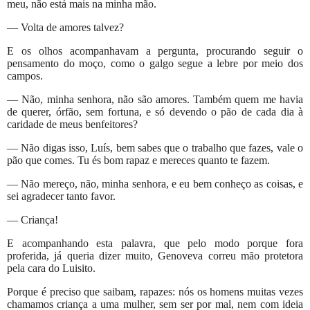
meu, não está mais na minha mão.
— Volta de amores talvez?
E os olhos acompanhavam a pergunta, procurando seguir o
pensamento do moço, como o galgo segue a lebre por meio dos
campos.
— Não, minha senhora, não são amores. Também quem me havia
de querer, órfão, sem fortuna, e só devendo o pão de cada dia à
caridade de meus benfeitores?
— Não digas isso, Luís, bem sabes que o trabalho que fazes, vale o
pão que comes. Tu és bom rapaz e mereces quanto te fazem.
— Não mereço, não, minha senhora, e eu bem conheço as coisas, e
sei agradecer tanto favor.
— Criança!
E acompanhando esta palavra, que pelo modo porque fora
proferida, já queria dizer muito, Genoveva correu mão protetora
pela cara do Luisito.
Porque é preciso que saibam, rapazes: nós os homens muitas vezes
chamamos criança a uma mulher, sem ser por mal, nem com ideia