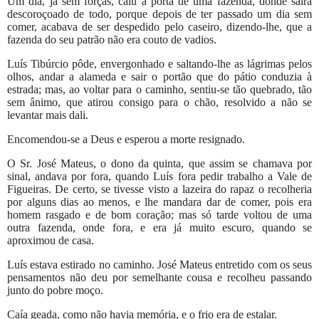
Um dia, já sem forças, caiu à porta de uma fazenda, donde saíra
descoroçoado de todo, porque depois de ter passado um dia sem
comer, acabava de ser despedido pelo caseiro, dizendo-lhe, que a
fazenda do seu patrão não era couto de vadios.
Luís Tibúrcio pôde, envergonhado e saltando-lhe as lágrimas pelos
olhos, andar a alameda e sair o portão que do pátio conduzia à
estrada; mas, ao voltar para o caminho, sentiu-se tão quebrado, tão
sem ânimo, que atirou consigo para o chão, resolvido a não se
levantar mais dali.
Encomendou-se a Deus e esperou a morte resignado.
O Sr. José Mateus, o dono da quinta, que assim se chamava por
sinal, andava por fora, quando Luís fora pedir trabalho a Vale de
Figueiras. De certo, se tivesse visto a lazeira do rapaz o recolheria
por alguns dias ao menos, e lhe mandara dar de comer, pois era
homem rasgado e de bom coração; mas só tarde voltou de uma
outra fazenda, onde fora, e era já muito escuro, quando se
aproximou de casa.
Luís estava estirado no caminho. José Mateus entretido com os seus
pensamentos não deu por semelhante cousa e recolheu passando
junto do pobre moço.
Caía geada, como não havia memória, e o frio era de estalar.