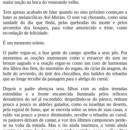
maior unção na boca do venerando velho.
Tem apenas acabado de falar quando no sino próximo começam a
bater as melancólicas
Avé-Marias
. O som vai chorando, como uma
saudade do dia que finda, pelas quebradas do monte e pelos
arvoredos dos bosques, para voltar amortecido e triste, como
recordação de felicidade.
É um momento solene.
O padre ergue-se, a boa gente do campo ajoelha a seus pés. Por
momentos as orações murmuram como o esvaecer do som no
bronze sagrado e a oração ergue-se como um coro de harmonias
dos lábios dos fieis, do murmúrio do regato, do ciciar da aragem, do
bulir do arvoredo, do tinir dos chocalhos, dos balidos do rebanho
que ao longe recolhe da pastagem para o abrigo do curral.
Depois o padre abençoa seus filhos com as mãos tremulas
estendidas e a fronte encanecida iluminada pelos reflexos
derradeiros do sol já escondido: despedindo-se do pároco, retiram
pouco a pouco os aldeões guiados, como os israelitas no deserto,
pela espiral de fumo, que se enovela sobre os tetos de suas casas, o
ruído vai pouco a pouco diminuindo, recolhe o rebanho ao curral,
os pastores deixam de cantar, a voz dos últimos camponeses perde-
se na volta da estrada. Mas o rio ainda murmura, o vento ainda