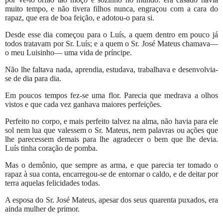
muito tempo, e não tivera filhos nunca, engraçou com a cara do
rapaz, que era de boa feição, e adotou-o para si.
Desde esse dia começou para o Luís, a quem dentro em pouco já
todos tratavam por Sr. Luís; e a quem o Sr. José Mateus chamava—
o meu Luisinho— uma vida de príncipe.
Não lhe faltava nada, aprendia, estudava, trabalhava e desenvolvia-
se de dia para dia.
Em poucos tempos fez-se uma flor. Parecia que medrava a olhos
vistos e que cada vez ganhava maiores perfeições.
Perfeito no corpo, e mais perfeito talvez na alma, não havia para ele
sol nem lua que valessem o Sr. Mateus, nem palavras ou ações que
lhe parecessem demais para lhe agradecer o bem que lhe devia.
Luís tinha coração de pomba.
Mas o demônio, que sempre as arma, e que parecia ter tomado o
rapaz à sua conta, encarregou-se de entornar o caldo, e de deitar por
terra aquelas felicidades todas.
A esposa do Sr. José Mateus, apesar dos seus quarenta puxados, era
ainda mulher de primor.