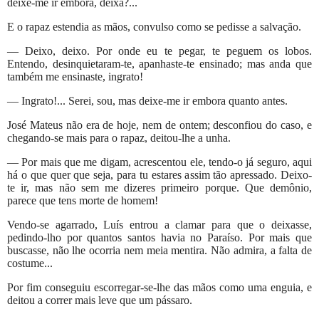
deixe-me ir embora, deixa?...
E o rapaz estendia as mãos, convulso como se pedisse a salvação.
— Deixo, deixo. Por onde eu te pegar, te peguem os lobos.
Entendo, desinquietaram-te, apanhaste-te ensinado; mas anda que
também me ensinaste, ingrato!
— Ingrato!... Serei, sou, mas deixe-me ir embora quanto antes.
José Mateus não era de hoje, nem de ontem; desconfiou do caso, e
chegando-se mais para o rapaz, deitou-lhe a unha.
— Por mais que me digam, acrescentou ele, tendo-o já seguro, aqui
há o que quer que seja, para tu estares assim tão apressado. Deixo-
te ir, mas não sem me dizeres primeiro porque. Que demônio,
parece que tens morte de homem!
Vendo-se agarrado, Luís entrou a clamar para que o deixasse,
pedindo-lho por quantos santos havia no Paraíso. Por mais que
buscasse, não lhe ocorria nem meia mentira. Não admira, a falta de
costume...
Por fim conseguiu escorregar-se-lhe das mãos como uma enguia, e
deitou a correr mais leve que um pássaro.