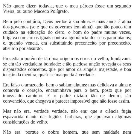
Não quero dizer, todavia, que o meu pároco fosse um segundo
Vieira, ou outro Macedo Polígrafo.
Bem pelo contrário, Deus perdoe à sua alma, e mais ainda à alma
dos governos (se é que os governos tem alma), que tão pouco têm
cuidado na educação do clero, o bom do padre muitas vezes,
brigava com armas iguais contra a ignorância dos seus paroquianos;
e, quando vencia, era substituindo preconceito por preconceito,
absurdo por absurdo.
Procediam porém de tão boa origem os erros do velho, fundavam-
se em tão verdadeira bondade: e tão piedosa unção revestia os seus
disparatados conceitos, que por amor da singela majestade, e boa
tenção da mentira, quase se malqueria à verdade.
Era falso o arrazoado, bem o sabiam alguns: mas deliciava a alma e
comovia o coração, encaminhava para o bem, posto que por
transviado caminho. E o padre dizia-o tão de dentro, tão
convencido, que chegava a parecer impossível que não fosse assim.
Mas não era, verdade verdade, não era; que a ciência fugia
espavorida diante das legiões barbaras, que apoiavam algumas
considerações do velho.
Não era, porque o pobre homem, que sem maldade nem