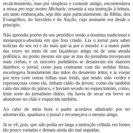
recalcitramento, mas por simpleza e costume antigo, encomendava
a missa
pro rege nostro Michaele
, resumia a sua instrução à leitura,
um tanto embaraçada, seja dito aqui particularmente, da Bíblia, dos
Evangelhos, do breviário e da
Nação
, cujo assinante era desde o
principio.
Não aprendia porém do seu periódico senão a doutrina tradicional e
monarquico-absoluta em que fora criado. Lia o jornal para saber
notícias do seu rei e do mais que ia por o mundo: e a maior parte
das vezes no meio de um façanhoso artigo ou de uma ateada
polêmica, no ponto mesmo em que as iras do jornalista trovejavam
mais crebas, e os rancores partidários se desatavam em maiores
diatribes; o jornal, como para contrastar com tão ardidas fúrias,
escorregava brandamente das mãos do desatento leitor, e ia voejar
por terra com outras folhas suas irmãs, que tendo sido verdes e
esperançosas como ela, tinham caído da árvore, como ela também
caíra das mãos do pároco, e haviam secado no esquecimento, como,
triste sorte do jornalismo diário, ela havia de secar em breve ao
abandono no chão e esquecida também.
Ao cabo de meia hora o padre acordava admirado por ter
adormecido, apanhava o jornal e recomeçava o mesmo artigo.
Já se vê, pois, que não podia ser larga a instrução colhida em fontes
tão pouco variadas e demais ainda tão mal seguidas.