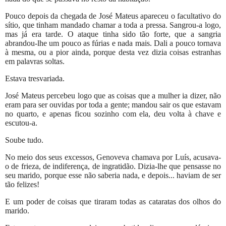
Pouco depois da chegada de José Mateus apareceu o facultativo do
sítio, que tinham mandado chamar a toda a pressa. Sangrou-a logo,
mas já era tarde. O ataque tinha sido tão forte, que a sangria
abrandou-lhe um pouco as fúrias e nada mais. Dali a pouco tornava
à mesma, ou a pior ainda, porque desta vez dizia coisas estranhas
em palavras soltas.
Estava tresvariada.
José Mateus percebeu logo que as coisas que a mulher ia dizer, não
eram para ser ouvidas por toda a gente; mandou sair os que estavam
no quarto, e apenas ficou sozinho com ela, deu volta à chave e
escutou-a.
Soube tudo.
No meio dos seus excessos, Genoveva chamava por Luís, acusava-
o de frieza, de indiferença, de ingratidão. Dizia-lhe que pensasse no
seu marido, porque esse não saberia nada, e depois... haviam de ser
tão felizes!
E um poder de coisas que tiraram todas as cataratas dos olhos do
marido.