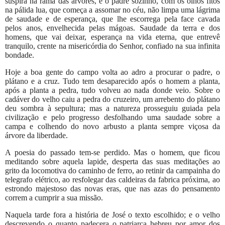
suspira na rama das árvores, e o padre sozinho, com os olhos fitos
na pálida lua, que começa a assomar no céu, não limpa uma lágrima
de saudade e de esperança, que lhe escorrega pela face cavada
pelos anos, envelhecida pelas mágoas. Saudade da terra e dos
homens, que vai deixar, esperança na vida eterna, que entrevê
tranquilo, crente na misericórdia do Senhor, confiado na sua infinita
bondade.
Hoje a boa gente do campo volta ao adro a procurar o padre, o
plátano e a cruz. Tudo tem desaparecido após o homem a planta,
após a planta a pedra, tudo volveu ao nada donde veio. Sobre o
cadáver do velho caiu a pedra do cruzeiro, um arrebento do plátano
deu sombra à sepultura; mas a natureza prosseguiu guiada pela
civilização e pelo progresso desfolhando uma saudade sobre a
campa e colhendo do novo arbusto a planta sempre viçosa da
árvore da liberdade.
A poesia do passado tem-se perdido. Mas o homem, que ficou
meditando sobre aquela lapide, desperta das suas meditações ao
grito da locomotiva do caminho de ferro, ao retinir da campainha do
telegrafo elétrico, ao resfolegar das caldeiras da fabrica próxima, ao
estrondo majestoso das novas eras, que nas azas do pensamento
correm a cumprir a sua missão.
Naquela tarde fora a história de José o texto escolhido; e o velho
descrevendo o quanto padecera o patriarca hebreu por amor dos