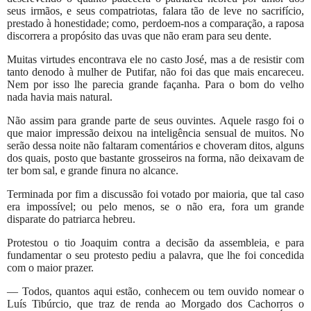
seus irmãos, e seus compatriotas, falara tão de leve no sacrifício,
prestado à honestidade; como, perdoem-nos a comparação, a raposa
discorrera a propósito das uvas que não eram para seu dente.
Muitas virtudes encontrava ele no casto José, mas a de resistir com
tanto denodo à mulher de Putifar, não foi das que mais encareceu.
Nem por isso lhe parecia grande façanha. Para o bom do velho
nada havia mais natural.
Não assim para grande parte de seus ouvintes. Aquele rasgo foi o
que maior impressão deixou na inteligência sensual de muitos. No
serão dessa noite não faltaram comentários e choveram ditos, alguns
dos quais, posto que bastante grosseiros na forma, não deixavam de
ter bom sal, e grande finura no alcance.
Terminada por fim a discussão foi votado por maioria, que tal caso
era impossível; ou pelo menos, se o não era, fora um grande
disparate do patriarca hebreu.
Protestou o tio Joaquim contra a decisão da assembleia, e para
fundamentar o seu protesto pediu a palavra, que lhe foi concedida
com o maior prazer.
— Todos, quantos aqui estão, conhecem ou tem ouvido nomear o
Luís Tibúrcio, que traz de renda ao Morgado dos Cachorros o