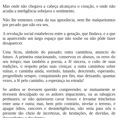
Mas onde não chegava a cabeça alcançava o coração, e onde não
acudia a inteligência sobejava o sentimento.
Não lhe tomemos conta da sua ignorância, nem lhe malqueiramos
por pecado que não era seu.
A revolução social estabeleceu entre a geração, que findava, e a que
ia aparecendo um largo espaço que não soube ou não pôde fazer
desaparecer.
Uma ficou, símbolo do passado; outra caminhou, anuncio do
futuro. A primeira estacionando, conservou os abusos, os erros do
seu tempo; mas também a poesia, a fé sincera, o culto de suas
tradições, o respeito pelas suas crenças: a outra caminhou sobre
ruínas, e caminha ainda, sorrindo, lutando, descrendo, esperando,
progredindo sempre, conquistando por fim, mas deixando, quantas
vezes, a fé pelo caminho, a esperança na estrada!
Se ambos se tivessem querido compreender, se mutuamente se
tivessem desculpado ou os ardores impacientes, ou as rabugices
pertinazes; se não quisessem cavar fossos e levantar trincheiras
entre uma e outra; mas, bem pelo contrário, nivelar o terreno, e
apagar ódios, rancores e desinteligências, não seria para nós o
presente tão cheio de incertezas, de hesitações, de duvidas, de
desconfortos e desalentos.