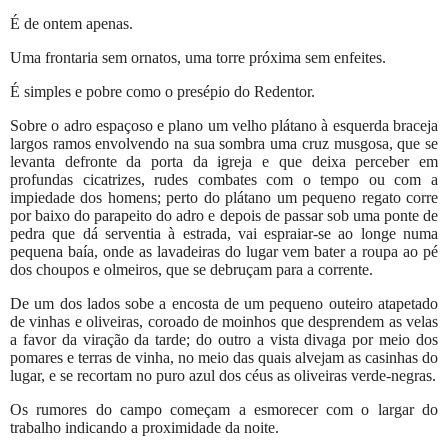
É de ontem apenas.
Uma frontaria sem ornatos, uma torre próxima sem enfeites.
É simples e pobre como o presépio do Redentor.
Sobre o adro espaçoso e plano um velho plátano à esquerda braceja
largos ramos envolvendo na sua sombra uma cruz musgosa, que se
levanta defronte da porta da igreja e que deixa perceber em
profundas cicatrizes, rudes combates com o tempo ou com a
impiedade dos homens; perto do plátano um pequeno regato corre
por baixo do parapeito do adro e depois de passar sob uma ponte de
pedra que dá serventia à estrada, vai espraiar-se ao longe numa
pequena baía, onde as lavadeiras do lugar vem bater a roupa ao pé
dos choupos e olmeiros, que se debruçam para a corrente.
De um dos lados sobe a encosta de um pequeno outeiro atapetado
de vinhas e oliveiras, coroado de moinhos que desprendem as velas
a favor da viração da tarde; do outro a vista divaga por meio dos
pomares e terras de vinha, no meio das quais alvejam as casinhas do
lugar, e se recortam no puro azul dos céus as oliveiras verde-negras.
Os rumores do campo começam a esmorecer com o largar do
trabalho indicando a proximidade da noite.