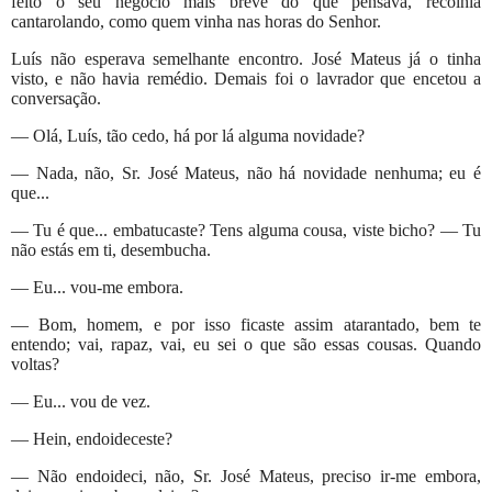
feito o seu negócio mais breve do que pensava, recolhia
cantarolando, como quem vinha nas horas do Senhor.
Luís não esperava semelhante encontro. José Mateus já o tinha
visto, e não havia remédio. Demais foi o lavrador que encetou a
conversação.
— Olá, Luís, tão cedo, há por lá alguma novidade?
— Nada, não, Sr. José Mateus, não há novidade nenhuma; eu é
que...
— Tu é que... embatucaste? Tens alguma cousa, viste bicho? — Tu
não estás em ti, desembucha.
— Eu... vou-me embora.
— Bom, homem, e por isso ficaste assim atarantado, bem te
entendo; vai, rapaz, vai, eu sei o que são essas cousas. Quando
voltas?
— Eu... vou de vez.
— Hein, endoideceste?
— Não endoideci, não, Sr. José Mateus, preciso ir-me embora,