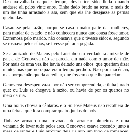
Desenxovalhada naquele tempo, devia ter sido linda quando
andasse ali pelos vinte anos. Tinha dado brado na terra, e mais de
um lhe tinha arrastado a asa, sem que ela lhe desejasse as pernas
quebradas.
Casara-se pela razão, porque se casa a maior parte das mulheres,
para mudar de estado; e não conhecera nunca que cousa fosse amor.
Extremosa pelo marido, não constava que o tivesse sido: e, segundo
se rosnava pelos sítios, se tivesse pé faria pegada.
Se a amizade de Mateus pelo Luisinho era verdadeira amizade de
pai, a de Genoveva não se parecia em nada com o amor de mãe.
Por mais de uma vez lhe havia deitado uns olhos, que queriam dizer
muito, mas que no rapaz eram tempo perdido. Não por inocência,
mas porque não queria acreditar, que fossem o que lhe pareciam.
Genoveva desesperava-se por não ser compreendida, e tinha jurado
que: ou Luís se chegava à razão, ou havia de por os quartos no
meio da rua.
Uma noite, chovia a cântaros, e o Sr. José Mateus não recolhera de
uma feira a que fora comprar quatro juntas de bois.
Tinha-se armado uma trovoada de arrancar pinheiros e uma
ventania de levar tudo pelos ares. Genoveva estava cosendo junto à
mesa de jantar e Luís próximo dela lia alto um livro de romances.