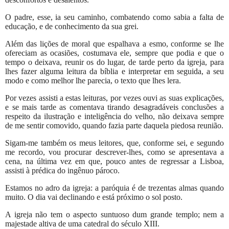
O padre, esse, ia seu caminho, combatendo como sabia a falta de
educação, e de conhecimento da sua grei.
Além das lições de moral que espalhava a esmo, conforme se lhe
ofereciam as ocasiões, costumava ele, sempre que podia e que o
tempo o deixava, reunir os do lugar, de tarde perto da igreja, para
lhes fazer alguma leitura da bíblia e interpretar em seguida, a seu
modo e como melhor lhe parecia, o texto que lhes lera.
Por vezes assisti a estas leituras, por vezes ouvi as suas explicações,
e se mais tarde as comentava tirando desagradáveis conclusões a
respeito da ilustração e inteligência do velho, não deixava sempre
de me sentir comovido, quando fazia parte daquela piedosa reunião.
Sigam-me também os meus leitores, que, conforme sei, e segundo
me recordo, vou procurar descrever-lhes, como se apresentava a
cena, na última vez em que, pouco antes de regressar a Lisboa,
assisti à prédica do ingênuo pároco.
Estamos no adro da igreja: a paróquia é de trezentas almas quando
muito. O dia vai declinando e está próximo o sol posto.
A igreja não tem o aspecto suntuoso dum grande templo; nem a
majestade altiva de uma catedral do século XIII.