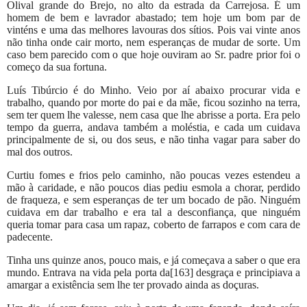
Olival grande do Brejo, no alto da estrada da Carrejosa. É um
homem de bem e lavrador abastado; tem hoje um bom par de
vinténs e uma das melhores lavouras dos sítios. Pois vai vinte anos
não tinha onde cair morto, nem esperanças de mudar de sorte. Um
caso bem parecido com o que hoje ouviram ao Sr. padre prior foi o
começo da sua fortuna.
Luís Tibúrcio é do Minho. Veio por aí abaixo procurar vida e
trabalho, quando por morte do pai e da mãe, ficou sozinho na terra,
sem ter quem lhe valesse, nem casa que lhe abrisse a porta. Era pelo
tempo da guerra, andava também a moléstia, e cada um cuidava
principalmente de si, ou dos seus, e não tinha vagar para saber do
mal dos outros.
Curtiu fomes e frios pelo caminho, não poucas vezes estendeu a
mão à caridade, e não poucos dias pediu esmola a chorar, perdido
de fraqueza, e sem esperanças de ter um bocado de pão. Ninguém
cuidava em dar trabalho e era tal a desconfiança, que ninguém
queria tomar para casa um rapaz, coberto de farrapos e com cara de
padecente.
Tinha uns quinze anos, pouco mais, e já começava a saber o que era
mundo. Entrava na vida pela porta da[163] desgraça e principiava a
amargar a existência sem lhe ter provado ainda as doçuras.