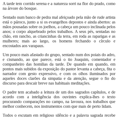
A tarde tem corrido serena e a natureza sorri na flor do prado, como
na árvore do bosque.
Sentado num banco de pedra mal afeiçoado pela mão de rude artista
está o pároco, junto a si os evangelhos depostos e ainda abertos: as
mãos pousadas sobre os joelhos, a cabeça um pouco inclinada pelos
anos; o corpo alquebrado pelos trabalhos. A seus pés, sentadas no
chão, em rancho, as criancinhas da terra, em roda as raparigas e as
mulheres; mais ao largo, os homens fechando o círculo e
encostados aos varapaus.
Um pouco mais afastado do grupo, sentado num dos poiais do adro,
e cismando, ao que parece, está o tio Joaquim, comentador e
companheiro das homilias da tarde. De quando em quando, em
pontos mais subidos da exposição do pastor levanta a cabeça, fita o
narrador com gesto expressivo, e com os olhos iluminados por
aqueles doces clarões da simpatia e da atenção, segue o fio do
discurso para descair breve nas habituais meditações.
O padre tem acabado a leitura de um dos sagrados capítulos, e de
acordo com a inteligência dos ouvintes explica-lhes o texto
procurando comparações no campo, na lavoura, nos trabalhos que
melhor conhecem, nos instrumentos com que mais de perto lidam.
Todos o escutam em religioso silêncio e a palavra sagrada recebe