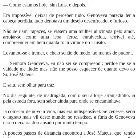
— Como estamos hoje, sim Luís, e depois...
Era impossível deixar de perceber tudo. Genoveva parecia ter a
cabeça perdida, tudo denotava um desejo desenfreado, e furioso.
Não se riam, rapazes, se vissem uma mulher alucinada pelo amor,
arrojar-se como uma leoa, feroz, enraivecida, terrível até,
compreenderiam bem quanta foi a virtude do Luisito.
Levantou-se a tremer, e cheio senão de medo, ao menos de pudor...
— Senhora Genoveva, eu não sei se compreendi; perdoe-me se a
vaidade me ilude; mas, não me posso esquecer de quanto devo ao
Sr. José Mateus.
E saiu, sem olhar para traz.
No dia seguinte, de madrugada, com o seu alforje arranjadinho, ia
pela estrada fora, sem saber ainda para onde se encaminhava.
Ia começar de novo a vida, mas era indispensável. Se cedesse, seria
o ingrato mais vil deste mundo; se resistisse, a fúria de Genoveva
não o deixaria descansado por muito tempo.
A poucos passos de distancia encontrou a José Mateus, que, tendo