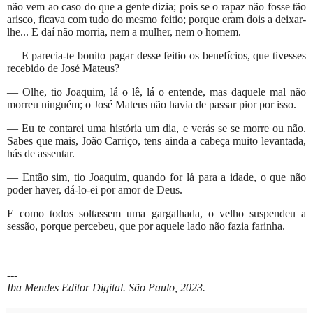
não vem ao caso do que a gente dizia; pois se o rapaz não fosse tão
arisco, ficava com tudo do mesmo feitio; porque eram dois a deixar-
lhe... E daí não morria, nem a mulher, nem o homem.
— E parecia-te bonito pagar desse feitio os benefícios, que tivesses
recebido de José Mateus?
— Olhe, tio Joaquim, lá o lê, lá o entende, mas daquele mal não
morreu ninguém; o José Mateus não havia de passar pior por isso.
— Eu te contarei uma história um dia, e verás se se morre ou não.
Sabes que mais, João Carriço, tens ainda a cabeça muito levantada,
hás de assentar.
— Então sim, tio Joaquim, quando for lá para a idade, o que não
poder haver, dá-lo-ei por amor de Deus.
E como todos soltassem uma gargalhada, o velho suspendeu a
sessão, porque percebeu, que por aquele lado não fazia farinha.
---
Iba Mendes Editor Digital. São Paulo, 2023.