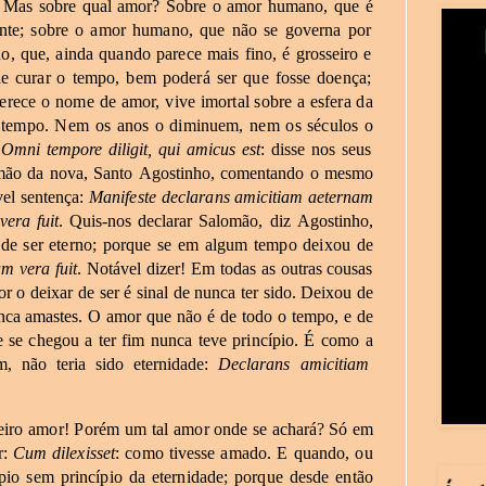
Mas
sobre
qual
amor?
Sobre
o
amor
humano,
que
é
nte;
sobre
o
amor
humano,
que
não
se
governa
por
o,
que,
ainda
quando
parece
mais
fino,
é
grosseiro
e
de
curar
o
tempo,
bem
poderá
ser
que
fosse
doença;
erece
o
nome
de
amor,
vive
imortal
sobre
a
esfera
da
tempo.
Nem
os
anos
o
diminuem,
nem
os
séculos
o
Omni
tempore
diligit,
qui
amicus
est
:
disse
nos
seus
mão
da
nova,
Santo
Agostinho,
comentando
o
mesmo
el
sentença:
Manifeste
declarans
amicitiam
aeternam
vera
fuit
.
Quis-nos
declarar
Salomão,
diz
Agostinho,
de
ser
eterno;
porque
se
em
algum
tempo
deixou
de
am
vera
fuit
.
Notável
dizer!
Em
todas
as
outras cousas
or
o
deixar
de
ser
é
sinal
de
nunca
ter
sido.
Deixou
de
nca amastes.
O
amor
que
não
é
de
todo
o
tempo,
e
de
e
se
chegou
a
ter
fim
nunca teve
princípio.
É
como
a
m,
não
teria
sido
eternidade:
Declarans
amicitiam
eiro
amor!
Porém
um
tal
amor
onde
se
achará?
Só
em
r:
Cum
dilexisset
:
como
tivesse
amado.
E
quando,
ou
ípio
sem
princípio
da
eternidade;
porque
desde
então