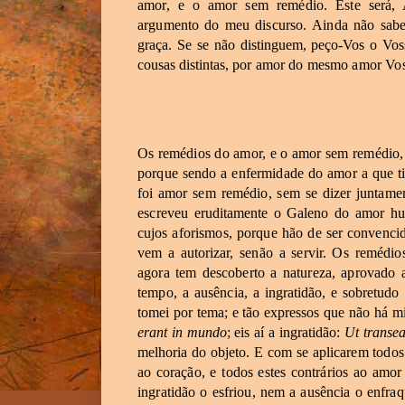
amor,
e
o
amor
sem
remédio.
Este
será,
A
argumento
do
meu
discurso.
Ainda
não
sab
graça.
Se
se
não
distinguem,
peço-Vos
o
Vos
cousas
distintas,
por
amor
do
mesmo
amor
Vo
Os
remédios
do
amor,
e
o
amor
sem
remédio,
porque
sendo
a
enfermidade
do
amor
a
que
t
foi
amor
sem
remédio,
sem
se
dizer
juntame
escreveu
eruditamente
o
Galeno
do
amor
hu
cujos
aforismos,
porque
hão
de
ser convenci
vem
a
autorizar,
senão
a
servir.
Os
remédios
agora
tem
descoberto
a
natureza,
aprovado
tempo,
a
ausência,
a
ingratidão,
e
sobretudo
tomei
por
tema;
e
tão
expressos
que
não
há
mi
erant
in
mundo
; eis
aí
a
ingratidão:
Ut
transea
melhoria
do
objeto.
E
com
se
aplicarem
todo
ao
coração,
e
todos
estes
contrários
ao
amor
ingratidão
o
esfriou,
nem
a
ausência
o
enfraq