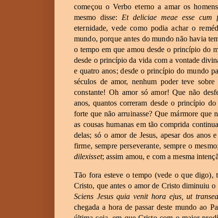
começou
o
Verbo
eterno
a
amar
os
homens
mesmo
disse:
Et
deliciae
meae
esse
cum
eternidade,
vede
como
podia
achar
o
remé
mundo,
porque
antes
do
mundo
não
havia
te
o
tempo
em
que
amou
desde
o
princípio
do
m
desde
o princípio
da
vida
com
a
vontade
divin
e
quatro
anos;
desde
o
princípio
do
mundo
p
séculos
de
amor,
nenhum
poder
teve
sobre
constante!
Oh
amor
só
amor!
Que
não
desf
anos,
quantos correram
desde
o
princípio
do
forte
que
não
arruinasse?
Que
mármore
que
n
as
cousas
humanas
em
tão
comprida
continu
delas;
só
o
amor
de
Jesus,
apesar
dos
anos
e
firme,
sempre
perseverante,
sempre
o
mesmo
dilexisset
;
assim
amou,
e
com
a
mesma
intenç
Tão
fora
esteve
o
tempo
(vede
o
que
digo),
Cristo,
que
antes
o
amor
de
Cristo
diminuiu
o
Sciens
Jesus
quia
venit
hora
ejus,
ut transea
chegada
a
hora
de passar
deste
mundo
ao
Pa
última
ceia,
em
que
Cristo
com
o
maior
prod