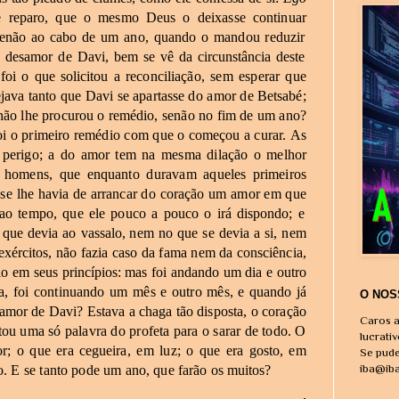
e
reparo,
que
o
mesmo
Deus
o
deixasse
continuar
senão
ao
cabo
de
um
ano,
quando
o
mandou
reduzir
e
desamor
de
Davi,
bem
se
vê
da
circunstância
deste
foi
o
que
solicitou
a
reconciliação,
sem
esperar
que
ejava
tanto
que
Davi
se apartasse
do
amor
de
Betsabé;
não
lhe
procurou
o
remédio,
senão
no
fim
de
um
ano?
oi
o
primeiro
remédio
com
que
o
começou
a
curar.
As
perigo;
a
do
amor
tem
na
mesma
dilação
o
melhor
homens,
que
enquanto
duravam
aqueles
primeiros
se
lhe
havia
de arrancar
do
coração
um
amor
em
que
ao
tempo,
que
ele
pouco
a
pouco
o
irá
dispondo;
e
que
devia
ao
vassalo,
nem
no
que
se
devia
a
si,
nem
exércitos,
não
fazia
caso
da
fama
nem
da
consciência,
io
em
seus
princípios:
mas
foi
andando
um
dia
e
outro
a,
foi
continuando
um
mês
e
outro
mês,
e
quando
já
O NOS
amor
de
Davi?
Estava
a
chaga
tão
disposta,
o
coração
Caros a
tou
uma
só
palavra
do
profeta
para
o
sarar
de
todo.
O
lucrati
r;
o
que
era
cegueira,
em
luz;
o
que
era
gosto,
em
Se pude
iba@ib
o.
E
se
tanto
pode
um
ano,
que
farão
os
m
uitos?