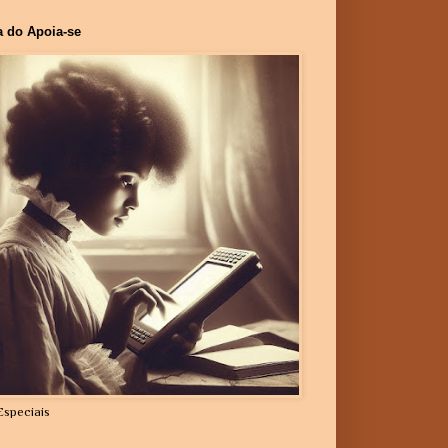
a do Apoia-se
Especiais