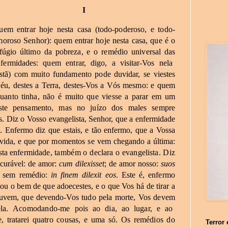
I
uem
entrar
hoje
nesta
casa
(todo-poderoso,
e
todo-
moroso
Senhor):
quem
entrar
hoje
nesta
casa,
que
é
o
fúgio
último
da
pobreza,
e
o
remédio
universal
das
nfermidades:
quem
entrar,
digo,
a
visitar-Vos
nela
stã)
com
muito
fundamento
pode
duvidar,
se
viestes
éu,
destes
a
Terra,
destes-Vos
a
Vós
mesmo:
e
quem
uanto
tinha,
não
é
muito
que
viesse
a
parar
em
um
te
pensamento,
mas
no
juízo
dos
males sempre
s.
Diz
o
Vosso
evangelista,
Senhor,
que
a
enfermidade
.
Enfermo
diz
que
estais,
e
tão
enfermo,
que
a
Vossa
vida,
e
que
por
momentos
se
vem
chegando
a
última:
sta
enfermidade,
também
o
declara
o
evangelista.
Diz
ncurável:
de
amor:
cum
dilexisset
;
de
amor
nosso:
suos
sem
remédio:
in
finem
dilexit
eos
.
Este
é,
enfermo
ou
o
bem
de
que
adoecestes,
e
o
que
Vos
há
de
tirar
a
uvem,
que
devendo-Vos
tudo
pela
morte,
Vos
devem
la.
Acomodando-me
pois
ao
dia,
ao
lugar,
e
ao
e,
tratarei
quatro
cousas,
e
uma
só.
Os
remédios
do
Terror 