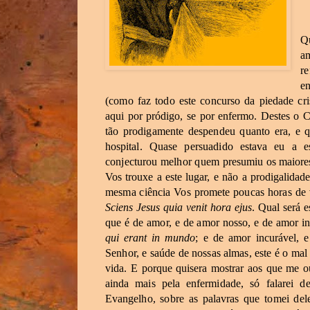
Q
a
re
e
(como
faz
todo
este
concurso
da
piedade
cri
aqui
por
pródigo,
se
por
enfermo.
Destes
o
C
tão
prodigamente
despendeu
quanto
era,
e
q
hospital.
Quase
persuadido
estava
eu
a
es
conjecturou
melhor
quem
presumiu
os
maiore
Vos
trouxe
a
este lugar,
e
não
a
prodigalidade
mesma
ciência
Vos
promete
poucas
horas
de
Sciens
Jesus
quia
venit
hora
ejus
.
Qual
será
e
que
é
de
amor,
e
de
amor
nosso,
e
de
amor
i
qui erant
in
mundo
;
e
de
amor
incurável,
e
Senhor,
e
saúde
de
nossas
almas,
este
é
o
mal
vida.
E
porque
quisera
mostrar
aos
que
me
o
ainda
mais
pela
enfermidade,
só
falarei
de
Evangelho,
sobre
as palavras
que
tomei
del