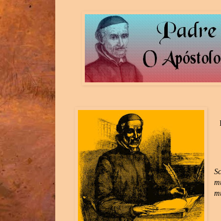
Sc
m
mu