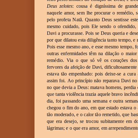
Deus
zelotes
:
cousa
é
digníssima
de
grand
naquele
amor,
sem
lhe
procurar
o
remédio,
pelo
profeta
Natã.
Quanto
Deus
sentisse
est
mesmo
cuidado,
pois
Ele
sendo
o
ofendido,
Davi
a
procurasse.
Pois
se
Deus
queria
e
des
por
que
dilatou
esta
diligência
tanto
tempo,
e
Pois
esse
mesmo
ano,
e
esse
mesmo
tempo,
f
outras
enfermidades
têm
na
dilação
o
maior
remédio.
Via
o
que
só
vê
os
corações
dos
fervores
da
afeição
de
Davi,
dificultosamente
estava
tão
empenhado:
pois
deixe-se
a
cura
assim
foi.
Ao
princípio
não
reparava
Davi
no
no
que
devia
a
Deus:
matava
homens,
perdia
que
tanta
violência
trazia
aquele
bravo
incênd
dia,
foi
passando
uma
semana
e
outra
seman
chegou
o
fim
do
ano,
em
que
estado
estava
o
tão
moderado,
e
o
calor
tão
remetido,
que
bas
que
era
desejo,
se
trocou
subitamente
em
do
lágrimas;
e o
que
era
amor,
em
arrependiment