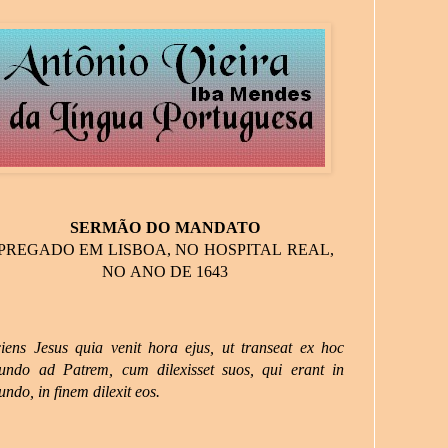
SERMÃO
DO
MANDATO
PREGADO
EM
LISBOA,
NO
HOSPITAL
REAL,
NO
ANO
DE
1643
iens
Jesus
quia
venit
hora
ejus,
ut
transeat
ex
hoc
undo
ad
Patrem,
cum
dilexisset suos, qui erant in
ndo, in finem dilexit
eos.