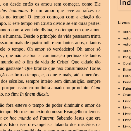
,
ou
desde
então
os
amou
sem
começar,
como
Ele
filiis
hominum
.
E
um
amor
que
teve
as
raízes
na
dio
no
tempo!
O
tempo
começou
com
a
criação
do
Livros
mpo.
E
este
tempo
em
Cristo
divide-se
em
duas
partes:
undo
com
a
vontade
divina,
e
o
tempo
em
que
amou
Auto
a
e
humana.
Desde
o
princípio
da
vida
passaram
trinta
Auto
assaram
mais
de
quatro
mil:
e
em
tantos
anos,
e
tantos
Auto
ele
o
tempo.
Oh
amor
só
verdadeiro!
Oh
amor
só
Auto
ez,
que
não
acabou
a
continuação
pertinaz
de
tantos
Biog
mundo
até
o
fim
da
vida
de
Cristo!
Que
cidade
tão
Conj
ão
gastasse?
Que
bronze
que
não
consumisse?
Todas
Etim
ação
acabou
o
tempo,
e,
o
que
é
mais,
até
a
memória
Foto
dos
séculos,
sempre
inteiro
sem
diminuição,
sempre
Fund
;
porque
assim
como
tinha
amado
no
princípio:
Cum
Fábu
ão,
no
fim:
In finem
dilexit
.
Gram
Livr
tão
fora
esteve
o
tempo
de
poder
diminuir
o
amor
de
Livr
tempo.
No mesmo
texto
do
nosso
Evangelho
o
temos:
Livr
t
ex
hoc
mundo
ad
Patrem
:
Sabendo
Jesus
que
era
Livr
dre.
Isto
disse
o
evangelista
falando
dos
mistérios
da
Livr
ígio
da
sua
humildade,
e
com
o
maior
milagre
da
sua