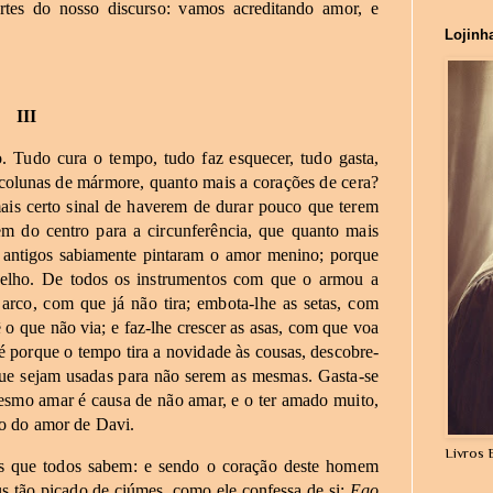
rtes
do
nosso
discurso:
vamos
acreditando
amor,
e
Lojinh
III
o.
Tudo
cura
o
tempo,
tudo
faz
esquecer,
tudo
gasta,
colunas
de
mármore,
quanto
mais
a
corações
de
cera?
ais
certo
sinal
de
haverem
de
durar
pouco
que
terem
em
do
centro
para
a
circunferência,
que
quanto
mais
antigos
sabiamente
pintaram
o
amor menino;
porque
elho.
De
todos
os
instrumentos
com
que
o
armou
a
arco,
com
que
já
não
tira;
embota-lhe
as
setas,
com
ê
o
que
não
via;
e
faz-lhe
crescer
as
asas,
com
que
voa
é
porque
o
tempo
tira
a
novidade
às
cousas,
descobre-
ue
sejam
usadas
para
não
serem
as
mesmas.
Gasta-se
esmo
amar
é
causa
de
não
amar,
e
o
ter
amado
muito,
o
do
amor
de
Davi.
Livros 
s
que
todos
sabem:
e
sendo
o
coração
deste
homem
us
tão
picado
de
ciúmes,
como
ele
confessa
de
si:
Ego