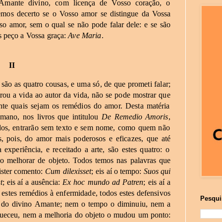
mante
divino,
com
licença
de
Vosso
coração,
o
emos
decerto
se
o
Vosso
amor
se
distingue
da
Vossa
so
amor,
sem
o
qual
se
não
pode
falar
dele:
e
se
são
s
peço
a
Vossa
graça:
Ave
Maria
.
II
são
as
quatro
cousas,
e
uma
só,
de
que
prometi
falar;
irou
a
vida
ao
autor
da
vida,
não
se
pode
mostrar
que
nte
quais
sejam
os
remédios
do
amor.
Desta
matéria
mano,
nos
livros
que
intitulou
De
Remedio
Amoris
,
dos,
entrarão
sem
texto
e
sem
nome,
como
quem
não
,
pois,
do
amor
mais
poderosos
e
eficazes,
que
até
a
experiência,
e
receitado
a
arte,
são
estes
quatro:
o
o
melhorar
de
objeto.
Todos
temos
nas
palavras
que
ster
comento:
Cum
dilexisset
;
eis
aí o tempo:
Suos
qui
t
;
eis aí
a ausência:
Ex
hoc
mundo
ad
Patren
;
eis
aí
a
s
estes
remédios
à
enfermidade,
todos
estes
defensivos
Pesqui
do
divino
Amante;
nem
o
tempo
o
diminuiu,
nem
a
ueceu,
nem
a
melhoria
do
objeto
o
mudou
um
ponto: