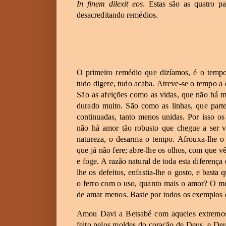
In
finem
dilexit
eos
.
Estas
são
as
quatro
pa
desacreditando
remédios.
O
primeiro
remédio
que
dizíamos,
é
o
temp
tudo
digere,
tudo
acaba.
Atreve-se
o
tempo
a
São
as afeições
como
as
vidas,
que
não
há
m
durado
muito.
São
como
as
linhas,
que
part
continuadas,
tanto
menos
unidas.
Por
isso
os
não
há
amor
tão
robusto
que
chegue
a
ser
v
natureza,
o
desarma
o
tempo.
Afrouxa-lhe
o
que
já
não
fere;
abre-lhe
os
olhos,
com
que
v
e
foge.
A
razão
natural
de
toda
esta
diferença
lhe
os
defeitos,
enfastia-lhe
o
gosto,
e
basta
q
o
ferro
com
o
uso,
quanto
mais
o
amor?
O
m
de
amar
menos.
Baste
por
todos
os
exemplos
Amou
Davi
a
Betsabé
com
aqueles
extremo
feito
pelos
moldes
do
coração
de
Deus,
e
De