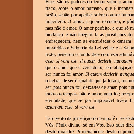
Estes
são
os
poderes
do
tempo
sobre
o
amor.
fraco;
sobre
o
amor
humano,
que
é
inconsta
razão,
senão
por
apetite;
sobre
o
amor
human
imperfeito.
O
amor,
a
quem
remediou,
e
pô
mas
não
é
amor.
O
amor
perfeito,
e
que
só
m
mudança,
e
não
chegam
lá
as
jurisdições
do
enfraquecem,
nem
as
eternidades
o
cansam:
provérbios
o
Salomão
da
Lei velha:
e
o
Salo
texto,
penetrou
o
fundo
dele
com
esta
admiráv
esse,
si
vera
est:
si
autem
desierit,
nunquam
que
o
amor
que
é
verdadeiro,
tem
obrigação
ser,
nunca
foi
amor:
Si
autem
desierit
,
nunqu
o
deixar
de
ser
é
sinal
de
que
já
foram;
no
am
ser,
pois
nunca
foi;
deixastes
de
amar,
pois
nu
todos
os
tempos,
não
é
amor,
nem
foi;
porqu
eternidade,
que
se
por
impossível
tivera
fi
aeternam
esse,
si
vera
est
.
Tão
isento
da
jurisdição
do
tempo
é
o
verdad
Vós,
Fênix
divino,
só
em
Vós.
Isso
quer
dize
desde
quando?
Primeiramente
desde
o
princ