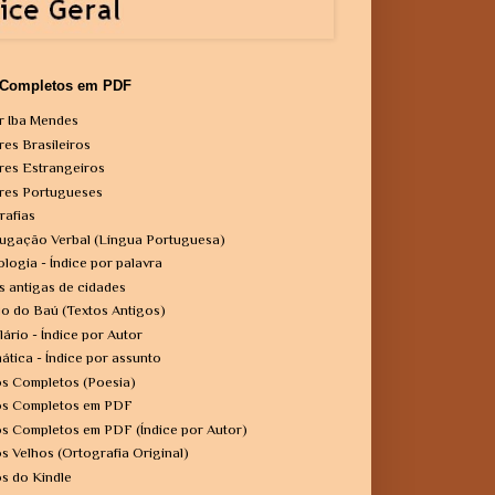
 Completos em PDF
r Iba Mendes
res Brasileiros
res Estrangeiros
res Portugueses
rafias
ugação Verbal (Língua Portuguesa)
ologia - Índice por palavra
s antigas de cidades
o do Baú (Textos Antigos)
lário - Índice por Autor
ática - Índice por assunto
os Completos (Poesia)
os Completos em PDF
os Completos em PDF (Índice por Autor)
os Velhos (Ortografia Original)
os do Kindle