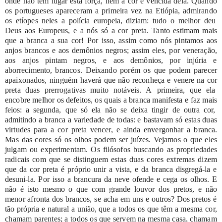
onde
não
tem
lugar
esta
força,
nem
a
cor
é
vencida
dela.
Quando
os
portugueses
apareceram
a
primeira vez na
Etiópia,
admirando
os etíopes
neles
a
polícia
europeia,
diziam:
tudo
o
melhor
deu
Deus
aos
Europeus,
e
a
nós
só
a
cor
preta.
Tanto
estimam
mais
que
a
branca
a
sua
cor!
Por
isso,
assim
como
nós
pintamos
aos
anjos
brancos
e
aos
demônios
negros;
assim
eles,
por
veneração,
aos
anjos
pintam
negros,
e
aos demônios,
por
injúria
e
aborrecimento,
brancos.
Deixando
porém
os
que
podem
parecer
apaixonados,
ninguém
haverá
que
não
reconheça
e
venere
na
cor
preta
duas
prerrogativas
muito
notáveis.
A
primeira,
que
ela
encobre
melhor
os
defeitos,
os
quais
a
branca
manifesta
e
faz
mais
feios:
a
segunda,
que
só
ela
não
se
deixa
tingir
de
outra
cor,
admitindo
a
branca
a
variedade
de
todas:
e
bastavam
só
estas
duas
virtudes
para
a
cor
preta
vencer,
e
ainda
envergonhar
a
branca.
Mas
das
cores
só
os
olhos
podem
ser
juízes.
Vejamos
o
que
eles
julgam
ou
experimentam.
Os
filósofos
buscando
as
propriedades
radicais
com
que
se
distinguem
estas
duas
cores
extremas
dizem
que
da
cor
preta
é
próprio
unir
a
vista,
e
da
branca
disgregá-la
e
desuni-la.
Por
isso
a
brancura
da
neve
ofende
e
cega
os
olhos.
E
não
é
isto
mesmo
o
que
com
grande
louvor
dos
pretos,
e
não
menor
afronta
dos
brancos,
se
acha
em
uns
e
outros?
Dos
pretos
é
tão
própria
e
natural
a
união,
que
a
todos
os
que
têm
a
mesma
cor,
chamam
parentes;
a
todos
os
que
servem
na
mesma
casa,
chamam