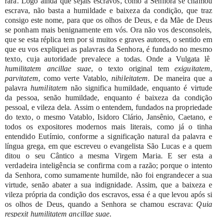
rara.
Logo
ainda
que
sejais
escravos,
como
a
Senhora
se
chamou
escrava,
não
basta
a
humildade
e
baixeza
da
condição,
que
traz
consigo
este
nome,
para
que
os
olhos
de
Deus,
e
da
Mãe
de
Deus
se
ponham
mais
benignamente
em
vós.
Ora
não
vos
desconsoleis,
que
se
esta
réplica
tem
por
si
muitos
e
graves
autores,
o
sentido
em
que
eu
vos
expliquei
as
palavras
da
Senhora,
é
fundado
no
mesmo
texto,
cuja
autoridade
prevalece
a
todas.
Onde
a
Vulgata
lê
humilitatem
ancillae
suae
,
o
texto
original
tem
exiguitatem
,
parvitatem
,
como verte Vatablo,
nihileitatem
.
De
maneira
que
a
palavra
humilitatem
não
significa humildade, enquanto
é
virtude
da
pessoa, senão
humildade,
enquanto
é
baixeza
da
condição
pessoal,
e
vileza
dela.
Assim
o
entendem,
fundados
na
propriedade
do
texto,
o
mesmo Vatablo,
Isidoro
Clário,
Jansênio,
Caetano,
e
todos
os
expositores
modernos
mais
literais,
como
já
o
tinha
entendido
Eutímio,
conforme
a
significação
natural
da
palavra
e
língua
grega,
em
que
escreveu
o
evangelista
São
Lucas
e
a
quem
ditou
o
seu
Cântico
a
mesma
Virgem
Maria.
E
ser
esta
a
verdadeira
inteligência
se
confirma
com
a
razão;
porque
o
intento
da
Senhora,
como
sumamente
humilde,
não
foi
engrandecer
a
sua
virtude,
senão
abater
a
sua
indignidade.
Assim,
que
a
baixeza
e
vileza
própria da
condição
dos
escravos,
essa
é
a
que
levou
após
si
os
olhos
de
Deus,
quando
a
Senhora
se
chamou escrava:
Quia
respexit humilitatem ancillae
suae
.