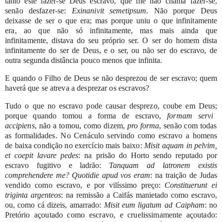
tanto
este
fazer-se
Deus
escravo,
que
lhe
não
chama
fazer-se,
senão
desfazer-se:
Exinanivit
semetipsum
.
Não
porque
Deus
deixasse
de
ser
o
que
era;
mas
porque
uniu
o
que
infinitamente
era,
ao que
não
só
infinitamente,
mas
mais
ainda que
infinitamente,
distava
do
seu
próprio
ser.
O
ser
do
homem
dista
infinitamente
do
ser
de
Deus,
e o
ser,
ou
não
ser
do
escravo,
de
outra
segunda
distância
pouco
menos
que
infinita.
E
quando
o
Filho
de
Deus
se
não
desprezou
de
ser
escravo;
quem
haverá
que
se
atreva
a desprezar
os
escravos?
Tudo
o
que
no escravo
pode
causar
desprezo,
coube
em
Deus;
porque
quando
tomou
a
forma
de
escravo,
formam
servi
accipiens
,
não
a
tomou,
como
dizem,
pro
forma
,
senão
com
todas
as
formalidades.
No
Cenáculo
servindo
como
escravo
a
homens
de
baixa condição
no
exercício
mais
baixo:
Misit
aquam
in
pelvim,
et
coepit
lavare
pedes
:
na
prisão
do
Horto
sendo
reputado
por
escravo fugitivo
e
ladrão:
Tanquam
ad
latronem
existis
comprehendere
me?
Quotidie
apud
vos
eram
:
na
traição
de
Judas
vendido
como
escravo,
e
por vilíssimo
preço:
Constituerunt
ei
triginta
argenteos
:
na
remissão
a
Caifás
manietado
como escravo,
ou,
como
cá
dizeis,
amarrado:
Misit
eum
ligatum
ad
Caipham
:
no
Pretório
açoutado
como
escravo,
e
cruelissimamente açoutado: