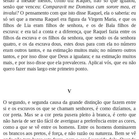
senão
a metade
menos,
como
diz
Raquel,
não
só
que
igualou,
senão
que
venceu:
Comparavit
me
Dominus
cum
sorore
mea
,
et
invalui?
O
pensamento
com
que
isto disse
Raquel,
ela
o
saberia:
eu
só
sei
que
a
mesma
Raquel
era
figura
da
Virgem Maria,
e
que
os
filhos
de
Lia
eram
filhos
de
senhora,
e
os
de
Bala
filhos
de
escrava:
e
era
tal
a
conta
e
a
diferença,
que
Raquel
fazia
entre
os
filhos
da
escrava
e
os
filhos
da
senhora,
que
sendo
os
da
senhora
quatro,
e
os
da
escrava
dous,
estes
dous
para
com
ela
no
número
eram
outros
tantos,
e
na
estimação
muitos
mais;
no
número
outros
tantos,
e
por
isso
disse
que
Deus
a
igualara;
e
na
estimação
muitos
mais,
e
por
isso
disse
que
ela
prevalecera.
Aplicai
vós,
que
eu
não
quero
fazer
mais
largo
este
primeiro
ponto.
V
O
segundo,
e
segunda
causa
da
grande
distinção
que
fazem
entre
si
e
os
escravos
os
que
se
chamam
senhores,
é
como
dizíamos,
a
cor
preta.
Mas
se
a
cor
preta
pusera
pleito
à
branca,
é
certo
que
não
havia
de
ser
tão
fácil
de
averiguar
a
preferência
entre
as
cores,
como
a
que
se
vê
entre
os
homens.
Entre
os
homens
dominarem
os
brancos
aos
pretos,
é
força,
e
não
razão
ou
natureza.
Bem
se
vê