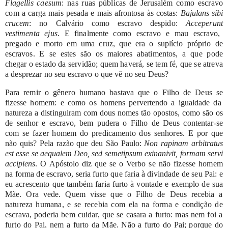
Flagellis
caesum
:
nas
ruas
públicas
de
Jerusalém
como
escravo
com
a
carga
mais
pesada
e
mais
afrontosa
às
costas:
Bajulans
sibi
crucem
:
no
Calvário
como
escravo
despido:
Acceperunt
vestimenta
ejus
.
E
finalmente
como
escravo
e
mau
escravo,
pregado
e
morto
em
uma
cruz,
que
era
o
suplício
próprio
de
escravos.
E
se
estes
são
os
maiores
abatimentos,
a
que
pode
chegar
o
estado
da
servidão;
quem
haverá,
se
tem
fé,
que
se
atreva
a
desprezar
no
seu
escravo
o
que
vê
no
seu
Deus?
Para
remir
o
gênero
humano
bastava
que
o
Filho
de
Deus
se
fizesse
homem:
e
como
os
homens
pervertendo
a
igualdade
da
natureza
a
distinguiram
com
dous
nomes
tão
opostos,
como
são
os
de
senhor
e
escravo,
bem
pudera
o
Filho
de
Deus
contentar-se
com
se
fazer
homem
do
predicamento
dos
senhores.
E
por
que
não
quis?
Pela
razão
que
deu
São
Paulo:
Non
rapinam
arbitratus
est
esse
se
aequalem Deo,
sed
semetipsum
exinanivit,
formam
servi
accipiens
.
O
Apóstolo
diz
que
se
o
Verbo
se
não
fizesse
homem
na
forma
de
escravo,
seria
furto
que
faria
à
divindade
de
seu
Pai:
e
eu
acrescento
que
também
faria
furto
à
vontade
e
exemplo
de
sua
Mãe.
Ora
vede.
Quem
visse
que
o
Filho
de
Deus
recebia
a
natureza
humana,
e
se recebia
com
ela
na
forma
e
condição
de
escrava,
poderia
bem
cuidar,
que
se
casara
a
furto:
mas
nem
foi
a
furto
do
Pai,
nem
a
furto
da
Mãe.
Não
a
furto
do
Pai;
porque
do