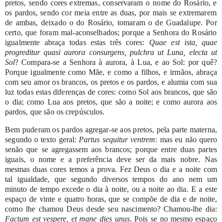
pretos,
sendo
cores
extremas,
conservaram
o
nome
do
Rosário,
e
os
pardos,
sendo
cor
meia
entre
as
duas,
por
mais
se
extremarem
de
ambas,
deixado
o
do
Rosário,
tomaram
o
de Guadalupe.
Por
certo,
que
foram
mal-aconselhados;
porque
a
Senhora
do
Rosário
igualmente
abraça
todas
estas
três
cores:
Quae
est
ista,
quae
progreditur
quasi
aurora
consurgens,
pulchra
ut
Luna,
electa
ut
Sol
?
Compara-se
a
Senhora
à
aurora,
à
Lua,
e
ao
Sol:
por
quê?
Porque
igualmente
como
Mãe,
e
como
a
filhos,
e
irmãos,
abraça
com
seu
amor
os
brancos,
os
pretos
e
os
pardos,
e
alumia
com
sua
luz
todas
estas
diferenças
de
cores:
como
Sol
aos
brancos,
que
são
o
dia;
como
Lua
aos
pretos,
que
são
a
noite;
e
como
aurora
aos
pardos,
que
são os
crepúsculos.
Bem
puderam
os
pardos
agregar-se
aos
pretos,
pela
parte
materna,
segundo
o
texto
geral:
Partus
sequitur
ventrem
:
mas
eu
não
quero
senão
que
se
agregassem
aos
brancos;
porque
entre
duas
partes
iguais,
o
nome
e
a
preferência
deve
ser
da
mais
nobre.
Nas
mesmas
duas
cores
temos
a
prova.
Fez
Deus
o
dia
e
a
noite
com
tal
igualdade,
que
segundo
diversos
tempos
do
ano
nem
um
minuto
de
tempo excede
o
dia
à
noite,
ou
a
noite
ao
dia.
E
a
este
espaço
de
vinte
e
quatro
horas,
que
se
compõe
de
dia
e
de
noite,
como
lhe
chamou
Deus
desde
seu
nascimento?
Chamou-lhe
dia:
Factum
est
vespere,
et
mane
dies
unus
.
Pois
se
no
mesmo
espaço