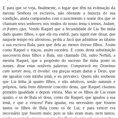
E
para
que
se
veja, finalmente,
o
lugar
que
têm
na
estimação
da
mesma
Senhora
os
escravos,
não
obstante
a
baixeza
de
sua
condição,
ainda
comparados
com
o
nascimento
e
nome
dos
que
se
chamam
seus
senhores;
nos
irmãos
do
nosso
tema
o
temos,
Judam,
et
fratres
ejus
.
Vendo
Raquel
que
a
fecundidade
de Lia
lhe
tinha
dado
quatro
filhos,
e
que
ela
era
estéril,
para
suprir
este
desar,
que
naquele
tempo
era
afrontoso,
pediu
a
Jacó
que
admitisse
ao
tálamo
a
sua
escrava
Bala,
para
que
dela
ao
menos
tivesse
filhos.
Assim
como
Raquel
o
traçou,
assim
sucedeu.
E
como
desta substituição
nascessem
dous
filhos
a
Bala,
um
chamado
Dã,
outro
Neftali,
a
mesma
Raquel,
que
a
propósito
do
sucesso
lhe
tinha
posto
os
nomes,
disse
estas
notáveis
palavras:
Comparavit
me
Dominus
cum
sorore
mea,
et
invalui
:
ora
graças
sejam
dadas
a
Deus,
que
me
igualou
com
minha
irmã,
e
eu
prevaleci.
Quem
não
soubesse
que
Lia
tinha
já
quatro
filhos,
e
não
adotivos,
senão
naturais
e
próprios,
faria
bem
diferente
conceito
desta,
que
Raquel
chamou
primeiro
igualdade
e
depois
vitória.
Mas
se
os
filhos
de
Lia
eram
quatro,
e
os
de Bala
só
dous,
como
diz
Raquel,
que
igualou
a
sua
irmã,
e
que
a
venceu!
Para igualar,
era
necessário
que
fossem
tantos
os
filhos
de
Bala
como
os
de
Lia;
e
para
vencer
era
necessário
que
fossem
mais:
pois
se
não
eram
mais,
nem
tantos,