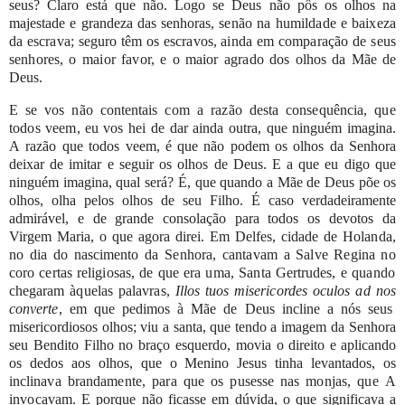
seus? Claro
está
que
não.
Logo
se
Deus
não
pôs
os
olhos
na
majestade
e
grandeza
das
senhoras,
senão
na
humildade
e
baixeza
da escrava; seguro têm
os
escravos,
ainda
em
comparação
de
seus
senhores,
o
maior
favor,
e
o
maior
agrado
dos
olhos
da
Mãe
de
Deus.
E
se
vos
não
contentais
com
a
razão
desta
consequência,
que
todos
veem,
eu
vos
hei
de
dar
ainda
outra,
que
ninguém
imagina.
A
razão
que
todos
veem,
é
que não
podem
os
olhos
da
Senhora
deixar
de
imitar
e
seguir
os
olhos
de
Deus.
E
a que
eu
digo
que
ninguém
imagina,
qual
será?
É,
que
quando
a
Mãe
de
Deus
põe os
olhos,
olha
pelos
olhos
de
seu
Filho.
É
caso
verdadeiramente
admirável,
e
de grande
consolação
para
todos
os
devotos
da
Virgem
Maria,
o
que
agora
direi.
Em
Delfes,
cidade
de
Holanda,
no
dia
do
nascimento
da
Senhora,
cantavam
a
Salve
Regina
no
coro
certas
religiosas,
de
que
era
uma,
Santa
Gertrudes,
e
quando
chegaram
àquelas
palavras,
Illos
tuos
misericordes
oculos
ad
nos
converte
,
em
que
pedimos
à
Mãe
de
Deus
incline
a
nós
seus
misericordiosos
olhos;
viu
a
santa, que
tendo
a
imagem
da
Senhora
seu
Bendito
Filho
no
braço
esquerdo,
movia
o direito
e
aplicando
os
dedos
aos
olhos,
que
o
Menino
Jesus
tinha
levantados,
os
inclinava
brandamente,
para
que
os
pusesse
nas
monjas,
que
A
invocavam.
E
porque
não
ficasse
em
dúvida,
o
que
significava
a