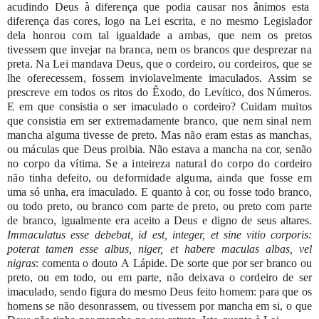
acudindo
Deus
à
diferença
que
podia
causar
nos
ânimos
esta
diferença
das
cores,
logo
na
Lei
escrita,
e
no
mesmo
Legislador
dela
honrou
com
tal
igualdade
a
ambas,
que
nem
os
pretos
tivessem
que
invejar
na
branca,
nem
os
brancos
que
desprezar
na
preta.
Na
Lei
mandava
Deus,
que
o
cordeiro,
ou
cordeiros, que
se
lhe
oferecessem,
fossem inviolavelmente
imaculados.
Assim
se
prescreve
em
todos
os
ritos
do
Êxodo,
do
Levítico,
dos
Números.
E
em
que
consistia
o
ser imaculado
o
cordeiro?
Cuidam
muitos
que
consistia
em
ser
extremadamente
branco,
que
nem
sinal
nem
mancha
alguma
tivesse
de
preto.
Mas
não
eram
estas
as
manchas,
ou
máculas
que
Deus
proibia.
Não
estava
a
mancha
na
cor,
senão
no
corpo
da
vítima.
Se
a
inteireza
natural
do
corpo
do
cordeiro
não
tinha defeito,
ou
deformidade
alguma,
ainda
que
fosse
em
uma
só
unha,
era
imaculado.
E
quanto
à
cor,
ou
fosse
todo
branco,
ou
todo
preto,
ou
branco
com
parte
de
preto,
ou
preto
com
parte
de
branco,
igualmente
era
aceito
a
Deus
e
digno
de
seus
altares.
Immaculatus
esse
debebat,
id
est,
integer,
et sine
vitio
corporis:
poterat
tamen
esse
albus,
niger,
et
habere
maculas
albas,
vel
nigras
:
comenta
o
douto
A
Lápide.
De
sorte
que
por
ser
branco
ou
preto,
ou
em
todo,
ou
em
parte,
não
deixava
o
cordeiro
de
ser
imaculado,
sendo
figura
do
mesmo
Deus
feito
homem:
para
que
os
homens
se
não
desonrassem,
ou
tivessem
por
mancha
em
si,
o
que