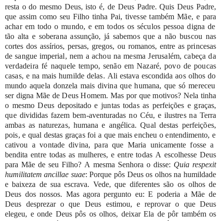
resta
o
do
mesmo Deus,
isto
é,
de
Deus
Padre.
Quis
Deus
Padre,
que
assim
como
seu
Filho
tinha
Pai,
tivesse
também
Mãe,
e
para
achar
em
todo
o
mundo,
e
em
todos
os
séculos
pessoa
digna
de
tão
alta
e
soberana
assunção,
já
sabemos
que
a
não
buscou
nas
cortes
dos
assírios, persas,
gregos,
ou
romanos,
entre
as
princesas
de
sangue
imperial,
nem
a
achou
na
mesma
Jerusalém,
cabeça
da
verdadeira
fé
naquele
tempo,
senão
em
Nazaré,
povo
de
poucas
casas,
e
na
mais
humilde
delas.
Ali
estava
escondida
aos
olhos
do
mundo
aquela
donzela
mais
divina
que
humana,
que
só
mereceu
ser
digna
Mãe
de
Deus
Homem.
Mas
por
que
motivos?
Nela
tinha
o
mesmo
Deus
depositado
e
juntas
todas
as
perfeições
e
graças,
que
divididas
fazem
bem-aventuradas
no
Céu,
e
ilustres
na
Terra
ambas
as
naturezas,
humana
e
angélica.
Qual
destas
perfeições,
pois,
e
qual
destas
graças
foi
a
que
mais
encheu
o
entendimento,
e
cativou
a
vontade
divina,
para
que
Maria
unicamente
fosse
a
bendita
entre
todas
as
mulheres,
e
entre
todas
A
escolhesse
Deus
para
Mãe
de
seu
Filho?
A
mesma
Senhora
o
disse:
Quia
respexit
humilitatem ancillae
suae
:
Porque
pôs
Deus
os
olhos
na
humildade
e
baixeza
de
sua escrava.
Vede,
que
diferentes
são
os
olhos
de
Deus
dos
nossos.
Mas
agora pergunto
eu:
E
poderia
a
Mãe
de
Deus
desprezar
o
que
Deus
estimou,
e
reprovar o
que
Deus
elegeu,
e
onde
Deus
pôs
os
olhos,
deixar
Ela
de
pôr
também
os