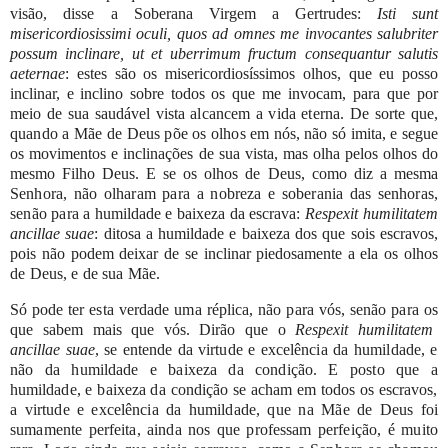
visão,
disse
a
Soberana
Virgem a
Gertrudes:
Isti
sunt
misericordiosissimi
oculi,
quos
ad
omnes
me
invocantes salubriter
possum
inclinare,
ut
et
uberrimum
fructum
consequantur
salutis
aeternae
:
estes
são
os
misericordiosíssimos
olhos,
que
eu
posso
inclinar,
e
inclino sobre
todos
os
que
me
invocam,
para
que
por
meio
de
sua
saudável
vista
alcancem
a
vida
eterna.
De
sorte
que,
quando
a
Mãe
de
Deus
põe
os
olhos
em
nós,
não
só
imita,
e
segue
os
movimentos
e
inclinações
de
sua
vista,
mas
olha pelos
olhos
do
mesmo
Filho
Deus.
E
se
os
olhos
de
Deus,
como
diz
a
mesma
Senhora,
não
olharam
para
a
nobreza
e
soberania
das
senhoras,
senão
para
a
humildade
e
baixeza
da
escrava:
Respexit
humilitatem
ancillae
suae
:
ditosa
a humildade
e
baixeza
dos
que
sois
escravos,
pois
não
podem
deixar
de
se
inclinar piedosamente
a
ela
os
olhos
de
Deus,
e
de
sua
Mãe.
Só
pode
ter
esta
verdade
uma
réplica,
não
para
vós,
senão
para
os
que
sabem
mais
que
vós.
Dirão
que
o
Respexit
humilitatem
ancillae
suae
,
se
entende
da
virtude
e
excelência
da
humildade,
e
não
da
humildade
e
baixeza
da
condição.
E
posto
que
a
humildade,
e
baixeza
da
condição
se
acham
em
todos
os
escravos,
a
virtude
e
excelência
da
humildade,
que
na
Mãe
de
Deus
foi
sumamente perfeita,
ainda
nos
que
professam
perfeição,
é
muito