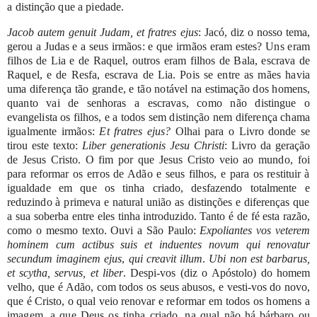
a
distinção
que
a
piedade.
Jacob
autem
genuit
Judam,
et
fratres
ejus
:
Jacó,
diz
o
nosso
tema,
gerou
a
Judas
e
a
seus
irmãos:
e
que
irmãos
eram
estes?
Uns
eram
filhos
de
Lia
e
de
Raquel,
outros
eram
filhos
de
Bala,
escrava
de
Raquel,
e
de
Resfa,
escrava
de
Lia.
Pois se
entre
as
mães
havia
uma
diferença
tão
grande,
e
tão
notável
na
estimação
dos
homens,
quanto
vai
de senhoras
a
escravas,
como
não
distingue
o
evangelista
os
filhos,
e
a
todos
sem
distinção
nem
diferença
chama
igualmente
irmãos:
Et
fratres
ejus?
Olhai
para
o
Livro
donde
se
tirou
este
texto:
Liber
generationis
Jesu Christi
:
Livro
da
geração
de
Jesus
Cristo.
O
fim
por
que
Jesus
Cristo
veio
ao
mundo,
foi
para
reformar
os
erros
de
Adão
e
seus
filhos,
e
para
os
restituir
à
igualdade
em
que
os
tinha criado,
desfazendo
totalmente
e
reduzindo
à
primeva
e
natural
união
as
distinções
e
diferenças
que
a
sua
soberba
entre
eles
tinha introduzido.
Tanto
é
de
fé
esta
razão,
como
o
mesmo
texto.
Ouvi
a
São
Paulo:
Expoliantes
vos
veterem
hominem
cum
actibus
suis
et
induentes
novum
qui renovatur
secundum
imaginem
ejus
,
qui
creavit
illum
.
Ubi
non
est
barbarus,
et scytha,
servus,
et
liber
.
Despi-vos
(diz
o
Apóstolo)
do
homem
velho,
que
é
Adão,
com
todos
os
seus
abusos,
e
vesti-vos
do
novo,
que
é
Cristo,
o
qual
veio
renovar
e
reformar
em
todos
os
homens
a
imagem,
a
que
Deus
os
tinha
criado,
na
qual
não
há
bárbaro
ou