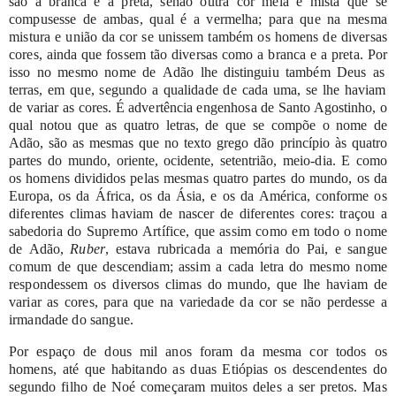
são
a
branca
e
a
preta,
senão
outra
cor
meia
e
mista
que
se
compusesse
de
ambas,
qual
é
a
vermelha;
para
que
na
mesma
mistura
e união da
cor
se
unissem
também
os
homens
de
diversas
cores,
ainda
que
fossem
tão
diversas
como
a
branca
e
a
preta.
Por
isso
no
mesmo
nome
de
Adão
lhe
distinguiu
também
Deus
as
terras,
em
que,
segundo
a
qualidade
de
cada
uma,
se
lhe
haviam
de
variar
as
cores.
É
advertência
engenhosa
de
Santo Agostinho,
o
qual
notou
que
as
quatro
letras,
de
que
se
compõe
o
nome
de
Adão,
são
as mesmas
que
no
texto
grego
dão
princípio
às
quatro
partes
do
mundo,
oriente,
ocidente,
setentrião,
meio-dia.
E
como
os
homens divididos
pelas
mesmas
quatro
partes
do
mundo,
os
da
Europa,
os
da
África,
os
da
Ásia,
e
os
da
América,
conforme
os
diferentes
climas
haviam
de
nascer
de
diferentes
cores:
traçou
a
sabedoria
do
Supremo
Artífice,
que
assim
como
em
todo
o
nome
de
Adão,
Ruber
,
estava rubricada
a
memória
do
Pai,
e
sangue
comum
de
que descendiam;
assim
a
cada
letra
do
mesmo
nome
respondessem
os
diversos
climas
do
mundo,
que
lhe
haviam
de
variar
as
cores,
para
que
na
variedade
da
cor
se
não
perdesse
a
irmandade
do
sangue.
Por
espaço
de
dous
mil
anos
foram
da
mesma
cor
todos
os
homens,
até
que
habitando
as
duas Etiópias
os
descendentes
do
segundo
filho
de
Noé
começaram
muitos
deles
a
ser pretos.
Mas