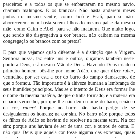
parceiros:
e
a
todos
os
que
se
embarcaram
no
mesmo
navio,
chamam
malungos.
E
os
brancos?
Não
basta
andarem
meses
juntos
no
mesmo
ventre,
como
Jacó
e
Esaú,
para
se
não
aborrecerem;
nem
basta
serem
filhos
do
mesmo
pai
e
da
mesma
mãe,
como
Caim
e
Abel,
para
se
não
matarem.
Que
muito
logo,
que
sendo
tão
disgregativa
a
cor
branca,
não
caibam
na
mesma
congregação
os
brancos
com
os
pretos?
E
para
que
vejamos
quão
diferente
é
a
distinção
que
a
Virgem,
Senhora
nossa,
faz
entre
uns
e
outros,
ouçamos
também
neste
ponto
a
Deus,
e
à
mesma
Mãe
de
Deus.
Havendo
Deus
criado
o
primeiro
homem,
pôs-lhe
por
nome
Adão,
que
quer
dizer
ruber
,
vermelho,
por
ser
esta
a
cor
do
barro
do
campo
damasceno,
de
que
o
formou.
Tão
importante
é
à
altiveza
humana
a
lembrança
de
seus
humildes
princípios.
Mas
se
o
intento
de
Deus
era
formar-lhe
o
nome
da
mesma
matéria,
de
que
o
tinha
formado,
e
a
matéria
era
o
barro
vermelho,
por
que
lhe
não
deu
o
nome
do
barro,
senão
o
da
cor,
ruber
?
Porque
no
barro
não
havia
perigo
de
se
desigualarem
os
homens;
na
cor
sim.
No
barro
não;
porque
todos
os
filhos
de
Adão
se
haviam
de
resolver
na
mesma
terra.
Na
cor
sim;
porque
uns
haviam
de
ser
de
uma
cor,
e
outros
de
outra.
E
não
quis
Deus
que
aquela
cor
fosse
alguma
das
extremas,
quais