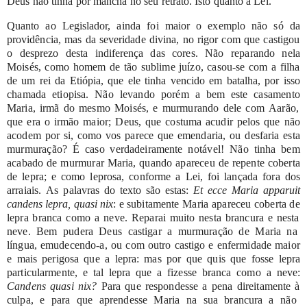
Deus
não
tinha
por
mancha
no
seu
retrato.
Isto
quanto
à
Le
i.
Quanto
ao
Legislador,
ainda
foi
maior
o
exemplo
não
só
da
providência,
mas
da
severidade
divina,
no
rigor
com
que castigou
o
desprezo
desta
indiferença
das
cores.
Não
reparando
nela
Moisés, como
homem
de tão
sublime
juízo,
casou-se
com
a
filha
de
um
rei
da
Etiópia,
que
ele
tinha
vencido
em
batalha,
por
isso
chamada
etiopisa.
Não
levando
porém
a
bem
este
casamento
Maria,
irmã
do
mesmo
Moisés,
e
murmurando
dele
com
Aarão,
que
era
o
irmão
maior;
Deus,
que
costuma
acudir
pelos
que
não
acodem
por
si,
como
vos
parece
que
emendaria,
ou
desfaria
esta
murmuração?
É
caso
verdadeiramente
notável!
Não
tinha
bem
acabado
de
murmurar
Maria,
quando
apareceu
de
repente
coberta
de
lepra;
e
como
leprosa,
conforme
a
Lei,
foi
lançada
fora
dos
arraiais.
As
palavras
do
texto
são
estas:
Et
ecce
Maria
apparuit
candens
lepra,
quasi
nix
:
e
subitamente
Maria
apareceu
coberta
de
lepra
branca
como
a
neve.
Reparai
muito
nesta
brancura
e
nesta
neve.
Bem
pudera
Deus
castigar
a
murmuração
de
Maria
na
língua,
emudecendo-a,
ou
com
outro
castigo
e
enfermidade
maior
e
mais
perigosa
que
a
lepra:
mas
por
que
quis
que
fosse
lepra
particularmente,
e
tal
lepra
que
a
fizesse
branca
como
a
neve:
Candens
quasi
nix?
Para
que
respondesse
a
pena
direitamente
à
culpa,
e
para
que
aprendesse
Maria
na
sua
brancura
a
não