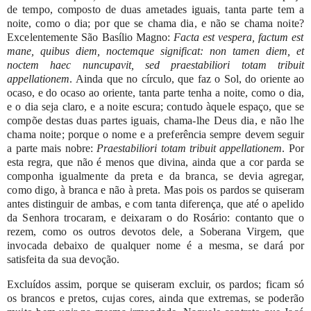
de
tempo,
composto
de
duas
ametades
iguais,
tanta
parte
tem
a
noite,
como
o
dia;
por
que
se
chama
dia,
e
não
se
chama
noite?
Excelentemente
São
Basílio
Magno:
Facta
est
vespera,
factum
est
mane,
quibus
diem,
noctemque significat:
non
tamen
diem,
et
noctem
haec
nuncupavit,
sed
praestabiliori
totam
tribuit
appellationem
.
Ainda
que
no
círculo,
que
faz
o
Sol,
do
oriente
ao
ocaso,
e do
ocaso
ao
oriente,
tanta
parte
tenha
a
noite,
como
o
dia,
e
o
dia
seja
claro,
e
a
noite
escura;
contudo
àquele
espaço,
que
se
compõe
destas
duas
partes
iguais,
chama-lhe
Deus
dia,
e
não
lhe
chama
noite;
porque
o
nome
e
a
preferência
sempre
devem
seguir
a
parte
mais
nobre:
Praestabiliori
totam
tribuit appellationem
.
Por
esta
regra,
que
não
é
menos
que
divina,
ainda
que
a
cor
parda
se
componha
igualmente
da
preta
e
da
branca,
se
devia
agregar,
como
digo,
à
branca
e
não
à
preta.
Mas
pois
os
pardos
se
quiseram
antes
distinguir
de
ambas,
e
com
tanta
diferença,
que
até
o
apelido
da
Senhora
trocaram,
e
deixaram
o
do
Rosário:
contanto
que
o
rezem,
como
os
outros
devotos
dele,
a
Soberana
Virgem,
que
invocada
debaixo
de
qualquer
nome
é
a
mesma,
se
dará
por
satisfeita
da
sua
de
voção.
Excluídos
assim,
porque
se
quiseram
excluir,
os
pardos;
ficam
só
os
brancos
e
pretos,
cujas
cores,
ainda
que
extremas,
se
poderão