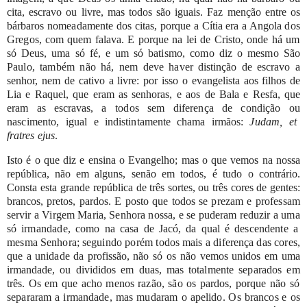
cita,
escravo
ou
livre,
mas
todos
são
iguais.
Faz
menção
entre
os
bárbaros
nomeadamente
dos
citas,
porque
a
Cítia
era
a
Angola
dos
Gregos,
com
quem
falava.
E
porque
na
lei
de
Cristo,
onde
há
um
só
Deus,
uma
só
fé,
e
um
só
batismo,
como
diz
o
mesmo
São
Paulo,
também
não
há,
nem
deve
haver
distinção
de
escravo
a
senhor,
nem
de
cativo
a
livre:
por
isso
o
evangelista
aos filhos
de
Lia
e
Raquel,
que
eram
as
senhoras,
e
aos
de
Bala
e
Resfa,
que
eram
as
escravas,
a
todos
sem
diferença
de
condição
ou
nascimento,
igual
e
indistintamente
chama
irmãos:
Judam,
et
fratres ejus
.
Isto
é
o
que
diz
e
ensina
o
Evangelho;
mas
o
que
vemos
na
nossa
república,
não em
alguns,
senão
em
todos,
é
tudo
o
contrário.
Consta
esta
grande
república
de três
sortes,
ou
três
cores
de
gentes:
brancos,
pretos,
pardos.
E
posto
que
todos
se
prezam
e
professam
servir
a
Virgem
Maria,
Senhora
nossa,
e
se
puderam
reduzir
a
uma
só
irmandade,
como
na
casa
de
Jacó,
da
qual
é
descendente
a
mesma
Senhora;
seguindo
porém
todos
mais
a
diferença
das
cores,
que
a
unidade
da
profissão,
não
só
os
não
vemos
unidos
em
uma
irmandade,
ou
divididos
em
duas,
mas
totalmente
separados
em
três.
Os
em
que
acho
menos
razão,
são
os
pardos,
porque
não
só
separaram
a
irmandade,
mas
mudaram
o
apelido.
Os
brancos
e
os