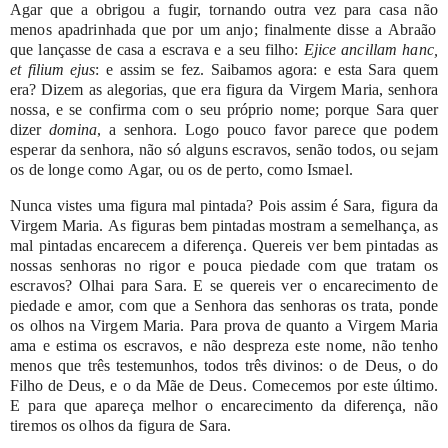
Agar
que
a
obrigou
a
fugir,
tornando
outra
vez
para
casa
não
menos
apadrinhada
que
por
um
anjo;
finalmente
disse
a
Abraão
que
lançasse
de
casa
a
escrava
e
a
seu
filho:
Ejice
ancillam
hanc,
et
filium
ejus
:
e
assim
se
fez.
Saibamos
agora:
e
esta
Sara
quem
era?
Dizem
as
alegorias,
que
era
figura
da
Virgem
Maria,
senhora
nossa,
e
se
confirma
com
o
seu
próprio
nome;
porque
Sara
quer
dizer
domina
,
a
senhora.
Logo
pouco
favor
parece
que
podem
esperar
da
senhora,
não
só
alguns
escravos,
senão
todos,
ou
sejam
os
de
longe
como
Agar,
ou
os
de
perto,
como
Ismael.
Nunca
vistes
uma
figura
mal
pintada?
Pois
assim
é
Sara,
figura
da
Virgem
Maria.
As
figuras
bem
pintadas
mostram
a
semelhança,
as
mal
pintadas
encarecem
a
diferença.
Quereis
ver
bem
pintadas
as
nossas
senhoras
no
rigor
e
pouca
piedade
com
que
tratam
os
escravos?
Olhai
para
Sara.
E
se
quereis
ver
o
encarecimento
de
piedade
e
amor,
com
que
a
Senhora
das
senhoras
os
trata,
ponde
os
olhos
na
Virgem
Maria.
Para
prova
de
quanto
a
Virgem
Maria
ama
e
estima
os
escravos,
e
não
despreza
este
nome,
não
tenho
menos
que
três
testemunhos,
todos
três
divinos:
o
de
Deus,
o
do
Filho
de
Deus,
e
o
da
Mãe
de
Deus.
Comecemos
por
este último.
E
para
que
apareça
melhor
o
encarecimento
da
diferença,
não
tiremos
os
olhos
da
figura
de
Sara.