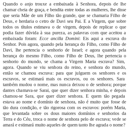
Quando
o
anjo
trouxe
a
embaixada
à
Senhora,
depois
de lhe
chamar
cheia
de
graça,
e
bendita
entre
todas
as
mulheres,
lhe
disse
que
seria
Mãe
de
um
Filho
tão
grande,
que
se
chamaria
Filho
de
Deus,
e
herdaria
o
cetro
de
Davi
seu
Pai.
E
a
Virgem,
que
sobre
todos
os
títulos
estimava
o
de
virgem,
depois
de
replicar
o
que
podia
fazer
dúvida
à
sua
pureza,
as
palavras
com
que
aceitou
a
embaixada
foram:
Ecce
ancilla
Domini
:
Eis
aqui
a
escrava
do
Senhor.
Pois
agora,
quando pela
herança
do
Filho,
como
Filho
de
Davi,
lhe
pertencia
o
senhorio
de
Israel;
e
agora
quando
pela
herança
do
mesmo
Filho,
como
Filho
de
Deus,
lhe
pertencia
o
senhorio
do
mundo,
se
chama
a
Virgem
Maria
escrava?
Sim,
agora.
Quando
se
viu
senhora
do
reino,
e
senhora
do
mundo,
então
se
chamou
escrava:
para
que
julguem
os
senhores
e
os
escravos,
se
estimará
mais
os
escravos,
ou
os
senhores.
Sara
também
mudou
o
nome,
mas
nunca
deixou
o
de
senhora;
porque
dantes
chamava-se
Sarai,
que
quer
dizer
senhora
minha,
e
depois
chamou-se
Sara,
que
quer
dizer
senhora.
E
quem
tão
pegada
estava
ao
nome
e
domínio
de
senhora,
não
é
muito
que
fosse
de
tão
dura
condição,
e
tão
rigorosa
com
os
escravos: porém
Maria,
que
levantada
sobre
os
dous
maiores
domínios
e
senhorios
da
Terra
e
do
Céu,
troca
o
nome
de
senhora
pelo
de
escrava;
vede
se
amará
e
estimará
muito
aqueles
de
quem
tanto
lhe
agrada
o
nome?