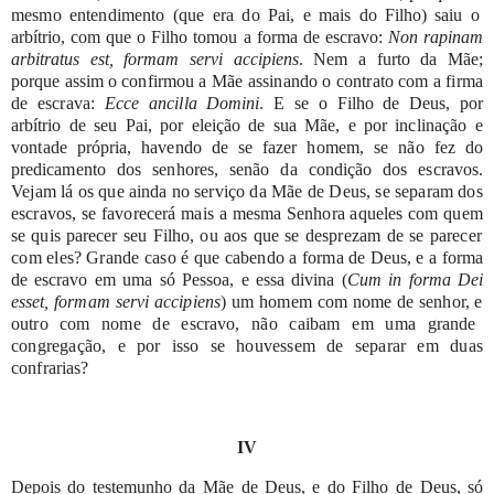
mesmo
entendimento
(que
era
do
Pai,
e
mais
do
Filho)
saiu
o
arbítrio,
com
que
o
Filho
tomou
a
forma
de
escravo:
Non
rapinam
arbitratus
est,
formam
servi
accipiens
.
Nem
a
furto
da
Mãe;
porque
assim
o
confirmou
a
Mãe
assinando
o
contrato
com
a
firma
de
escrava:
Ecce
ancilla
Domini
.
E
se
o
Filho
de
Deus,
por
arbítrio
de
seu
Pai,
por
eleição
de
sua
Mãe,
e
por
inclinação
e
vontade
própria,
havendo
de
se
fazer
homem,
se
não
fez
do
predicamento
dos
senhores,
senão
da
condição
dos
escravos.
Vejam
lá
os
que
ainda
no
serviço
da
Mãe
de
Deus,
se
separam
dos
escravos,
se
favorecerá
mais
a
mesma
Senhora
aqueles
com
quem
se
quis
parecer
seu
Filho,
ou
aos
que
se
desprezam
de
se
parecer
com
eles?
Grande
caso
é
que
cabendo
a
forma
de
Deus,
e
a
forma
de
escravo
em
uma
só
Pessoa,
e
essa
divina
(
Cum
in
forma
Dei
esset,
formam
servi
accipiens
)
um
homem
com
nome
de
senhor,
e
outro
com
nome
de
escravo,
não
caibam
em
uma
grande
congregação,
e
por
isso
se
houvessem
de
separar
em
duas
confrarias?
IV
Depois
do
testemunho
da
Mãe
de
Deus,
e
do
Filho
de
Deus,
só