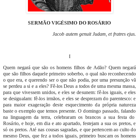
SERMÃO
VIGÉSIMO
DO
ROSÁRIO
Jacob
autem
genuit
Judam,
et
fratres
ejus.
I
Quem
negará
que
são
os
homens
filhos
de
Adão?
Quem
negará
que
são
filhos
daquele
primeiro
soberbo,
o
qual
não
reconhecendo
o
que
era,
e
querendo
ser
o
que
não
podia,
por
uma
presunção
vã
se
perdeu
a
si
e
a
eles?
Fê-los
Deus
a
todos
de
uma
mesma
massa,
para
que
vivessem
unidos,
e
eles
se
desunem:
fê-los
iguais,
e
eles
se
desigualam:
fê-los
irmãos,
e
eles
se
desprezam
do
parentesco:
e
para
maior
exageração
deste
esquecimento
da
própria
natureza
baste
o
exemplo
que
temos
presente.
O
domingo
passado,
falando
na
linguagem
da
terra,
celebraram
os
brancos
a
sua
festa
do
Rosário,
e
hoje,
em
dia
e
ato apartado,
festejam
a
sua
os
pretos,
e
só
os
pretos.
Até
nas
cousas
sagradas,
e
que
pertencem
ao
culto
do
mesmo
Deus,
que
fez
a
todos
iguais,
primeiro
buscam
os
homens