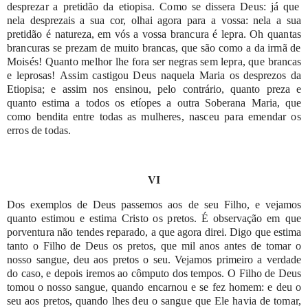
desprezar
a
pretidão
da
etiopisa.
Como
se
dissera
Deus:
já
que
nela
desprezais
a
sua
cor,
olhai
agora
para
a
vossa:
nela
a
sua
pretidão
é
natureza,
em
vós
a
vossa
brancura
é
lepra.
Oh
quantas
brancuras
se
prezam
de
muito
brancas,
que
são
como
a
da
irmã
de
Moisés!
Quanto
melhor
lhe
fora
ser
negras
sem
lepra,
que
brancas
e
leprosas!
Assim
castigou
Deus
naquela
Maria
os
desprezos
da
Etiopisa;
e
assim
nos
ensinou,
pelo
contrário,
quanto
preza
e
quanto estima
a
todos
os
etíopes
a
outra
Soberana
Maria,
que
como
bendita
entre
todas
as
mulheres,
nasceu
para
emendar
os
erros
de
todas.
VI
Dos
exemplos
de
Deus
passemos
aos
de
seu
Filho,
e
vejamos
quanto
estimou
e
estima
Cristo
os
pretos.
É
observação
em
que
porventura
não
tendes
reparado,
a
que
agora
direi.
Digo
que
estima
tanto
o
Filho
de
Deus
os
pretos,
que
mil
anos antes
de
tomar
o
nosso
sangue,
deu
aos
pretos
o
seu.
Vejamos
primeiro
a
verdade
do
caso,
e
depois
iremos
ao
cômputo
dos
tempos.
O
Filho
de
Deus
tomou
o
nosso sangue,
quando
encarnou
e
se
fez
homem:
e
deu
o
seu
aos
pretos,
quando
lhes
deu
o
sangue
que
Ele
havia
de
tomar,