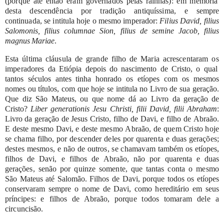
(porque
até
então
eram
governados
pelas
rainhas):
em
memória
desta
descendência
por
tradição
antiquíssima,
e
sempre
continuada,
se
intitula
hoje
o
mesmo
imperador:
Filius
David, filius
Salomonis, filius columnae Sion, filius de semine Jacob, filius
magnus
Mariae
.
Esta
última
cláusula
de
grande filho
de
Maria acrescentaram
os
imperadores
da
Etiópia
depois
do
nascimento
de
Cristo,
o
qual
tantos
séculos
antes
tinha honrado
os
etíopes
com
os
mesmos
nomes
ou
títulos,
com
que
hoje
se
intitula
no Livro
de
sua
geração.
Que
diz
São
Mateus,
ou
que
nome
dá
ao
Livro
da
geração de
Cristo?
Liber
generationis
Jesu
Christi,
filii
David,
filii
Abraham
:
Livro
da geração
de
Jesus
Cristo,
filho
de
Davi,
e
filho
de
Abraão.
E
deste
mesmo
Davi,
e
deste
mesmo
Abraão,
de
quem
Cristo
hoje
se
chama
filho,
por
descender
deles
por
quarenta
e
duas
gerações;
destes
mesmos,
e
não
de
outros,
se
chamavam
também
os
etíopes,
filhos
de
Davi,
e
filhos
de
Abraão,
não
por
quarenta
e
duas
gerações,
senão
por
quinze
somente,
que
tantas
conta
o
mesmo
São
Mateus
até
Salomão.
Filhos
de
Davi,
porque
todos
os
etíopes
conservaram
sempre
o
nome
de
Davi,
como
hereditário
em
seus
príncipes:
e
filhos
de
Abraão,
porque
todos
tomaram
dele
a
circuncisão.