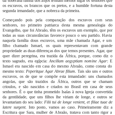
da
soberana
rainha
dos
anjos
tenham
melhor
lugar
os
senhores
que
os
escravos,
os
brancos
que
os
pretos,
e
a
humilde
fortuna
desta
segunda
irmandade,
que
a
nobreza
da
primeira.
Começando
pois
pela
comparação
dos
escravos
com
seus
senhores,
no
primeiro
patriarca
desta
mesma
genealogia
do
Evangelho,
que
foi
Abraão,
têm
os
escravos
um
exemplo,
que
por
todas
as
suas
circunstâncias
favorece
pouco
o
seu
partido.
Havia
naquela
família
dous
escravos,
uma
mãe
chamada
Agar,
e
um
filho
chamado
Ismael,
os
quais
representavam
com
grande
propriedade
as
duas
diferenças
dos
que
temos
presentes.
Agar,
que
quer
dizer
peregrina,
era
trazida
da
África,
porque,
como
diz
o
texto
sagrado,
era
egípcia:
Ancillam
aegyptiam
nomine
Agar
:
E
Ismael
era
nascido
em
casa
do
mesmo Abraão,
como
consta
do
mesmo
texto:
Peperitque
Agar
Abrae
filium
.
Tais
são
uns
e
outros
escravos,
os
de
que
se
compõe
esta
irmandade:
uns
chamados
angolas,
que
são
trazidos
da
África,
outros
que
se
chamam
crioulos,
e
são
nascidos
e criados
no
Brasil
em
casa
de
seus
senhores.
É
o
que
tinha
prometido
Isaías
à
nova Igreja
convertida
da
gentilidade,
que
uns
filhos
lhe
viriam
de
longe,
e
outros
se
levantariam
do
seu
lado:
Filii
tui
de
longe
venient,
et
filiae
tuae
de
latere
surgent
.
Isto
posto,
vamos
ao
caso. Primeiramente
diz
a
Escritura
que
Sara,
mulher
de
Abraão,
tratava
com
tanto
rigor
a