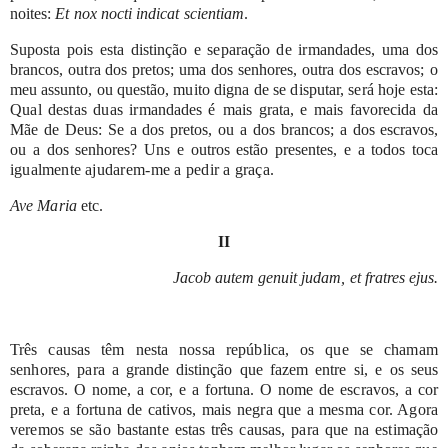
noites:
Et
nox
nocti
indicat
scientiam
.
Suposta
pois
esta distinção
e
separação
de
irmandades,
uma
dos
brancos,
outra
dos
pretos;
uma
dos
senhores,
outra
dos
escravos;
o
meu
assunto,
ou
questão,
muito
digna
de
se disputar,
será
hoje
esta:
Qual
destas
duas
irmandades
é
mais
grata,
e
mais
favorecida
da
Mãe
de
Deus:
Se
a
dos
pretos,
ou
a
dos
brancos;
a
dos escravos,
ou
a
dos
senhores?
Uns
e
outros
estão
presentes,
e
a
todos
toca
igualmente
ajudarem-me
a
pedir
a
graça.
Ave
Maria
etc.
II
Jacob
autem
genuit
judam,
et
fratres
ejus.
Três
causas
têm
nesta
nossa
república,
os
que
se
chamam
senhores,
para
a
grande
distinção
que
fazem
entre
si,
e
os
seus
escravos.
O
nome,
a
cor,
e
a
fortuna.
O
nome
de
escravos,
a
cor
preta,
e
a
fortuna
de
cativos,
mais
negra
que
a
mesma
cor.
Agora
veremos
se
são
bastante
estas
três
causas,
para
que
na
estimação