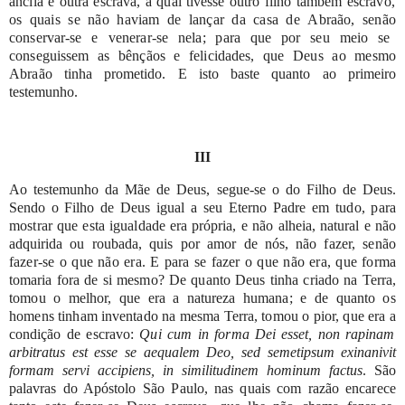
ancila
e
outra
escrava,
a
qual
tivesse
outro
filho
também
escravo,
os
quais
se
não
haviam
de
lançar
da
casa
de
Abraão,
senão
conservar-se
e
venerar-se
nela;
para
que
por
seu
meio
se
conseguissem
as
bênçãos
e
felicidades,
que
Deus
ao
mesmo
Abraão
tinha
prometido.
E
isto
baste
quanto
ao
primeiro
testemunho.
III
Ao
testemunho
da
Mãe
de
Deus,
segue-se
o
do
Filho
de
Deus.
Sendo
o
Filho
de
Deus
igual
a
seu
Eterno
Padre
em
tudo,
para
mostrar
que
esta
igualdade
era
própria,
e
não
alheia,
natural
e
não
adquirida
ou
roubada,
quis
por
amor
de
nós,
não
fazer,
senão
fazer-se
o
que
não
era.
E
para
se
fazer
o
que
não
era,
que
forma
tomaria
fora
de
si
mesmo?
De
quanto
Deus
tinha
criado
na
Terra,
tomou
o
melhor,
que
era
a
natureza
humana;
e
de
quanto
os
homens
tinham
inventado
na
mesma
Terra,
tomou
o
pior,
que
era
a
condição
de
escravo:
Qui
cum
in
forma
Dei
esset,
non
rapinam
arbitratus
est
esse
se
aequalem
Deo,
sed
semetipsum exinanivit
formam
servi
accipiens,
in
similitudinem
hominum
factus
.
São
palavras
do
Apóstolo
São
Paulo,
nas
quais
com
razão
encarece