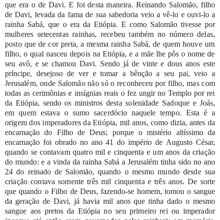
que
era
o
de
Davi.
E
foi
desta
maneira.
Reinando
Salomão,
filho
de
Davi,
levada
da
fama
de
sua
sabedoria
veio
a
vê-lo
e ouvi-lo
a
rainha
Sabá,
que
o
era
da
Etiópia.
E
como
Salomão
tivesse
por
mulheres
setecentas
rainhas,
recebeu
também
no
número
delas,
posto
que
de
cor
preta,
a
mesma
rainha
Sabá,
de
quem
houve
um
filho,
o
qual
nasceu
depois
na
Etiópia,
e
a
mãe
lhe
pôs
o
nome
de
seu
avô,
e
se
chamou
Davi.
Sendo
já
de
vinte e
dous
anos
este
príncipe,
desejoso
de
ver
e
tomar
a
bênção
a
seu
pai,
veio
a
Jerusalém,
onde
Salomão
não
só
o
reconheceu
por
filho,
mas
com
todas
as
cerimônias
e
insígnias
reais
o
fez
ungir
no
Templo
por
rei
da
Etiópia,
sendo
os
ministros
desta
solenidade Sadoque
e
Joás,
em
quem
estava
o
sumo
sacerdócio
naquele
tempo.
Esta
é
a
origem
dos
imperadores
da
Etiópia,
mil
anos,
como
dizia,
antes
da
encarnação
do
Filho
de
Deus;
porque
o
mistério
altíssimo
da
encarnação
foi
obrado
no
ano
41
do
império
de
Augusto
César,
quando
se
contavam
quatro
mil
e
cinquenta
e
um
anos
da
criação
do
mundo:
e
a
vinda
da
rainha
Sabá
a
Jerusalém
tinha
sido
no
ano
24
do
reinado
de
Salomão,
quando
o
mesmo
mundo
desde
sua
criação
contava
somente
três
mil
cinquenta
e
três
anos.
De
sorte
que
quando
o
Filho
de
Deus,
fazendo-se
homem,
tomou
o
sangue
da geração
de
Davi,
já
havia
mil
anos
que
tinha
dado
o
mesmo
sangue
aos
pretos
da
Etiópia
no
seu
primeiro
rei
ou
imperador