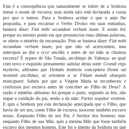
Esta
é
a
consequência
que
naturalmente
se
infere
de
a
Senhora
tomar
o
nome
de
escrava;
mas
ainda
não
está
declarada
a
causa
por
que
o
tomou.
Para
a
Senhora
aceitar
o
que
o
anjo
lhe
propunha,
e
para
encarnar
o
Verbo
Divino
em
suas
entranhas,
bastava
dizer:
Fiat
mihi
secundum
verbum
tuum
.
E
assim
foi;
porque
no
mesmo
ponto
em
que pronunciou
estas
últimas palavras,
se
obrou
o
mistério
da
encarnação.
Pois
se
bastava
dizer:
Fiat
mihi
secundum
verbum
tuum
; por
que
não
só
acrescentou,
mas
antecipou
ao
fiat
o
ecce
ancilla
;
e
antes
de
ser
mãe
se
chamou
escrava?
É
reparo
de
São
Tomás,
arcebispo
de
Valença:
ao
qual
com
novo
e
esquisito
pensamento
satisfaz
desta
sorte:
Grandi
ergo
mysterio, altissimo que Deitatis instinctu conceptura Deum sui
meminit ancillatus,
ut orientem
a
se
Filium
mundi
obsequio
manciparet
.
Sabeis
por
que
a
Virgem
Maria
se
reconheceu
e
confessou
por
escrava
antes
de
conceber
ao
Filho
de
Deus?
A
razão
e
mistério
altíssimo
foi
porque
o
parto,
segundo
as
leis,
não
segue
a condição
do
pai,
senão
a
da
mãe:
Partus
sequitur
ventrem
.
E
quis
a
Senhora
por esta
declaração
antecipada
que
o
Filho,
que
havia
de
ser
seu,
como
Filho
de
escrava,
nascesse
também
escravo
nosso.
Enquanto
Filho
de
seu
Pai,
é
Senhor
dos
homens;
mas
enquanto
Filho
de
sua
Mãe,
quis
a
mesma
Mãe
que
fosse também
escravo
dos
mesmos
homens.
Este
foi
o
intento
da
Senhora
no
que