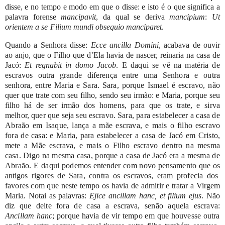
disse,
e
no
tempo
e
modo
em
que
o
disse:
e
isto
é
o
que
significa
a
palavra
forense
mancipavit
,
da
qual
se
deriva
mancipium
:
Ut
orientem
a
se
Filium
mundi
obsequio manciparet
.
Quando
a
Senhora
disse:
Ecce
ancilla
Domini
,
acabava
de
ouvir
ao
anjo,
que
o Filho
que
d’Ela
havia
de
nascer,
reinaria
na
casa
de
Jacó:
Et
regnabit
in
domo
Jacob
.
E
daqui
se
vê
na
matéria
de
escravos
outra
grande
diferença
entre
uma
Senhora
e
outra
senhora,
entre
Maria
e
Sara.
Sara,
porque
Ismael
é
escravo,
não
quer
que
trate
com
seu
filho,
sendo
seu
irmão:
e
Maria,
porque
seu
filho
há
de
ser
irmão
dos
homens,
para
que
os
trate,
e
sirva
melhor,
quer
que
seja
seu
escravo.
Sara,
para
estabelecer
a
casa
de
Abraão
em
Isaque,
lança
a
mãe
escrava,
e
mais
o
filho
escravo
fora
de
casa:
e
Maria,
para
estabelecer
a
casa
de
Jacó
em
Cristo,
mete
a
Mãe
escrava,
e
mais
o
Filho
escravo
dentro
na
mesma
casa.
Digo
na
mesma
casa,
porque
a
casa
de
Jacó
era
a
mesma
de
Abraão.
E
daqui
podemos
entender
com
novo
pensamento
que
os
antigos
rigores
de
Sara,
contra
os
escravos,
eram
profecia
dos
favores
com
que
neste
tempo
os
havia
de
admitir
e
tratar
a
Virgem
Maria.
Notai
as
palavras:
Ejice
ancillam
hanc,
et
filium
ejus
.
Não
diz
que
deite
fora
de
casa
a
escrava,
senão
aquela
escrava:
Ancillam
hanc
;
porque
havia
de
vir
tempo
em
que
houvesse
outra