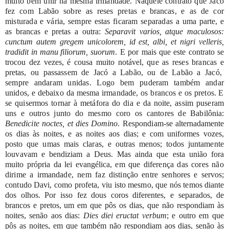
muito
bem
unir
na
mesma
irmandade.
Naquele
contrato
que
Jacó
fez
com
Labão
sobre
as
reses
pretas
e
brancas,
e
as
de
cor
misturada
e
vária,
sempre
estas
ficaram
separadas
a
uma
parte,
e
as
brancas
e
pretas
a
outra:
Separavit
varios,
atque
maculosos:
cunctum autem gregem unicolorem, id est, albi, et nigri velleris,
tradidit in manu
filiorum, suorum
.
E
por
mais
que
este
contrato
se
trocou
dez
vezes,
é
cousa
muito
notável,
que
as
reses
brancas
e
pretas,
ou
passassem
de
Jacó
a
Labão,
ou
de
Labão
a
Jacó,
sempre
andaram
unidas.
Logo
bem
puderam
também
andar
unidos,
e
debaixo
da
mesma
irmandade,
os
brancos
e
os
pretos.
E
se
quisermos
tornar
à
metáfora
do
dia
e
da
noite,
assim
puseram
uns
e
outros
junto
do
mesmo
coro
os
cantores
de
Babilônia:
Benedicite noctes, et
dies
Domino
.
Respondiam-se
alternadamente
os
dias
às
noites,
e
as
noites
aos
dias;
e
com
uniformes
vozes,
posto
que
umas
mais
claras,
e
outras
menos;
todos
juntamente
louvavam
e
bendiziam
a
Deus.
Mas
ainda
que
esta
união
fora
muito
própria
da
lei
evangélica,
em
que
diferença
das
cores
não
dirime
a
irmandade,
nem
faz
distinção
entre
senhores
e
servos;
contudo
Davi,
como
profeta,
viu
isto
mesmo,
que
nós
temos
diante
dos
olhos.
Por
isso
fez
dous
coros
diferentes,
e
separados,
de
brancos
e pretos,
um
em
que
pôs
os
dias,
que
não
respondiam
às
noites,
senão
aos
dias:
Dies diei
eructat
verbum
;
e
outro
em
que
pôs
as
noites,
em
que
também
não respondiam
aos
dias,
senão
às