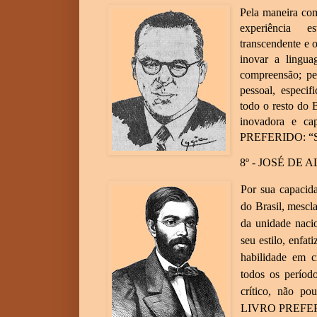
Pela maneira com
experiência es
transcendente e 
inovar a lingua
compreensão; pe
pessoal, especi
todo o resto do 
inovadora e c
PREFERIDO: “S
8º - JOSÉ DE
Por sua capacida
do Brasil, mescl
da unidade naci
seu estilo, enfat
habilidade em c
todos os períod
crítico, não po
LIVRO PREFERI