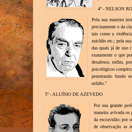
4º - NELSON 
Pela sua maneira inst
precisamente o da cla
tais como a violência
suicídio etc.; pela su
das quais já de uso
exatamente o que pen
desafetos; enfim, po
psicológicos complex
penetrando fundo 
asfalto."
5º - ALUÍSIO DE AZEVEDO
Por sua grande perí
maneira avivada os
da escravidão; por 
de observação as r