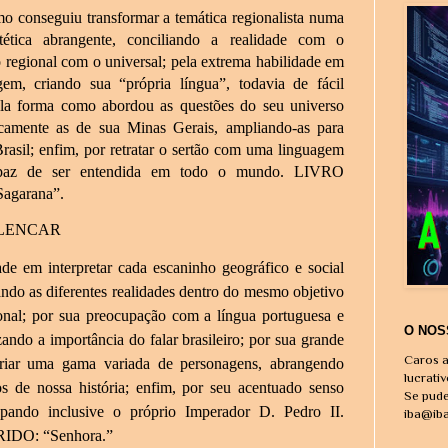
o conseguiu transformar a temática regionalista numa
tética abrangente, conciliando a realidade com o
o regional com o universal; pela extrema habilidade em
gem, criando sua “própria língua”, todavia de fácil
la forma como abordou as questões do seu universo
ficamente as de sua Minas Gerais, ampliando-as para
Brasil; enfim, por retratar o sertão com uma linguagem
apaz de ser entendida em todo o mundo. LIVRO
agarana”.
 ALENCAR
de em interpretar cada escaninho geográfico e social
ando as diferentes realidades dentro do mesmo objetivo
onal; por sua preocupação com a língua portuguesa e
O NOS
izando a importância do falar brasileiro; por sua grande
Caros a
riar uma gama variada de personagens, abrangendo
lucrati
os de nossa história; enfim, por seu acentuado senso
Se pude
upando inclusive o próprio Imperador D. Pedro II.
iba@ib
DO: “Senhora.”