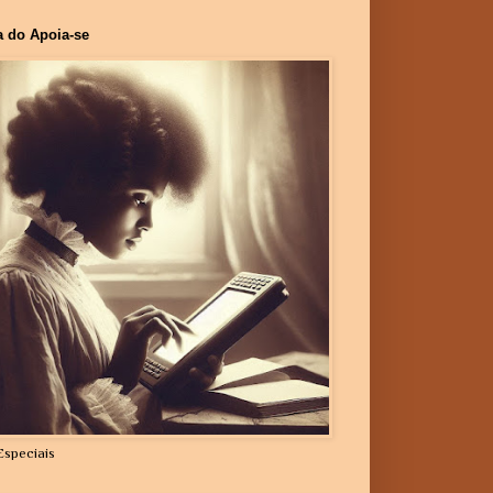
a do Apoia-se
Especiais