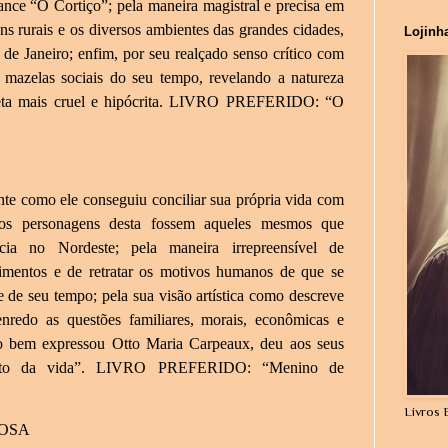
nce “O Cortiço”; pela maneira magistral e precisa em
ns rurais e os diversos ambientes das grandes cidades,
Lojinh
de Janeiro; enfim, por seu realçado senso crítico com
 mazelas sociais do seu tempo, revelando a natureza
eta mais cruel e hipócrita. LIVRO PREFERIDO: “O
nte como ele conseguiu conciliar sua própria vida com
os personagens desta fossem aqueles mesmos que
cia no Nordeste; pela maneira irrepreensível de
ecimentos e de retratar os motivos humanos de que se
de seu tempo; pela sua visão artística como descreve
nredo as questões familiares, morais, econômicas e
mo bem expressou Otto Maria Carpeaux, deu aos seus
lito da vida”. LIVRO PREFERIDO: “Menino de
Livros 
ROSA