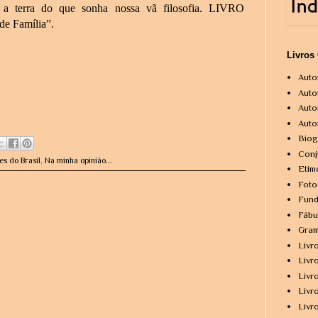
 a terra do que sonha nossa vã filosofia. LIVRO
e Família”.
Livros
Auto
Auto
Auto
Auto
Biog
Conj
es do Brasil
,
Na minha opinião...
Etim
Foto
Fund
Fábu
Gram
Livr
Livr
Livr
Livr
Livr