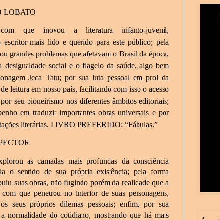
RO LOBATO
com que inovou a literatura infanto-juvenil,
 escritor mais lido e querido para este público; pela
u grandes problemas que afetavam o Brasil da época,
 desigualdade social e o flagelo da saúde, algo bem
sonagem Jeca Tatu; por sua luta pessoal em prol da
de leitura em nosso país, facilitando com isso o acesso
por seu pioneirismo nos diferentes âmbitos editoriais;
enho em traduzir importantes obras universais e por
aptações literárias. LIVRO PREFERIDO: “Fábulas.”
SPECTOR
plorou as camadas mais profundas da consciência
a o sentido de sua própria existência; pela forma
uiu suas obras, não fugindo porém da realidade que a
a com que penetrou no interior de suas personagens,
 os seus próprios dilemas pessoais; enfim, por sua
 a normalidade do cotidiano, mostrando que há mais