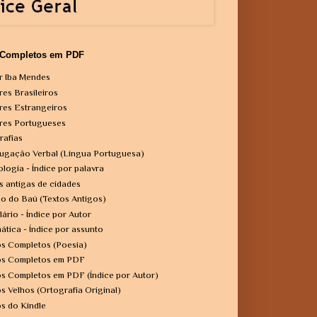
 Completos em PDF
r Iba Mendes
res Brasileiros
res Estrangeiros
res Portugueses
rafias
ugação Verbal (Língua Portuguesa)
ologia - Índice por palavra
s antigas de cidades
o do Baú (Textos Antigos)
lário - Índice por Autor
ática - Índice por assunto
os Completos (Poesia)
os Completos em PDF
os Completos em PDF (Índice por Autor)
os Velhos (Ortografia Original)
os do Kindle