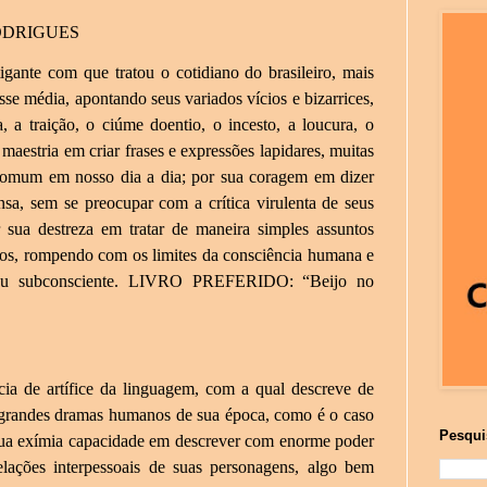
RODRIGUES
igante com que tratou o cotidiano do brasileiro, mais
sse média, apontando seus variados vícios e bizarrices,
, a traição, o ciúme doentio, o incesto, a loucura, o
a maestria em criar frases e expressões lapidares, muitas
 comum em nosso dia a dia; por sua coragem em dizer
sa, sem se preocupar com a crítica virulenta de seus
r sua destreza em tratar de maneira simples assuntos
os, rompendo com os limites da consciência humana e
seu subconsciente. LIVRO PREFERIDO: “Beijo no
cia de artífice da linguagem, com a qual descreve de
 grandes dramas humanos de sua época, como é o caso
Pesqui
sua exímia capacidade em descrever com enorme poder
elações interpessoais de suas personagens, algo bem