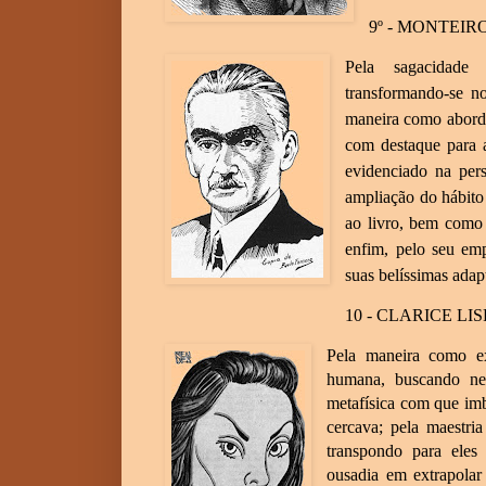
9º - MONTEI
Pela sagacidade 
transformando-se no
maneira como abordo
com destaque para a
evidenciado na per
ampliação do hábito 
ao livro, bem como 
enfim, pelo seu emp
suas belíssimas ad
10 - CLARICE LI
Pela maneira como ex
humana, buscando nel
metafísica com que imb
cercava; pela maestri
transpondo para eles
ousadia em extrapolar