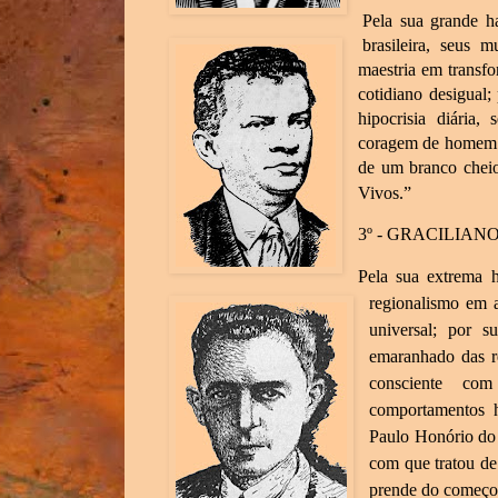
Pela sua grande ha
brasileira, seus 
maestria em transf
cotidiano desigual;
hipocrisia diária,
coragem de homem n
de um branco chei
Vivos.”
3º - GRACILIA
Pela sua extrema h
regionalismo em 
universal; por 
emaranhado das re
consciente co
comportamentos 
Paulo Honório do 
com que tratou de
prende do começ