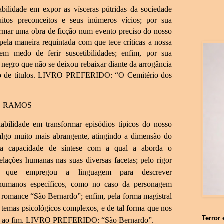
bilidade em expor as vísceras pútridas da sociedade
muitos preconceitos e seus inúmeros vícios; por sua
ormar uma obra de ficção num evento preciso do nosso
 pela maneira requintada com que tece críticas a nossa
 sem medo de ferir suscetibilidades; enfim, por sua
egro que não se deixou rebaixar diante da arrogância
o de títulos. LIVRO PREFERIDO: “O Cemitério dos
NO RAMOS
abilidade em transformar episódios típicos do nosso
algo muito mais abrangente, atingindo a dimensão do
sua capacidade de síntese com a qual a aborda o
lações humanas nas suas diversas facetas; pelo rigor
m que empregou a linguagem para descrever
humanos específicos, como no caso da personagem
romance “São Bernardo”; enfim, pela forma magistral
 temas psicológicos complexos, e de tal forma que nos
Terror 
o ao fim. LIVRO PREFERIDO: “São Bernardo”.