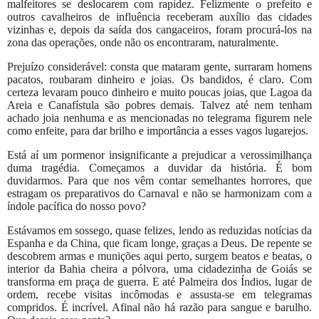
malfeitores se deslocarem com rapidez. Felizmente o prefeito e
outros cavalheiros de influência receberam auxílio das cidades
vizinhas e, depois da saída dos cangaceiros, foram procurá-los na
zona das operações, onde não os encontraram, naturalmente.
Prejuízo considerável: consta que mataram gente, surraram homens
pacatos, roubaram dinheiro e joias. Os bandidos, é claro. Com
certeza levaram pouco dinheiro e muito poucas joias, que Lagoa da
Areia e Canafístula são pobres demais. Talvez até nem tenham
achado joia nenhuma e as mencionadas no telegrama figurem nele
como enfeite, para dar brilho e importância a esses vagos lugarejos.
Está aí um pormenor insignificante a prejudicar a verossimilhança
duma tragédia. Começamos a duvidar da história. É bom
duvidarmos. Para que nos vêm contar semelhantes horrores, que
estragam os preparativos do Carnaval e não se harmonizam com a
índole pacífica do nosso povo?
Estávamos em sossego, quase felizes, lendo as reduzidas notícias da
Espanha e da China, que ficam longe, graças a Deus. De repente se
descobrem armas e munições aqui perto, surgem beatos e beatas, o
interior da Bahia cheira a pólvora, uma cidadezinha de Goiás se
transforma em praça de guerra. E até Palmeira dos Índios, lugar de
ordem, recebe visitas incômodas e assusta-se em telegramas
compridos. É incrível. Afinal não há razão para sangue e barulho.