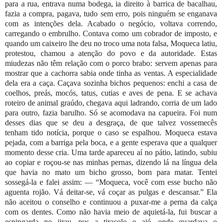
para a rua, entrava numa bodega, ia direito à barrica de bacalhau,
fazia a compra, pagava, tudo sem erro, pois ninguém se enganava
com as intenções dela. Acabado o negócio, voltava correndo,
carregando o embrulho. Contava como um cobrador de imposto, e
quando um caixeiro lhe deu no troco uma nota falsa, Moqueca latiu,
protestou, chamou a atenção do povo e da autoridade. Estas
miudezas não têm relação com o porco brabo: servem apenas para
mostrar que a cachorra sabia onde tinha as ventas. A especialidade
dela era a caça. Caçava sozinha bichos pequenos: enchi a casa de
coelhos, preás, mocós, tatus, cutias e aves de pena. E se achava
roteiro de animal graúdo, chegava aqui ladrando, corria de um lado
para outro, fazia barulho. Só se acomodava na capueira. Foi num
desses dias que se deu a desgraça, de que talvez vossemecês
tenham tido notícia, porque o caso se espalhou. Moqueca estava
pejada, com a barriga pela boca, e a gente esperava que a qualquer
momento desse cria. Uma tarde apareceu aí no pátio, latindo, subiu
ao copiar e roçou-se nas minhas pernas, dizendo lá na língua dela
que havia no mato um bicho grosso, bom para matar. Tentei
sossegá-la e falei assim: — “Moqueca, você com esse bucho não
aguenta rojão. Vá deitar-se, vá coçar as pulgas e descansar.” Ela
não aceitou o conselho e continuou a puxar-me a perna da calça
com os dentes. Como não havia meio de aquietá-la, fui buscar a
espingarda no jirau, pus a tiracolo o aió, onde guardava o