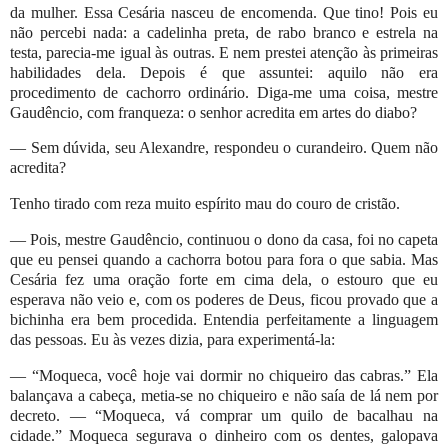
da mulher. Essa Cesária nasceu de encomenda. Que tino! Pois eu
não percebi nada: a cadelinha preta, de rabo branco e estrela na
testa, parecia-me igual às outras. E nem prestei atenção às primeiras
habilidades dela. Depois é que assuntei: aquilo não era
procedimento de cachorro ordinário. Diga-me uma coisa, mestre
Gaudêncio, com franqueza: o senhor acredita em artes do diabo?
— Sem dúvida, seu Alexandre, respondeu o curandeiro. Quem não
acredita?
Tenho tirado com reza muito espírito mau do couro de cristão.
— Pois, mestre Gaudêncio, continuou o dono da casa, foi no capeta
que eu pensei quando a cachorra botou para fora o que sabia. Mas
Cesária fez uma oração forte em cima dela, o estouro que eu
esperava não veio e, com os poderes de Deus, ficou provado que a
bichinha era bem procedida. Entendia perfeitamente a linguagem
das pessoas. Eu às vezes dizia, para experimentá-la:
— “Moqueca, você hoje vai dormir no chiqueiro das cabras.” Ela
balançava a cabeça, metia-se no chiqueiro e não saía de lá nem por
decreto. — “Moqueca, vá comprar um quilo de bacalhau na
cidade.” Moqueca segurava o dinheiro com os dentes, galopava