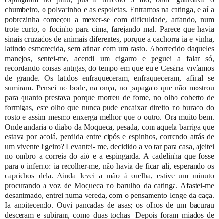
chumbeiro, o polvarinho e as espoletas. Entramos na catinga, e aí a
pobrezinha começou a mexer-se com dificuldade, arfando, num
trote curto, o focinho para cima, farejando mal. Parece que havia
sinais cruzados de animais diferentes, porque a cachorra ia e vinha,
latindo esmorecida, sem atinar com um rasto. Aborrecido daqueles
manejos, sentei-me, acendi um cigarro e peguei a falar só,
recordando coisas antigas, do tempo em que eu e Cesária vivíamos
de grande. Os latidos enfraqueceram, enfraqueceram, afinal se
sumiram. Pensei no bode, na onça, no papagaio que não mostrou
para quanto prestava porque morreu de fome, no olho coberto de
formigas, este olho que nunca pude encaixar direito no buraco do
rosto e assim mesmo enxerga melhor que o outro. Ora muito bem.
Onde andaria o diabo da Moqueca, pesada, com aquela barriga que
estava por acolá, perdida entre cipós e espinhos, correndo atrás de
um vivente ligeiro? Levantei- me, decidido a voltar para casa, ajeitei
no ombro a correia do aió e a espingarda. A cadelinha que fosse
para o inferno: ia recolher-me, não havia de ficar ali, esperando os
caprichos dela. Ainda levei a mão à orelha, estive um minuto
procurando a voz de Moqueca no barulho da catinga. Afastei-me
desanimado, entrei numa vereda, com o pensamento longe da caça.
Ia anoitecendo. Ouvi pancadas de asas; os olhos de um bacurau
desceram e subiram, como duas tochas. Depois foram miados de