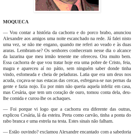
MOQUECA
— Vou contar a história da cachorra e do porco brabo, anunciou
Alexandre aos amigos uma noite escanchado na rede. Já falei nisto
uma vez, se não me engano, quando me referi ao veado e às duas
araras. Lembram-se? Os senhores conheceram nesse dia o alcance
da lazarina que meu irmão tenente me ofereceu. Ora muito bem.
Essa cachorra de que vou tratar hoje era uma pobre de Cristo, feia,
magra e apareceu aí no pátio, sem ninguém saber donde tinha
vindo, esfomeada e cheia de peladuras. Latia que era um deus nos
acuda, coçava-se nas estacas das cercas, esfregava-se nas pernas da
gente e fazia nojo. Eu por mim não queria aquela infeliz em casa,
mas Cesária, que tem um coração de ouro, tomou conta dela, deu-
lhe comida e curou-lhe os achaques.
— Foi porque vi logo que a cachorra era diferente das outras,
explicou Cesária, lá da esteira. Preta como carvão, tinha a ponta do
rabo branca e uma estrela na testa. Estes sinais não falham.
— Estão ouvindo? exclamou Alexandre encantado com a sabedoria