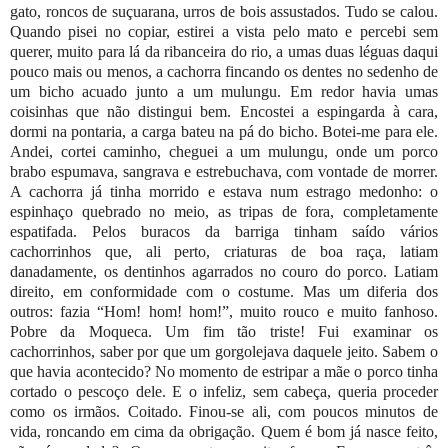
gato, roncos de suçuarana, urros de bois assustados. Tudo se calou.
Quando pisei no copiar, estirei a vista pelo mato e percebi sem
querer, muito para lá da ribanceira do rio, a umas duas léguas daqui
pouco mais ou menos, a cachorra fincando os dentes no sedenho de
um bicho acuado junto a um mulungu. Em redor havia umas
coisinhas que não distingui bem. Encostei a espingarda à cara,
dormi na pontaria, a carga bateu na pá do bicho. Botei-me para ele.
Andei, cortei caminho, cheguei a um mulungu, onde um porco
brabo espumava, sangrava e estrebuchava, com vontade de morrer.
A cachorra já tinha morrido e estava num estrago medonho: o
espinhaço quebrado no meio, as tripas de fora, completamente
espatifada. Pelos buracos da barriga tinham saído vários
cachorrinhos que, ali perto, criaturas de boa raça, latiam
danadamente, os dentinhos agarrados no couro do porco. Latiam
direito, em conformidade com o costume. Mas um diferia dos
outros: fazia “Hom! hom! hom!”, muito rouco e muito fanhoso.
Pobre da Moqueca. Um fim tão triste! Fui examinar os
cachorrinhos, saber por que um gorgolejava daquele jeito. Sabem o
que havia acontecido? No momento de estripar a mãe o porco tinha
cortado o pescoço dele. E o infeliz, sem cabeça, queria proceder
como os irmãos. Coitado. Finou-se ali, com poucos minutos de
vida, roncando em cima da obrigação. Quem é bom já nasce feito,