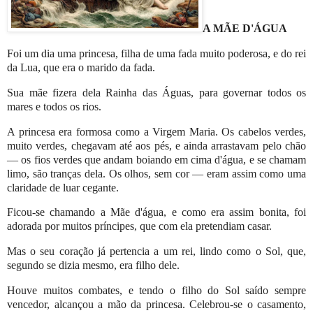
A MÃE D'ÁGUA
Foi um dia uma princesa, filha de uma fada muito poderosa, e do rei
da Lua, que era o marido da fada.
Sua mãe fizera dela Rainha das Águas, para governar todos os
mares e todos os rios.
A princesa era formosa como a Virgem Maria. Os cabelos verdes,
muito verdes, chegavam até aos pés, e ainda arrastavam pelo chão
— os fios verdes que andam boiando em cima d'água, e se chamam
limo, são tranças dela. Os olhos, sem cor — eram assim como uma
claridade de luar cegante.
Ficou-se chamando a Mãe d'água, e como era assim bonita, foi
adorada por muitos príncipes, que com ela pretendiam casar.
Mas o seu coração já pertencia a um rei, lindo como o Sol, que,
segundo se dizia mesmo, era filho dele.
Houve muitos combates, e tendo o filho do Sol saído sempre
vencedor, alcançou a mão da princesa. Celebrou-se o casamento,