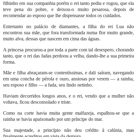
filhinho em sua companhia porém o rei tanto pediu e rogou, que ela
teve pena do pobre, e deixou-o muito pesarosa, depois de
recomendar ao esposo que lhe dispensasse todos os cuidados.
Entretanto no palácio de diamantes, a filha do rei Lua não
encontrou sua mãe, que fora transformada numa flor muito grande,
muito alva, dessas que nascem em cima das águas.
A princesa procurou-a por toda a parte com tal desespero, chorando
tanto, que o rei das fadas perdoou a velha, dando-lhe a sua primeira
forma.
Mãe e filha abraçaram-se contentíssimas, e dali saíram, navegando
em uma concha de pérola e ouro, ansiosas por verem — a rainha,
seu esposo e filho — a fada, seu lindo netinho.
Haviam decorridos longos anos, e o rei, vendo que a mulher não
voltava, ficou desconsolado e triste.
Como na corte havia muita gente malfazeja, espalhou-se que a
rainha se havia apaixonado por um príncipe do mar.
Sua majestade, a princípio não deu crédito à calúnia, mas
finalmente acreditou em vista da demora.