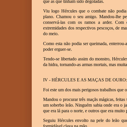
que as que tinham sido degoladas.
Viu logo Hércules que o combate não podia 
plano. Chamou o seu amigo. Mandou-lhe peg
conservá-las com os ramos a arder. Com 
extremidades dos respectivos pescoços, de ma
do meio.
Como esta não podia ser queimada, enterrou-a
poder erguer-se.
Tendo-se libertado assim do monstro, Hércul
da hidra, tornando-as armas mortais, mas muitas
IV - HÉRCULES E AS MAÇAS DE OURO:
Foi este um dos mais perigosos trabalhos que 
Mandou o procurar três maçãs mágicas, feitas
um soberbo leão. Ninguém sabia onde era o j
que era lá para o norte, e outros que era muito 
Seguiu Hércules envolto na pele do leão qu
formidável clava na mão.