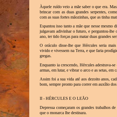
Àquele ruído veio a mãe saber o que era. Mas,
brincar com as duas grandes serpentes, como
com as suas fortes mãozinhas, que as tinha ma
Espantou isso tanto a mãe que nesse mesmo di
julgavam adivinhar o futuro, e perguntou-lhe 
ano, ter tido forças para matar duas grandes ser
O oráculo disse-lhe que Hércules seria ma
vivido e vivessem na Terra, e que faria prodíg
gregas.
Enquanto ia crescendo, Hércules adestrava-se
armas, em lutar, e vibrar o arco e as setas, em c
Assim foi a sua vida até aos dezoito anos, c
bom, sempre pronto para correr em auxílio dos
II - HÉRCULES E O LEÃO
Depressa começaram os grandes trabalhos de H
que o monarca lhe destinara.