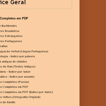
 Completos em PDF
r Iba Mendes
res Brasileiros
res Estrangeiros
res Portugueses
rafias
ugação Verbal (Língua Portuguesa)
ologia - Índice por palavra
s antigas de cidades
o do Baú (Textos Antigos)
lário - Índice por Autor
ática - Índice por assunto
os Completos (Poesia)
os Completos em PDF
os Completos em PDF (Índice por Autor)
os Velhos (Ortografia Original)
os do Kindle