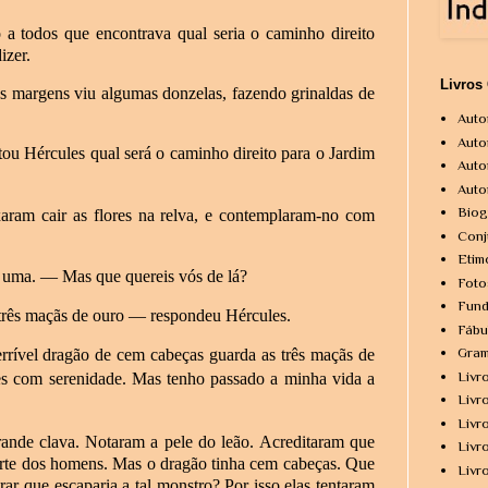
 a todos que encontrava qual seria o caminho direito
izer.
Livros
s margens viu algumas donzelas, fazendo grinaldas de
Auto
Auto
ou Hércules qual será o caminho direito para o Jardim
Auto
Auto
Biog
xaram cair as flores na relva, e contemplaram-no com
Conj
Etim
 uma.
—
Mas que quereis vós de lá?
Foto
Fund
três maçãs de ouro
—
respondeu Hércules.
Fábu
Gram
rrível dragão de cem cabeças guarda as três maçãs de
Livr
les com serenidade. Mas tenho passado a minha vida a
Livr
Livr
ande clava. Notaram a pele do leão. Acreditaram que
Livr
 forte dos homens. Mas o dragão tinha cem cabeças. Que
Livr
ar que escaparia a tal monstro? Por isso elas tentaram