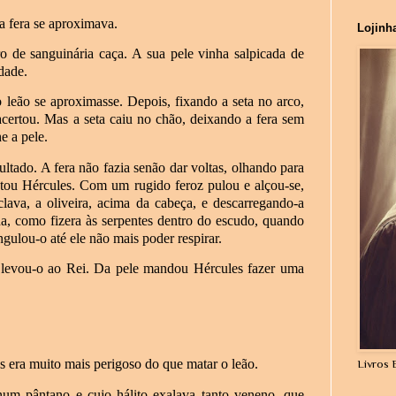
a fera se aproximava.
Lojinh
o de sanguinária caça. A sua pele vinha salpicada de
dade.
 leão se aproximasse. Depois, fixando a seta no arco,
acertou. Mas a seta caiu no chão, deixando a fera sem
e a pele.
ltado. A fera não fazia senão dar voltas, olhando para
istou Hércules. Com um rugido feroz pulou e alçou-se,
lava, a oliveira, acima da cabeça, e descarregando-a
da, como fizera às serpentes dentro do escudo, quando
gulou-o até ele não mais poder respirar.
levou-o ao Rei. Da pele mandou Hércules fazer uma
 era muito mais perigoso do que matar o leão.
Livros 
um pântano e cujo hálito exalava tanto veneno, que