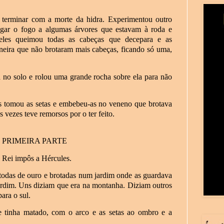
terminar com a morte da hidra. Experimentou outro
ar o fogo a algumas árvores que estavam à roda e
eles queimou todas as cabeças que decepara e as
neira que não brotaram mais cabeças, ficando só uma,
 no solo e rolou uma grande rocha sobre ela para não
es tomou as setas e embebeu-as no veneno que brotava
 vezes teve remorsos por o ter feito.
 PRIMEIRA PARTE
o Rei impôs a Hércules.
 todas de ouro e brotadas num jardim onde as guardava
ardim. Uns diziam que era na montanha. Diziam outros
para o sul.
e tinha matado, com o arco e as setas ao ombro e a