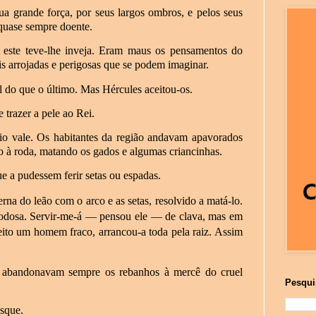
ua grande força, por seus largos ombros, e pelos seus
 quase sempre doente.
este teve-lhe inveja. Eram maus os pensamentos do
is arrojadas e perigosas que se podem imaginar.
l do que o último. Mas Hércules aceitou-os.
 trazer a pele ao Rei.
o vale. Os habitantes da região andavam apavorados
o à roda, matando os gados e algumas criancinhas.
e a pudessem ferir setas ou espadas.
na do leão com o arco e as setas, resolvido a matá-lo.
odosa. Servir-me-á
—
pensou ele
—
de clava, mas em
eito um homem fraco, arrancou-a toda pela raiz. Assim
s abandonavam sempre os rebanhos à mercê do cruel
Pesqui
osque.