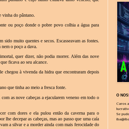
e vinha do pântano.
onte ou poço donde o pobre povo colhia a água para
ham sido muito quentes e secos. Escasseavam as fontes.
á nem o poço a dava.
imortal, quer dizer, não podia morrer. Além das nove
 que ficava ao seu alcance.
e chegou à vivenda da hidra que encontraram depois
no que tinha ao meio a fresca fonte.
O NOS
na com as nove cabeças a ejacularem veneno em todo o
Caros a
lucrati
ecer com dores e ela pulou então da caverna para o
Se pude
por lhe decepar as cabeças, mas ao passo que uma caía
iba@ib
vam a silvar e a morder ainda com mais ferocidade do