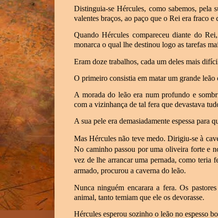
Distinguia-se Hércules, como sabemos, pela s
valentes braços, ao paço que o Rei era fraco e
Quando Hércules compareceu diante do Rei, 
monarca o qual lhe destinou logo as tarefas ma
Eram doze trabalhos, cada um deles mais difíci
O primeiro consistia em matar um grande leão e
A morada do leão era num profundo e sombri
com a vizinhança de tal fera que devastava tud
A sua pele era demasiadamente espessa para qu
Mas Hércules não teve medo. Dirigiu-se à caver
No caminho passou por uma oliveira forte e n
vez de lhe arrancar uma pernada, como teria f
armado, procurou a caverna do leão.
Nunca ninguém encarara a fera. Os pastore
animal, tanto temiam que ele os devorasse.
Hércules esperou sozinho o leão no espesso b