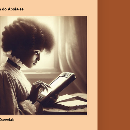
a do Apoia-se
Especiais