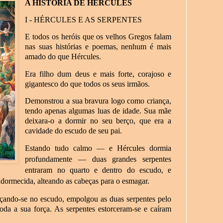
A HISTÓRIA DE HÉRCULES
I - HÉRCULES E AS SERPENTES
E todos os heróis que os velhos Gregos falam
nas suas histórias e poemas, nenhum é mais
amado do que Hércules.
Era filho dum deus e mais forte, corajoso e
gigantesco do que todos os seus irmãos.
Demonstrou a sua bravura logo como criança,
tendo apenas algumas luas de idade. Sua mãe
deixara-o a dormir no seu berço, que era a
cavidade do escudo de seu pai.
Estando tudo calmo
—
e Hércules dormia
profundamente
—
duas grandes serpentes
entraram no quarto e dentro do escudo, e
dormecida, alteando as cabeças para o esmagar.
lçando-se no escudo, empolgou as duas serpentes pelo
a a sua força. As serpentes estorceram-se e caíram