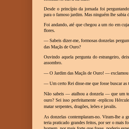
Desde o princípio da jornada foi perguntando
para o famoso jardim. Mas ninguém lhe sabia d
Foi andando, até que chegou a um rio em cuja
flores.
—
Sabeis dizer-me, formosas donzelas pergunt
das Maçãs de Ouro?
Ouvindo aquela pergunta do estrangeiro, dei
assombro.
—
O Jardim das Maçãs de Ouro!
—
exclamou
—
Um certo Rei disse-me que fosse buscar as 
Não sabeis
—
atalhou a donzela
—
que um te
ouro? Sei isso perfeitamente -replicou Hércu
matar serpentes, dragões, leões e javalis.
As donzelas contemplaram-no. Viram-lhe a gr
teria praticado grandes feitos, por ser o mais
homem, por mais forte que fosse, poderia esper