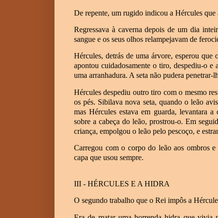
De repente, um rugido indicou a Hércules que 
Regressava à caverna depois de um dia inteir
sangue e os seus olhos relampejavam de feroci
Hércules, detrás de uma árvore, esperou que o
apontou cuidadosamente o tiro, despediu-o e 
uma arranhadura. A seta não pudera penetrar-lh
Hércules despediu outro tiro com o mesmo resu
os pés. Sibilava nova seta, quando o leão av
mas Hércules estava em guarda, levantara a c
sobre a cabeça do leão, prostrou-o. Em segui
criança, empolgou o leão pelo pescoço, e estran
Carregou com o corpo do leão aos ombros e 
capa que usou sempre.
III - HÉRCULES E A HIDRA
O segundo trabalho que o Rei impôs a Hércules
Era de matar uma horrenda hidra que vivia n