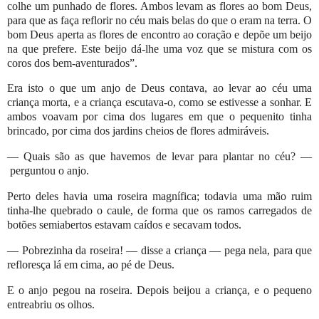
colhe um punhado de flores. Ambos levam as flores ao bom Deus,
para que as faça reflorir no céu mais belas do que o eram na terra. O
bom Deus aperta as flores de encontro ao coração e depõe um beijo
na que prefere. Este beijo dá-lhe uma voz que se mistura com os
coros dos bem-aventurados”.
Era isto o que um anjo de Deus contava, ao levar ao céu uma
criança morta, e a criança escutava-o, como se estivesse a sonhar. E
ambos voavam por cima dos lugares em que o pequenito tinha
brincado, por cima dos jardins cheios de flores admiráveis.
—
Quais são as que havemos de levar para plantar no céu?
—
perguntou o anjo.
Perto deles havia uma roseira magnífica; todavia uma mão ruim
tinha-lhe quebrado o caule, de forma que os ramos carregados de
botões semiabertos estavam caídos e secavam todos.
—
Pobrezinha da roseira!
—
disse a criança
—
pega nela, para que
refloresça lá em cima, ao pé de Deus.
E o anjo pegou na roseira. Depois beijou a criança, e o pequeno
entreabriu os olhos.