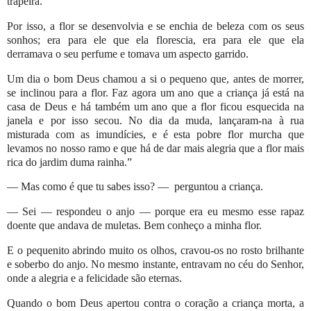
trapeira.
Por isso, a flor se desenvolvia e se enchia de beleza com os seus
sonhos; era para ele que ela florescia, era para ele que ela
derramava o seu perfume e tomava um aspecto garrido.
Um dia o bom Deus chamou a si o pequeno que, antes de morrer,
se inclinou para a flor. Faz agora um ano que a criança já está na
casa de Deus e há também um ano que a flor ficou esquecida na
janela e por isso secou. No dia da muda, lançaram-na à rua
misturada com as imundícies, e é esta pobre flor murcha que
levamos no nosso ramo e que há de dar mais alegria que a flor mais
rica do jardim duma rainha.”
—
Mas como é que tu sabes isso?
—
perguntou a criança.
—
Sei
—
respondeu o anjo
—
porque era eu mesmo esse rapaz
doente que andava de muletas. Bem conheço a minha flor.
E o pequenito abrindo muito os olhos, cravou-os no rosto brilhante
e soberbo do anjo. No mesmo instante, entravam no céu do Senhor,
onde a alegria e a felicidade são eternas.
Quando o bom Deus apertou contra o coração a criança morta, a