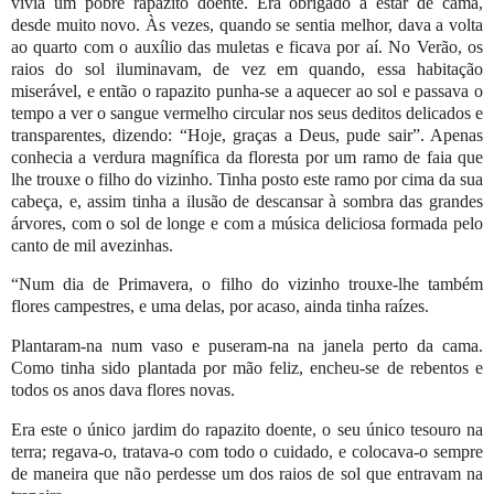
vivia um pobre rapazito doente. Era obrigado a estar de cama,
desde muito novo. Às vezes, quando se sentia melhor, dava a volta
ao quarto com o auxílio das muletas e ficava por aí. No Verão, os
raios do sol iluminavam, de vez em quando, essa habitação
miserável, e então o rapazito punha-se a aquecer ao sol e passava o
tempo a ver o sangue vermelho circular nos seus deditos delicados e
transparentes, dizendo: “Hoje, graças a Deus, pude sair”. Apenas
conhecia a verdura magnífica da floresta por um ramo de faia que
lhe trouxe o filho do vizinho. Tinha posto este ramo por cima da sua
cabeça, e, assim tinha a ilusão de descansar à sombra das grandes
árvores, com o sol de longe e com a música deliciosa formada pelo
canto de mil avezinhas.
“
Num dia de Primavera, o filho do vizinho trouxe-lhe também
flores campestres, e uma delas, por acaso, ainda tinha raízes.
Plantaram-na num vaso e puseram-na na janela perto da cama.
Como tinha sido plantada por mão feliz, encheu-se de rebentos e
todos os anos dava flores novas.
Era este o único jardim do rapazito doente, o seu único tesouro na
terra; regava-o, tratava-o com todo o cuidado, e colocava-o sempre
de maneira que não perdesse um dos raios de sol que entravam na