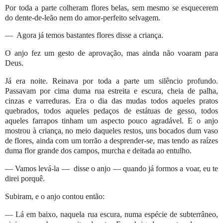
Por toda a parte colheram flores belas, sem mesmo se esquecerem
do dente-de-leão nem do amor-perfeito selvagem.
—
Agora já temos bastantes flores disse a criança.
O anjo fez um gesto de aprovação, mas ainda não voaram para
Deus.
Já era noite. Reinava por toda a parte um silêncio profundo.
Passavam por cima duma rua estreita e escura, cheia de palha,
cinzas e varreduras. Era o dia das mudas todos aqueles pratos
quebrados, todos aqueles pedaços de estátuas de gesso, todos
aqueles farrapos tinham um aspecto pouco agradável. E o anjo
mostrou à criança, no meio daqueles restos, uns bocados dum vaso
de flores, ainda com um torrão a desprender-se, mas tendo as raízes
duma flor grande dos campos, murcha e deitada ao entulho.
—
Vamos levá-la
—
disse o anjo
—
quando já formos a voar, eu te
direi porquê.
Subiram, e o anjo contou então:
—
Lá em baixo, naquela rua escura, numa espécie de subterrâneo,