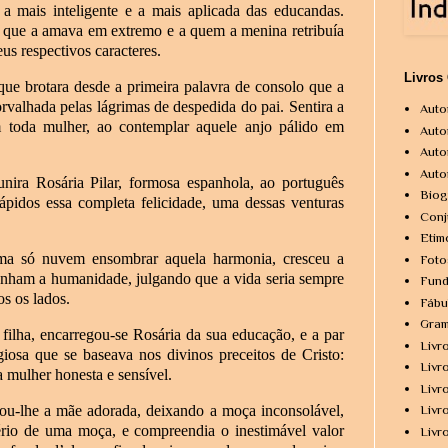
 mais inteligente e a mais aplicada das educandas.
a, que a amava em extremo e a quem a menina retribuía
us respectivos caracteres.
Livros
que brotara desde a primeira palavra de consolo que a
 orvalhada pelas lágrimas de despedida do pai. Sentira a
Auto
m toda mulher, ao contemplar aquele anjo pálido em
Auto
Auto
Auto
ira Rosária Pilar, formosa espanhola, ao português
Biog
ápidos essa completa felicidade, uma dessas venturas
Conj
Etim
ma só nuvem ensombrar aquela harmonia, cresceu a
Foto
nham a humanidade, julgando que a vida seria sempre
Fund
os os lados.
Fábu
Gram
filha, encarregou-se Rosária da sua educação, e a par
Livr
igiosa que se baseava nos divinos preceitos de Cristo:
Livr
 mulher honesta e sensível.
Livr
u-lhe a mãe adorada, deixando a moça inconsolável,
Livr
tério de uma moça, e compreendia o inestimável valor
Livr