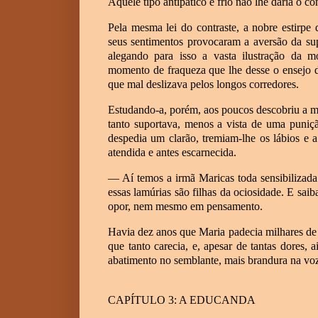
Aquele tipo antipático e frio não lhe daria o c
Pela mesma lei do contraste, a nobre estirpe
seus sentimentos provocaram a aversão da sup
alegando para isso a vasta ilustração da m
momento de fraqueza que lhe desse o ensejo de 
que mal deslizava pelos longos corredores.
Estudando-a, porém, aos poucos descobriu a me
tanto suportava, menos a vista de uma puniçã
despedia um clarão, tremiam-lhe os lábios e 
atendida e antes escarnecida.
— Aí temos a irmã Maricas toda sensibilizada
essas lamúrias são filhas da ociosidade. E sai
opor, nem mesmo em pensamento.
Havia dez anos que Maria padecia milhares de 
que tanto carecia, e, apesar de tantas dores, 
abatimento no semblante, mais brandura na voz
CAPÍTULO 3: A EDUCANDA