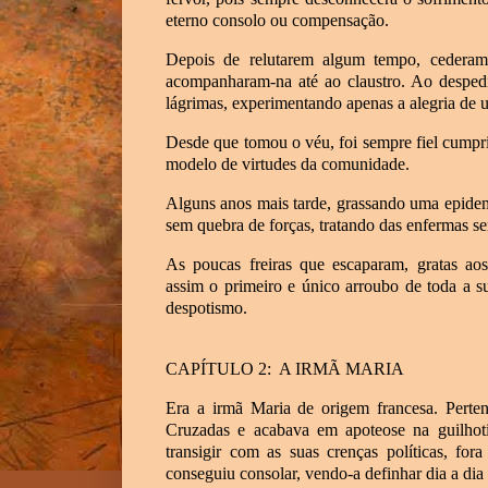
eterno consolo ou compensação.
Depois de relutarem algum tempo, cederam 
acompanharam-na até ao claustro. Ao desped
lágrimas, experimentando apenas a alegria de u
Desde que tomou o véu, foi sempre fiel cumpr
modelo de virtudes da comunidade.
Alguns anos mais tarde, grassando uma epidem
sem quebra de forças, tratando das enfermas s
As poucas freiras que escaparam, gratas aos
assim o primeiro e único arroubo de toda a 
despotismo.
CAPÍTULO 2: A IRMÃ MARIA
Era a irmã Maria de origem francesa. Perten
Cruzadas e acabava em apoteose na guilhot
transigir com as suas crenças políticas, f
conseguiu consolar, vendo-a definhar dia a dia