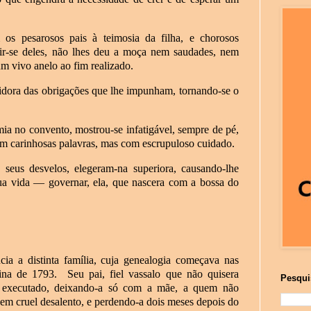
os pesarosos pais à teimosia da filha, e chorosos
ir-se deles, não lhes deu a moça nem saudades, nem
m vivo anelo ao fim realizado.
idora das obrigações que lhe impunham, tornando-se o
ia no convento, mostrou-se infatigável, sempre de pé,
em carinhosas palavras, mas com escrupuloso cuidado.
 seus desvelos, elegeram-na superiora, causando-lhe
sua vida — governar, ela, que nascera com a bossa do
cia a distinta família, cuja genealogia começava nas
ina de 1793.
Seu pai, fiel vassalo que não quisera
Pesqui
ora executado, deixando-a só com a mãe, a quem não
 em cruel desalento, e perdendo-a dois meses depois do