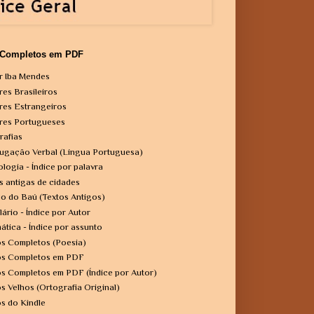
 Completos em PDF
r Iba Mendes
res Brasileiros
res Estrangeiros
res Portugueses
rafias
ugação Verbal (Língua Portuguesa)
ologia - Índice por palavra
s antigas de cidades
o do Baú (Textos Antigos)
lário - Índice por Autor
ática - Índice por assunto
os Completos (Poesia)
os Completos em PDF
os Completos em PDF (Índice por Autor)
os Velhos (Ortografia Original)
os do Kindle