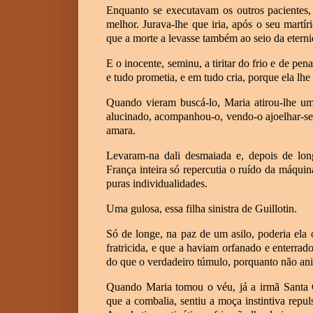
Enquanto se executavam os outros pacientes,
melhor. Jurava-lhe que iria, após o seu martír
que a morte a levasse também ao seio da eternid
E o inocente, seminu, a tiritar do frio e de pe
e tudo prometia, e em tudo cria, porque ela lhe
Quando vieram buscá-lo, Maria atirou-lhe um 
alucinado, acompanhou-o, vendo-o ajoelhar-se 
amara.
Levaram-na dali desmaiada e, depois de long
França inteira só repercutia o ruído da máquin
puras individualidades.
Uma gulosa, essa filha sinistra de Guillotin.
Só de longe, na paz de um asilo, poderia ela
fratricida, e que a haviam orfanado e enterr
do que o verdadeiro túmulo, porquanto não an
Quando Maria tomou o véu, já a irmã Santa C
que a combalia, sentiu a moça instintiva repul