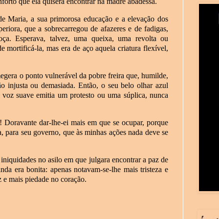
onforto que ela quisera encontrar na madre abadessa.
 de Maria, a sua primorosa educação e a elevação dos
eriora, que a sobrecarregou de afazeres e de fadigas,
oça. Esperava, talvez, uma queixa, uma revolta ou
mortificá-la, mas era de aço aquela criatura flexível,
gera o ponto vulnerável da pobre freira que, humilde,
o injusta ou demasiada. Então, o seu belo olhar azul
a voz suave emitia um protesto ou uma súplica, nunca
! Doravante dar-lhe-ei mais em que se ocupar, porque
ba, para seu governo, que às minhas ações nada deve se
iniquidades no asilo em que julgara encontrar a paz de
ainda era bonita: apenas notavam-se-lhe mais tristeza e
 e mais piedade no coração.