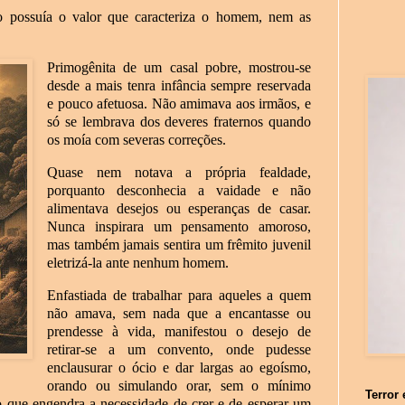
o possuía o valor que caracteriza o homem, nem as
.
Primogênita de um casal pobre, mostrou-se
desde a mais tenra infância sempre reservada
e pouco afetuosa. Não amimava aos irmãos, e
só se lembrava dos deveres fraternos quando
os moía com severas correções.
Quase nem notava a própria fealdade,
porquanto desconhecia a vaidade e não
alimentava desejos ou esperanças de casar.
Nunca inspirara um pensamento amoroso,
mas também jamais sentira um frêmito juvenil
eletrizá-la ante nenhum homem.
Enfastiada de trabalhar para aqueles a quem
não amava, sem nada que a encantasse ou
prendesse à vida, manifestou o desejo de
retirar-se a um convento, onde pudesse
enclausurar o ócio e dar largas ao egoísmo,
orando ou simulando orar, sem o mínimo
Terror 
o que engendra a necessidade de crer e de esperar um