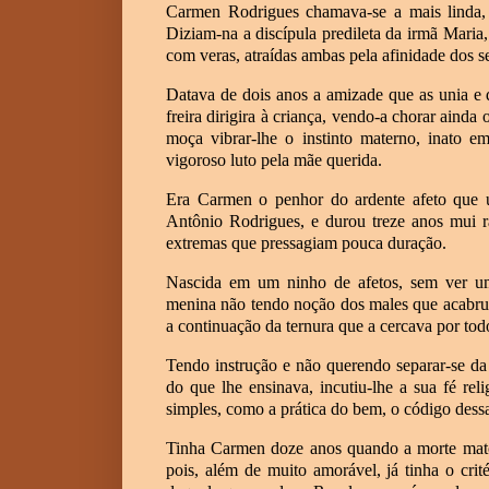
Carmen Rodrigues chamava-se a mais linda, a
Diziam-na a discípula predileta da irmã Mari
com veras, atraídas ambas pela afinidade dos se
Datava de dois anos a amizade que as unia e 
freira dirigira à criança, vendo-a chorar ainda
moça vibrar-lhe o instinto materno, inato e
vigoroso luto pela mãe querida.
Era Carmen o penhor do ardente afeto que un
Antônio Rodrigues, e durou treze anos mui r
extremas que pressagiam pouca duração.
Nascida em um ninho de afetos, sem ver u
menina não tendo noção dos males que acabru
a continuação da ternura que a cercava por tod
Tendo instrução e não querendo separar-se da 
do que lhe ensinava, incutiu-lhe a sua fé rel
simples, como a prática do bem, o código dessa
Tinha Carmen doze anos quando a morte mato
pois, além de muito amorável, já tinha o cri