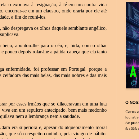
 ela o exortava à resignação, à fé em uma outra vida
io, encerrar-se em um claustro, onde oraria por ele até
ade, a fim de reuni-los.
na, não despregava os olhos daquele semblante angélico,
 suplicava.
beijo, apontou-lhe para o céu, e, hirta, com o olhar
e pouco depois rolar-lhe a pálida cabeça que ela tanto
a enfermidade, foi professar em Portugal, porque a
a ceifadora das mais belas, das mais nobres e das mais
O NOS
 orar por esses irmãos que se dilaceravam em uma luta
ado viva em um sepulcro antecipado, bem mais medonho
Caros a
iquilava nem a lembrança nem a saudade.
lucrati
Se pude
lara era superiora e, apesar do alquebramento moral
iba@ib
são, que só o respeito continha, pela virago de hábito.