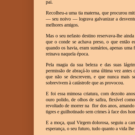
pai.
Recolheu-a uma tia materna, que procurou mit
— seu noivo — lograva galvanizar a desventu
melhores amigos.
Mas o seu nefasto destino reservava-lhe ain
que o conde se achava preso, o que então eq
quando os havia, eram sumários, apenas uma f
reinava naquela época.
Pela magia da sua beleza e das suas lágri
permissão de abraçá-lo uma última vez antes 
que não se descrevem, e que nunca mais s
sobrevivem à catástrofe que as provocou.
E foi essa mimosa criatura, com dezoito anos
ouro polido, de olhos de safira, flexível com
revoltado de morrer na
flor dos anos, amando
tigres e guilhotinado sem crimes à face dos ho
E a moça, qual Virgem dolorosa, seguiu a ca
esperança, o seu futuro, tudo quanto a vida lhe 