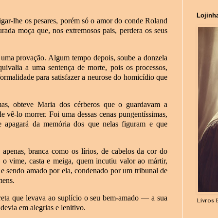
Lojinh
igar-lhe os pesares, porém só o amor do conde Roland
rada moça que, nos extremosos pais, perdera os seus
da uma provação. Algum tempo depois, soube a donzela
uivalia a uma sentença de morte, pois os processos,
ormalidade para satisfazer a neurose do homicídio que
mas, obteve Maria dos cérberos que o guardavam a
de vê-lo morrer. Foi uma dessas cenas pungentíssimas,
e apagará da memória dos que nelas figuram e que
 apenas, branca como os lírios, de cabelos da cor do
o o vime, casta e meiga, quem incutiu valor ao mártir,
 e sendo amado por ela, condenado por um tribunal de
mens.
rreta que levava ao suplício o seu bem-amado — a sua
Livros 
devia em alegrias e lenitivo.