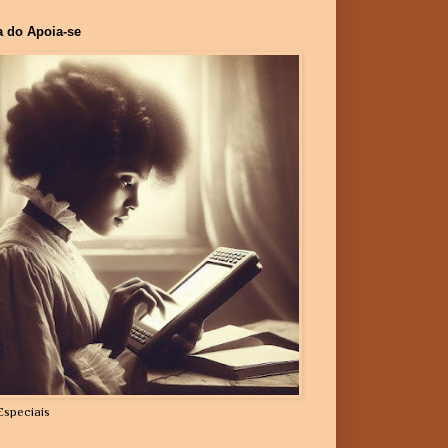
a do Apoia-se
Especiais