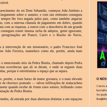
isível.
aparecimento do rei Dom Sebastião, começou João Antônio a
 largamente sobre o assunto; e com tais embustes conseguiu
e sempre lhe fora negada pelos pais, como também angariar
das, com a onerosa cláusula de pagamento em dobro, quando
 uns com as riquezas, a outros com a descoberta de um grande
, conseguiu reunir imensa turba de adeptos, gente ignorante,
 peregrinações até Piancó, Cariri e o Riacho do Navio,
s à intervenção de um missionário, o padre Francisco José
ome João Ferreira, mameluco como ele, porém, ainda mais
es o mencionado sitio da Pedra Bonita, chamado depois Pedra
imas ocorrências que ali se deram, e onde se erguem duas
idas, porque é estreitíssima o espaço que as separa.
ndo, porém, o mais baixo de maior grossura; e o mais elevado
O NOS
e de chuvisco prateado — talvez infiltrações de malacacheta
Caros a
mente quando recebe de frente raios solares, brilhando como
lucrati
minação de Pedra Bonita.
Se pude
iba@ib
enedos, dá entrada por duas aberturas distintas a um espaçoso