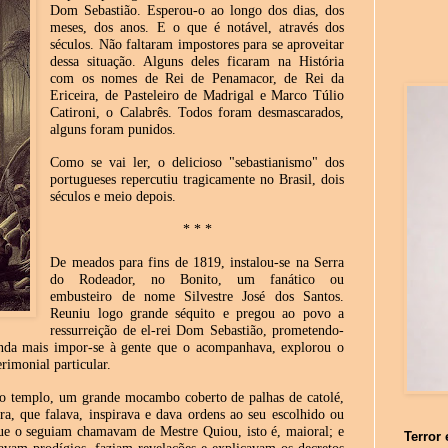
Dom Sebastião. Esperou-o ao longo dos dias, dos
meses, dos anos. E o que é notável, através dos
séculos. Não faltaram impostores para se aproveitar
dessa situação. Alguns deles ficaram na História
com os nomes de Rei de Penamacor, de Rei da
Ericeira, de Pasteleiro de Madrigal e Marco Túlio
Catironi, o Calabrês. Todos foram desmascarados,
alguns foram punidos.
Como se vai ler, o delicioso "sebastianismo" dos
portugueses repercutiu tragicamente no Brasil, dois
séculos e meio depois.
* * *
De meados para fins de 1819, instalou-se na Serra
do Rodeador, no Bonito, um fanático ou
embusteiro de nome Silvestre José dos Santos.
Reuniu logo grande séquito e pregou ao povo a
ressurreição de el-rei Dom Sebastião, prometendo-
ainda mais impor-se à gente que o acompanhava, explorou o
rimonial particular.
do templo, um grande mocambo coberto de palhas de catolé,
, que falava, inspirava e dava ordens ao seu escolhido ou
 que o seguiam chamavam de Mestre Quiou, isto é, maioral; e
Terror 