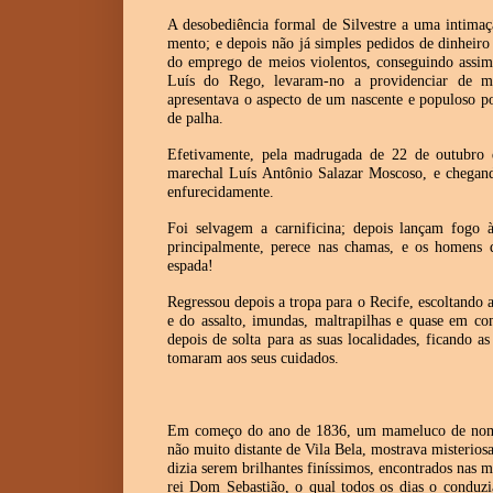
A desobediência formal de Silvestre a uma intimaç
mento; e depois não já simples pedidos de dinheiro
do emprego de meios violentos, conseguindo assim
Luís do Rego, levaram-no a providenciar de m
apresentava o aspecto de um nascente e populoso p
de palha.
Efetivamente, pela madrugada de 22 de outubro
marechal Luís Antônio Salazar Moscoso, e chegando
enfurecidamente.
Foi selvagem a carnificina; depois lançam fogo
principalmente, perece nas chamas, e os homens q
espada!
Regressou depois a tropa para o Recife, escoltando 
e do assalto, imundas, maltrapilhas e quase em co
depois de solta para as suas localidades, ficando a
tomaram aos seus cuidados.
Em começo do ano de 1836, um mameluco de nome 
não muito distante de Vila Bela, mostrava misterio
dizia serem brilhantes finíssimos, encontrados nas 
rei Dom Sebastião, o qual todos os dias o conduzi