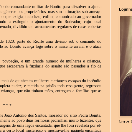
ão do comandante militar de Bonito para dissolver o ajunta
Lojinh
 e gêneros aos proprietários, mas sim intimações sob ameaça
 o que exigia, tudo isso, enfim, comunicado ao governador
odo a extinguir o ajuntamento do Rodeador, cujo local
ovoado, dividido em arruamentos regulares de casas cobertas
 de 1820, parte do Recife uma divisão sob o comando do
 ao Bonito avança logo sobre o nascente arraial e o ataca
 à povoação, e um grande numero de mulheres e crianças,
ue escaparam à fuzilaria do assalto são passados a fio de
a mais de quinhentas mulheres e crianças
escapas
do incêndio
mpleta nudez; e metida na prisão toda essa gente, regressou
s crianças, que não tinham mães, entregues a famílias que as
* * *
João Antônio dos Santos, morador no sitio Pedra Bonita,
samente ao povo duas formosas pedrinhas, muito luzentes, que
Livros 
margens de uma lagoa encantada, que lhe fora revelada por el-
a a certo local misterioso e mostrava-lhe naquela encantada