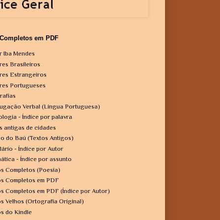
 Completos em PDF
r Iba Mendes
res Brasileiros
res Estrangeiros
res Portugueses
rafias
ugação Verbal (Língua Portuguesa)
ologia - Índice por palavra
s antigas de cidades
o do Baú (Textos Antigos)
lário - Índice por Autor
ática - Índice por assunto
os Completos (Poesia)
os Completos em PDF
os Completos em PDF (Índice por Autor)
os Velhos (Ortografia Original)
os do Kindle