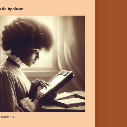
a do Apoia-se
Especiais