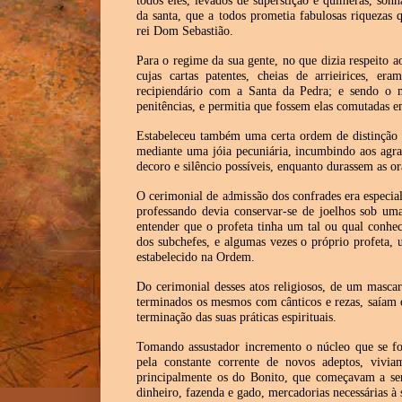
todos eles, levados de superstição e quimeras, son
da santa, que a todos prometia fabulosas riquezas
rei Dom Sebastião.
Para o regime da sua gente, no que dizia respeito a
cujas cartas patentes, cheias de arrieirices, e
recipiendário com a Santa da Pedra; e sendo o m
penitências, e permitia que fossem elas comutadas e
Estabeleceu também uma certa ordem de distinção 
mediante uma jóia pecuniária, incumbindo aos agrac
decoro e silêncio possíveis, enquanto durassem as or
O cerimonial de admissão dos confrades era especial
professando devia conservar-se de joelhos sob um
entender que o profeta tinha um tal ou qual conhe
dos subchefes, e algumas vezes o próprio profeta, 
estabelecido na Ordem.
Do cerimonial desses atos religiosos, de um mascar
terminados os mesmos com cânticos e rezas, saíam 
terminação das suas práticas espirituais.
Tomando assustador incremento o núcleo que se f
pela constante corrente de novos adeptos, vivia
principalmente os do Bonito, que começavam a ser
dinheiro, fazenda e gado, mercadorias necessárias à 