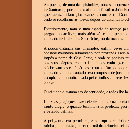
Ao poente, de uma das pirâmides, nota-se pequena s
de Santuário, porque era ai que o fanático João Fe
que ressuscitariam gloriosamente com el-rei Dom 
onde se recolhiam as noivas depois do casamento cel
Exteriormente, nota-se uma espécie de terraço pên
pregava ao ar livre; mais além vê-se uma pequena 
chamado de Pedra dos Sacrifícios, ou da matança.
A pouca distância das pirâmides, enfim, vê-se um
consideravelmente aumentado por profunda escavaçã
impôs o nome de Casa Santa, e onde se podiam reun
aos seus adeptos, com o fim de os embriagar e ati
celebravam esses fanáticos, com o fim de operar
chamado vinho encantado, era composto de jurema e
do ópio, e era muito usado pelos índios em seus fe
cobras.
O rei tinha o tratamento de santidade, e todos lhe b
Em suas pregações usava ele de uma coroa tecida d
muito alegre; e quando terminava as prédicas, pro
e batendo palmas.
A poligamia era permitida, e o próprio rei João 
rainhas; uma destas, porém, irmã do primeiro rei J