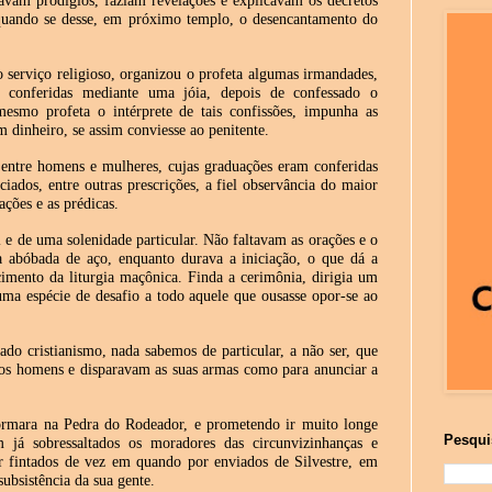
havam prodígios, faziam revelações e explicavam os decretos
 quando se desse, em próximo templo, o desencantamento do
o serviço religioso, organizou o profeta algumas irmandades,
ram conferidas mediante uma jóia, depois de confessado o
esmo profeta o intérprete de tais confissões, impunha as
m dinheiro, se assim conviesse ao penitente.
entre homens e mulheres, cujas graduações eram conferidas
iados, entre outras prescrições, a fiel observância do maior
ações e as prédicas.
 e de uma solenidade particular. Não faltavam as orações e o
a abóbada de aço, enquanto durava a iniciação, o que dá a
cimento da liturgia maçônica. Finda a cerimônia, dirigia um
uma espécie de desafio a todo aquele que ousasse opor-se ao
ado cristianismo, nada sabemos de particular, a não ser, que
os homens e disparavam as suas armas como para anunciar a
ormara na Pedra do Rodeador, e prometendo ir muito longe
Pesqui
m já sobressaltados os moradores das circunvizinhanças e
 fintados de vez em quando por enviados de Silvestre, em
subsistência da sua gente.