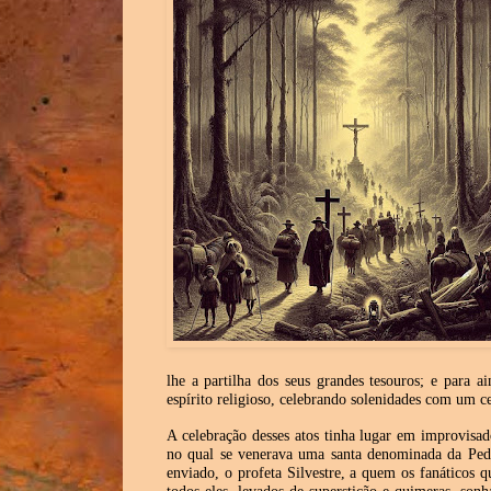
lhe a partilha dos seus grandes tesouros; e para 
espírito religioso, celebrando solenidades com um ce
A celebração desses atos tinha lugar em improvisa
no qual se venerava uma santa denominada da Pedra
enviado, o profeta Silvestre, a quem os fanáticos