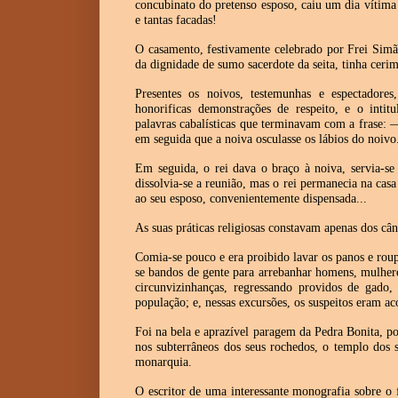
concubinato do pretenso esposo, caiu um dia vítima 
e tantas facadas!
O casamento, festivamente celebrado por Frei Simã
da dignidade de sumo sacerdote da seita, tinha ceri
Presentes os noivos, testemunhas e espectadores
honorificas demonstrações de respeito, e o intit
palavras cabalísticas que terminavam com a frase
em seguida que a noiva osculasse os lábios do noivo
Em seguida, o rei dava o braço à noiva, servia-se
dissolvia-se a reunião, mas o rei permanecia na casa 
ao seu esposo, convenientemente dispensada...
As suas práticas religiosas constavam apenas dos cânt
Comia-se pouco e era proibido lavar os panos e roup
se bandos de gente para arrebanhar homens, mulheres
circunvizinhanças, regressando providos de gado,
população; e, nessas excursões, os suspeitos eram a
Foi na bela e aprazível paragem da Pedra Bonita, por
nos subterrâneos dos seus rochedos, o templo dos se
monarquia.
O escritor de uma interessante monografia sobre o 