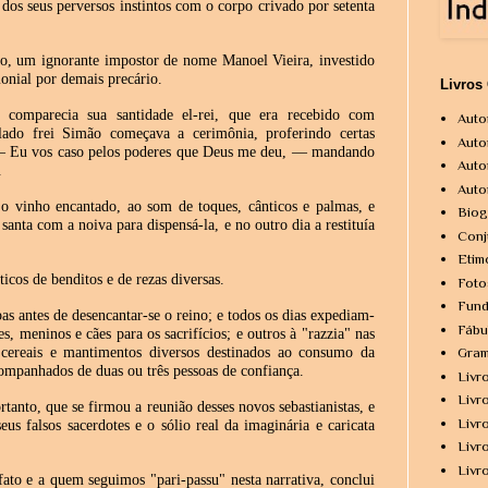
dos seus perversos instintos com o corpo crivado por setenta
o, um ignorante impostor de nome Manoel Vieira, investido
monial por demais precário.
Livros
, comparecia sua santidade el-rei, que era recebido com
Auto
ulado frei Simão começava a cerimônia, proferindo certas
Auto
: — Eu vos caso pelos poderes que Deus me deu, — mandando
Auto
.
Auto
 o vinho encantado, ao som de toques, cânticos e palmas, e
Biog
santa com a noiva para dispensá-la, e no outro dia a restituía
Conj
Etim
icos de benditos e de rezas diversas.
Foto
Fund
as antes de desencantar-se o reino; e todos os dias expediam-
Fábu
, meninos e cães para os sacrifícios; e outros à "razzia" nas
 cereais e mantimentos diversos destinados ao consumo da
Gram
companhados de duas ou três pessoas de confiança.
Livr
Livr
tanto, que se firmou a reunião desses novos sebastianistas, e
Livr
us falsos sacerdotes e o sólio real da imaginária e caricata
Livr
Livr
fato e a quem seguimos "pari-passu" nesta narrativa, conclui