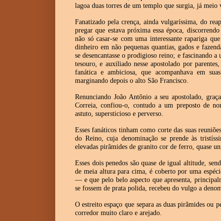
lagoa duas torres de um templo que surgia, já meio v
Fanatizado pela crença, ainda vulgaríssima, do re
pregar que estava próxima essa época, discorrendo
não só casar-se com uma interessante rapariga qu
dinheiro em não pequenas quantias, gados e fazen
se desencantasse o prodigioso reino; e fascinando a
tesouro, e auxiliado nesse apostolado por parentes
fanática e ambiciosa, que acompanhava em suas
marginando depois o alto São Francisco.
Renunciando João Antônio a seu apostolado, graça
Correia, confiou-o, contudo a um preposto de n
astuto, supersticioso e perverso.
Esses fanáticos tinham como corte das suas reuniõ
do Reino, cuja denominação se prende às tristíss
elevadas pirâmides de granito cor de ferro, quase un
Esses dois penedos são quase de igual altitude, se
de meia altura para cima, é coberto por uma espéci
— e que pelo belo aspecto que apresenta, principal
se fossem de prata polida, recebeu do vulgo a deno
O estreito espaço que separa as duas pirâmides ou p
corredor muito claro e arejado.