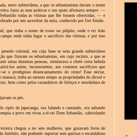
ala, meio subterrânea, a que os sebastianistas davam o nome
rreira fazia as suas práticas e nas quais afirmava sempre: —
Sebastião todas as vítimas que lhe fossem oferecidas, — e
ebrado por um sacerdote da seita, conhecido por frei Simão.
sil, que tinha o nome de trono ou púlpito, onde o rei João
campa onde tinha lugar o sacrifício das vítimas, e por isso
 penedo colossal, em cuja base se nota grande subterrâneo
o que fizeram os sebastianistas, em cujo recinto, a que se
ir umas duzentas pessoas, ministrava o chefe certa bebida
rá-los assim, inconscientes, aos cruentos sacrifícios que
-se o prodigioso desencantamento do reino! Esse néctar,
 manacá; tinha ao mesmo tempo as propriedades do álcool e
stins, bem como pelos curandeiros de feitiços e mordedura de
eijavam os pés.
e cipós de japecanga, ora falando e cantando, ora saltando
rrompia o povo em vivas a el-rei Dom Sebastião, cabriolando
Ferreira chegou a ter sete mulheres, que gozavam foros de
oão Antônio, não podendo suportar sem queixas o escandaloso