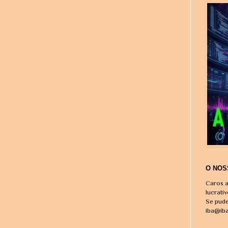
O NOS
Caros a
lucrati
Se pude
iba@ib