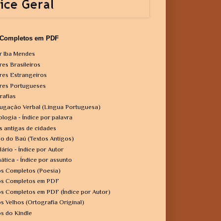
 Completos em PDF
r Iba Mendes
res Brasileiros
res Estrangeiros
res Portugueses
rafias
ugação Verbal (Língua Portuguesa)
ologia - Índice por palavra
s antigas de cidades
o do Baú (Textos Antigos)
lário - Índice por Autor
ática - Índice por assunto
os Completos (Poesia)
os Completos em PDF
os Completos em PDF (Índice por Autor)
os Velhos (Ortografia Original)
os do Kindle