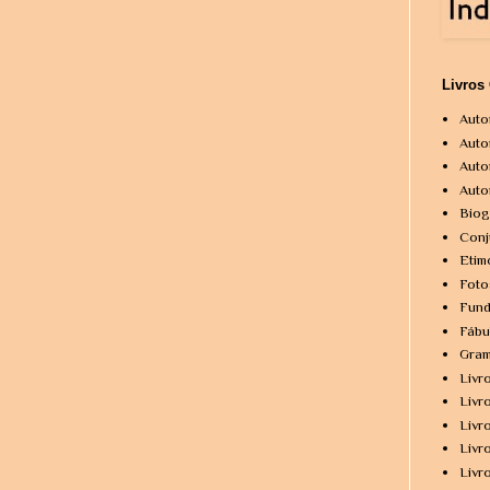
Livros
Auto
Auto
Auto
Auto
Biog
Conj
Etim
Foto
Fund
Fábu
Gram
Livr
Livr
Livr
Livr
Livr