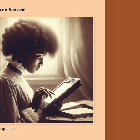
a do Apoia-se
Especiais